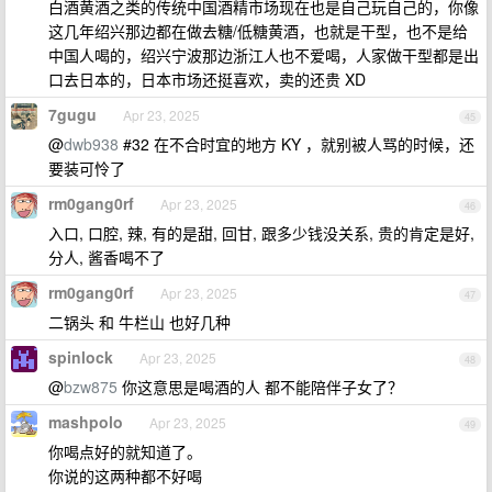
白酒黄酒之类的传统中国酒精市场现在也是自己玩自己的，你像
这几年绍兴那边都在做去糖/低糖黄酒，也就是干型，也不是给
中国人喝的，绍兴宁波那边浙江人也不爱喝，人家做干型都是出
口去日本的，日本市场还挺喜欢，卖的还贵 XD
7gugu
Apr 23, 2025
45
@
dwb938
#32 在不合时宜的地方 KY ，就别被人骂的时候，还
要装可怜了
rm0gang0rf
Apr 23, 2025
46
入口, 口腔, 辣, 有的是甜, 回甘, 跟多少钱没关系, 贵的肯定是好,
分人, 酱香喝不了
rm0gang0rf
Apr 23, 2025
47
二锅头 和 牛栏山 也好几种
spinlock
Apr 23, 2025
48
@
bzw875
你这意思是喝酒的人 都不能陪伴子女了？
mashpolo
Apr 23, 2025
49
你喝点好的就知道了。
你说的这两种都不好喝