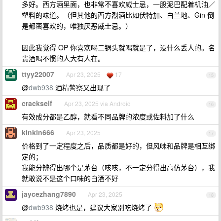
多好。西方酒里面，也非常不喜欢威士忌，一股泥巴配着机油／
塑料的味道。（但其他的西方烈酒比如伏特加、白兰地、Gin 倒
是都蛮喜欢的，唯独厌恶威士忌。）
因此我觉得 OP 你喜欢喝二锅头就喝就是了，没什么丢人的。名
贵酒喝不惯的人大有人在。
ttyy22007
Apr 23, 2025
17
15
@
dwb938
酒精警察又出现了
crackself
Apr 23, 2025 via Android
16
有效成分都是乙醇，就看不同品牌的浓度或佐料加了什么
kinkin666
Apr 23, 2025
17
价格到了一定程度之后，品质都是好的，但风味和品牌是相互绑
定的；
我能分辨得出哪个是茅台（咳咳，不一定分得出高仿茅台），我
就敢说不是这个口味的白酒不好
jaycezhang7890
Apr 23, 2025
18
@
dwb938
烧烤也是，建议大家别吃烧烤了