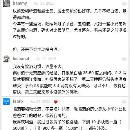
hammy
Apr 23, 2025
93
以前爱喝啤酒和威士忌，威士忌能分出好坏。几乎不喝白酒，觉
得都难喝。
今年有一些酒场，陆续喝过了茅台、五粮液，又跟一些小兄弟喝
了点廉价白酒，确实对比很明显。尤其茅台。看来还是之前没喝
过好的。
但，还是不会主动喝白酒。
lesismal
Apr 23, 2025
94
我没有饮酒习惯，酒量不大。
偶尔迫于无奈应酬的经验：其他破白酒 35-50 度之间的、2-3 两
胃就要翻江倒海、吐得厉害站不稳了，第二天睡醒仍然头疼浑身
难受；茅台 53 度能喝 3-4 两胃没有太难受、可以不吐、恢复也
更快、第二天起来基本没额外的感觉。
fstab
Apr 23, 2025
1
95
喝酒要喝粮食酒，不要喝勾兑酒。我喝酒的历史是从小学外公和
爸爸过年的时候，带着我喝的。
我喜欢喝酒，买过很多牌子的粮食酒，下到 10 多块钱一瓶（
500ml ），上到 900 多一瓶（ 500ml ），都有涉及。