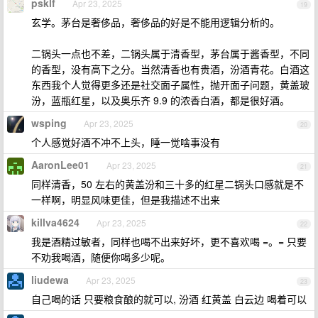
psklf
Apr 23, 2025
19
玄学。茅台是奢侈品，奢侈品的好是不能用逻辑分析的。
二锅头一点也不差，二锅头属于清香型，茅台属于酱香型，不同
的香型，没有高下之分。当然清香也有贵酒，汾酒青花。白酒这
东西我个人觉得更多还是社交面子属性，抛开面子问题，黄盖玻
汾，蓝瓶红星，以及奥乐齐 9.9 的浓香白酒，都是很好酒。
wsping
Apr 23, 2025
20
个人感觉好酒不冲不上头，睡一觉啥事没有
AaronLee01
Apr 23, 2025
21
同样清香，50 左右的黄盖汾和三十多的红星二锅头口感就是不
一样啊，明显风味更佳，但是我描述不出来
killva4624
Apr 23, 2025
22
我是酒精过敏者，同样也喝不出来好坏，更不喜欢喝 =。= 只要
不劝我喝酒，随便你喝多少呢。
liudewa
Apr 23, 2025
23
自己喝的话 只要粮食酿的就可以, 汾酒 红黄盖 白云边 喝着可以