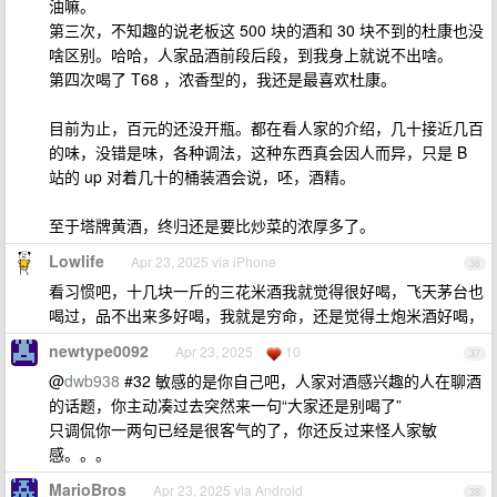
油嘛。
第三次，不知趣的说老板这 500 块的酒和 30 块不到的杜康也没
啥区别。哈哈，人家品酒前段后段，到我身上就说不出啥。
第四次喝了 T68 ，浓香型的，我还是最喜欢杜康。
目前为止，百元的还没开瓶。都在看人家的介绍，几十接近几百
的味，没错是味，各种调法，这种东西真会因人而异，只是 B
站的 up 对着几十的桶装酒会说，呸，酒精。
至于塔牌黄酒，终归还是要比炒菜的浓厚多了。
Lowlife
Apr 23, 2025 via iPhone
36
看习惯吧，十几块一斤的三花米酒我就觉得很好喝，飞天茅台也
喝过，品不出来多好喝，我就是穷命，还是觉得土炮米酒好喝，
newtype0092
Apr 23, 2025
10
37
@
dwb938
#32 敏感的是你自己吧，人家对酒感兴趣的人在聊酒
的话题，你主动凑过去突然来一句“大家还是别喝了”
只调侃你一两句已经是很客气的了，你还反过来怪人家敏
感。。。
MarioBros
Apr 23, 2025 via Android
38