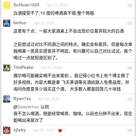
XuHuan1025
Apr 23, 2025
80
白酒接受不了,10 度的啤酒真不错,整个两瓶
beiluo
Apr 23, 2025
81
这里有个点：一般大家酒桌上不会出现价位差异较大的白酒
之前尝试过对比不同酒之间的特点，确实会有差异，但是每次单
独喝某一类其实感官并不明显。有兴趣可以自己对比试试，挨个
喝过一点就知道区别了。
TimPeake
Apr 23, 2025
82
偶尔喝可能确实喝不出来差别 ，我记得小红书上有个博主做了
好多视频，内容大概是拿 飞天茅调等名酒给路人免费品尝，并
询问你愿意多少钱买这个酒， 大多数人都是回答几十块钱
Ryan7sz
Apr 23, 2025
83
@
Sawyerhou
认同
我不怎么喝酒，倒是经常喝茶、咖啡。以前也分辨不出来，现在
能喝出来层次了
xjlxby
Apr 23, 2025
1
84