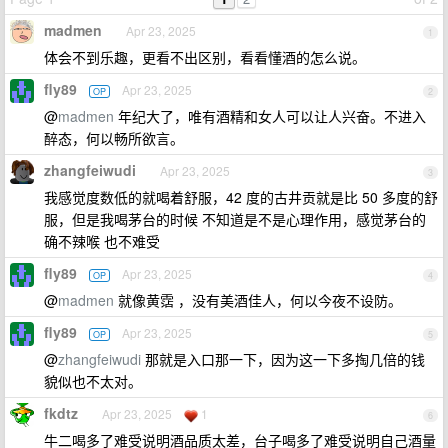
madmen
Apr 23, 2025
1
体会不到乐趣，更看不出区别，看看懂酒的怎么说。
fly89
Apr 23, 2025
OP
2
@
madmen
年纪大了，唯有酒精和女人可以让人兴奋。不进入
醉态，何以畅所欲言。
zhangfeiwudi
Apr 23, 2025
3
我感觉度数低的就喝着舒服，42 度的古井贡就是比 50 多度的舒
服，但是我喝茅台的时候 不知道是不是心理作用，感觉茅台的
确不辣喉 也不难受
fly89
Apr 23, 2025
OP
4
@
madmen
就像黄霑 ，没有美酒佳人，何以今夜不设防。
fly89
Apr 23, 2025
OP
5
@
zhangfeiwudi
那就是入口那一下，因为这一下多掏几倍的钱
貌似也不太对。
fkdtz
Apr 23, 2025
1
6
牛二喝多了难受说明酒品质太差，台子喝多了难受说明自己酒量