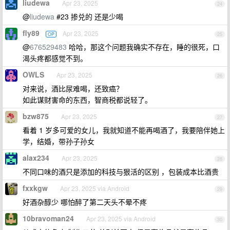
liudewa
Apr 23, 2025
24
@
liudewa
#23 掺兑的 还是少喝
fly89
Apr 23, 2025
OP
25
@
676529483
哈哈，那这个问题我确实不存在，睡的很死，口
渴头疼都感觉不到。
OWLS
Apr 23, 2025
26
对来说，酒比尿难喝，还致癌？
如此谋财害命的东西，智商税都说轻了。
bzw875
Apr 23, 2025
27
看着 1 岁多可爱的女儿，我就知道不能再喝酒了，我要陪伴她上
学，结婚，带孙子孙女
alax234
Apr 23, 2025
28
不同口味的酒只是添加的科技与狠活的区别 ，包装成本比酒贵
fxxkgw
Apr 23, 2025 via Android
29
好酒杂醇少 哪怕醉了第二天头不晕不疼
10bravoman24
Apr 23, 2025 via Android
30