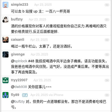
simple233
Apr 23, 2025
50
可以去 b 站搜 up 主：一百八一杯亮哥
buffzty
Apr 23, 2025
51
酒的价格展现你对客人的重视程度和你自己实力.再难喝的酒只
要价格贵就行,反正后面都是醉.
caisanli
Apr 23, 2025
52
喝过一瓶牛栏山，太寡了，还是汾酒好。
givenge
Apr 23, 2025
53
@
spinlock
#48 我叔叔喝酒中风半边身子瘫痪，语言功能丧失，
我爸爸也喝酒中风住院，运气好，没造成严重后果。不要等真出
事了再追悔莫及。
ttyy22007
Apr 23, 2025
54
@
dwb938
关你屁事儿~~~
fly89
Apr 23, 2025 via iPhone
OP
55
@
buffzty
对，但贵的一点道理都没有，那岂不是消费者吃哑巴
亏。