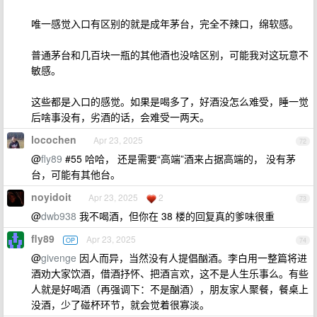
唯一感觉入口有区别的就是成年茅台，完全不辣口，绵软感。
普通茅台和几百块一瓶的其他酒也没啥区别，可能我对这玩意不
敏感。
这些都是入口的感觉。如果是喝多了，好酒没怎么难受，睡一觉
后啥事没有，劣酒的话，会难受一两天。
locochen
Apr 23, 2025
72
@
fly89
#55 哈哈， 还是需要“高端”酒来占据高端的， 没有茅
台，可能有其他台。
noyidoit
Apr 23, 2025
2
73
@
dwb938
我不喝酒，但你在 38 楼的回复真的爹味很重
fly89
Apr 23, 2025
OP
74
@
givenge
因人而异，当然没有人提倡酗酒。李白用一整篇将进
酒劝大家饮酒，借酒抒怀、把酒言欢，这不是人生乐事么。有些
人就是好喝酒（再强调下：不是酗酒），朋友家人聚餐，餐桌上
没酒，少了碰杯环节，就会觉着很寡淡。