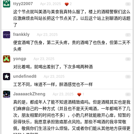
ttyy22007
Apr 23, 2025
2
56
这个节点就叫美酒与美食我真特么服了，楼上的酒精警察们这么
应激麻烦去叫站长把这个节点关了，以后这个站上别聊酒的话题
了
frankkly
Apr 23, 2025
57
便宜酒喝了伤身，第二天头疼，贵的酒喝了也伤身，但第二天不
头疼
yongp
Apr 23, 2025
58
对比着喝，就喝出差别了，下次多喝两种酒
undefined8
Apr 23, 2025
59
工艺不同，味道不一样，醉酒感觉也不一样
JaaaaackZheng
Apr 23, 2025
1
60
真的是，都成年人了能不知道酒精致癌吗。但是酒精其实也是我
们麻痹自己的一种方式（并且也不是天天喝酒，一年都喝不了几
次，朋友相聚的时间也不多），小酌几杯就能敞开心扉，短暂的
获得快乐，我愿意承担致癌那点风险。那些不喝酒的我非常敬
佩，敬佩你们生活没什么烦恼，又或者你们能从其他地方获得更