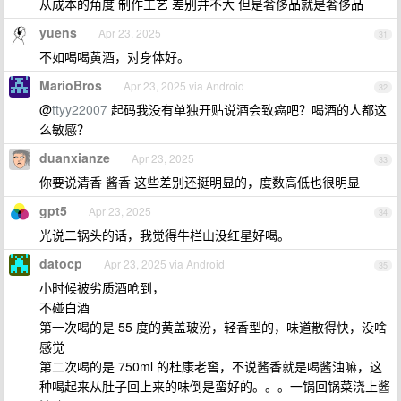
从成本的角度 制作工艺 差别并不大 但是奢侈品就是奢侈品
yuens
Apr 23, 2025
31
不如喝喝黄酒，对身体好。
MarioBros
Apr 23, 2025 via Android
32
@
ttyy22007
起码我没有单独开贴说酒会致癌吧？喝酒的人都这
么敏感？
duanxianze
Apr 23, 2025
33
你要说清香 酱香 这些差别还挺明显的，度数高低也很明显
gpt5
Apr 23, 2025
34
光说二锅头的话，我觉得牛栏山没红星好喝。
datocp
Apr 23, 2025 via Android
35
小时候被劣质酒呛到，
不碰白酒
第一次喝的是 55 度的黄盖玻汾，轻香型的，味道散得快，没啥
感觉
第二次喝的是 750ml 的杜康老窖，不说酱香就是喝酱油嘛，这
种喝起来从肚子回上来的味倒是蛮好的。。。一锅回锅菜浇上酱