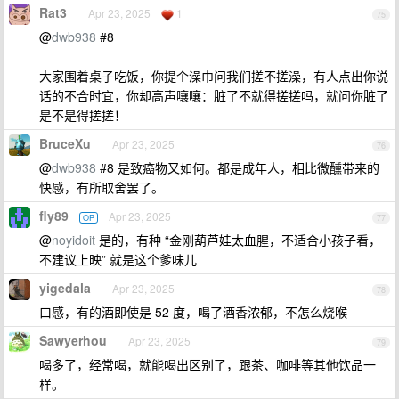
Rat3
Apr 23, 2025
1
75
@
dwb938
#8
大家围着桌子吃饭，你提个澡巾问我们搓不搓澡，有人点出你说
话的不合时宜，你却高声嚷嚷：脏了不就得搓搓吗，就问你脏了
是不是得搓搓！
BruceXu
Apr 23, 2025
76
@
dwb938
#8 是致癌物又如何。都是成年人，相比微醺带来的
快感，有所取舍罢了。
fly89
Apr 23, 2025
OP
77
@
noyidoit
是的，有种 “金刚葫芦娃太血腥，不适合小孩子看，
不建议上映” 就是这个爹味儿
yigedala
Apr 23, 2025
78
口感，有的酒即使是 52 度，喝了酒香浓郁，不怎么烧喉
Sawyerhou
Apr 23, 2025
79
喝多了，经常喝，就能喝出区别了，跟茶、咖啡等其他饮品一
样。