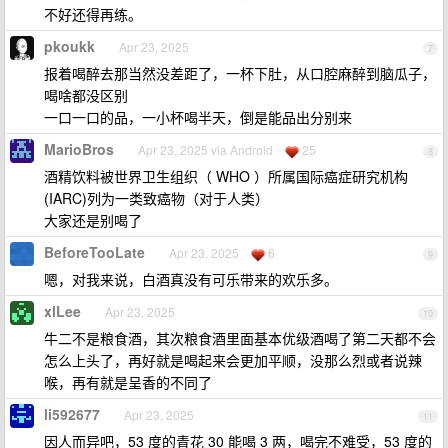
不好还得再练。
pkoukk
Apr 23, 2025
7
报着喝醉去那当然没差距了，一杯下肚，从口腔麻醉到脑瓜子，
喝啥都没区别
一口一口的品，一小杯喝半天，倒是能品出分别来
MarioBros
Apr 23, 2025 via Android
25
8
酒精饮料被世界卫生组织（ WHO ）所属国际癌症研究机构
(IARC)列为一类致癌物（对于人类）
大家还是别喝了
BeforeTooLate
Apr 23, 2025
6
9
嗯，对我来说，白酒真没有可乐带来的欢乐多。
xlLee
Apr 23, 2025
10
牛二不是粮食酒，其次粮食酒里面基本优级酒喝了第二天都不会
怎么上头了，再好就是喝起来会更加平顺，没那么烈或者说辣
喉，再有就是呈香的不同了
li592677
Apr 23, 2025
11
因人而异吧，53 度的青花 30 能喝 3 两，喝完不难受，53 度的