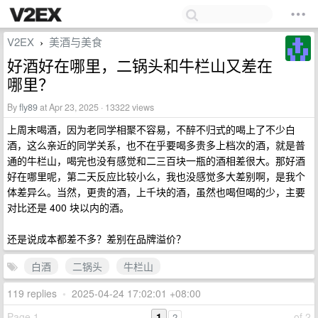
V2EX
美酒与美食
›
好酒好在哪里，二锅头和牛栏山又差在
哪里？
By
fly89
at Apr 23, 2025 · 13322 views
上周末喝酒，因为老同学相聚不容易，不醉不归式的喝上了不少白
酒，这么亲近的同学关系，也不在乎要喝多贵多上档次的酒，就是普
通的牛栏山，喝完也没有感觉和二三百块一瓶的酒相差很大。那好酒
好在哪里呢，第二天反应比较小么，我也没感觉多大差别啊，是我个
体差异么。当然，更贵的酒，上千块的酒，虽然也喝但喝的少，主要
对比还是 400 块以内的酒。
还是说成本都差不多？差别在品牌溢价？
白酒
二锅头
牛栏山
119 replies
•
2025-04-24 17:02:01 +08:00
Page 1
1
of 2
2