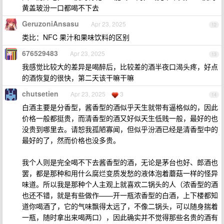
黄盖玻汾一口都喝不下去
GeruzoniAnsasu
Apr 23, 2025
12
类比：NFC 果汁和果味饮料的区别
676529483
Apr 23, 2025
13
我感觉比较大的差异是喝醉后，比较差的酒半夜口渴头疼，好点
的酒恢复的很快，第二天该干嘛干嘛
chutsetien
Apr 23, 2025
3
14
白酒主要是分香型，酱香型的酒似乎天生就带有逼格似的，因此
价格一般都挺贵，而清香型的酒又好似天生低贱一般，最好的也
没贵到哪里去。请恕我孤陋寡闻，但似乎汾酒已经是清香型中的
最好的了，然而价格也没多贵。
我个人则是完全喝不下去酱香型的酒，无论是茅台也好、郎酒也
罢，都是那种和用什么腐烂变质发愁的液体泡着蘑菇一样的怪异
味道。所以我是那种个人主观上就喜欢二锅头的人（浓香型的酒
也还不错，就是有些做作——开一瓶浓香型的白酒，上下楼都知
道你喝酒了，它的气味飘得太远了，不像二锅头，可以随身揣着
一瓶，随时拿出来喝两口），因此确实并不觉得那些名贵的酒有