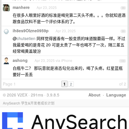
manhere
Apr 23, 2025
98
在很多人眼里好酒的标准是喝完第二天头不疼。。。你就知道酒
跟食品饮料不是一个评价体系的了。
ih8es9OIzne0959p
Apr 23, 2025
99
@
chutsetien
同样觉得酱香有一股变质的味道酸蘑菇一样。不过
我最爱喝的是青花 20 可是太贵了一年也喝不了一次，隔三差五
经常喝黄盖玻汾
ashong
Apr 23, 2025 via iPhone
100
白瓶牛二？ 那玩意就是液态勾兑出来的，喝了头疼。红星蓝瓶
要好一丢丢
Page 1
1
of 2
2
© 2026 V2EX · 291ms · 3.9.8.5
About
·
Language
AnySearch 学生&开发者成长计划