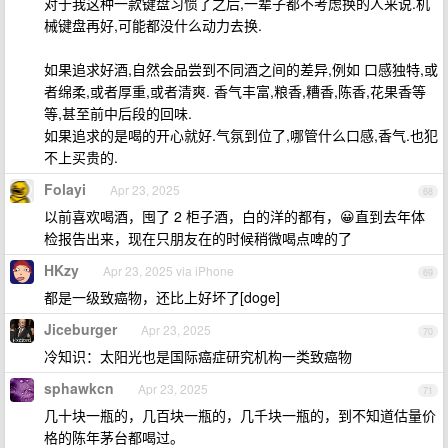
对于我这种一款键盘习惯了之后,一辈子都不考虑换的人来说.机
械键盘再好,可能都没什么动力去换.
如果追求好酒,自然会品尝到不同酒之间的差异,例如 口感独特,或
者绵柔,或者厚重,或者清爽. 香气丰富,粮香,糟香,陈香,花果香等
等,甚至前中后段的回味.
如果追求的是喝的开心就好.气氛到位了,哪管什么口感,香气.也犯
不上买贵的.
Folayi
Apr 23, 2025
68
以前喜欢喝酒，囤了 2 柜子酒，白的洋的都有，😀直到去年体
检报告出来，现在只朋友在的时候稍微喝点啤的了
HKzy
Apr 23, 2025 via iPhone
69
都是一级致癌物，还比上好坏了[doge]
Jiceburger
Apr 23, 2025
70
冷知识：太阳光也是国际癌症研究机构一类致癌物
sphawkcn
Apr 23, 2025
71
几十块一瓶的，几百块一瓶的，几千块一瓶的，到不知道估量价
格的陈年茅台都喝过。