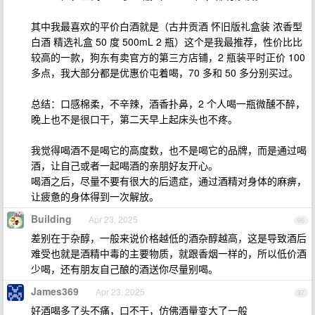
其中我最喜欢的平价白酒就是（古井贡酒 怀旧版礼盒装 浓香型
白酒 精选礼盒 50 度 500mL 2 瓶）这个是我最推荐，性价比比
较高的一款，狗东有卖官方的第三方店铺，2 瓶装平时正价 100
多点，我大部分都是优惠价屯着喝，70 多和 50 多分别买过。
总结：口感棉柔，不辛辣，酒香扑鼻，2 个人喝一瓶微醺不醉，
晚上也不是很口干，第二天早上起床头也不疼。
我觉得喝酒不是喝它的高度数，也不是喝它的品牌，而是通过喝
酒，让自己或者一起喝酒的亲朋好友开心。
喝酒之后，尽量不要有很大的后遗症，通过酒精对身体的麻痹，
让疲惫的身体得到一次解放。
Building
Apr 23, 2025
96
差别在于杂醇，一般来说价格越低的酒杂醇越高，这是导致酒后
难受也就是酒精中毒的主要物质，就跟香烟一样的，所以低价酒
少喝，还有朋友自己酿的酒送你尽量别喝。
James369
Apr 23, 2025
97
好酒喝多了头不痛，口不干，仿佛酒量变大了一般