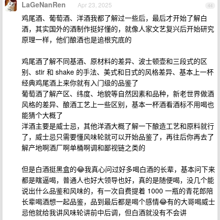
LaGeNanRen
Apr 23, 2025
44
鸡尾酒、葡萄酒、洋酒我都了解过一些后，最后才开始了解白
酒，其实国外的酒制作挺好懂的，就像人家文艺复兴后开始研究
原理一样，他们酿酒也是追根究底的
鸡尾酒了解不同基酒、原材料的差异、波士顿壶和三段式的区
别、stir 和 shake 的手法、美式和日式的风格差异、基本上一杯
经典鸡尾酒上来你就有入门级的品鉴了
葡萄酒了解产区、纬度、地貌等自然因素和品种，新老世界做酒
风格的差异、酿酒工艺上一些区别，基本一杯酒看酒标不用喝也
能猜个大概了
洋酒主要是威士忌，其他洋酒大概了解一下酿造工艺和原料就行
了，威士忌只需要懂风味轮就可以开始品鉴了，再往后你再去了
解产地啊酒厂啊单桶啊调和鄙视链之类的
但是白酒挺黑盒的😂我真心问过好多喝白酒的长辈，基本问下来
都是瞎逼喝，普通人也好大领导也好，真的是随便喝，没几个能
说出什么品鉴和风味的，有一次自费提着 1000 一瓶的青花郎陪
长辈喝酒想一起品鉴，品到最后都是喝个感情😂有的大哥喝威士
忌他就给我讲风味轮讲前中后调，但白酒就没有不会讲