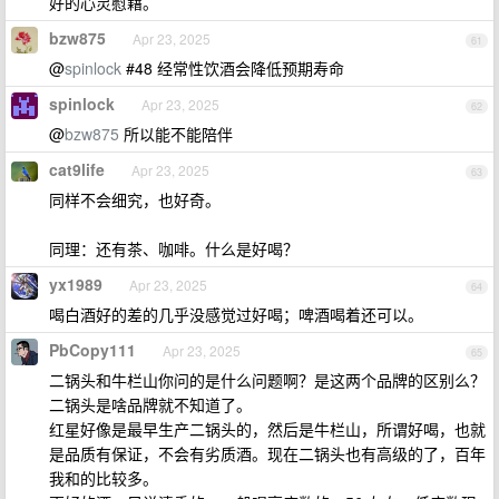
好的心灵慰藉。
bzw875
Apr 23, 2025
61
@
spinlock
#48 经常性饮酒会降低预期寿命
spinlock
Apr 23, 2025
62
@
bzw875
所以能不能陪伴
cat9life
Apr 23, 2025
63
同样不会细究，也好奇。
同理：还有茶、咖啡。什么是好喝？
yx1989
Apr 23, 2025
64
喝白酒好的差的几乎没感觉过好喝；啤酒喝着还可以。
PbCopy111
Apr 23, 2025
65
二锅头和牛栏山你问的是什么问题啊？是这两个品牌的区别么？
二锅头是啥品牌就不知道了。
红星好像是最早生产二锅头的，然后是牛栏山，所谓好喝，也就
是品质有保证，不会有劣质酒。现在二锅头也有高级的了，百年
我和的比较多。