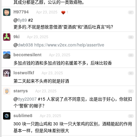
其成分都是乙醇，公认的一类致癌物。
H97794
Apr 23, 2025
1
87
@
fly89
#2
更多的,不就是想故意借酒"耍酒疯"和"酒后吐真言"吗?
9ki
Apr 23, 2025
88
@
dwb938
https://www.v2ex.com/help/assertive
becomesilent
Apr 23, 2025
89
多加点钱的酒和多加点钱的名媛差不多，后味比较香
lostwolfkf
Apr 23, 2025
90
第二天起来不头疼的就是好酒
starrys
Apr 23, 2025
91
@
ttyy22007
#15 人家说了点不同意见，出是出于好心，你就扣
个“警察”的帽子？
sublime8
Apr 23, 2025
92
300 块一只跑山鸡和 30 块一只大笨鸡的区别，酒精能起的作用
基本一样，但是风味差别很大