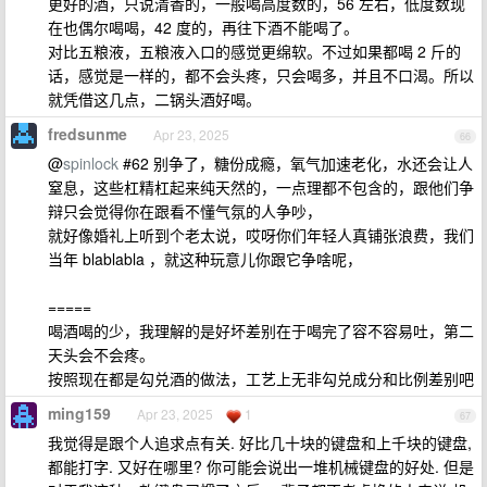
更好的酒，只说清香的，一般喝高度数的，56 左右，低度数现
在也偶尔喝喝，42 度的，再往下酒不能喝了。
对比五粮液，五粮液入口的感觉更绵软。不过如果都喝 2 斤的
话，感觉是一样的，都不会头疼，只会喝多，并且不口渴。所以
就凭借这几点，二锅头酒好喝。
fredsunme
Apr 23, 2025
66
@
spinlock
#62 别争了，糖份成瘾，氧气加速老化，水还会让人
窒息，这些杠精杠起来纯天然的，一点理都不包含的，跟他们争
辩只会觉得你在跟看不懂气氛的人争吵，
就好像婚礼上听到个老太说，哎呀你们年轻人真铺张浪费，我们
当年 blablabla ，就这种玩意儿你跟它争啥呢，
=====
喝酒喝的少，我理解的是好坏差别在于喝完了容不容易吐，第二
天头会不会疼。
按照现在都是勾兑酒的做法，工艺上无非勾兑成分和比例差别吧
ming159
Apr 23, 2025
1
67
我觉得是跟个人追求点有关. 好比几十块的键盘和上千块的键盘,
都能打字. 又好在哪里? 你可能会说出一堆机械键盘的好处. 但是