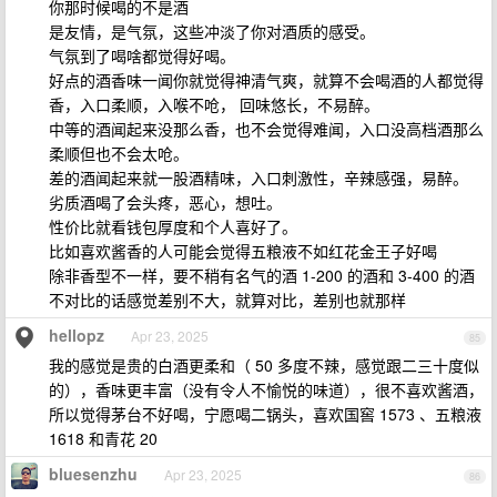
你那时候喝的不是酒
是友情，是气氛，这些冲淡了你对酒质的感受。
气氛到了喝啥都觉得好喝。
好点的酒香味一闻你就觉得神清气爽，就算不会喝酒的人都觉得
香，入口柔顺，入喉不呛， 回味悠长，不易醉。
中等的酒闻起来没那么香，也不会觉得难闻，入口没高档酒那么
柔顺但也不会太呛。
差的酒闻起来就一股酒精味，入口刺激性，辛辣感强，易醉。
劣质酒喝了会头疼，恶心，想吐。
性价比就看钱包厚度和个人喜好了。
比如喜欢酱香的人可能会觉得五粮液不如红花金王子好喝
除非香型不一样，要不稍有名气的酒 1-200 的酒和 3-400 的酒
不对比的话感觉差别不大，就算对比，差别也就那样
hellopz
Apr 23, 2025
85
我的感觉是贵的白酒更柔和（ 50 多度不辣，感觉跟二三十度似
的），香味更丰富（没有令人不愉悦的味道），很不喜欢酱酒，
所以觉得茅台不好喝，宁愿喝二锅头，喜欢国窖 1573 、五粮液
1618 和青花 20
bluesenzhu
Apr 23, 2025
86