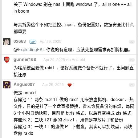
关于 Windows: 别在 nas 上面跑 windows 了，all in one == all
in boom
与其折腾这个不如把监控、ups 、备份配置好，数据安全比什么
都重要
0x663
Apr 29, 2025
OP
22
@
ExplodingFKL
你说的有道理，应该先整理需求再折腾机器。
gunner168
Apr 29, 2025 via Android
23
为啥系统盘要做 raid1 ，装好系统做个备份不就行了，出问题直
接还原
Angus007
Apr 29, 2025
1
24
俺是 unraid
存储池 1：两条 m.2 1T 做的 raid1 用来放虚拟机、docker 、热
文件，目的是挂了一个盘直接替换，省去恢复备份的麻烦，每隔
6 个小时自动快照，目前是 btrfs 格式，以后有空换成 zfs 格式
存储池 2：三块 12T 组的 zfs z1 ，用途是存放片子和备份
存储池 3：一块 1T 的盘做 PT 下载盘，其实可以加块盘，两块
盘做 raid0