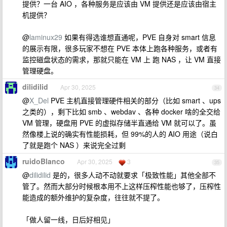
提供？一台 AIO ，各种服务是应该由 VM 提供还是应该由宿主
机提供？
@
laminux29
如果有得选谁想直通呢，PVE 自身对 smart 信息
的展示有限，很多玩家不想在 PVE 本体上跑各种服务，或者有
监控磁盘状态的需求，那就只能在 VM 上 跑 NAS ，让 VM 直接
管理硬盘。
dilidilid
Apr 30, 2025
34
@
X_Del
PVE 主机直接管理硬件相关的部分（比如 smart 、ups
之类的），剩下比如 smb 、webdav 、各种 docker 啥的全交给
VM 管理，硬盘用 PVE 的虚拟存储半直通给 VM 就可以了。虽
然像楼上说的确实有性能损耗，但 99%的人的 AIO 用途（说白
了就是跑个 NAS ）来说完全过剩
ruidoBlanco
Apr 30, 2025
3
35
@
dilidilid
是的，很多人动不动就要求「极致性能」其他全部不
管了。然而大部分时候根本用不上这样压榨性能也够了，压榨性
能造成的额外维护的复杂度，往往就不提了。
「做人留一线，日后好相见」