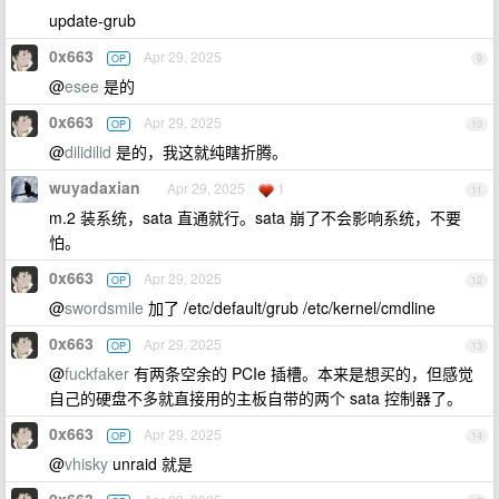
update-grub
0x663
Apr 29, 2025
OP
9
@
esee
是的
0x663
Apr 29, 2025
OP
10
@
dilidilid
是的，我这就纯瞎折腾。
wuyadaxian
Apr 29, 2025
1
11
m.2 装系统，sata 直通就行。sata 崩了不会影响系统，不要
怕。
0x663
Apr 29, 2025
OP
12
@
swordsmile
加了 /etc/default/grub /etc/kernel/cmdline
0x663
Apr 29, 2025
OP
13
@
fuckfaker
有两条空余的 PCIe 插槽。本来是想买的，但感觉
自己的硬盘不多就直接用的主板自带的两个 sata 控制器了。
0x663
Apr 29, 2025
OP
14
@
vhisky
unraid 就是