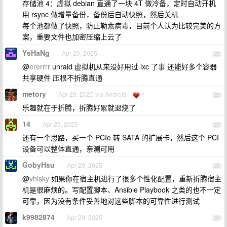
存储池 4：虚拟 debian 直通了一块 4T 做冷备，定时自动开机
用 rsync 做增量备份，备份后自动快照，然后关机
每个池都做了快照，防止勒索病毒，目前个人认为比较完美的方
案，重要文件也加密压缩上云了
YsHaNg
Apr 29, 2025
25
@
ererrrr
unraid 虚拟机从来没好用过 lxc 了事 还能好多个容器
共享硬件 压根不折腾直通
metory
Apr 29, 2025 via Android
1
26
乐趣就在于折腾，折腾好累就退烧了
14
Apr 29, 2025
27
还有一个思路，买一个 PCIe 转 SATA 的扩展卡，然后这个 PCI
设备可以整体直通，亲测可用
GobyHsu
Apr 29, 2025
28
@
vhisky
如果你在宿主机进行了很多个性化配置，重新折腾宿主
机是很麻烦的。写配置脚本、Ansible Playbook 之类的也不一定
可靠，因为没有条件妥善地对这些脚本的可靠性进行测试
k9982874
Apr 29, 2025
29