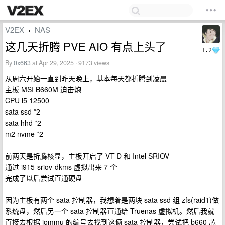
V2EX
NAS
›
这几天折腾 PVE AIO 有点上头了
1.2
By
0x663
at Apr 29, 2025 · 9173 views
从周六开始一直到昨天晚上，基本每天都折腾到凌晨
主板 MSI B660M 迫击炮
CPU i5 12500
sata ssd *2
sata hhd *2
m2 nvme *2
前两天是折腾核显，主板开启了 VT-D 和 Intel SRIOV
通过 i915-sriov-dkms 虚拟出来 7 个
完成了以后尝试直通硬盘
因为主板有两个 sata 控制器，我想着是两块 sata ssd 组 zfs(raid1)做
系统盘，然后另一个 sata 控制器直通给 Truenas 虚拟机。然后我就
直接去根据 iommu 的编号去找到这俩 sata 控制器，尝试把 b660 芯