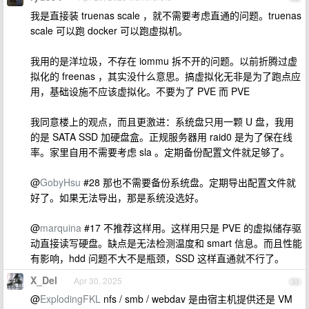
我是直接装 truenas scale ，就不需要考虑直通的问题。truenas
scale 可以跑 docker 可以跑虚拟机。
我用的是洋垃圾，不存在 iommu 拆不开的问题。以前折腾过虚
拟化的 freenas ，其实没什么意思。搞虚拟化无非是为了跑点应
用，基础设施不应该虚拟化。不要为了 PVE 而 PVE
我同意楼上的观点，而且更激进：系统盘只用一颗 U 盘，我用
的是 SATA SSD 加硬盘盒。正规服务器用 raid0 是为了保在线
率。家里自用不需要考虑 sla 。定期备份配置文件就足够了。
@
GobyHsu
#28 那也不需要备份系统盘。定期导出配置文件就
好了。如果无法导出，那是系统没选好。
@
marquina
#17 不推荐这样用。这样用只是 PVE 的虚拟储存驱
动直接读写硬盘。缺点是无法检测温度和 smart 信息。而且性能
有影响，hdd 问题不大不是瓶颈，SSD 这样直通就不行了。
X_Del
Apr 30, 2025
33
@
ExplodingFKL
nfs / smb / webdav 是由宿主机提供还是 VM