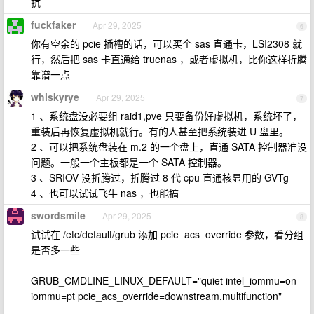
抗
fuckfaker
Apr 29, 2025
6
你有空余的 pcie 插槽的话，可以买个 sas 直通卡，LSI2308 就
行，然后把 sas 卡直通给 truenas ，或者虚拟机，比你这样折腾
靠谱一点
whiskyrye
Apr 29, 2025
7
1 、系统盘没必要组 raid1,pve 只要备份好虚拟机，系统坏了，
重装后再恢复虚拟机就行。有的人甚至把系统装进 U 盘里。
2 、可以把系统盘装在 m.2 的一个盘上，直通 SATA 控制器准没
问题。一般一个主板都是一个 SATA 控制器。
3 、SRIOV 没折腾过，折腾过 8 代 cpu 直通核显用的 GVTg
4 、也可以试试飞牛 nas ，也能搞
swordsmile
Apr 29, 2025
8
试试在 /etc/default/grub 添加 pcie_acs_override 参数，看分组
是否多一些
GRUB_CMDLINE_LINUX_DEFAULT="quiet intel_iommu=on
iommu=pt pcie_acs_override=downstream,multifunction"