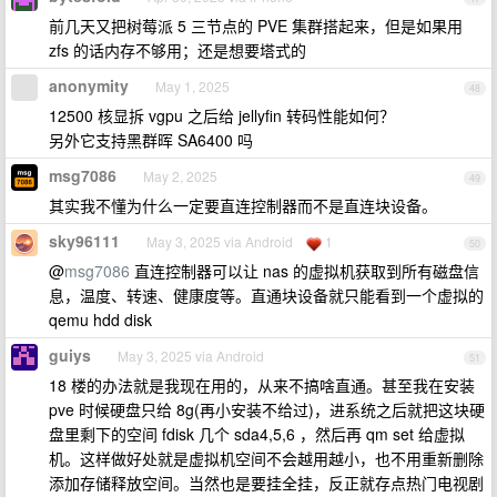
前几天又把树莓派 5 三节点的 PVE 集群搭起来，但是如果用
zfs 的话内存不够用；还是想要塔式的
anonymity
May 1, 2025
48
12500 核显拆 vgpu 之后给 jellyfin 转码性能如何？
另外它支持黑群晖 SA6400 吗
msg7086
May 2, 2025
49
其实我不懂为什么一定要直连控制器而不是直连块设备。
sky96111
May 3, 2025 via Android
1
50
@
msg7086
直连控制器可以让 nas 的虚拟机获取到所有磁盘信
息，温度、转速、健康度等。直通块设备就只能看到一个虚拟的
qemu hdd disk
guiys
May 3, 2025 via Android
51
18 楼的办法就是我现在用的，从来不搞啥直通。甚至我在安装
pve 时候硬盘只给 8g(再小安装不给过)，进系统之后就把这块硬
盘里剩下的空间 fdisk 几个 sda4,5,6 ，然后再 qm set 给虚拟
机。这样做好处就是虚拟机空间不会越用越小，也不用重新删除
添加存储释放空间。当然也是要挂全挂，反正就存点热门电视剧