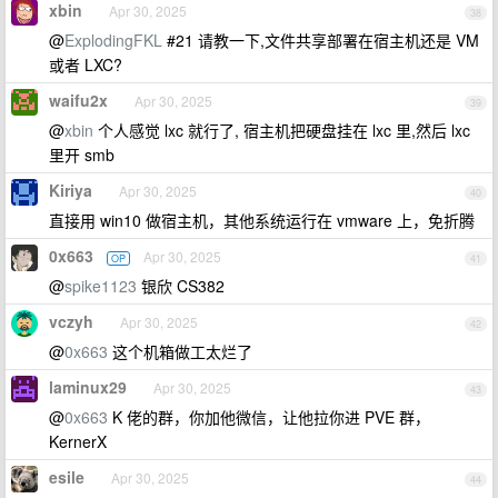
xbin
Apr 30, 2025
38
@
ExplodingFKL
#21 请教一下,文件共享部署在宿主机还是 VM
或者 LXC?
waifu2x
Apr 30, 2025
39
@
xbin
个人感觉 lxc 就行了, 宿主机把硬盘挂在 lxc 里,然后 lxc
里开 smb
Kiriya
Apr 30, 2025
40
直接用 win10 做宿主机，其他系统运行在 vmware 上，免折腾
0x663
Apr 30, 2025
OP
41
@
spike1123
银欣 CS382
vczyh
Apr 30, 2025
42
@
0x663
这个机箱做工太烂了
laminux29
Apr 30, 2025
43
@
0x663
K 佬的群，你加他微信，让他拉你进 PVE 群，
KernerX
esile
Apr 30, 2025
44