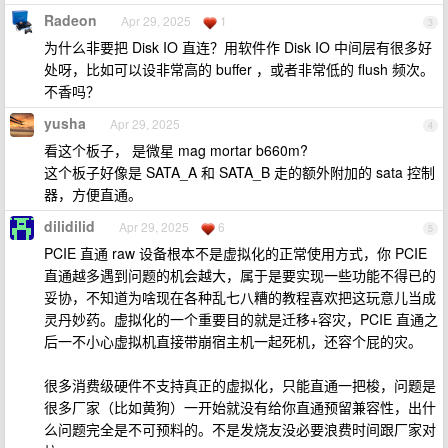
Radeon
Apr 29, 2025
1
3
为什么非要把 Disk IO 直连？用软件作 Disk IO 中间层有很多好
处呀，比如可以设非常高的 buffer ，或者非常低的 flush 频次。
不香吗？
yusha
Apr 29, 2025
4
看这个板子， 是微星 mag mortar b660m?
这个板子好像是 SATA_A 和 SATA_B 走的额外附加的 sata 控制
器，方便直通。
dilidilid
Apr 29, 2025
6
5
PCIE 直通 raw 设备根本不是虚拟化的正常使用方式，你 PCIE
直通越多遇到问题的机会越大，属于是要实现一些功能不得已的
妥协，不知道为啥现在各种乱七八糟的教程喜欢把这玩意儿当成
灵丹妙药。虚拟化的一个重要目的就是迁移+容灾，PCIE 直通之
后一不小心虚拟机直接带崩宿主机一起死机，还容个屁的灾。
很多消费级硬件不支持真正的虚拟化，只能直通一把梭，问题是
很多厂家（比如黄狗）一开始就没有给你直通预留兼容性，出什
么问题完全是不可预料的。不是发烧友没必要浪费时间跟厂家对