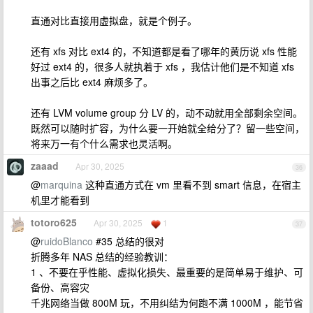
直通对比直接用虚拟盘，就是个例子。
还有 xfs 对比 ext4 的，不知道都是看了哪年的黄历说 xfs 性能
好过 ext4 的，很多人就执着于 xfs ，我估计他们是不知道 xfs
出事之后比 ext4 麻烦多了。
还有 LVM volume group 分 LV 的，动不动就用全部剩余空间。
既然可以随时扩容，为什么要一开始就全给分了？留一些空间，
将来万一有个什么需求也灵活啊。
zaaad
Apr 30, 2025
36
@
marquina
这种直通方式在 vm 里看不到 smart 信息，在宿主
机里才能看到
totoro625
Apr 30, 2025
1
37
@
ruidoBlanco
#35 总结的很对
折腾多年 NAS 总结的经验教训：
1 、不要在乎性能、虚拟化损失、最重要的是简单易于维护、可
备份、高容灾
千兆网络当做 800M 玩，不用纠结为何跑不满 1000M ，能节省