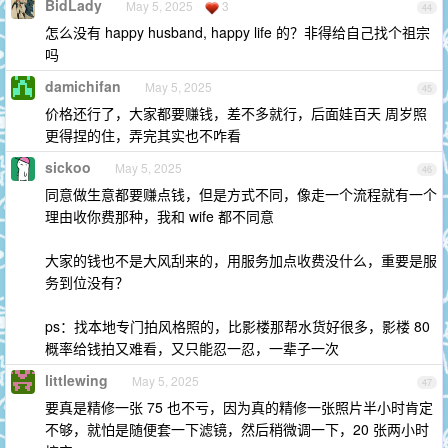
BidLady
May 5, 2025
3
44
怎么没有 happy husband, happy life 的？非得给自己找个祖宗
吗
damichifan
May 5, 2025
45
价格还行了，大家都要赚钱，差不多就行，后面娃百天 周岁照
更得捏的住，弄完其实也不咋看
sickoo
May 5, 2025
46
同意做生意都要赚点钱，但是方式不同，像走一个流程就有一个
理由收你费那种，我和 wife 都不同意
大家的钱也不是大风刮来的，用服务加点收费没什么，重要是服
务到位没有？
ps：找本地专门拍风格照的，比影楼那帮水货好很多，影楼 80
概率给钱拍又难看，又只能忍一忍，一辈子一次
littlewing
May 5, 2025
47
要真是精修一张 75 也不亏，因为真的精修一张照片半小时肯定
不够，就怕是随便套一下滤镜，然后稍微调一下，20 张两小时