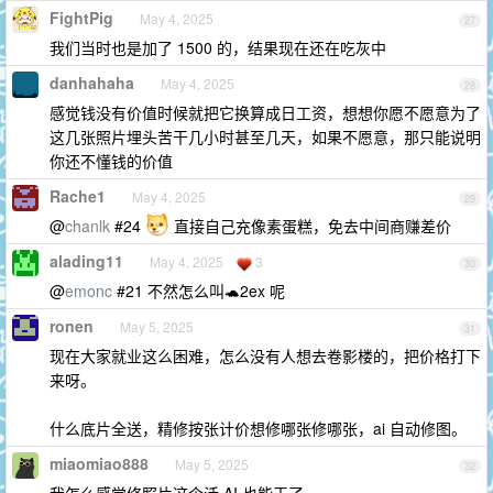
FightPig
May 4, 2025
27
我们当时也是加了 1500 的，结果现在还在吃灰中
danhahaha
May 4, 2025
28
感觉钱没有价值时候就把它换算成日工资，想想你愿不愿意为了
这几张照片埋头苦干几小时甚至几天，如果不愿意，那只能说明
你还不懂钱的价值
Rache1
May 4, 2025
29
@
chanlk
#24
直接自己充像素蛋糕，免去中间商赚差价
alading11
May 4, 2025
3
30
@
emonc
#21 不然怎么叫🐢2ex 呢
ronen
May 5, 2025
31
现在大家就业这么困难，怎么没有人想去卷影楼的，把价格打下
来呀。
什么底片全送，精修按张计价想修哪张修哪张，ai 自动修图。
miaomiao888
May 5, 2025
32