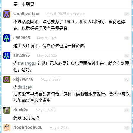
要一步到胃
wnpllrzodiac
May 5, 2025 via Android
60
不过话说回来，没必要为了 1500 ，和女人纠结啊。该花还得
花。以后好好伺候老子便是😁
a852695
May 5, 2025
61
这个大环境下，情绪价值也是一种价值。
a852695
May 5, 2025
62
@
zhuanggu
让她自己从心爱的皮包里面掏钱出来，就会立刻理
性，哈哈。
xkj888418
May 5, 2025
63
@
delacey
后悔没有早点看到这句话：这种时候顺着她来就行。要不然每次
吵架都会拿这个说事
duck2u
May 6, 2025
64
还是“女朋友”？
NoobNoob030
May 6, 2025
65