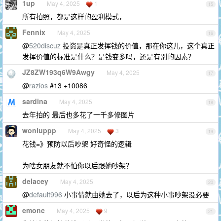
1up
May 4, 2025
1
15
所有拍照，都是这样的盈利模式，
Fennix
May 4, 2025
16
@
520discuz
投资是真正发挥钱的价值，那在你这儿，这个真正
发挥价值的标准是什么？是钱变多吗，还是有别的因素？
JZ8ZW193q6W9Awgy
May 4, 2025
17
@
razios
#13 +10086
sardina
May 4, 2025
18
去年拍的 最后也多花了一千多修图片
woniuppp
May 4, 2025
3
19
花钱=》预防以后吵架 好奇怪的逻辑
为啥女朋友就不怕你以后跟她吵架？
delacey
May 4, 2025
20
@
default996
小事情就由她去了，以后为这种小事吵架没必要
emonc
May 4, 2025
9
21