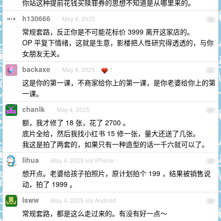
你站这种提前花钱买赎罪券的思想不知道是从哪里来的。
h130666
May 4, 2025
22
常规套路，反正你是不可能花标价 3999 离开这家店的。
OP 平复下情绪，这就是生意，影楼把人性研究得透透的，与你
女朋友无关。
backaxe
May 4, 2025
1
23
这是你的第一课，不商家给你上的第一课，是你老婆给你上的第
一课。
chanlk
May 4, 2025
24
额，我才修了 18 张，花了 2700 。
底片全给，然后我找小红书 15 修一张，量大还送了几张。
我这是拍了两套的，如果只有一种造型的话一千六就可以了。
lihua
May 4, 2025 via iPhone
25
想开点。老婆给孩子拍照片，原计划拍个 199 ，结果被销售说
动，拍了 1999 。
lsww
May 4, 2025 via Android
26
常规套路，都是这么走过来的。有没有好一点～