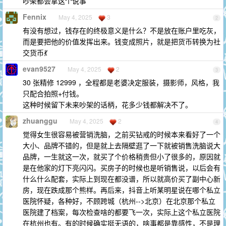
吵架都会拿这个说事
Fennix
May 4, 2025
3
2
有没有想过，钱存在的终极意义是什么？不是放在账户里吃灰，
而是要把他的价值发挥出来。钱变成照片，就是把货币转换为社
交货币💃
evan9527
May 4, 2025
2
3
30 张精修 12999 ，全程都是老婆决定服装，摄影师，风格，我
只配合拍照+付钱。
这种时候留下未来吵架的话柄，花多少钱都解决不了。
zhuanggu
May 4, 2025
2
4
觉得女生很容易被营销洗脑，之前买钻戒的时候本来看好了一个
大小、品牌不错的，但是就上去隔壁逛了一下就被销售洗脑说大
品牌，一生就这一次，就买了个价格稍贵但小了很多的，原因就
是在他家的灯下亮闪闪。买房子的时候也是听销售说，以后会有
什么什么配套，实际上到现在都没谱，所以就高价买了副中心新
房，现在跌成那个熊样。再后来，抖音上听某明星说在哪个私立
医院怀疑，各种好，不顾跨城（杭州-->北京）在北京那个私立
医院建了档案，每次检查啥的都要飞一次，实际上这个私立医院
在杭州也有。有的时候确实挺无语的，啥事都是靠感性，不是理