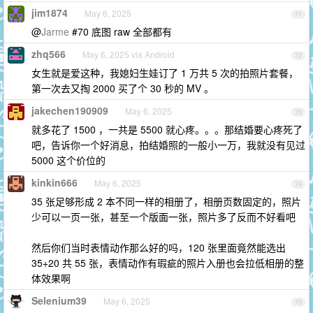
jim1874
May 6, 2025
71
@
Jarme
#70 底图 raw 全部都有
zhq566
May 6, 2025 via Android
72
女生就是爱这种，我媳妇生娃订了 1 万共 5 次的拍照片套餐，
第一次去又掏 2000 买了个 30 秒的 MV 。
jakechen190909
May 6, 2025
73
就多花了 1500 ，一共是 5500 就心疼。。。那结婚要心疼死了
吧，告诉你一个好消息，拍结婚照的一般小一万，我就没有见过
5000 这个价位的
kinkin666
May 6, 2025
74
35 张足够形成 2 本不同一样的相册了，相册页数固定的，照片
少可以一页一张，甚至一个版面一张，照片多了反而不好看吧
然后你们当时表情动作那么好的吗，120 张里面竟然能选出
35+20 共 55 张，表情动作有瑕疵的照片入册也会拉低相册的整
体效果啊
Selenium39
May 6, 2025
75