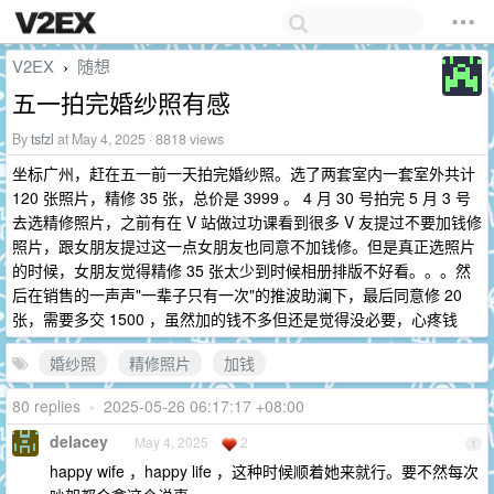
V2EX
随想
›
五一拍完婚纱照有感
By
tsfzl
at May 4, 2025 · 8818 views
坐标广州，赶在五一前一天拍完婚纱照。选了两套室内一套室外共计
120 张照片，精修 35 张，总价是 3999 。 4 月 30 号拍完 5 月 3 号
去选精修照片，之前有在 V 站做过功课看到很多 V 友提过不要加钱修
照片，跟女朋友提过这一点女朋友也同意不加钱修。但是真正选照片
的时候，女朋友觉得精修 35 张太少到时候相册排版不好看。。。然
后在销售的一声声"一辈子只有一次"的推波助澜下，最后同意修 20
张，需要多交 1500 ，虽然加的钱不多但还是觉得没必要，心疼钱
婚纱照
精修照片
加钱
80 replies
•
2025-05-26 06:17:17 +08:00
delacey
May 4, 2025
2
1
happy wife ，happy life ，这种时候顺着她来就行。要不然每次