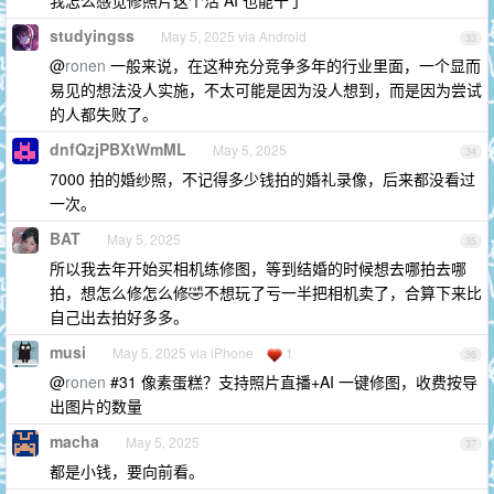
我怎么感觉修照片这个活 AI 也能干了
studyingss
May 5, 2025 via Android
33
@
ronen
一般来说，在这种充分竞争多年的行业里面，一个显而
易见的想法没人实施，不太可能是因为没人想到，而是因为尝试
的人都失败了。
dnfQzjPBXtWmML
May 5, 2025
34
7000 拍的婚纱照，不记得多少钱拍的婚礼录像，后来都没看过
一次。
BAT
May 5, 2025
35
所以我去年开始买相机练修图，等到结婚的时候想去哪拍去哪
拍，想怎么修怎么修🤣不想玩了亏一半把相机卖了，合算下来比
自己出去拍好多多。
musi
May 5, 2025 via iPhone
1
36
@
ronen
#31 像素蛋糕？支持照片直播+AI 一键修图，收费按导
出图片的数量
macha
May 5, 2025
37
都是小钱，要向前看。