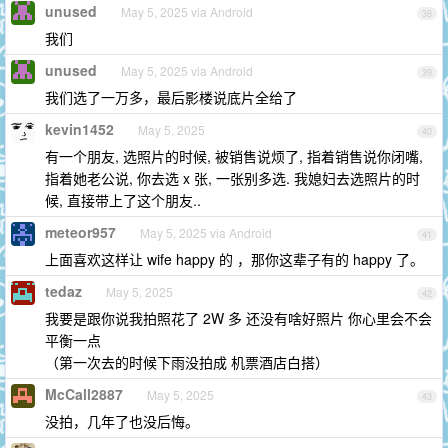
unused
May 5, 2025 via Android
38
我们
unused
May 5, 2025 via Android
39
我们选了一万多，最后影楼说底片全给了
kevin1452
May 5, 2025
40
有一个朋友, 选照片的时候, 被销售说烦了, 指着销售说你闭嘴,
指着她老公说, 你去选 x 张, 一张别多选. 我媳妇去选照片的时
候, 直接带上了这个朋友..
meteor957
May 5, 2025 via Android
41
上面喜欢这样让 wife happy 的 ，那你这辈子有的 happy 了。
tedaz
May 5, 2025
42
我要是跟你说我拍照花了 2W 多 还没有啥好照片 你心里会不会
平衡一点
（第一次去的时候下雨没拍成 机票酒店白搭）
McCall2887
May 5, 2025
43
没拍，几年了也没后悔。