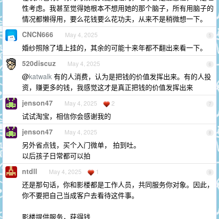
性考虑。我甚至觉得她根本不想用她的那个脑子，所有用脑子的
情况都懒得用，要么花钱要么花功夫，从来不是稍微想一下。
CNCN666
May 4, 2025
5
婚纱照除了墙上挂的，其余的可能十来年都不翻出来看一下。
520discuz
May 4, 2025
6
@
katwalk
有的人消费，认为是把钱的价值发挥出来。有的人投
资，赚更多的钱，我感觉这才是真正把钱的价值发挥出来
jenson47
May 4, 2025
2
7
试试淘宝，相信你会感谢我的
jenson47
May 4, 2025
8
另外省点钱，买个入门微单， 拍到吐。
以后孩子日常都可以拍
ntdll
May 4, 2025
1
9
还是那句话，你和影楼都是工作人员，共同服务你对象。因此，
你不要把自己当成客户去看待这件事。
影楼提供服务，获得钱