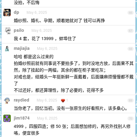
没拍，不后悔
dp
May 6, 2025
66
婚纱照、婚礼、孕期，顺着她就对了 钱可以再挣
psilo
May 6, 2025
67
我 4 套，花了 13999 ，蚌埠住了
majiajia
May 6, 2025
68
哈哈 都是这么过来的
拍婚纱照前就有同事说不要拍多了，到时没地方放，后面果不其
然，除了挂起的一两幅，其余的都在柜子里吃灰；
对戒也是，结婚头一年挺新鲜一直戴着，后面嫌麻烦慢慢都不戴
了
不过还好，都还算理性，除了必要的，花得不多
raydied
May 6, 2025
1
69
当你老了，回忆当初。没有一张原生的好看照片，该多桑心。
jim1874
May 6, 2025
70
4999 ，四服四造；修 50 张；后面想加修的，再另外找别人修
咯，便宜很多