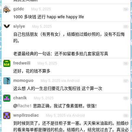
gzldc
May 5, 2025
54
1000 多块钱 还行 happ wife happy life
siyiye
May 5, 2025
55
自己包括朋友（有男有女），结婚拍过婚纱照的，没有不后悔
的。
老婆最经典的一句话：还不如留着多拍几套家庭写真
fredweili
May 5, 2025
56
还好，花的钱不算多
momoguo
May 5, 2025 via Android
57
这么想 人的一生总归要花几次冤枉钱 这个算一次
chanlk
May 5, 2025
58
@
Rache1
思路正确，我试了像素蛋糕，很强！
wnpllrzodiac
May 5, 2025 via Android
59
到时候到货了，还不是往柜子里一塞。天天柴米油盐的。拍婚纱
的看来每单都是赚钱的机会。结婚的人，结完就过去了。真没必