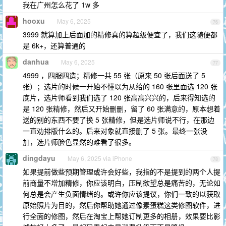
我在广州怎么花了 1w 多
hooxu
May 6, 2025
76
3999 就算加上后面加的精修真的算超级便宜了，我们这随便都
是 6k+，还算普通的
danhua
May 6, 2025
77
4999 ，四服四造；精修一共 55 张（原来 50 张后面送了 5
张）；选片的时候一开始不懂以为从给的 160 张里面选 120 张
底片，选片师看到我们选了 120 张高高兴兴的，后来得知选的
是 120 张精修，然后又开始删删，留了 60 张满意的，原本想着
送的别的东西不要了换 5 张精修，但是选片师说不行，在那边
一直劝排版什么的。后来对象就直接删了 5 张。最终一张没
加，选片师脸色显然的难看了很多。
dingdayu
May 6, 2025 via iPhone
78
如果提前做些预期管理或许会好些，我指的不是提到的两个人提
前商量不增加精修，你应该明白，压制欲望总是痛苦的，无论如
何总是会产生负面情绪的。或许你应该提议，你们一致的以获取
原始照片为目的，然后你帮助她通过像素蛋糕这类修图软件，进
行全面的修图，然后在淘宝上帮她订制更多的相册，效果要比影