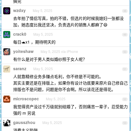
搞完
wzdxy
May 5, 2025
48
去年拍了情侣写真，拍的不错，但选片的时候我媳妇一张都没
加，她态度比我还坚决，负责选片的销售人都麻了😄
crack0
May 5, 2025
49
每日🐢x1 ，期待明天的
yoiteshaw
May 5, 2025 via iPhone
50
有什么是对于男人类似婚纱照于女人呢？
saranz
May 5, 2025
51
人就靠精修业务多赚点毛利，你不修是不可能的。
其实主要还是在排版上，如果你有设计功底要来原片自己修自己
排版也不是问题，问题是你不会啊。所以该花还是得花。
microscopec
May 5, 2025
52
我觉得资产没过千万级就别结婚了，否则痛苦一辈子，忍受能力
强的 m 另说
gausszhou
May 5, 2025
53
消费主义陷阱