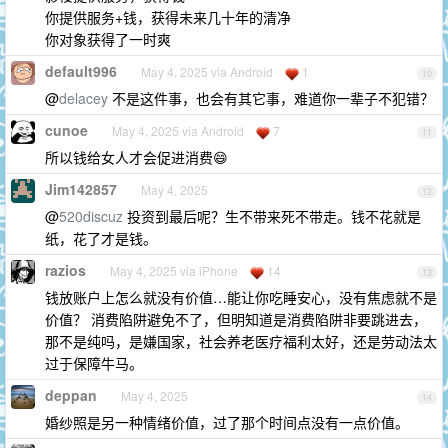
你提供服务+钱，获得未来几十年的清净
你对象获得了一时爽
default996
May 4, 2025 via Android
1
10
@
delacey
不是这件事，也会有其它事，难道你一辈子不犯错？
cunoe
May 4, 2025 via Android
7
11
所以钱给女人才会促进消费😄
Jim142857
May 4, 2025
12
@
520discuz
投资到最后呢？生不带来死不带走。钱不花就是
纸，花了才是钱。
razios
May 4, 2025 via iPhone
14
13
钱放账户上怎么就没有价值…能让你吃睡安心，没有焦虑就不是
价值？ 消费陷阱避免不了，但明知道是消费陷阱非要跳进去，
那不是纯吗，是嫌国家，社会养老医疗福利太好，还是劳动法太
过于保障牛马。
deppan
May 4, 2025
14
婚纱照是另一种情绪价值，过了那个时间点没有一点价值。