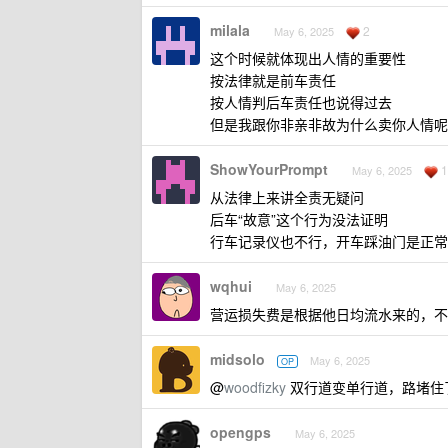
milala
2
May 6, 2025
这个时候就体现出人情的重要性
按法律就是前车责任
按人情判后车责任也说得过去
但是我跟你非亲非故为什么卖你人情呢
ShowYourPrompt
1
May 6, 2025
从法律上来讲全责无疑问
后车“故意”这个行为没法证明
行车记录仪也不行，开车踩油门是正常
wqhui
May 6, 2025
营运损失费是根据他日均流水来的，不
midsolo
May 6, 2025
OP
@
woodfizky
双行道变单行道，路堵住
opengps
May 6, 2025