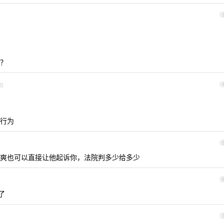
？
0
行为
爽也可以直接让他起诉你，法院判多少给多少
了