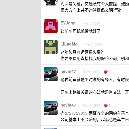
判决没问题，交通法有个大前提：鼓励
但大方向上并不违背提倡文明行驶
EVJohn
May 6, 2025
让前车司机起诉就好了
LiLaoMo
May 6, 2025
这年头真有运营损失费？
你要啥费用直接找我的保险公司，别和
nevin47
3
May 6, 2025
这种前车就是平时说的有缘人，有时候
开车上路最关键的心法就是道交法，开
nevin47
1
May 6, 2025
@
q727729853
两证齐全的网约车基本
公司基本上不会赔的，起诉也是车主自