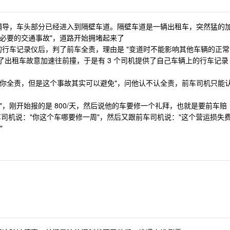
辅导，车头部分已经进入到隔壁车道。隔壁车道是一辆出租车，突然猛的
不必要的交通事故"，道路开始拥堵起来了
行车记录仪后，判了前车全责，理由是 "变道时不能影响其他车辆的正常
了出租车故意加速往前撞，于是有 3 个司机提供了自己车辆上的行车记录
是你全责，但是这个事故其实可以避免"，问他认不认全责，前车司机只能
"，刚开始报的是 800/天，然后说他的车要修一个礼拜，也就是要前车赔
租车司机说："你这个车哪要修一周"，然后又跟前车司机说："这个营运损失
"