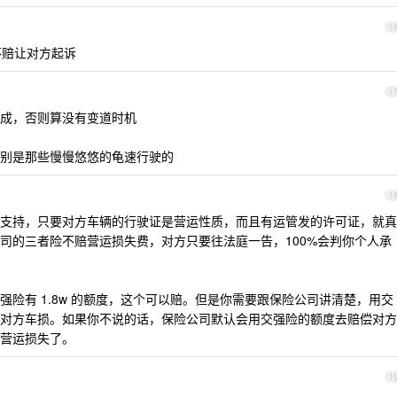
1
不赔让对方起诉
1
成，否则算没有变道时机
别是那些慢慢悠悠的龟速行驶的
1
支持，只要对方车辆的行驶证是营运性质，而且有运管发的许可证，就真
司的三者险不赔营运损失费，对方只要往法庭一告，100%会判你个人承
险有 1.8w 的额度，这个可以赔。但是你需要跟保险公司讲清楚，用交
对方车损。如果你不说的话，保险公司默认会用交强险的额度去赔偿对方
营运损失了。
1