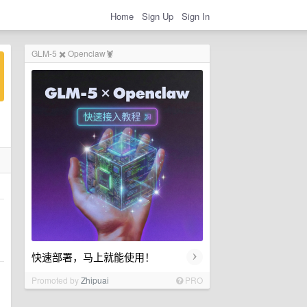
Home
Sign Up
Sign In
GLM-5 ✖️ Openclaw🦞
›
快速部署，马上就能使用！
Promoted by
Zhipuai
PRO