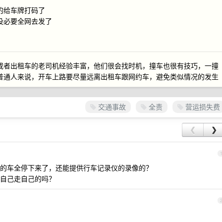
的给车牌打码了
没必要全网去发了
或者出租车的老司机经验丰富，他们很会找时机，撞车也很有技巧，一撞
普通人来说，开车上路要尽量远离出租车跟网约车，避免类似情况的发生
交通事故
全责
营运损失费
❮
❯
的车全停下来了，还能提供行车记录仪的录像的？
自己走自己的吗？