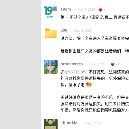
19cm
3
May 6, 2025
第一,不认全责,申请复议,第二,营运费
300
May 6, 2025
没办法，除非全车进入了车道算变道完
我看到出租车之类的都是让着他们，特
processzzp
21
May 6, 2025
@
q727729853
不好意思，法律还真的
的可以找你要停运损失的。另外保险公
担，傻眼了吧
不过好消息是虽然三者险不赔，但是交强
强险赔付对方营运损失，用三者险赔偿
车损，然后你就只能自掏腰包赔偿对方
LiLaoMo
May 6, 2025