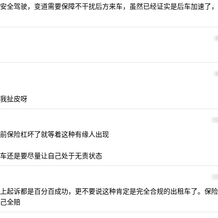
安全驾驶，变道需要保障不干扰后方来车，虽然已经证实是后车加速了，
我扯皮呀
1
前保险杠坏了就等着这种有缘人出现
车还是要尽量让自己处于无责状态
1
上起诉都是百分百成功，更不要说这种肯定是完全合规的出租车了。保险
己全赔