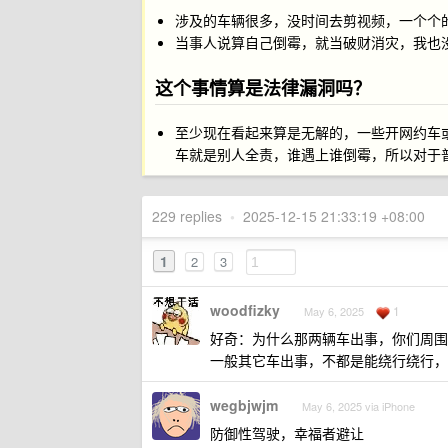
涉及的车辆很多，没时间去剪视频，一个个
当事人说算自己倒霉，就当破财消灾，我也
这个事情算是法律漏洞吗？
至少现在看起来算是无解的，一些开网约车
车就是别人全责，谁遇上谁倒霉，所以对于
229 replies
•
2025-12-15 21:33:19 +08:00
1
2
3
woodfizky
1
May 6, 2025
好奇：为什么那两辆车出事，你们周围
一般其它车出事，不都是能绕行绕行，
wegbjwjm
May 6, 2025 via iPhone
防御性驾驶，幸福者避让