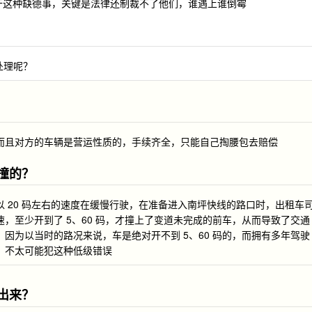
干这种缺德事，关键是法律还制裁不了他们，谁遇上谁倒霉
处理呢？
而且对方的车辆是营运性质的，手续齐全，只能自己掏腰包去赔偿
撞的？
 20 码左右的速度在缓慢行驶，在准备进入南坪快线的路口时，出租车
，至少开到了 5、60 码，才撞上了变道未完成的前车，从而导致了交通
因为以当时的路况来说，车是绝对开不到 5、60 码的，而拥有多年驾驶
，不太可能犯这种低级错误
出来？