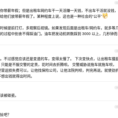
1
你带薪年假；但是出租车网约车干一天活赚一天钱，不出车干活就没钱，
给他们放带薪年假了。某种程度上说，这也是一种社会的“公平”
时候提前打灯，多观察后视镜。如果发现后面是出租车/网约车，就多等
过程中别舍不得踩油门。油车把发动机转数踩到 3000 以上，几秒钟而
1
。不过感觉应该还是变道的车，变得太慢了。 下次变快点，让出租车撞
，只能是不服交警的定责，花时间去折腾呗。 交警威胁说拖车就拖车呗，
要营运损失费可以，让他找保险公司，让他法院判呗，判完再说。就使劲
不想出钱就得出时间。
1
该被碰瓷。
1
扯吧？