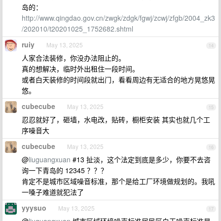
岛的：
http://www.qingdao.gov.cn/zwgk/zdgk/fgwj/zcwj/zfgb/2004_zk3
/202010/t20201025_1752682.shtml
ruiy
May 13, 2025
14
人家合法装修，你没办法阻止的。
真的想解决，临时外出租住一段时间。
或者白天装修的时间段就出门，看看周边有无适合的地方晃悠晃
悠。
cubecube
May 13, 2025
15
忍忍就好了，砸墙，水电改，贴砖，橱柜安装 其实也就几个工
序噪音大
cubecube
May 13, 2025
16
@
liuguangxuan
#13 扯淡，这个法定到底是多少，你要不去咨
询一下青岛的 12345 ？？？
肯定不是城市区域噪音标准，那个是给工厂环境做规划的。我吼
一嗓子难道就犯法了
yyysuo
May 13, 2025
17