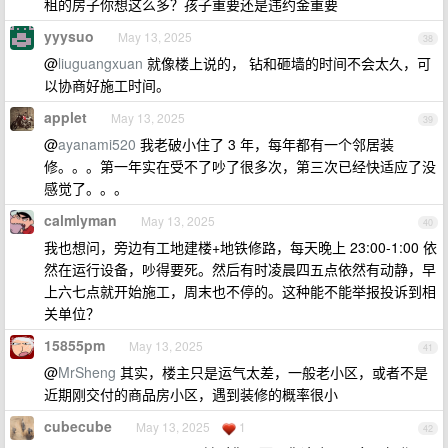
租的房子你想这么多？孩子重要还是违约金重要
yyysuo
May 13, 2025
38
@
liuguangxuan
就像楼上说的， 钻和砸墙的时间不会太久，可
以协商好施工时间。
applet
May 13, 2025
39
@
ayanami520
我老破小住了 3 年，每年都有一个邻居装
修。。。第一年实在受不了吵了很多次，第三次已经快适应了没
感觉了。。。
calmlyman
May 13, 2025
40
我也想问，旁边有工地建楼+地铁修路，每天晚上 23:00-1:00 依
然在运行设备，吵得要死。然后有时凌晨四五点依然有动静，早
上六七点就开始施工，周末也不停的。这种能不能举报投诉到相
关单位？
15855pm
May 13, 2025
41
@
MrSheng
其实，楼主只是运气太差，一般老小区，或者不是
近期刚交付的商品房小区，遇到装修的概率很小
cubecube
May 13, 2025
1
42