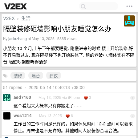
V2EX
生活
›
隔壁装修砸墙影响小朋友睡觉怎么办
By
jackrzhang
at May 13, 2025 · 5885 views
小朋友 10 个月,上午下午都要睡觉. 刚搬进来的时候,楼上开始装修,好
不容易熬过去. 现在隔壁楼下也开始装修了. 租的老破小,墙体实在不隔
音,隔壁吵架都听得清楚.
装修
隔音
建议
51 replies
•
2025-05-14 10:40:13 +08:00
asd7160
May 13, 2025 via iPhone
3
1
这个看起来大概率只有你搬走了……
wss1214
May 13, 2025
6
2
工作日的工作时间是允许的，如果休息时间 12-2 点间可以要求
停止。周末也是不允许的。其他时间人家装修合理合法。