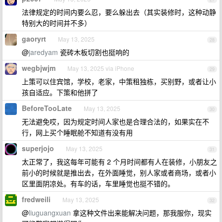
法律规定的时间内要么忍，要么躲出去（其实装修时，这种动静
特别大的时间并不多）
gaoryrt
May 13, 2025
28
@
jaredyam
瓷砖木板切割也挺响的
wegbjwjm
May 13, 2025 via iPhone
29
上策可以住宾馆，学校，老家，中策租独栋，买别野，或者让小
孩自适应。下策和他拼了
BeforeTooLate
May 13, 2025
30
无法避免哎，因为规定时间人家也是合理合法的，如果实在不
行，网上买个睡眠舱不知道有没有用
superjojo
May 13, 2025
31
太正常了，我这每年可能有 2 个月时间都有人在装修，小朋友之
前小的时候就是推出去，在外面睡觉，别人家或者商场，或者小
区里面阴凉处。有车的话，车里睡觉也挺不错的。
fredweili
May 13, 2025
32
@
liuguangxuan
拿这种文件出来能解决问题，那我服你，现实