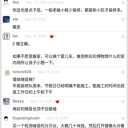
tho
May 13, 2025 via iPhone
3
你这也是点子低，一般老破小极少装修，都是新小区才装修多。
xw
May 13, 2025
4
搬走
isc
May 13, 2025
1
5
2 楼正解。
如果不愿意搬家，可以搞个婴儿车，推到附近的博物馆什么的室
内场所让孩子小憩一下。
totoro625
May 13, 2025
6
墙体隔音棉？
毕竟装修队周末、节假日已经明确不能施工，能施工的时间也就
是工作日的上午和下午
Sezxy
May 13, 2025
1
7
再好的隔音也顶不住砸墙
liuguangxuan
May 13, 2025
8
买一个检测噪音的分贝仪，大概几十块钱，然后打开摄像头对着