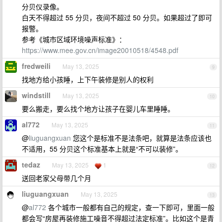
分贝仪录像。
白天不得超过 55 分贝，夜间不超过 50 分贝。如果超过了即可
报警。
参考《城市区域环境噪声标准》：
https://www.mee.gov.cn/image20010518/4548.pdf
fredweili
May 13, 2025
9
找地方给小孩睡，上下午装修是别人的权利
windstill
May 13, 2025
10
要么搬走，要么找个地方让孩子在婴儿车里睡睡。
al772
May 13, 2025
11
@
liuguangxuan
您这个是标准不是法条吧，就算是法条应该也
不适用，55 分贝这个标准基本上就是“不可以装修”。
tedaz
May 13, 2025
1
12
送回老家父母带几个月
liuguangxuan
May 13, 2025
13
@
al772
各个城市一般都有自己的规定，查一下即可，里面一般
都会写“房屋再装修施工噪音不得超过法定标准”。比如这个是青