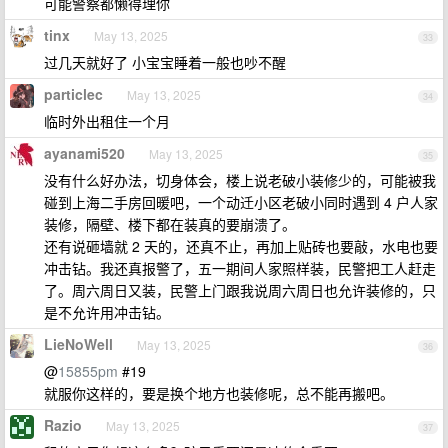
可能警察都懒得理你
tinx
May 13, 2025
33
过几天就好了 小宝宝睡着一般也吵不醒
particlec
May 13, 2025
34
临时外出租住一个月
ayanami520
May 13, 2025
35
没有什么好办法，切身体会，楼上说老破小装修少的，可能被我
碰到上海二手房回暖吧，一个动迁小区老破小同时遇到 4 户人家
装修，隔壁、楼下都在装真的要崩溃了。
还有说砸墙就 2 天的，还真不止，再加上贴砖也要敲，水电也要
冲击钻。我还真报警了，五一期间人家照样装，民警把工人赶走
了。周六周日又装，民警上门跟我说周六周日也允许装修的，只
是不允许用冲击钻。
LieNoWell
May 13, 2025
36
@
15855pm
#19
就服你这样的，要是换个地方也装修呢，总不能再搬吧。
Razio
May 13, 2025
37