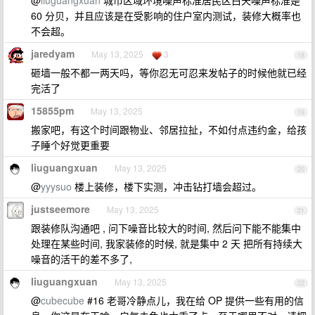
@
liuguangxuan
城市区域环境噪声标准居民区白天噪声标准是
60 分贝，并且应该是在受影响的住户室内测试，装修大概率也
不会超。
jaredyam
May 13, 2025
3
18
砸墙一般不都一两天吗，等你忍无可忍来发帖子的时候他就已经
完活了
15855pm
May 13, 2025
19
搬家吧，有这个时间跟物业、邻居拉扯，不如付点违约金，给孩
子睡个好觉更重要
liuguangxuan
May 13, 2025
20
@
yyysuo
楼上装修，楼下实测，冲击钻打墙会超过。
justseemore
May 13, 2025
21
跟装修队沟通吧 , 问下噪音比较大的时间, 然后问下能不能集中
处理在某些时间, 我家装修的时候, 就是集中 2 天 把所有持续大
噪音的活干的差不多了,
liuguangxuan
May 13, 2025
22
@
cubecube
#16 老哥冷静点儿，我在给 OP 提供一些有用的信