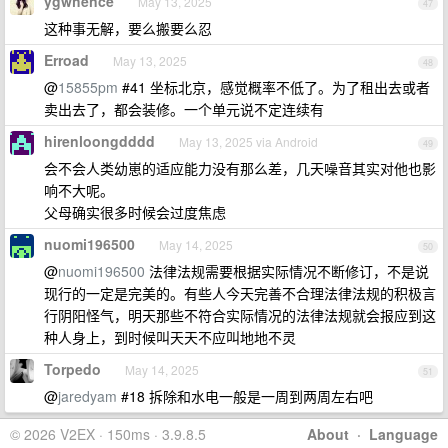
ygwhence
May 13, 2025
47
这种事无解，要么搬要么忍
Erroad
May 13, 2025
48
@
15855pm
#41 坐标北京，感觉概率不低了。为了租出去或者
卖出去了，都会装修。一个单元说不定连续有
hirenloongdddd
May 13, 2025 via Android
49
会不会人类幼崽的适应能力没有那么差，几天噪音其实对他也影
响不大呢。
父母确实很多时候会过度焦虑
nuomi196500
May 14, 2025
50
@
nuomi196500
法律法规需要根据实际情况不断修订，不是说
现行的一定是完美的。有些人今天完善不合理法律法规的积极言
行阴阳怪气，明天那些不符合实际情况的法律法规就会报应到这
种人身上，到时候叫天天不应叫地地不灵
Torpedo
May 14, 2025
51
@
jaredyam
#18 拆除和水电一般是一周到两周左右吧
© 2026 V2EX · 150ms · 3.9.8.5
About
·
Language