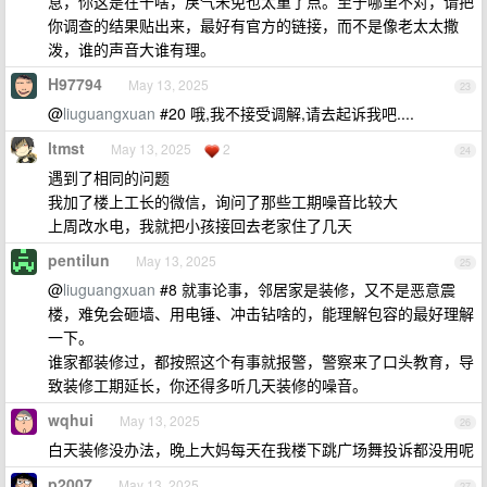
息，你这是在干啥，戾气未免也太重了点。至于哪里不对，请把
你调查的结果贴出来，最好有官方的链接，而不是像老太太撒
泼，谁的声音大谁有理。
H97794
May 13, 2025
23
@
liuguangxuan
#20 哦,我不接受调解,请去起诉我吧....
ltmst
May 13, 2025
2
24
遇到了相同的问题
我加了楼上工长的微信，询问了那些工期噪音比较大
上周改水电，我就把小孩接回去老家住了几天
pentilun
May 13, 2025
25
@
liuguangxuan
#8 就事论事，邻居家是装修，又不是恶意震
楼，难免会砸墙、用电锤、冲击钻啥的，能理解包容的最好理解
一下。
谁家都装修过，都按照这个有事就报警，警察来了口头教育，导
致装修工期延长，你还得多听几天装修的噪音。
wqhui
May 13, 2025
26
白天装修没办法，晚上大妈每天在我楼下跳广场舞投诉都没用呢
p2007
May 13, 2025
27