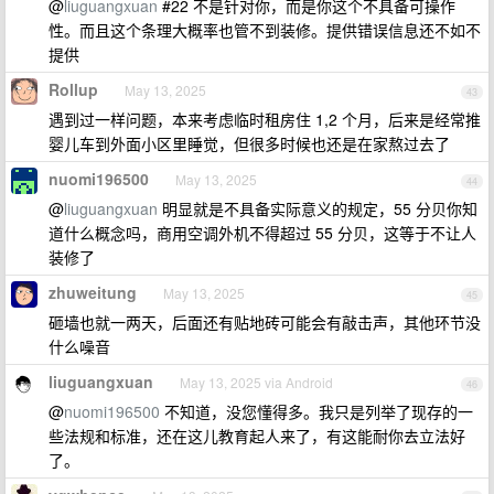
@
liuguangxuan
#22 不是针对你，而是你这个不具备可操作
性。而且这个条理大概率也管不到装修。提供错误信息还不如不
提供
Rollup
May 13, 2025
43
遇到过一样问题，本来考虑临时租房住 1,2 个月，后来是经常推
婴儿车到外面小区里睡觉，但很多时候也还是在家熬过去了
nuomi196500
May 13, 2025
44
@
liuguangxuan
明显就是不具备实际意义的规定，55 分贝你知
道什么概念吗，商用空调外机不得超过 55 分贝，这等于不让人
装修了
zhuweitung
May 13, 2025
45
砸墙也就一两天，后面还有贴地砖可能会有敲击声，其他环节没
什么噪音
liuguangxuan
May 13, 2025 via Android
46
@
nuomi196500
不知道，没您懂得多。我只是列举了现存的一
些法规和标准，还在这儿教育起人来了，有这能耐你去立法好
了。