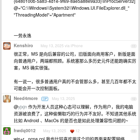
{6480100b-5a83-4d1e-9f69-8ae5a88e9a33}\InProcServer32]
@="C:\\Windows\\System32\\Windows.UI.FileExplorer.dll_"
"ThreadingModel"="Apartment"
一劳永逸
Kenshiro
May 13, 2025 via iPhone
11
很正常，MS 是向后兼容的公司，旧版面向商用客户，新版是面
向普通用户，两端都照顾。系统塞那么多历史元件还能跑确实厉
害，MS 确实很强。
有一说一，很多普通用户真的不会管那么多，甚至几百年都不太
可能会开一次控制面板。
Need4more
May 13, 2025
OP
12
@
yjxjn
作为开发人员这种心态可以理解，作为用户，我的电脑
资源被浪费了，这种偷懒取巧的行为并不友好。不知道其他系统
比如 Android 、MacOs 的是否也是如此处理兼容性问题的~
hwdq0012
May 13, 2025
12
13
win+r , ncpa.cpl 我也比较喜欢用这个旧的界面来配置网络