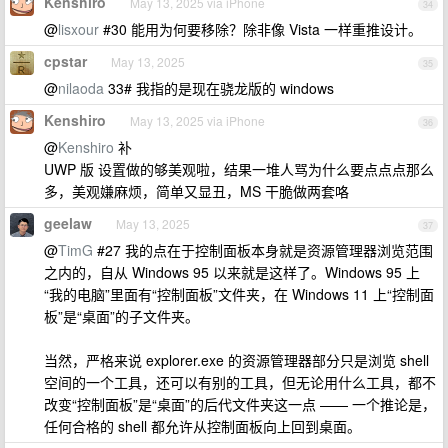
Kenshiro
May 13, 2025 via iPhone
34
@
lisxour
#30 能用为何要移除？除非像 Vista 一样重推设计。
cpstar
May 13, 2025
35
@
nilaoda
33# 我指的是现在骁龙版的 windows
Kenshiro
May 13, 2025 via iPhone
36
@
Kenshiro
补
UWP 版 设置做的够美观啦，结果一堆人骂为什么要点点点那么
多，美观嫌麻烦，简单又显丑，MS 干脆做两套咯
geelaw
May 13, 2025
37
@
TimG
#27 我的点在于控制面板本身就是资源管理器浏览范围
之内的，自从 Windows 95 以来就是这样了。Windows 95 上
“我的电脑”里面有“控制面板”文件夹，在 Windows 11 上“控制面
板”是“桌面”的子文件夹。
当然，严格来说 explorer.exe 的资源管理器部分只是浏览 shell
空间的一个工具，还可以有别的工具，但无论用什么工具，都不
改变“控制面板”是“桌面”的后代文件夹这一点 —— 一个推论是，
任何合格的 shell 都允许从控制面板向上回到桌面。