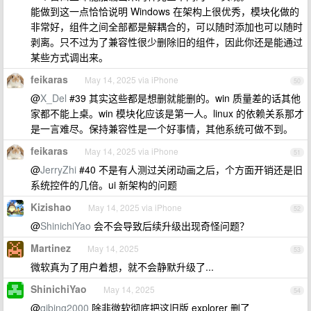
能做到这一点恰恰说明 Windows 在架构上很优秀，模块化做的
非常好，组件之间全部都是解耦合的，可以随时添加也可以随时
剥离。只不过为了兼容性很少删除旧的组件，因此你还是能通过
某些方式调出来。
feikaras
May 14, 2025 via iPhone
50
@
X_Del
#39 其实这些都是想删就能删的。win 质量差的话其他
家都不能上桌。win 模块化应该是第一人。linux 的依赖关系那才
是一言难尽。保持兼容性是一个好事情，其他系统可做不到。
feikaras
May 14, 2025 via iPhone
51
@
JerryZhi
#40 不是有人测过关闭动画之后，个方面开销还是旧
系统控件的几倍。ui 新架构的问题
Kizishao
May 14, 2025 via iPhone
52
@
ShinichiYao
会不会导致后续升级出现奇怪问题？
Martinez
May 14, 2025
53
微软真为了用户着想，就不会静默升级了...
ShinichiYao
May 14, 2025
54
@
qibing2000
除非微软彻底把这旧版 explorer 删了