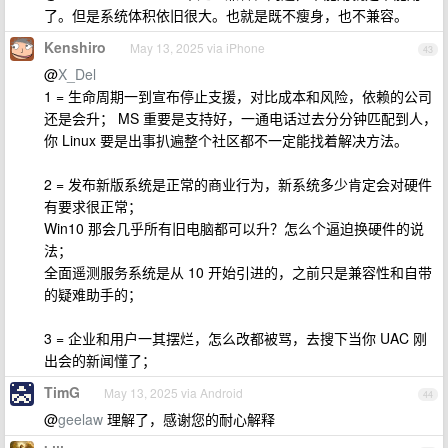
了。但是系统体积依旧很大。也就是既不瘦身，也不兼容。
Kenshiro
May 13, 2025 via iPhone
43
@
X_Del
1 = 生命周期一到宣布停止支援，对比成本和风险，依赖的公司
还是会升； MS 重要是支持好，一通电话过去分分钟匹配到人，
你 Linux 要是出事扒遍整个社区都不一定能找着解决方法。
2 = 发布新版系统是正常的商业行为，新系统多少肯定会对硬件
有要求很正常；
Win10 那会几乎所有旧电脑都可以升？怎么个逼迫换硬件的说
法；
全面遥测服务系统是从 10 开始引进的，之前只是兼容性和自带
的疑难助手的；
3 = 企业和用户一其摆烂，怎么改都被骂，去搜下当你 UAC 刚
出会的新闻懂了；
TimG
May 13, 2025 via Android
44
@
geelaw
理解了，感谢您的耐心解释