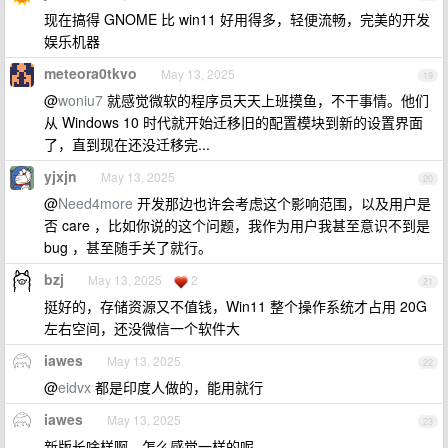
现在搞得 GNOME 比 win11 好用得多，轻便流畅，完美的开发
娱乐机器
meteora0tkvo
May 13, 2025
19
@
woniu7
就感觉微软的程序员天天上班摸鱼，不干事情。他们
从 Windows 10 时代就开始迁移旧的配置模块到新的设置界面
了，直到现在还没迁移完...
yjxjn
May 13, 2025
20
@
Need4more
开发那边也许会考虑这个影响范围，以及用户是
否 care ，比如你说的这个问题，我作为用户我甚至意识不到是
bug ，甚至随手关了就行。
bzj
May 13, 2025
2
21
挺好的，存储资源又不值钱，Win11 整个操作系统才占用 20G
左右空间，还没微信一个软件大
iawes
May 13, 2025
22
@
eidvx
都是印度人做的，能用就行
iawes
May 13, 2025
23
新版长啥样啊，怎么感觉一样的呢