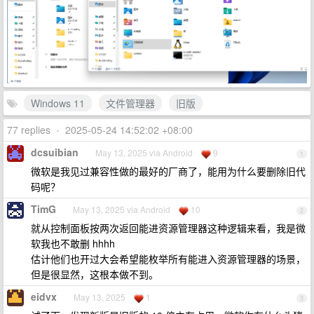
Windows 11
文件管理器
旧版
77 replies
•
2025-05-24 14:52:02 +08:00
dcsuibian
May 13, 2025 via Android
9
1
微软是我见过兼容性做的最好的厂商了，能用为什么要删除旧代
码呢？
TimG
May 13, 2025 via Android
10
2
就从控制面板按两次返回能进资源管理器这种逻辑来看，我是微
软我也不敢删 hhhh
估计他们也开过大会希望能枚举所有能进入资源管理器的场景，
但是很显然，这根本做不到。
eidvx
May 13, 2025
1
3