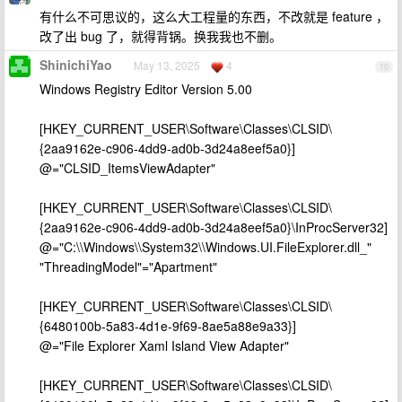
有什么不可思议的，这么大工程量的东西，不改就是 feature ，
改了出 bug 了，就得背锅。换我我也不删。
ShinichiYao
May 13, 2025
4
10
Windows Registry Editor Version 5.00
[HKEY_CURRENT_USER\Software\Classes\CLSID\
{2aa9162e-c906-4dd9-ad0b-3d24a8eef5a0}]
@="CLSID_ItemsViewAdapter"
[HKEY_CURRENT_USER\Software\Classes\CLSID\
{2aa9162e-c906-4dd9-ad0b-3d24a8eef5a0}\InProcServer32]
@="C:\\Windows\\System32\\Windows.UI.FileExplorer.dll_"
"ThreadingModel"="Apartment"
[HKEY_CURRENT_USER\Software\Classes\CLSID\
{6480100b-5a83-4d1e-9f69-8ae5a88e9a33}]
@="File Explorer Xaml Island View Adapter"
[HKEY_CURRENT_USER\Software\Classes\CLSID\