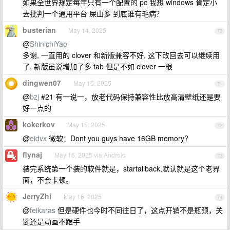
如果全世界规定每年只有一个配置的 pc 我想 windows 肯定小
去批判一个通用平台 屎山多 到底谁有毛病？
busterian
May 14, 2025
70
@
ShinichiYao
多谢, 一直用的 clover 和新版兼容不好, 这下改回去可以继续用
了, 新版虽说增加了多 tab 但是不如 clover 一根
dingwen07
May 15, 2025
71
@
bzj
#21 有一说一，放老代码保持兼容性比放高清壁纸还是要
好一点的
kokerkov
May 15, 2025
72
@
eidvx
微软：Dont you guys have 16GB memory?
flynaj
May 16, 2025 via Android
73
装完系统第一个装的软件就是，startallback,默认就是这个老界
面，不会卡顿。
JerryZhi
May 16, 2025
74
@
feikaras
但是硬件也今时不同往日了，这点开销不是瓶颈，关
键还是动画不跟手