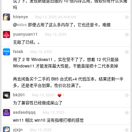
试了下，发现新版是旧版的 10 倍内存占用，微软你有什么头猪
吗
hiranye
May 13, 2025 via Android
4
@
eidvx
即便占用了这么多内存了，它也还是卡，难绷
yuanyuan11
May 13, 2025
5
无敌了已经。。
fstab
May 13, 2025
6
用了 2 年 Windows11 ，实在受不了了，想着 12 代只能装
Windows11 才能发挥最大性能，干脆直接把十二代本卖掉
再去闲鱼买个二手的 B85 台式机+4 代低压本，结果还剩一半
多，还是老平台划算，性价比拉满了。
bk201
May 13, 2025
1
7
为了兼容性已经做成屎山了
asdasdqqq
May 13, 2025
8
win11 相比 win10 没有指哪打哪的感觉
yjxjn
May 13, 2025
9