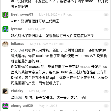
API 说变就变，不变就出 bug ，或者进不了 app store ，那开发
者只能跟进
Beethoven03
May 14, 2025 via iPhone
65
win11 资源管理器可以三代同堂
lyxeno
May 14, 2025
66
趁机对比了新旧版本，发现新版打开文件夹速度快不少
feikaras
May 14, 2025 via iPhone
67
@
X_Del
#62 你无可救药。新旧 ui 当然独自成套，还能被你解
释成这样。你把 explorer 删了影响你使用 windows 么？说架构
就去扯最外层的 ui 。
你就用你的 macos 吧，毕竟裁撤了一些专职 macos 开发用 ios
团队的系统肯定更好用。要么用 linux 连二进制兼容性都没有基
础保障，甚至你都不要谈 api 。你说不在乎就不在乎吧，人家公
司最重要的产品，而你就嘴皮子。
xbdsky
May 14, 2025
68
@
bk201
对的，昨天就卡死，搞一天才搞好，屎山
chengran630
May 14, 2025
69