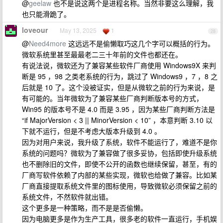
@
geelaw
也不是说这两个是进程名称。当然非要这么理解，我
也只能滑跪了。
loveour
May 13, 2025
1
28
@
Need4more
这远远不是偷懒取巧这几个字可以概括的行为。
微软系统里甚至最最老二三十年前的文件也都还在。
有说法说，微软还为了兼容某些软件厂商使用 Windows9X 来判
断是 95 ，98 之类老系统的行为，跳过了 Windows9 ，7 ，8 之
后就是 10 了。这个没被证实，但是从微软之前的行为来说，是
有可能的。当年微软为了兼容某些厂商判断版本号的方式，
Win95 的版本号不是 4.0 而是 3.95 ，因为某些厂商判断方法是
“if MajorVersion < 3 || MinorVersion < 10” ，本意判断 3.10 以
下就不运行，但是不考虑大版本升级到 4.0 。
因为对用户来说，我升级了系统，软件不能运行了，难道不是你
系统的问题吗？微软为了兼容做了很多妥协，包括即使升级系统
也不删除旧的文件，即使不公开的函数也继续保留，甚至，有的
厂商写软件依赖了内部的某些实现，微软也给做了兼容。比如某
厂商直接提取系统文件里的图标使用，导致微软必须保留之前的
系统文件，不然软件就出错。
这个更多是一种策略，而不是是否偷懒。
因为电脑更多是作为生产工具，很多老的软件一直运行，手机娱