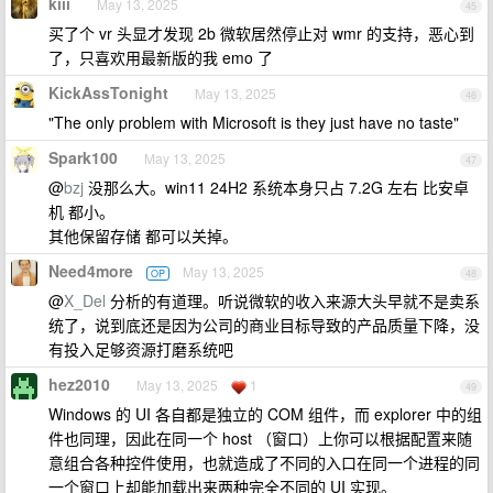
kiii
May 13, 2025
45
买了个 vr 头显才发现 2b 微软居然停止对 wmr 的支持，恶心到
了，只喜欢用最新版的我 emo 了
KickAssTonight
May 13, 2025
46
"The only problem with Microsoft is they just have no taste"
Spark100
May 13, 2025
47
@
bzj
没那么大。win11 24H2 系统本身只占 7.2G 左右 比安卓
机 都小。
其他保留存储 都可以关掉。
Need4more
May 13, 2025
OP
48
@
X_Del
分析的有道理。听说微软的收入来源大头早就不是卖系
统了，说到底还是因为公司的商业目标导致的产品质量下降，没
有投入足够资源打磨系统吧
hez2010
May 13, 2025
1
49
Windows 的 UI 各自都是独立的 COM 组件，而 explorer 中的组
件也同理，因此在同一个 host （窗口）上你可以根据配置来随
意组合各种控件使用，也就造成了不同的入口在同一个进程的同
一个窗口上却能加载出来两种完全不同的 UI 实现。