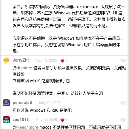
第三，所谓控制面板、资源管理器、explorer.exe 太底层了改不
动、删不掉，不也正是 Windows 代码质量差的证明吗？ UI 层
的东西和系统底层耦合过深，当然不好改了。这种屎山微软每次
发布大版本都有机会迭代掉它，但微软只是视而不见。
我觉得这不是偷懒，这是 Windows 如今根本不在乎产品质量，
不在乎用户体验，只想在现有 Windows 用户上竭泽而渔的体
现。
JerryZhi
May 13, 2025
1
40
@
dranfree
设置→辅助功能→视觉效果：关闭透明效果，关闭动
画效果。
立刻重回 win10 之前的操作手感
说明不能怪资源管理器，是写 ui 动效的人脑子有洞
penisulaS
May 13, 2025
41
所以才说 windows 和 x86 是绝配
zed1018
May 13, 2025
1
42
@
Need4more
macos 不处理兼容性问题，不能用就是不能用