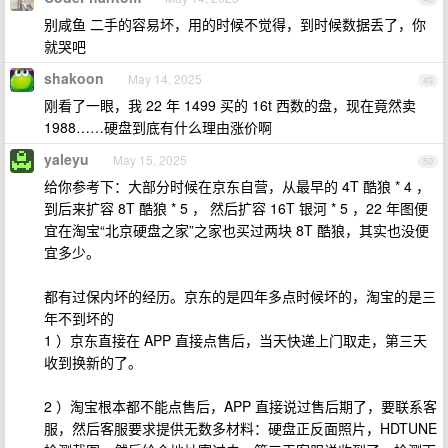
别咸鱼 二手的容易坏，用的时候不觉得，到时候数据丢了，你
就哭吧
shakoon
May 14, 2025
49
刚看了一眼，我 22 年 1499 买的 16t 西数的盘，现在竟然卖
1988……硬盘到底有什么理由涨价啊
yaleyu
May 15, 2025
50
给你参考下：大部分时候在京东自营，从最早的 4T 酷狼 * 4 ，
到后来扩容 8T 酷狼 * 5 ， 然后扩容 16T 银河 * 5 ，22 年图便
宜在淘宝“北京硬盘之家”之家也买过两块 8T 酷狼，其实也没便
宜多少。
都有过保内坏的经历。京东的是四年多点时候坏的，淘宝的是三
年不到坏的
1 ）京东直接在 APP 直接点售后，当天快递上门取走，第三天
收到换新的了。
2 ）淘宝根本都不能点售后，APP 直接说过售后期了，要联系客
服，然后客服要求提供无数多材料：硬盘正反面照片，HDTUNE