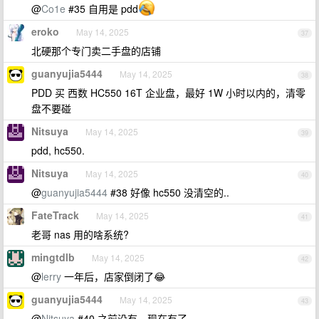
@
Co1e
#35 自用是 pdd
eroko
May 14, 2025
37
北硬那个专门卖二手盘的店铺
guanyujia5444
May 14, 2025
38
PDD 买 西数 HC550 16T 企业盘，最好 1W 小时以内的，清零
盘不要碰
Nitsuya
May 14, 2025
39
pdd, hc550.
Nitsuya
May 14, 2025
40
@
guanyujia5444
#38 好像 hc550 没清空的..
FateTrack
May 14, 2025
41
老哥 nas 用的啥系统?
mingtdlb
May 14, 2025
42
@
lerry
一年后，店家倒闭了😂
guanyujia5444
May 14, 2025
43
@
Nitsuya
#40 之前没有，现在有了