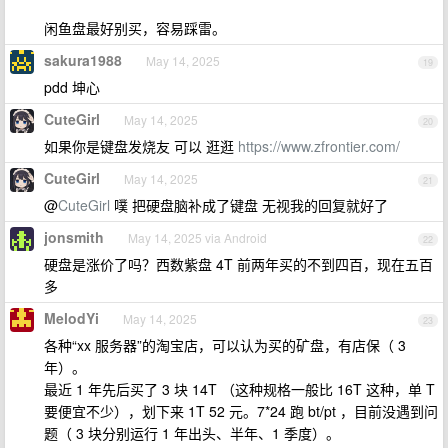
闲鱼盘最好别买，容易踩雷。
sakura1988
May 14, 2025
19
pdd 坤心
CuteGirl
May 14, 2025
20
如果你是键盘发烧友 可以 逛逛
https://www.zfrontier.com/
CuteGirl
May 14, 2025
21
@
CuteGirl
噗 把硬盘脑补成了键盘 无视我的回复就好了
jonsmith
May 14, 2025 via Android
22
硬盘是涨价了吗？西数紫盘 4T 前两年买的不到四百，现在五百
多
MelodYi
May 14, 2025
23
各种“xx 服务器”的淘宝店，可以认为买的矿盘，有店保（ 3
年）。
最近 1 年先后买了 3 块 14T （这种规格一般比 16T 这种，单 T
要便宜不少），划下来 1T 52 元。7*24 跑 bt/pt ，目前没遇到问
题（ 3 块分别运行 1 年出头、半年、1 季度）。