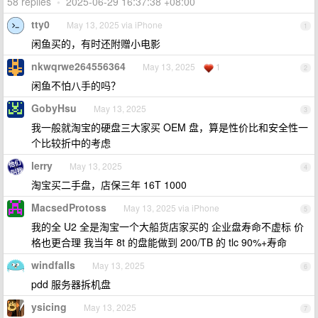
58 replies
•
2025-06-29 16:37:38 +08:00
tty0
May 13, 2025 via iPhone
1
闲鱼买的，有时还附赠小电影
nkwqrwe264556364
May 13, 2025
1
2
闲鱼不怕八手的吗？
GobyHsu
May 13, 2025
3
我一般就淘宝的硬盘三大家买 OEM 盘，算是性价比和安全性一
个比较折中的考虑
lerry
May 13, 2025
4
淘宝买二手盘，店保三年 16T 1000
MacsedProtoss
May 13, 2025 via iPhone
5
我的全 U2 全是淘宝一个大船货店家买的 企业盘寿命不虚标 价
格也更合理 我当年 8t 的盘能做到 200/TB 的 tlc 90%+寿命
windfalls
May 13, 2025
6
pdd 服务器拆机盘
ysicing
May 13, 2025
7