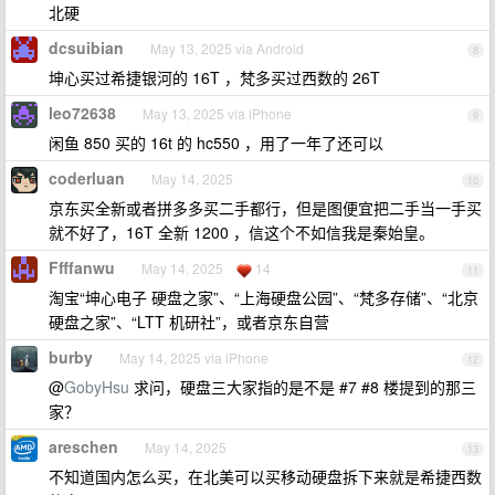
北硬
dcsuibian
May 13, 2025 via Android
8
坤心买过希捷银河的 16T ，梵多买过西数的 26T
leo72638
May 13, 2025 via iPhone
9
闲鱼 850 买的 16t 的 hc550 ，用了一年了还可以
coderluan
May 14, 2025
10
京东买全新或者拼多多买二手都行，但是图便宜把二手当一手买
就不好了，16T 全新 1200 ，信这个不如信我是秦始皇。
Ffffanwu
May 14, 2025
14
11
淘宝“坤心电子 硬盘之家”、“上海硬盘公园”、“梵多存储”、“北京
硬盘之家”、“LTT 机研社”，或者京东自营
burby
May 14, 2025 via iPhone
12
@
GobyHsu
求问，硬盘三大家指的是不是 #7 #8 楼提到的那三
家？
areschen
May 14, 2025
13
不知道国内怎么买，在北美可以买移动硬盘拆下来就是希捷西数