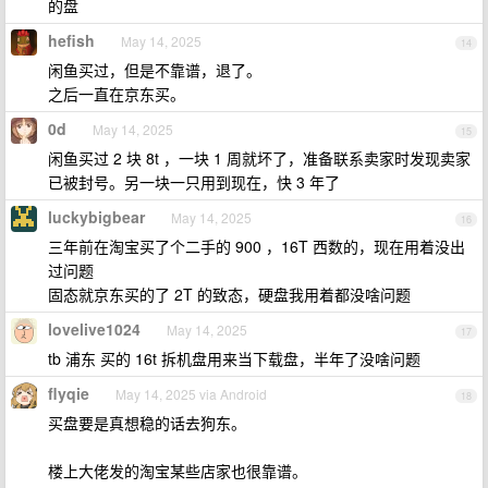
的盘
hefish
May 14, 2025
14
闲鱼买过，但是不靠谱，退了。
之后一直在京东买。
0d
May 14, 2025
15
闲鱼买过 2 块 8t ，一块 1 周就坏了，准备联系卖家时发现卖家
已被封号。另一块一只用到现在，快 3 年了
luckybigbear
May 14, 2025
16
三年前在淘宝买了个二手的 900 ，16T 西数的，现在用着没出
过问题
固态就京东买的了 2T 的致态，硬盘我用着都没啥问题
lovelive1024
May 14, 2025
17
tb 浦东 买的 16t 拆机盘用来当下载盘，半年了没啥问题
flyqie
May 14, 2025 via Android
18
买盘要是真想稳的话去狗东。
楼上大佬发的淘宝某些店家也很靠谱。