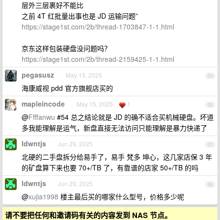
层外三层裹好不能比
之前 4T 红批量出事也是 JD 运输问题”
https://stage1st.com/2b/thread-1703847-1-1.html
京东这样包装硬盘没问题吗？
https://stage1st.com/2b/thread-2159425-1-1.html
pegasusz
May 15, 2025
55
海康威视 pdd 官方旗舰店买的
mapleincode
May 15, 2025
1
56
@
Ffffanwu
#54 总之结论就是 JD 的确不适合买机械硬盘。坏道
多我能理解是运气，新盘直接无法访问只能理解是暴力快递了
ldwntjs
Jun 29, 2025
57
北硬的二手盘拆分给易手了，易手 梵多 坤心，这几家店保 3 年
的矿盘算下来也要 70+/TB 了，有靠谱的店家 50+/TB 的吗
ldwntjs
Jun 29, 2025
58
@
xujia1998
楼主最后买的哪家什么型号，价格多少呢
请不要把任何和邀请码有关的内容发到 NAS 节点。