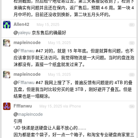
检测截图，然后给个地址寄过去，第三天客服说收到了，检测下
来确实有问题并且还在保内，返厂售后，预期 4-6 周。第一块 4
月中坏的，目前还没收到换新，第二块五月头坏的。
Allen42
May 15, 2025
51
@
yaleyu
京东售后的确最好
mapleincode
May 15, 2025
52
@
Ffffanwu
#47 对的，就是 15 年年底。但是就算有问题，也不
应该拿到手就无法访问。我觉得物流是一大问题。当时的盘连泡
沫都没有，直接一个纸盒就发过来了。
mapleincode
May 15, 2025
53
@
Ffffanwu
#47 我网上搜了下，普遍反馈有问题是的 4TB 的叠
瓦盘，但是我当时比较穷买的是 3TB ，刚好避开了叠瓦。但是
结果也是一塌糊涂。
Ffffanwu
May 15, 2025 via iPhone
54
@
mapleincode
引用
“JD 快递是送硬盘让人最不放心的……
因为都是套个袋子，好一点一个箱子，和淘宝专业硬盘商家里三