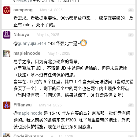
sampeng
May 14, 2025
44
看需求。看数据重要性。90%都是放电影。。哪便宜买哪的。反
正有 raid 。死不了的。
Nitsuya
May 14, 2025
45
@
guanyujia5444
#43 华强北牛逼~
mapleincode
May 14, 2025
46
易手之家，因为有北京硬盘的背景。
这里避坑下 JD ，不清楚 JD 中途是咋运输的，但是末端运输
（快递）基本没有任何保护措施。
当年在 JD 买的 5 个红盘，其中 1 个当天就无法访问（当时买错
多买了一个），剩下的四个中的两个也在两年内出现多个坏点
（当时没有第一时间送保，结果过保了，3t 红盘质保 2 年）
Ffffanwu
May 14, 2025
47
@
mapleincode
是 15-16 年左右买的么？京东那一批红盘有问
题的。我之前买的盒装东芝 P300, 除了盒里自带的泡沫，外包
装也没保护措施，现在只在京东买固态盘。
CodePhantom
May 14, 2025
48