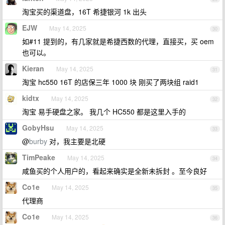
淘宝买的渠道盘，16T 希捷银河 1k 出头
EJW
May 14, 2025
30
如#11 提到的，有几家就是希捷西数的代理，直接买，买 oem
也可以。
Kieran
May 14, 2025
31
淘宝 hc550 16T 的店保三年 1000 块 刚买了两块组 raid1
kidtx
May 14, 2025
32
淘宝 易手硬盘之家。 我几个 HC550 都是这里入手的
GobyHsu
May 14, 2025
33
@
burby
对，我主要是北硬
TimPeake
May 14, 2025
34
咸鱼买的个人用户的，看起来确实是全新未拆封 。至今良好
Co1e
May 14, 2025
35
代理商
Co1e
May 14, 2025
36