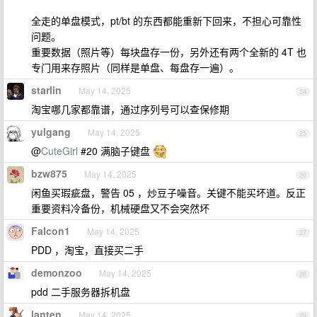
全走的单盘模式，pt/bt 的东西都能重新下回来，不担心可靠性
问题。
重要数据（照片等）每块盘存一份，另外还有两个全新的 4T 也
专门用来存照片（同样是单盘、每盘存一遍）。
starlin
May 14, 2025
24
淘宝哪几家都靠谱，通过序列号可以查保修期
yulgang
May 14, 2025
25
@
CuteGirl
#20 满脑子键盘
bzw875
May 14, 2025
26
闲鱼买瑕疵盘，警告 05 ，炒豆子噪音。关键不能买坏道。反正
重要资料冷备份，机械硬盘又不会突然坏
Falcon1
May 14, 2025
27
PDD ，淘宝，直接买二手
demonzoo
May 14, 2025
28
pdd 二手服务器拆机盘
lanten
May 14, 2025
29