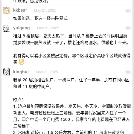
个跃层，感觉很好。
kkbear
May 21, 2025
97
如果能选，我选一楼带院复式
yulgang
May 21, 2025
98
租过 8 楼顶层，夏天太热了，当时从 7 楼走上去的时候明显感
觉脑袋顶一股热浪就下来了，楼老还容易漏水，供暖也上不来。
我觉得可以看小区各楼层定价，哪个区域定价高哪个区域就值得
买
kinghui
May 21, 2025
99
我是 20 层顶楼西边户，一梯两户，住了一年半，之前在同小区
租过 11 层的中间户。
缺点：
1. 边户叠加顶层保温效果差，夏天热、冬天冷，空调制冷取暖能
耗更大，电费轻轻松松上三阶梯，去年暑假家里来人住了一个
月，四台空调一个月电费 1500 ，我家今年的电费现在已经进入
二阶梯了；
2. 水压相对较小，1.5 公斤左右，之前租的 11 层水压就大很