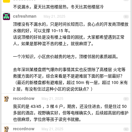
不说漏水，夏天比其他楼层热，冬天比其他楼层冷
csfreshman
May 21, 2025
90
顶楼没有不漏水的，只是时间长短而已，良心点的开发商顶楼放
水做的好，可以支撑 10~15 年。
话说顶楼的好处是没有楼上噪音的困扰，大家都希望遇到正常
人，如果是那种混不吝的楼上，就很麻烦了。
一个冷知识，小区房价越贵的地方，顶楼邻居的素质越高。
去年深圳某楼盘燃气爆炸的事情其实也反馈除了高楼层 火宅等
救援方面的不足，综合来看是不是避难层下面的那一层最好？
（最近的新楼盘都有避难层，超过 50m 有一层，超过 100 米有
2 层，有没有住过这种小区的说说优缺点？）
recordnow
May 21, 2025
91
我买的是 43/45 ，3 梯 6 户，期房，还没住进去，但是住过 50
多层的酒店，视野确实好，但等电梯确实久，后续超高层的维护
也很麻烦，学位房等孩子读完书就撤。
recordnow
May 21, 2025
92