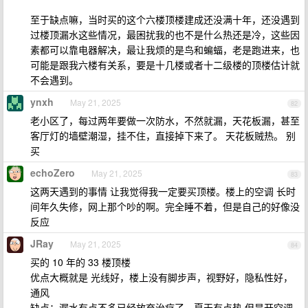
至于缺点嘛，当时买的这个六楼顶楼建成还没满十年，还没遇到
过楼顶漏水这些情况，最困扰我的也不是什么热还是冷，这些因
素都可以靠电器解决，最让我烦的是鸟和蝙蝠，老是跑进来，也
可能是跟我六楼有关系，要是十几楼或者十二级楼的顶楼估计就
不会遇到。
ynxh
May 21, 2025
82
老小区了，每过两年要做一次防水，不然就漏，天花板漏，甚至
客厅灯的墙壁潮湿，挂不住，直接掉下来了。 天花板贼热。 别
买
echoZero
May 21, 2025
83
这两天遇到的事情 让我觉得我一定要买顶楼。楼上的空调 长时
间年久失修，网上那个吵的啊。完全睡不着，但是自己的好像没
反应
JRay
May 21, 2025
84
买的 10 年的 33 楼顶楼
优点大概就是 光线好，楼上没有脚步声，视野好，隐私性好，
通风
缺点：漏水有点不多已经放弃治疗了、夏天有点热 但是开空调