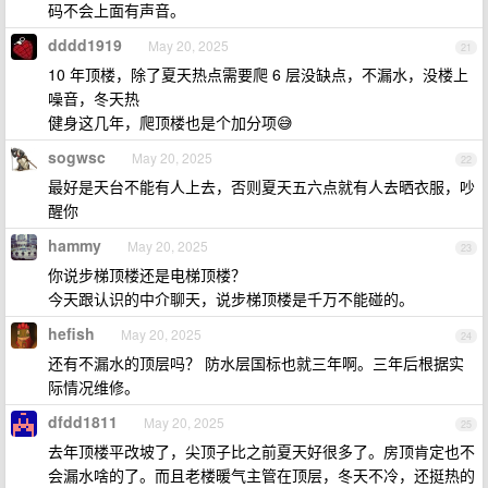
码不会上面有声音。
dddd1919
May 20, 2025
21
10 年顶楼，除了夏天热点需要爬 6 层没缺点，不漏水，没楼上
噪音，冬天热
健身这几年，爬顶楼也是个加分项😅
sogwsc
May 20, 2025
22
最好是天台不能有人上去，否则夏天五六点就有人去晒衣服，吵
醒你
hammy
May 20, 2025
23
你说步梯顶楼还是电梯顶楼？
今天跟认识的中介聊天，说步梯顶楼是千万不能碰的。
hefish
May 20, 2025
24
还有不漏水的顶层吗？ 防水层国标也就三年啊。三年后根据实
际情况维修。
dfdd1811
May 20, 2025
25
去年顶楼平改坡了，尖顶子比之前夏天好很多了。房顶肯定也不
会漏水啥的了。而且老楼暖气主管在顶层，冬天不冷，还挺热的