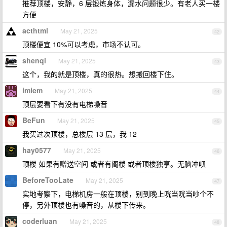
推荐顶楼，安静，6 层锻炼身体，漏水问题很少。有老人买一楼
方便
acthtml
May 21, 2025
42
顶楼便宜 10%可以考虑，市场不认可。
shenqi
May 21, 2025
43
这个，我的就是顶楼，真的很热。想搬回楼下住。
imiem
May 21, 2025
44
顶层要看下有没有电梯噪音
BeFun
May 21, 2025
45
我买过次顶楼，总楼层 13 层，我 12
hay0577
May 21, 2025
46
顶楼 如果有赠送空间 或者有阁楼 或者顶楼独享。无脑冲呗
BeforeTooLate
May 21, 2025
47
实地考察下，电梯机房一般在顶楼，别到晚上咣当咣当吵个不
停，另外顶楼也有噪音的，从楼下传来。
coderluan
May 21, 2025
48