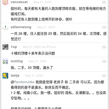
canvascat
May 21, 2025
73
挺吵的，每天都有大量的人跑到楼顶晾衣服，就在等电梯的地方
嬉戏打闹。
有时还有人跑到楼上烧烤开趴体😅，很吵
edisonwong
May 21, 2025
74
一共 26 楼，住人能住到 25 楼，然后我买的 24 楼，次顶楼，感
觉还行
1up
May 21, 2025 via iPhone
75
十楼的顶楼十来年表示没问题
nutting
May 21, 2025
76
我，二手，33 顶楼，漏水了
iamjs
May 21, 2025
77
@
RandomJoke
我倒是觉得 老房子 和 二手房 可以买。因为都
看得到的是不是漏水。新房反而不确定。
1 2 楼。纯看小区。我一楼，挺好的 隐私，反潮都没。。也没高
空坠物。。。
但是无论如何，2 楼得装个止逆阀