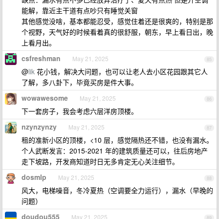
能解，靠近主干道有点吵只有睡觉关窗
其他感觉没啥，基本都能忍受，感觉住着还是很爽的，特别是那
个视野，天气好的时候看着真的很舒服，朝东，早上看日出，晚
上看月出。
csfreshman
May 21, 2025
85
@
lik
花小钱，解决大问题，也可以让老人去小区花园跟其它人
了解，多八卦下，毕竟买房是件大事。
wowawesome
May 21, 2025
86
下一套房子，我会考虑六层洋房顶楼。
nzynzynzy
May 21, 2025
87
租的准新小区的顶楼，<10 层，感觉隔热还不错，也没有漏水。
个人武断发言：2015-2021 年的建筑质量还可以，往后房地产
走下坡路，开发商知道时日无多肯定无心关注细节。
dosmlp
May 21, 2025
88
风大，电梯噪音，冬冷夏热（空调要全力运行），漏水（早晚的
问题）
doudou555
May 21, 2025
89