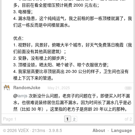
多，目前在看全屋增压预计耗费 2000 元左右；
3. 电梯慢；
4. 漏水隐患，这个纯纯运气，我之前租的那一栋顶楼就漏了，我
们这一栋反而是中间楼层漏水。
优点：
1. 视野好，风景好，俯瞰大半个城市，好天气免费落日晚霞（我
们前面没有其他高层建筑）；
2. 安静，没有楼上的脚步声；
3. 顶楼没锁，晒太阳、嗮个被子、晾个衣服很方便；
4. 我家层高要比非顶层高出 20-30 公分的样子，卫生间也没有
楼上下沉下来的管道。
RandomJoke
May 21, 2025
100
@
iamjs
次新没什么问题，老房子的问题在于，即便买入时不漏
水，也很难说装修居住后漏不漏水，因为时间长了漏水几乎是必
然（比如 30 年），这里指的老方子是房龄 20 年以上的那种。
Page 1
1
of 2
2
© 2026 V2EX · 213ms · 3.9.8.5
About
·
Language