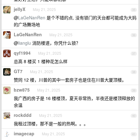
jellyX
May 21, 2025
35
@
LaGeNanRen
是个不错的点, 没有锁门的天台都可能成为大妈
的广场舞场地
LaGeNanRen
May 21, 2025
36
@
lianglu
消防楼道，你凭什么锁？
qyf1994
May 21, 2025
37
总高 8 楼买 1 楼种花怎么样
GT7
May 21, 2025
38
赞同 12 楼，川普的其中一套房子也是住在川普大厦顶楼。
bzw875
May 21, 2025
39
我广西的房子是 16 楼楼顶，夏天非常热，半夜还是楼顶释放的
余温
rockddd
May 21, 2025
40
我租过顶楼，那不是一般的热啊。。。
imagecap
May 21, 2025
41