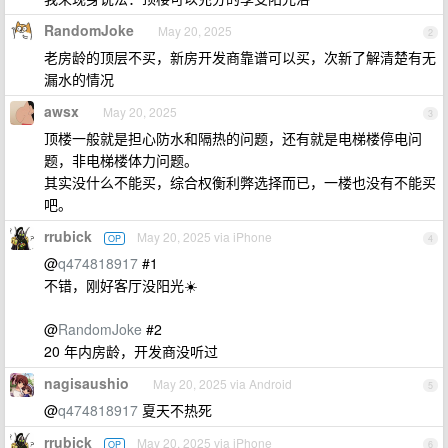
RandomJoke
May 20, 2025
2
老房龄的顶层不买，新房开发商靠谱可以买，次新了解清楚有无
漏水的情况
awsx
May 20, 2025
3
顶楼一般就是担心防水和隔热的问题，还有就是电梯楼停电问
题，非电梯楼体力问题。
其实没什么不能买，综合权衡利弊选择而已，一楼也没有不能买
吧。
rrubick
May 20, 2025 via iPhone
OP
4
@
q474818917
#1
不错，刚好客厅没阳光☀️
@
RandomJoke
#2
20 年内房龄，开发商没听过
nagisaushio
May 20, 2025 via Android
5
@
q474818917
夏天不热死
rrubick
May 20, 2025 via iPhone
OP
6