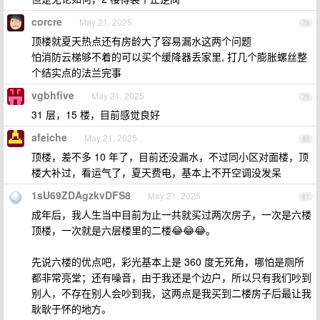
corcre
May 21, 2025
78
顶楼就夏天热点还有房龄大了容易漏水这两个问题
怕消防云梯够不着的可以买个缓降器丢家里, 打几个膨胀螺丝整
个结实点的法兰完事
vgbhfive
May 21, 2025
79
31 层，15 楼，目前感觉良好
afeiche
May 21, 2025
80
顶楼，差不多 10 年了，目前还没漏水，不过同小区对面楼，顶
楼大补过，看运气了，夏天费电，基本上不开空调没发呆
1sU69ZDAgzkvDFS8
May 21, 2025
81
成年后，我人生当中目前为止一共就买过两次房子，一次是六楼
顶楼，一次就是六层楼里的二楼😂😂😂。
先说六楼的优点吧，彩光基本上是 360 度无死角，哪怕是厕所
都非常亮堂；还有噪音，由于我还是个边户，所以只有我们吵到
别人，不存在别人会吵到我，这两点是我买到二楼房子后最让我
耿耿于怀的地方。