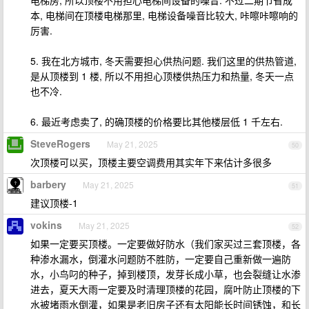
电梯房, 所以顶楼不用担心电梯间设备的噪音. 不过二期节省成
本, 电梯间在顶楼电梯那里, 电梯设备噪音比较大, 咔嚓咔嚓响的
厉害.
5. 我在北方城市, 冬天需要担心供热问题. 我们这里的供热管道,
是从顶楼到 1 楼, 所以不用担心顶楼供热压力和热量, 冬天一点
也不冷.
6. 最近考虑卖了, 的确顶楼的价格要比其他楼层低 1 千左右.
SteveRogers
May 21, 2025
50
次顶楼可以买，顶楼主要空调费用其实年下来估计多很多
barbery
May 21, 2025
51
建议顶楼-1
vokins
May 21, 2025
52
如果一定要买顶楼。一定要做好防水（我们家买过三套顶楼，各
种渗水漏水，倒灌水问题防不胜防，一定要自己重新做一遍防
水，小鸟叼的种子，掉到楼顶，发芽长成小草，也会裂缝让水渗
进去，夏天大雨一定要及时清理顶楼的花园，腐叶防止顶楼的下
水被堵雨水倒灌，如果是老旧房子还有太阳能长时间锈蚀，和长