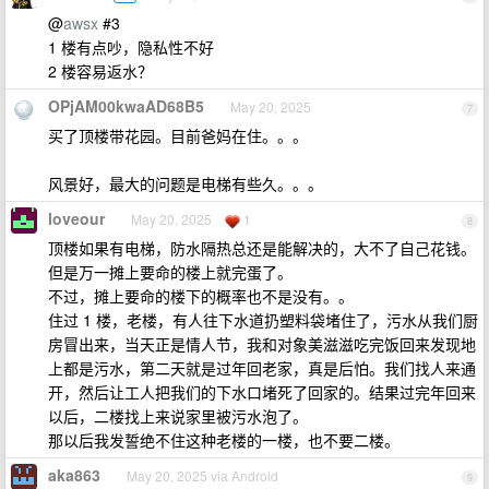
@
awsx
#3
1 楼有点吵，隐私性不好
2 楼容易返水？
OPjAM00kwaAD68B5
May 20, 2025
7
买了顶楼带花园。目前爸妈在住。。。
风景好，最大的问题是电梯有些久。。。
loveour
May 20, 2025
1
8
顶楼如果有电梯，防水隔热总还是能解决的，大不了自己花钱。
但是万一摊上要命的楼上就完蛋了。
不过，摊上要命的楼下的概率也不是没有。。
住过 1 楼，老楼，有人往下水道扔塑料袋堵住了，污水从我们厨
房冒出来，当天正是情人节，我和对象美滋滋吃完饭回来发现地
上都是污水，第二天就是过年回老家，真是后怕。我们找人来通
开，然后让工人把我们的下水口堵死了回家的。结果过完年回来
以后，二楼找上来说家里被污水泡了。
那以后我发誓绝不住这种老楼的一楼，也不要二楼。
aka863
May 20, 2025 via Android
9