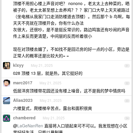
顶楼不用担心楼上声音对吧？ nonono ，老太太上去种菜的，晒
被子的，老太太甚至想上去养鸡？？？家门口大早上天天被路过
（坐电梯从我家门口走消防楼道去顶楼）。然后那个 b 鸟啊，每
天天不亮就在顶楼开会，你有什么办法
灰很大，还很吵，是不是挺反常识的，路边鸣笛还有吵闹的声音
传上来反而更清楚，中间层的反而听着很小
现在对顶楼去媚了，不如找不是回迁房的好一点的小区，旁边是
正常人的概率还是比较大的= =
klxyy
May 21, 2025
31
028 顶楼 13 层，就是热，其它挺好的
marc2017
May 21, 2025
32
低层洋房顶楼带花园还没有楼上噪音，这不是我的梦中情房吗
Alias2023
May 21, 2025
33
六楼复式，爬楼梯辛苦点，露台和面积很爽
chambered
May 21, 2025
34
@
LaGeNanRen
直接将入口锁起来可不可以。我发现想在小区
里好好生活，只能以暴制暴