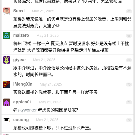
顶楼漏水，我家以前就是，后来过了 10 来年，怎么修都漏
Suaxi
May 21, 2025
67
顶楼对我来说唯一的优点就是没有楼上邻居的噪音，上周刚和邻
居魔法对轰完，太痛了🐶
maizero
May 21, 2025
68
杭州 顶楼 一梯一户 夏天热点 暂时没漏水 好处是没有楼上干扰
坏处是 大妈晾晒都要开你梯控 然后走消防梯去楼顶
giyear
May 21, 2025
69
跟中介聊过，中介原话是公司经手这么多房源，顶楼就没有不漏
水的，时间长短而已。
IMengXin
May 21, 2025
70
顶楼送阁楼的我就买，和下面几层一样就不买
apples01
May 21, 2025
71
@
skyworker
考虑卖的原因是啥呢？
cocong
May 21, 2025
72
顶楼也可能被楼下吵，只不过没那么严重。