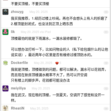
不要买顶楼，不要买顶楼
zhouyg
May 20, 2025
10
我买我推荐，1.经历过楼上吵闹。再也不会想头上有人的折磨了
2.楼顶是封闭式，也没法到正顶上晒东西
lik
May 20, 2025 via iPad
11
顶楼最怕的就是下雨漏水，一漏水装修都毁了。
可以想办法打听一下，比如问物业的人（私下给包烟什么的让他
说实话），最近两年小区里是否有维修过楼顶防水的。
Dockerfile
May 20, 2025
5
12
我就是顶楼，顶楼碰到的问题，都可以解决，漏水可以花钱弄，
而且现在新房顶楼漏水概率不大了，热可以开空调
只有楼上的脚步声，花钱都可能没办法
meiyiliya
May 20, 2025
13
我在武汉，现在租的顶楼，一到夏天，空调开了感觉和没开一
样。
RheatiN
May 20, 2025
14