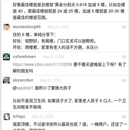
好像最佳楼层是总楼层*黄金分割点 0.618 加减 5 楼，比如总楼
层 40 ，那最佳楼层就是 24 或 25 楼，加减 5 楼就是 20-30 楼
是最佳的楼层范围。
wuxiaolong89
May 21, 2025
93
住的 6 楼，单纯分享下：
好处：视野好，有阁楼，门口玄关可以放鞋柜。
坏处：爬楼累，家里有老人的话不方便。水压小
csfreshman
May 21, 2025
94
https://www.v2ex.com/t/1133298
要不要买避难层上下呀？有了
解的朋友吗
skyworker
May 21, 2025
95
@
apples01
面积小了要换大房子
比如不是双卫生间. 如果孩子大了, 家里老人孩子 6 口人, 一个卫
生间根本不够用.
ichigo
May 21, 2025
96
我家顶楼，不过是洋房所以最高也就 7 层，一梯两户，还送了一