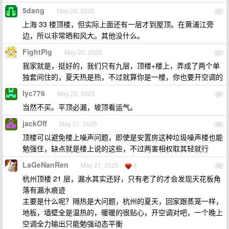
5dang
May 20, 2025
26
上海 33 楼顶楼，但实际上面还有一层才到屋顶。在黄浦江旁
边，所以非常晒和风大。其他没什么。
FightPig
May 20, 2025
27
我家就是，挺好的，我们只有九层，顶楼+楼上，弄成了两个单
独套间住的，夏天热是热，不过就算你是一楼，你也要开空调的
lyc776
May 20, 2025
28
当然不买。平顶必漏，坡顶看运气。
jackOff
May 21, 2025
29
顶楼可以避免楼上噪声问题，即使是安置房这种垃圾噪声楼也能
勉强住，缺点就是楼上说的这些，不过两害相权取其轻就行
LaGeNanRen
May 21, 2025
4
30
杭州顶楼 21 层，漏水其实还好，只有老了的才会发现天花板角
落有漏水痕迹
主要是什么呢？隔热是大问题，杭州的夏天，回家跟蒸笼一样，
地板，墙壁全是温热的，暖暖的很贴心，开空调对吧，一个晚上
空调全力输出只能勉强动态平衡