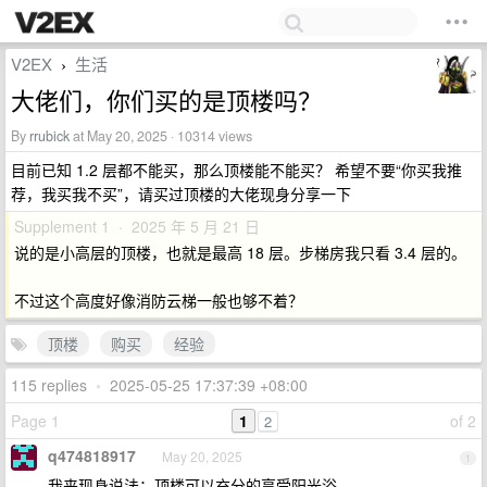
V2EX
生活
›
大佬们，你们买的是顶楼吗？
By
rrubick
at May 20, 2025 · 10314 views
目前已知 1.2 层都不能买，那么顶楼能不能买？ 希望不要“你买我推
荐，我买我不买”，请买过顶楼的大佬现身分享一下
Supplement 1 · 2025 年 5 月 21 日
说的是小高层的顶楼，也就是最高 18 层。步梯房我只看 3.4 层的。
不过这个高度好像消防云梯一般也够不着？
顶楼
购买
经验
115 replies
•
2025-05-25 17:37:39 +08:00
Page 1
1
of 2
2
q474818917
May 20, 2025
1
我来现身说法：顶楼可以充分的享受阳光浴