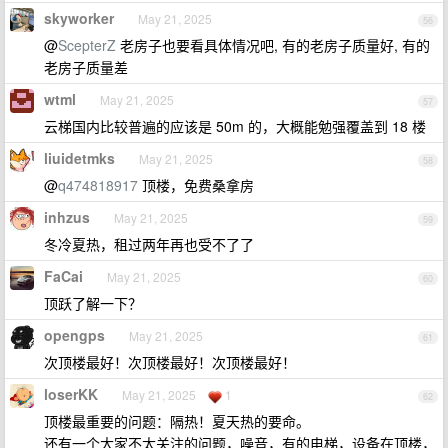
skyworker
May 21, 2025
56
@
ScepterZ
老房子也要看具体情况吧, 有的老房子质量好, 有的
老房子质量差
wtml
May 21, 2025
57
云梯国内比较普遍的应该是 50m 的，大概能勉强覆盖到 18 楼
liuidetmks
May 21, 2025
58
@
q474818917
顶楼，免费桑拿房
inhzus
May 21, 2025
59
冬冷夏热，租过两年再也受不了了
FaCai
May 21, 2025
60
顶跃了解一下？
opengps
May 21, 2025
61
次顶楼最好！次顶楼最好！次顶楼最好！
loserKK
May 21, 2025
1
62
顶楼最重要的问题：隔热！夏天热的要命。
还有一个大家不太关注的问题，噪音，有的电梯，设备在顶楼，