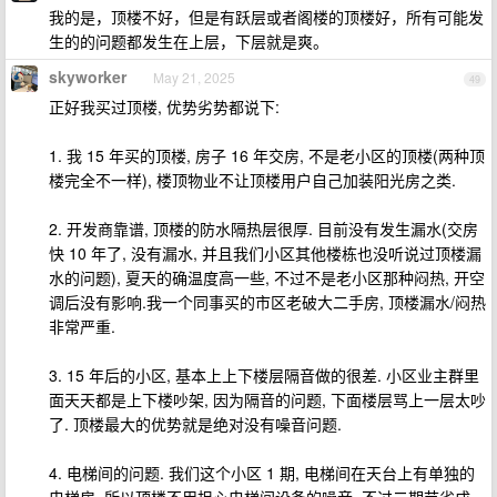
我的是，顶楼不好，但是有跃层或者阁楼的顶楼好，所有可能发
生的的问题都发生在上层，下层就是爽。
skyworker
May 21, 2025
49
正好我买过顶楼, 优势劣势都说下:
1. 我 15 年买的顶楼, 房子 16 年交房, 不是老小区的顶楼(两种顶
楼完全不一样), 楼顶物业不让顶楼用户自己加装阳光房之类.
2. 开发商靠谱, 顶楼的防水隔热层很厚. 目前没有发生漏水(交房
快 10 年了, 没有漏水, 并且我们小区其他楼栋也没听说过顶楼漏
水的问题), 夏天的确温度高一些, 不过不是老小区那种闷热, 开空
调后没有影响.我一个同事买的市区老破大二手房, 顶楼漏水/闷热
非常严重.
3. 15 年后的小区, 基本上上下楼层隔音做的很差. 小区业主群里
面天天都是上下楼吵架, 因为隔音的问题, 下面楼层骂上一层太吵
了. 顶楼最大的优势就是绝对没有噪音问题.
4. 电梯间的问题. 我们这个小区 1 期, 电梯间在天台上有单独的