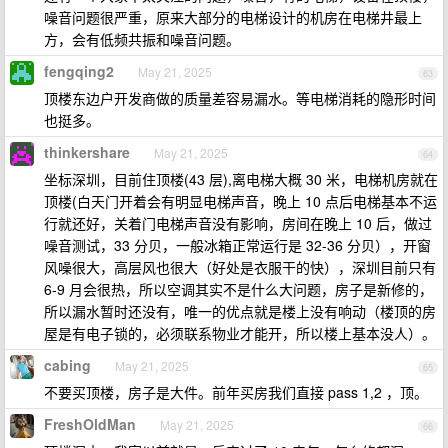
噪音问题很严重，原来大部分的电梯设计的机房在电梯井最上
方，会有低频共振和噪音问题。
fengqing2
May 21, 2025
63
顶楼东边户开发商做的质量差容易漏水。等电梯消耗的隐形时间
也挺多。
thinkershare
May 21, 2025
64
坐标深圳，目前住顶楼(43 层),离电梯大概 30 米，电梯机房就在
顶楼(白天门开着会有明显电梯声音，晚上 10 点后电梯基本不运
行就还好，关着门电梯声音没有影响，房间在晚上 10 后，做过
噪音测试，33 分贝，一般冰箱正常运行是 32-36 分贝），开窗
风噪很大，高层风也很大（好处是衣服干的快），深圳目前只有
6-9 月会很热，所以空调其实不是什么大问题，房子是新修的，
所以漏水暂时还没有，唯一的优点就是楼上没有响动（楼顶的房
屋是有电子锁的，必须联系物业才能开，所以楼上基本没人）。
cabing
May 21, 2025
65
不要买顶楼，房子是大件。前年买房我们直接 pass 1,2 ，顶。
FreshOldMan
May 21, 2025
66