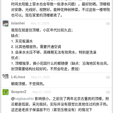
时间太阳能上冒水也会导致一些渗水问题）。最好防晒。顶楼相
对安静，光线好，视野好。能种花种树种菜，不过这些一楼带院
也可以。现在家里的顶楼都卖了。
ixiaohei
May 21, 2025
53
我现在就是住顶楼，小区年代比较久远；
缺点：
1. 天花板漏水
2. 比其他楼层热，需要开通空调
3. 自来水水压不够，高峰期无法有效用水，特别是洗澡
优点：
1. 顶楼独享，搞小花园什么的都随便（缺点：沿海地区有台风，
封顶需要结构比较好的，不然会吹走，费钱）
L4Linux
May 21, 2025
54
朝南顶楼，不觉得热。
ScepterZ
May 21, 2025
55
@
nagisaushio
影响很小，之前住了两年北京古董房的顶楼，附
近都是低层，采光极好。实际并没有感觉比其他住过的房子热。
这还是老房子保温层不行（甚至压根没有）的情况下