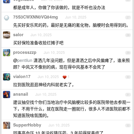
都是成年人，你做了你该做的，就是不听也没办法
75S3CWXNN0VQ84mg
Jun 10, 2025
27
先买好安乐死的药，最好是无痛的氰化物，脑梗时会用得到的。
salor
Jun 10, 2025
28
买好保险准备收拾烂摊子吧
processzzp
Jun 10, 2025
29
@
pentilun
潇洒几年没问题，但是潇洒之后中风偏瘫了，谁来照
顾？中风又不像别的病，现在得中风基本不会死了
vialon17
Jun 10, 2025
1
30
拉到医院逛逛神经内科就老实了，
ansnail
Jun 10, 2025
31
建议抽空找个你们当地治疗中风脑梗比较多的医院带他去参观一
下，不用干什么，就在医院走一圈就行，很多人不进医院前都不
知道医院啥氛围的。
SupperHobby
Jun 10, 2025
32
同事高血压 10 年没吃降压药，3 年前得尿毒症了