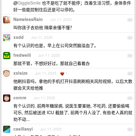
@
GiggleSmile
也不是吃了就不能停；改善生活习惯，身体条件
好一些能控制住后还是可以停的。
NamelessRain
Jun 11, 2025
62
叫你孩子去劝他 隔辈亲懂不懂？
xxdd
Jun 11, 2025
63
有个认识的也是，早上在公司突然脑溢血了。
fredweili
Jun 11, 2025
64
那就不管，不想好好过，那就自己看着办
xxlsize
Jun 11, 2025
1
65
他刷抖音吗，拿他的手机打开抖音刷刷相关风险视频，以后大数
据会天天给他推
corcre
Jun 11, 2025
66
有个认识的, 前两年糖尿病, 说医生要害她, 不吃药, 还要偷偷喝
可乐, 然后被送进 ICU 截肢了, 前两个月人没了, 有些老人真的就
劝不动...
casillasyi
Jun 11, 2025
67