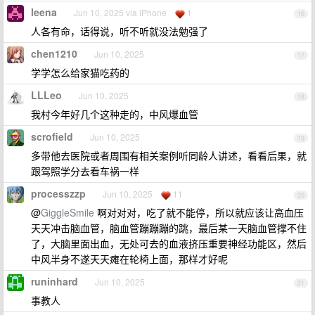
leena
Jun 10, 2025 via iPhone
1
16
人各有命，话得说，听不听就没法勉强了
chen1210
Jun 10, 2025
17
学学怎么给家猫吃药的
LLLeo
Jun 10, 2025
18
我村今年好几个这种走的，中风爆血管
scrofield
Jun 10, 2025
19
多带他去医院或者周围有相关案例听同龄人讲述，看看后果，就
跟驾照学分去看车祸一样
processzzp
Jun 10, 2025
11
20
@
GiggleSmile
啊对对对，吃了就不能停，所以就应该让高血压
天天冲击脑血管，脑血管蹦蹦蹦的跳，最后某一天脑血管撑不住
了，大脑里面出血，无处可去的血液挤压重要神经功能区，然后
中风半身不遂天天瘫在轮椅上面，那样才好呢
runinhard
Jun 10, 2025
21
事教人