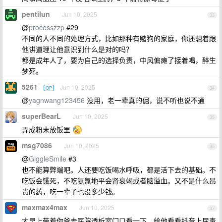
pentilun
Jun 10, 2025
33
@
processzzp
#29
不同的人不同的处理方式，比如那种有赌狗的家庭，你还想着跟
他讲道理让他意识到什么是对的吗？
都是成年人了，要为自己的选择负责，中风偏瘫了接着喝，醉生
梦死。
5261
Jun 10, 2025
OP
34
@
yagnwang123456
没用，老一辈真的倔，说不听也说不通
superBearL
Jun 10, 2025
35
弄成粉末放饭里
msg7086
Jun 10, 2025
36
@
GiggleSmile
#3
也不能算弊端吧。人还要吃饭喝水呼吸，都是活下去的基础。不
吃饭会饿死，不吃氨氯地平会肾衰竭或者脑溢血。又不是什么昂
贵的药，吃一辈子也没多少钱。
maxmax4max
Jun 10, 2025
37
大早上带着你爸去医院透析室门口看一下，给他看看抖音上尿毒