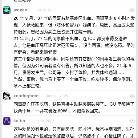
woyao
Jun 10, 2025
48
20 年 9 月，87 年的同事右脑基底区出血。间隔至少 8 小时才发
现，人抢救回来，但（肢体和智力）残疾了。原因：高血压未坚
持服药。曾经因为高血压昏迷并住院一周。
21 年 5 月，77 年的同事脑干出血，连 ICU 都没来得及送进
去。他是血压高压比正常范围高 5 ，没当回事。就没吃药。平时
有健身，看起来很健康。
这二个都是身边的同事，同期还有其它部门的同事发生类似的事
情。但因为公司瞒着没有公告，所以知道的人也不多。21 年 5
月，事情发生后，公司马上安排了体检，并发体检通知……
当然，事后，我也马上买了一个血压仪。吃灰较多，偶尔测测。
基本上都正常。
xcodeghost
Jun 10, 2025
49
同事高血压不吃药，结果直接主动脉夹层破裂了。ICU 里都待了
快两个月，一共花费近 80W ，才把命救回来。
kaltin
Jun 10, 2025
50
这种劝是没有用的，只有躺医院一回才行；我爸抽烟喝酒，生孙
女的时候跟他说戒烟他答应以后，仍然戒不了，心梗住院了，才