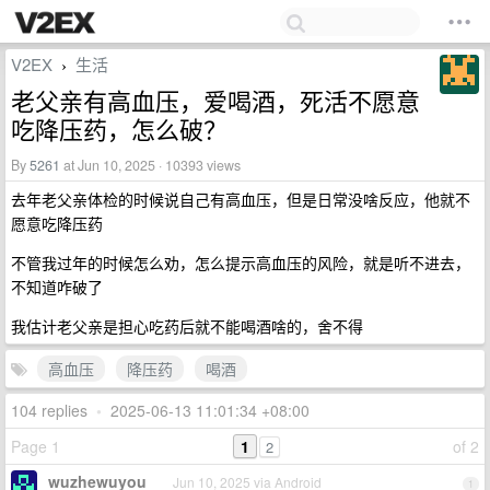
V2EX
生活
›
老父亲有高血压，爱喝酒，死活不愿意
吃降压药，怎么破？
By
5261
at Jun 10, 2025 · 10393 views
去年老父亲体检的时候说自己有高血压，但是日常没啥反应，他就不
愿意吃降压药
不管我过年的时候怎么劝，怎么提示高血压的风险，就是听不进去，
不知道咋破了
我估计老父亲是担心吃药后就不能喝酒啥的，舍不得
高血压
降压药
喝酒
104 replies
•
2025-06-13 11:01:34 +08:00
Page 1
1
of 2
2
wuzhewuyou
Jun 10, 2025 via Android
1