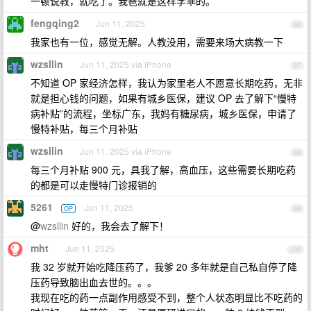
一顿说教，就吃了。我爸就是这样学乖的。
fengqing2
Jun 11, 2025
96
我家也有一位，感觉无解。人教没用，需要来场大病教一下
wzsllin
Jun 11, 2025 via iPhone
97
不知道 OP 家经济怎样，我认为家里老人不愿意长期吃药，无非
就是担心钱的问题，如果有城乡医保，建议 OP 去了解下“慢特
病补贴”的流程，坐标广东，我妈有糖尿病，城乡医保，申请了
慢特补贴，每三个月补贴
wzsllin
Jun 11, 2025 via iPhone
98
每三个月补贴 900 元，具我了解，高血压，这些需要长期吃药
的都是可以走慢特门诊报销的
5261
Jun 11, 2025
OP
99
@
wzsllin
好的，我会去了解下！
mht
Jun 11, 2025
100
我 32 岁就开始吃降压药了，我爹 20 多年就是自己私自停了降
压药导致脑出血去世的。。。
我现在吃的药一点副作用感受不到，整个人状态明显比不吃药的