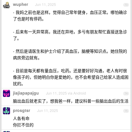
wupher
Jun 11, 2025
73
- 我妈之前也是这样。觉得自己常年健身，血压正常。哪怕确诊
了也是时有停药。
- 后来有一天异常高，我还在异地，多亏有朋友帮忙直接送急诊
了。
- 然后是请医生和护士介绍了高血压，脑梗等知识点。她住院的
病房旁边就有。
- 目前是每天都有量血压，吃药。还是要好好沟通，老人有时很
像孩子的，但她明白你是爱她的，也不会希望自己给家人造成困
扰的。
jiajiapapajgu
Jun 11, 2025 via Android
74
脑出血后就老实了，想我爸一样，建议科普一些脑出血后的生活
prosgtsr
Jun 11, 2025
75
人各有命
你拦不住的