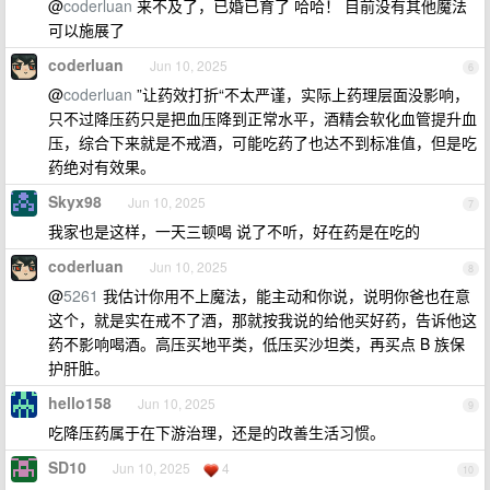
@
coderluan
来不及了，已婚已育了 哈哈！ 目前没有其他魔法
可以施展了
coderluan
Jun 10, 2025
6
@
coderluan
”让药效打折“不太严谨，实际上药理层面没影响，
只不过降压药只是把血压降到正常水平，酒精会软化血管提升血
压，综合下来就是不戒酒，可能吃药了也达不到标准值，但是吃
药绝对有效果。
Skyx98
Jun 10, 2025
7
我家也是这样，一天三顿喝 说了不听，好在药是在吃的
coderluan
Jun 10, 2025
8
@
5261
我估计你用不上魔法，能主动和你说，说明你爸也在意
这个，就是实在戒不了酒，那就按我说的给他买好药，告诉他这
药不影响喝酒。高压买地平类，低压买沙坦类，再买点 B 族保
护肝脏。
hello158
Jun 10, 2025
9
吃降压药属于在下游治理，还是的改善生活习惯。
SD10
Jun 10, 2025
4
10