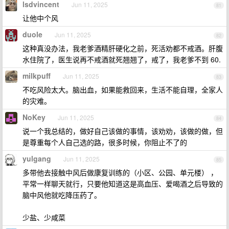
lsdvincent
Jun 11, 2025
81
让他中个风
duole
Jun 11, 2025
82
这种真没办法，我老爹酒精肝硬化之前，死活劝都不戒酒。肝腹
水住院了，医生说再不戒酒就死翘翘了，戒了，我老爹不到 60.
milkpuff
Jun 11, 2025
83
不吃风险太大。脑出血，如果能救回来，生活不能自理，全家人
的灾难。
NoKey
Jun 11, 2025
84
说一个我总结的，做好自己该做的事情，该劝劝，该做的做，但
是尊重每个人自己选的路，很多时候，你阻止不了的
yulgang
Jun 11, 2025
85
多带他去接触中风后做康复训练的（小区、公园、单元楼） ，
平常一样聊天就行，只要他知道这是高血压、爱喝酒之后导致的
脑中风他就吃降压药了。
少盐、少咸菜