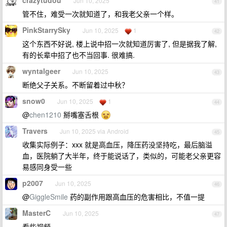
crazytudou
Jun 10, 2025
41
管不住，难受一次就知道了，和我老父亲一个样。
PinkStarrySky
Jun 10, 2025
1
42
这个东西不好说, 楼上说中招一次就知道厉害了, 但是据我了解,
有的长辈中招了也不当回事. 很难搞.
wyntalgeer
Jun 10, 2025
43
断绝父子关系。不断留着过中秋？
snow0
Jun 10, 2025
1
44
@
chen1210
掰嘴塞舌根
Travers
Jun 10, 2025 via Android
45
收集实际例子：xxx 就是高血压，降压药没坚持吃，最后脑溢
血，医院躺了大半年，终于能说话了，类似的，可能老父亲更容
易感同身受一些
p2007
Jun 10, 2025
46
@
GiggleSmile
药的副作用跟高血压的危害相比，不值一提
MasterC
Jun 10, 2025
47
看些视频