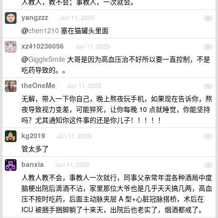
人教人，教不会；事教人，一次就会。
yangzzz
Jun 11, 2025
68
@
chen1210
塞在猫罐头里面
xz410236056
Jun 11, 2025
69
@
GiggleSmile
大哥是因为高血压治不好所以要一直控制，不是
吃药导致的。。
theOneMe
Jun 11, 2025
70
无解，带入一下你自己，晚上熬夜玩手机，如果现在告诉你，熬
夜导致视力变差，可能猝死，让你每晚 10 点就睡觉，你能坚持
吗？尤其通知你这件事的还是你儿子！！！！！
kg2019
Jun 11, 2025
71
管太多了
banxia
Jun 11, 2025
72
人教人教不会，事教人一次就行，同事父亲常年混各种酒局中度
脑梗出院后滴酒不沾，家里那位大爷也是几乎天天搞几两，高血
压不按时吃药，后面主动脉夹层 A 型+心脏冠脉搭桥，术后在
ICU 被捆手捆脚躺了十来天，出院后也老实了，烟酒都戒了。