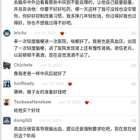
去脑卒中外边看看那些中风到不能自理的，让他自己掂量掂量，
并且告诉他：你要不好好吃药，哪一天这样了我可没钱也没空管
你，你好好控制改善习惯，我多挣几年轻松钱，你过得好我也过
得好，你也不想我过得不好吧。
leic4u
Jun 10, 2025
4
11
来一次轻度脑梗进一次医院，啥都好了。我爸也是高血压，出现
了一次轻度脑梗，进了医院发现肾上还有慢性肾病。退伍老兵，
以前顿顿不离酒，现在自觉滴酒不沾了。
Chichele
Jun 10, 2025
12
像我老爸一样中风后就好了
hotReady
Jun 10, 2025
1
13
犟种，做子女的准备好钱吧
TsubasaHanekaw
Jun 10, 2025
2
14
给他买个好坟
dongQQ
Jun 10, 2025
15
高血压很容易导致脑出血，建议还是强制要求吃吧，现在就在经
历这个阶段