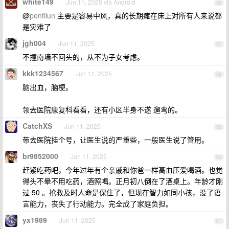
white149
Jun 11, 2025 via Android
56
@
pentilun
主要是容易中风，真的长期瘫在床上对所有人来说都
是灾难了
jgh004
Jun 11, 2025
57
不撞南墙不回头的，从不为子女考虑。
kkk1234567
Jun 11, 2025
58
脑出血，脑梗。
领去医院康复科看看，还有小区半身不遂 遛弯的。
CatchXS
Jun 11, 2025
59
带去医院挂个号，让医生说的严重些，一般医生说了管用。
br9852000
Jun 11, 2025
60
赶紧吃药吧，今年过年有个亲戚和你爸一样高血压爱喝酒。也觉
得头不晕不用吃药，酒照喝。正月初八倒在了酒桌上。年龄才刚
过 50 。抢救及时人命是保住了，但现在智力如同小孩，没了语
言能力，丧失了行动能力。完全成了家庭负担。
yx1989
Jun 11, 2025
61