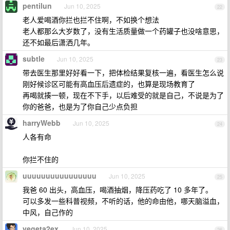
pentilun
Jun 10, 2025
22
老人爱喝酒你拦也拦不住啊，不如换个想法
老人都那么大岁数了，没有生活质量做一个药罐子也没啥意思，
还不如最后潇洒几年。
subtle
Jun 10, 2025
23
带去医生那里好好看一下，把体检结果复核一遍，看医生怎么说
刚好候诊区可能有高血压后遗症的，也算是现场教育了
再喝就揍一顿，现在不下手，以后难受的就是自己，不说是为了
你的爸爸，也是为了你自己少点负担
harryWebb
Jun 10, 2025
24
人各有命
你拦不住的
uuuuuuuuuuuuuuuu
Jun 10, 2025
25
我爸 60 出头，高血压，喝酒抽烟，降压药吃了 10 多年了。
可以多发一些科普视频，不听的话，他的命由他，哪天脑溢血，
中风，自己作的
vegeta2ex
Jun 10, 2025
26