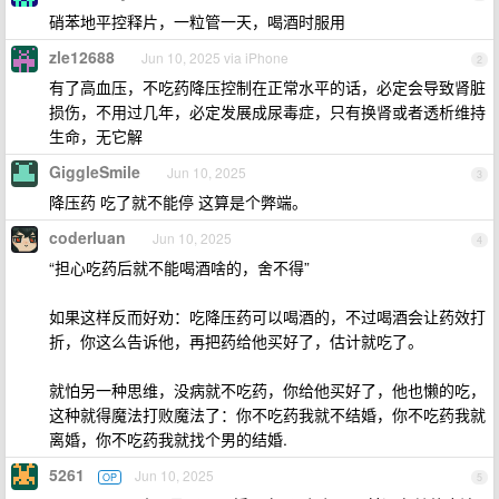
硝苯地平控释片，一粒管一天，喝酒时服用
zle12688
Jun 10, 2025 via iPhone
2
有了高血压，不吃药降压控制在正常水平的话，必定会导致肾脏
损伤，不用过几年，必定发展成尿毒症，只有换肾或者透析维持
生命，无它解
GiggleSmile
Jun 10, 2025
3
降压药 吃了就不能停 这算是个弊端。
coderluan
Jun 10, 2025
4
“担心吃药后就不能喝酒啥的，舍不得”
如果这样反而好劝：吃降压药可以喝酒的，不过喝酒会让药效打
折，你这么告诉他，再把药给他买好了，估计就吃了。
就怕另一种思维，没病就不吃药，你给他买好了，他也懒的吃，
这种就得魔法打败魔法了：你不吃药我就不结婚，你不吃药我就
离婚，你不吃药我就找个男的结婚.
5261
Jun 10, 2025
OP
5