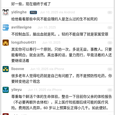
好一些，现在烟终于戒了
yidinghe
Jun 10, 2025 via Android
PRO
51
给他看看那些中风不能自理的人是怎么过的生不如死的
avrillavigne
Jun 10, 2025
52
不控制血压，脑出血就是死。。轻的不能自理了就是家属受罪
longzhou6431
Jun 10, 2025
53
其实你可以奉行一个原则，只劝一次，多说无益，事教人。只要
能看明白，就会淡然。真出事的话，量力而行，毕竟活着的人还
要继续活着
lloovve
Jun 10, 2025 via iPhone
54
很多老年人觉得吃药就是自己有问题了，而不是预防性吃药，你
要转变他这个观念
yileyu
Jun 11, 2025 via iPhone
55
尊重每个鲜活个体的生命体验，整合一下目前你父亲的体检报告
（不必要再额外去体检），买上医疗险抵御后续可能的医疗风
险。费用因人而异，60 岁以上预算反正得小几千。如此便好。