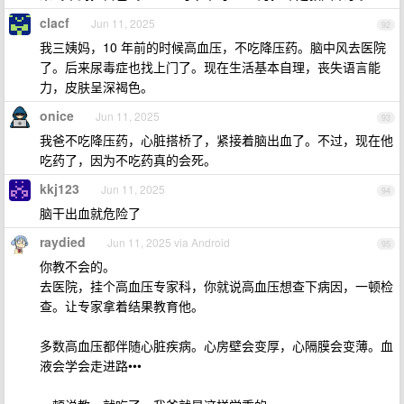
clacf
Jun 11, 2025
92
我三姨妈，10 年前的时候高血压，不吃降压药。脑中风去医院
了。后来尿毒症也找上门了。现在生活基本自理，丧失语言能
力，皮肤呈深褐色。
onice
Jun 11, 2025
93
我爸不吃降压药，心脏搭桥了，紧接着脑出血了。不过，现在他
吃药了，因为不吃药真的会死。
kkj123
Jun 11, 2025
94
脑干出血就危险了
raydied
Jun 11, 2025 via Android
95
你教不会的。
去医院，挂个高血压专家科，你就说高血压想查下病因，一顿检
查。让专家拿着结果教育他。
多数高血压都伴随心脏疾病。心房壁会变厚，心隔膜会变薄。血
液会学会走进路•••