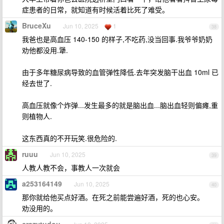
症患者的日常，就知道有时候活着比死了难受。
BruceXu
Jun 10, 2025
1
38
我爸也是高血压 140-150 的样子,不吃药,没当回事.我爷爷奶奶
劝他都没用.犟.
由于多年糖尿病导致的血管弹性降低.去年突发脑干出血 10ml 已
经去世了.
高血压就像个炸弹...发生最多的就是脑出血...脑出血轻则偏瘫,重
则植物人.
这东西真的不开玩笑.很危险的.
ruuu
Jun 10, 2025
39
人教人教不会，事教人一次就会
a253164149
Jun 10, 2025
40
那你就给他买点好酒。在死之前能尝遍好酒，死的也心安。
劝没用的。