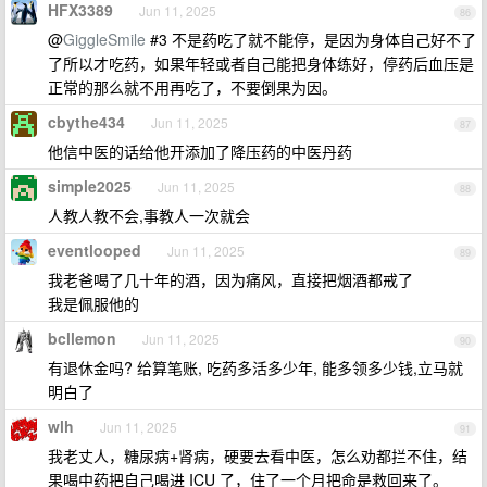
HFX3389
Jun 11, 2025
86
@
GiggleSmile
#3 不是药吃了就不能停，是因为身体自己好不了
了所以才吃药，如果年轻或者自己能把身体练好，停药后血压是
正常的那么就不用再吃了，不要倒果为因。
cbythe434
Jun 11, 2025
87
他信中医的话给他开添加了降压药的中医丹药
simple2025
Jun 11, 2025
88
人教人教不会,事教人一次就会
eventlooped
Jun 11, 2025
89
我老爸喝了几十年的酒，因为痛风，直接把烟酒都戒了
我是佩服他的
bcllemon
Jun 11, 2025
90
有退休金吗? 给算笔账, 吃药多活多少年, 能多领多少钱,立马就
明白了
wlh
Jun 11, 2025
91
我老丈人，糖尿病+肾病，硬要去看中医，怎么劝都拦不住，结
果喝中药把自己喝进 ICU 了，住了一个月把命是救回来了。