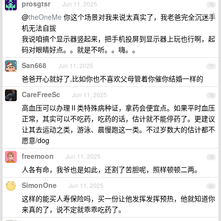
prosgtsr
Jun 11, 2025
76
@
theOneMe
你这个场景对我来说太真实了，我老爸完全沉迷手
机无法自拔
我说咱搞个显示器竖起来，把手机投屏到显示器上玩也行啊，起
码对眼睛好点。。就是不听。。嗨。。
San668
Jun 11, 2025
77
爸爸开心就好了,比如你也不喜欢父母管着你催你结婚一样的
CareFreeSc
Jun 11, 2025
78
高血压可以办理Ⅱ类特殊病种证，拿药会便宜点。如果平时血压
正常，其实可以不吃药，吃药的话，估计就不能停药了。更建议
让其去运动之类，游泳、晨慢跑这一类。不过岁数大的估计都不
愿意/dog
freemoon
Jun 11, 2025
79
人各有命，我爷也是如此，还割了苦胆呢，照样顿顿二两。
SimonOne
Jun 11, 2025
80
这样的能买人寿保险吗，买一份让他发挥发挥预热，他就知道你
来真的了，说不定就乖乖吃药了。