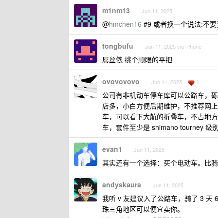
m1nm13
Jun 11, 2025
@
hmchen16
#9 或者换一个说法:不要
tongbufu
Jun 11, 2025 via iPhone
屌丝侬 挑个顺眼的平把
ovovovovo
1
Jun 11, 2025
公司有非机动车停车库可以公路车，砾石
店多，小白方便后期维护，不推荐网上
车，可以看下大航的折叠车，不占地方
车，套件至少是 shimano tourne
evan1
Jun 11, 2025
其实还有一个选择：买个电动车。比骑
andyskaura
Jun 11, 2025
我听 v 友建议入了公路车，骑了 3 天
珠三角地区可以便宜卖你。