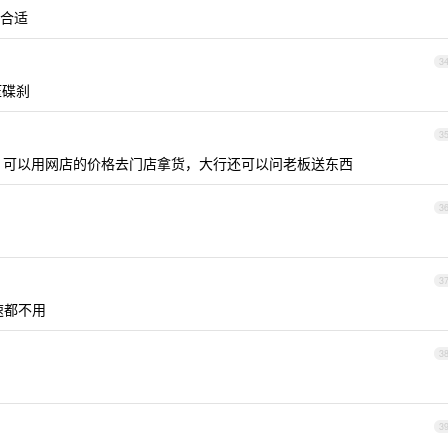
合适
3
压碟刹
3
，可以用网店的价格去门店拿货，大行还可以问老板送东西
3
3
变速都不用
3
3