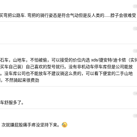
1
买弯把公路车. 弯把的骑行姿态是符合气动但是反人类的.....脖子会很难受
1
1
车，山地车，不怕被偷，可以接受的价位内选 xds/捷安特/迪卡侬（实
买车自己装）自己喜欢的型号就行。没有非机动车停车库但是公司能放
。没车库公司也不能放车不建议骑这么贵的，可以看下便宜的二手山地
y 级别，不然骑起来很费劲
1
车舒服多了。
1
 6 次就嫌屁股痛手疼没坚持下来。