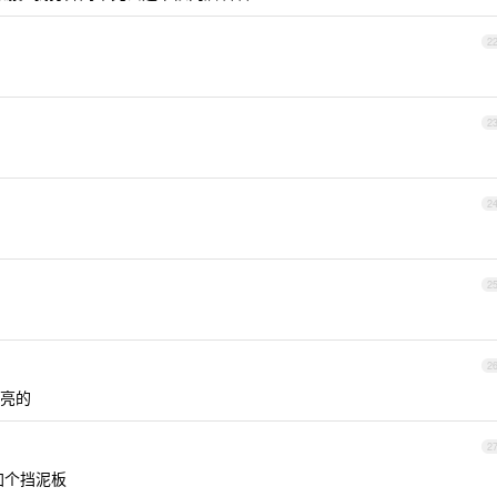
2
2
2
2
2
漂亮的
2
 加个挡泥板