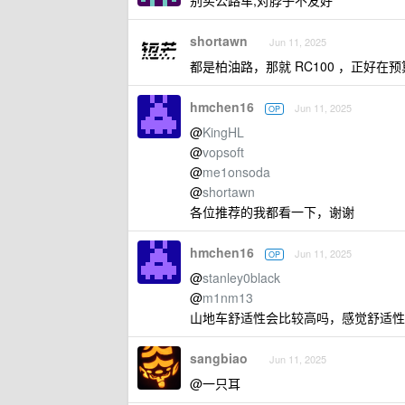
别买公路车,对脖子不友好
shortawn
Jun 11, 2025
都是柏油路，那就 RC100 ，正好在
hmchen16
Jun 11, 2025
OP
@
KingHL
@
vopsoft
@
me1onsoda
@
shortawn
各位推荐的我都看一下，谢谢
hmchen16
Jun 11, 2025
OP
@
stanley0black
@
m1nm13
山地车舒适性会比较高吗，感觉舒适性
sangbiao
Jun 11, 2025
@一只耳