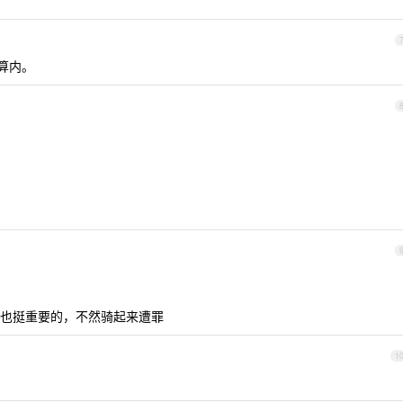
预算内。
也挺重要的，不然骑起来遭罪
1