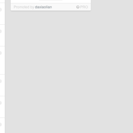
Promoted by
daxiaolian
PRO
1
2
3
4
5
6