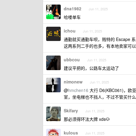
dna1982
Jun 11, 2025
哈喽单车
ichou
Jun 11, 2025
通勤就买通勤车呗，贱特的 Escape
这两系列二手的也多，有本地卖家可以
ubbcou
Jun 11, 2025
建议平把的，公路车太运动了
nimonew
Jun 11, 2025
@
hmchen16
大行 D6(KBC061)，欧
室，坐电梯也不挡人，不过不管买什么
Skifary
Jun 11, 2025
那必须得环法大牌 xds🐶
kulous
Jun 11, 2025