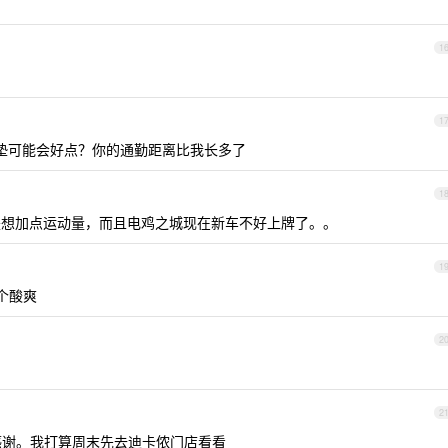
1
1
垫可能会好点？你的通勤距离比我长多了
1
想加点运动量，而且电鸡之城现在新车不好上牌了。。
1
个酸爽
2
2
谢。我打算周末先去迪卡侬门店看看