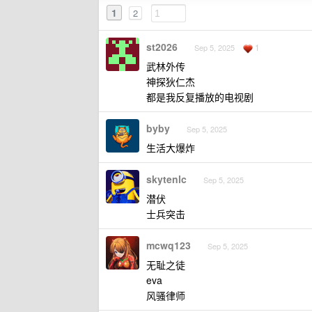
1
2
st2026
1
Sep 5, 2025
武林外传
神探狄仁杰
都是我反复播放的电视剧
byby
Sep 5, 2025
生活大爆炸
skytenlc
Sep 5, 2025
潜伏
士兵突击
mcwq123
Sep 5, 2025
无耻之徒
eva
风骚律师