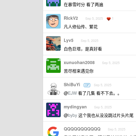
在暴雪时分 看了两遍
RIckV2
1
Sep 5, 2025
凡人修仙传、繁花
Lyv5
Sep 5, 2025
白色巨塔，是真好看
xunuohan2008
Sep 5, 2025
苦尽柑来遇见你
ShiBuYi
Sep 5, 2025
OP
@
EJW
看了几集 看不下去。。
mydingyan
Sep 5, 2025
@
byby
这个我也从没没跳过片头片尾
QQQQQQQQQQQ
Sep 5, 2025