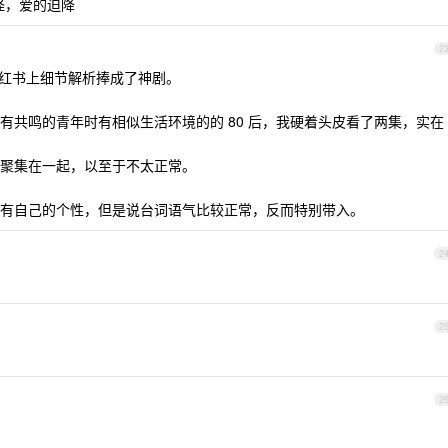
怪，爱的迫降
2
、小红书上细节解析捧成了神剧。
有共鸣的青年时有相似生活环境的的 80 后，我硬着头皮看了两集，实在
聚集在一起，以至于不太正常。
有自己的个性，但是说台词语气比较正常，反而特别带入。
2
2
2