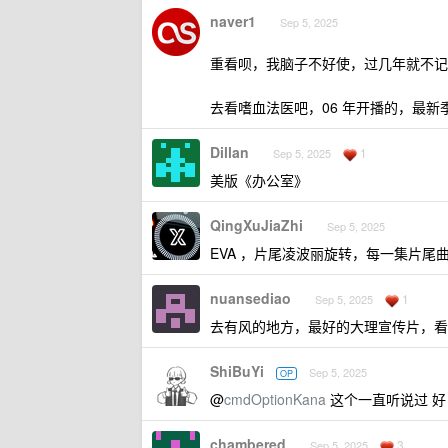
naver1
Sep 5, 2025
重看呗，我脑子不好使，过几年就不
去看嗜血法医吧，06 年开播的，最新
Dillan
1
Sep 5, 2025
美版《办公室》
QingXuJiaZhi
Sep 5, 2025
EVA ，片尾凌波丽旋转，每一集片尾曲都是不同
nuansediao
1
Sep 5, 2025
去有风的地方，最好的大理宣传片，看
ShiBuYi
Sep 5, 2025
OP
@
cmdOptionKana
这个一直听说过 好
chambered
3
Sep 5, 2025