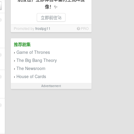
像！✨
立即前往🚀
1
Promoted by
frostpg11
PRO
推荐剧集
Game of Thrones
›
2
The Big Bang Theory
›
The Newsroom
›
House of Cards
›
3
Advertisement
4