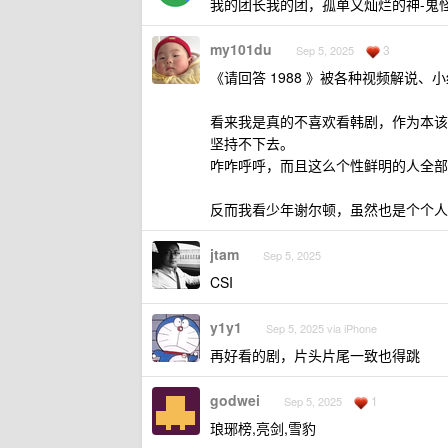
我的团长我的团，孤单又灿烂的神-鬼
my101du
3
Sep 5, 2025
《请回答 1988 》被各种视频解说
看来我是真的不喜欢看韩剧，作为本该
坚持不下去。
咋咋呼呼，而且这么个性鲜明的人全部
反而我看少年谢尔顿，虽然也是个个人
jtam
Sep 5, 2025
CSI
y1y1
Sep 5, 2025 via iPhone
再好看的剧，片头片尾一致也得跳
godwei
1
Sep 5, 2025
琅琊榜,亮剑,雪豹