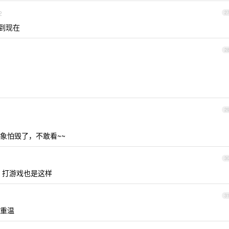
2
2
爱到现在
2
2
象怕毁了，不敢看~~
3
 打游戏也是这样
3
重温