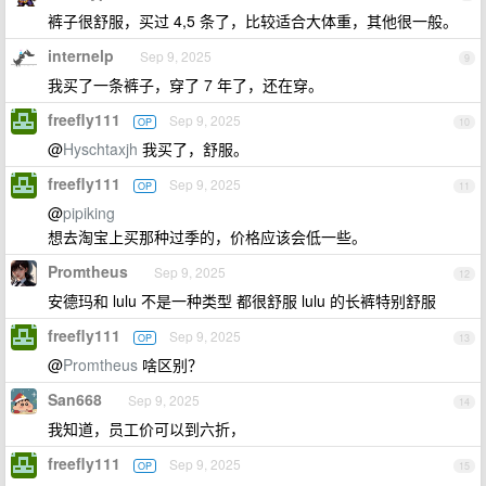
裤子很舒服，买过 4,5 条了，比较适合大体重，其他很一般。
internelp
Sep 9, 2025
9
我买了一条裤子，穿了 7 年了，还在穿。
freefly111
Sep 9, 2025
OP
10
@
Hyschtaxjh
我买了，舒服。
freefly111
Sep 9, 2025
OP
11
@
pipiking
想去淘宝上买那种过季的，价格应该会低一些。
Promtheus
Sep 9, 2025
12
安德玛和 lulu 不是一种类型 都很舒服 lulu 的长裤特别舒服
freefly111
Sep 9, 2025
OP
13
@
Promtheus
啥区别？
San668
Sep 9, 2025
14
我知道，员工价可以到六折，
freefly111
Sep 9, 2025
OP
15