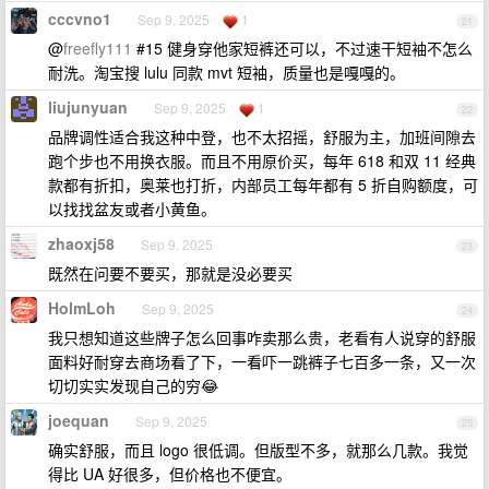
cccvno1
Sep 9, 2025
1
21
@
freefly111
#15 健身穿他家短裤还可以，不过速干短袖不怎么
耐洗。淘宝搜 lulu 同款 mvt 短袖，质量也是嘎嘎的。
liujunyuan
Sep 9, 2025
1
22
品牌调性适合我这种中登，也不太招摇，舒服为主，加班间隙去
跑个步也不用换衣服。而且不用原价买，每年 618 和双 11 经典
款都有折扣，奥莱也打折，内部员工每年都有 5 折自购额度，可
以找找盆友或者小黄鱼。
zhaoxj58
Sep 9, 2025
23
既然在问要不要买，那就是没必要买
HolmLoh
Sep 9, 2025
24
我只想知道这些牌子怎么回事咋卖那么贵，老看有人说穿的舒服
面料好耐穿去商场看了下，一看吓一跳裤子七百多一条，又一次
切切实实发现自己的穷😂
joequan
Sep 9, 2025
25
确实舒服，而且 logo 很低调。但版型不多，就那么几款。我觉
得比 UA 好很多，但价格也不便宜。