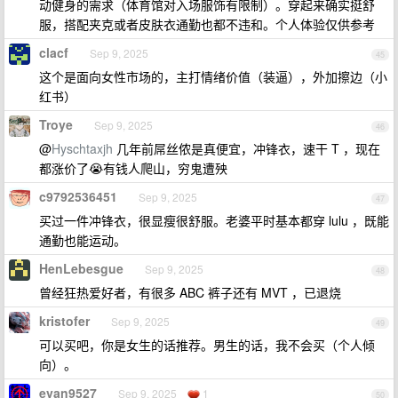
动健身的需求（体育馆对入场服饰有限制）。穿起来确实挺舒
服，搭配夹克或者皮肤衣通勤也都不违和。个人体验仅供参考
clacf
Sep 9, 2025
45
这个是面向女性市场的，主打情绪价值（装逼），外加擦边（小
红书）
Troye
Sep 9, 2025
46
@
Hyschtaxjh
几年前屌丝侬是真便宜，冲锋衣，速干 T ，现在
都涨价了😭有钱人爬山，穷鬼遭殃
c9792536451
Sep 9, 2025
47
买过一件冲锋衣，很显瘦很舒服。老婆平时基本都穿 lulu ，既能
通勤也能运动。
HenLebesgue
Sep 9, 2025
48
曾经狂热爱好者，有很多 ABC 裤子还有 MVT ，已退烧
kristofer
Sep 9, 2025
49
可以买吧，你是女生的话推荐。男生的话，我不会买（个人倾
向）。
evan9527
Sep 9, 2025
1
50