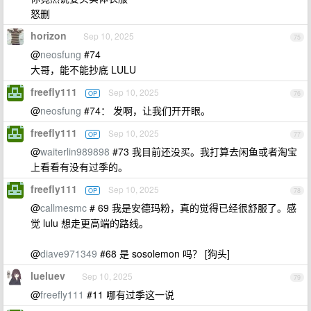
怒删
horizon
Sep 10, 2025
75
@
neosfung
#74
大哥，能不能抄底 LULU
freefly111
Sep 10, 2025
OP
76
@
neosfung
#74： 发啊，让我们开开眼。
freefly111
Sep 10, 2025
OP
77
@
waiterlin989898
#73 我目前还没买。我打算去闲鱼或者淘宝
上看看有没有过季的。
freefly111
Sep 10, 2025
OP
78
@
callmesmc
# 69 我是安德玛粉，真的觉得已经很舒服了。感
觉 lulu 想走更高端的路线。
@
diave971349
#68 是 sosolemon 吗？ [狗头]
lueluev
Sep 10, 2025
79
@
freefly111
#11 哪有过季这一说