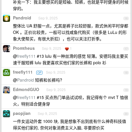
补充一下：我主要想买的是短袖、短裤，也就是平时健身的时候
穿的。
Pandroid
Sep 9, 2025
16
整体比 UA 舒服一点，尤其是裤子比较舒服，款式休闲平时穿都
OK 。正价比较贵，一般可以找咸鱼代购买（很多是 LuLu 的形
象大使帮买，有很大折扣），也可以关注打折季。
Promtheus
Sep 9, 2025
1
17
@
freefly111
#13 lulu 有一种丝滑的感觉 轻薄。安德玛我主要买
速干服短裤 lulu 我更喜欢买他们家的长裤和 polo 衫
freefly111
Sep 9, 2025
OP
18
@
Pandroid
短裤和长裤吗?
EdmondGUO
Sep 9, 2025
19
@
freefly111
#15 买点热门单品试试呗，我记得有个 mvt T 恤很
火，特别适合健身穿
paopjian
Sep 9, 2025
20
一件女运动外套 1000 块, 我是想象不出到底有什么神奇科技值
得买他们家的, 奈何对象消费主义入脑, 非要原价买