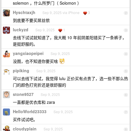
solemon ，什么所罗门（ Solomon ）
Hyschtaxjh
Sep 9, 2025 via iPhone
3
2
到底要不要买屌丝侬
luckyzd
Sep 9, 2025
1
3
去线下试试就知道了，我大概 10 年前阴差阳错买了一条裤子，
是挺舒服的。
yangxiaopeipei
Sep 9, 2025
4
没图，也不知道你要买啥
pipiking
Sep 9, 2025
5
可以去线下试试，我觉得 lulu 正价买有点贵了，选一些不那么热
门的颜色打完折还是很舒服的
stone9527
Sep 9, 2025
6
一直都是优衣库和 zara
HelloWorld23333
Sep 9, 2025
7
买件试试吧。
cloudyplain
Sep 9, 2025
8