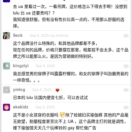
去 ua 里看过一次，一看吊牌，这价格怎么下得去手啊！没想到
lulu 比 ua 还要贵吗？？
我知道很舒服，但有没有性价比高一点的，不用那么舒服的选
择。
Seck
Sep 9, 2025 via Android
51
这个品牌没什么特殊的，和其他品牌都差不多，
现在任何的品牌，价格只要摆在那里，相差就不会太多，这个品
牌之所以能那么火，是因为营销做的特别好。
kingziyi
Sep 9, 2025
52
我总感觉男的穿牌子叫露露柠檬的，和女的穿牌子叫劲霸男装的
一样奇怪。。。
ymlog
Sep 9, 2025
1
53
日本的 lulu 比国内便宜七折，可以去试试
akakidz
Sep 9, 2025
54
这不是小女孩穿的衣服吗
除了给媳妇买瑜伽裤 其他的产品毫
无欲望，耐磨程度甚至比不上 UA ，这个品牌主打的就是调性，
楼下瑜伽馆天天几个玩棒铃的 gay 帮忙做广告