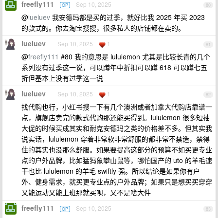
freefly111
Sep 10, 2025
OP
80
@
lueluev
我安德玛都是买的过季，就好比我 2025 年买 2023
的款式的。你去淘宝搜搜，很多私人的店铺都在卖的。
lueluev
Sep 10, 2025
1
81
@
freefly111
#80 我的意思是 lululemon 尤其是比较长青的几个
系列没有过季这一说，可以蹲年中折扣可以蹲 618 可以蹲七五
折但基本上没有过季这一说
lueluev
Sep 10, 2025
1
82
找代购也行，小红书搜一下有几个澳洲或者加拿大代购店靠谱一
点，旗舰店卖完的款式代购那还能买得到。lululemon 很多短袖
大促的时候买成其实和耐克安德玛之类的价格差不多。但其实我
说实话，lululemon 穿着非常软非常舒服的都非常不禁造，禁得
住的其实也没那么舒服。如果要提高这部分的预算不如买更专业
点的户外品牌，比如猛犸象攀山鼠等，哪怕国产的 uto 的羊毛速
干也比 lululemon 的羊毛 swiftly 强。所以结论是如果你有户
外、健身需求，就买更专业点的户外品牌；如果只是想买买穿穿
又能运动又能上班那就买呗，又不是啥大件
freefly111
Sep 10, 2025
OP
83