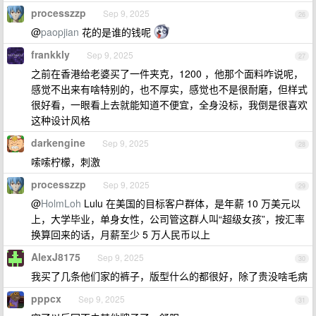
processzzp
Sep 9, 2025
26
@
paopjian
花的是谁的钱呢
frankkly
Sep 9, 2025
27
之前在香港给老婆买了一件夹克，1200 ，他那个面料咋说呢，
感觉不出来有啥特别的，也不厚实，感觉也不是很耐磨，但样式
很好看，一眼看上去就能知道不便宜，全身没标，我倒是很喜欢
这种设计风格
darkengine
Sep 9, 2025
28
嗦嗦柠檬，刺激
processzzp
Sep 9, 2025
29
@
HolmLoh
Lulu 在美国的目标客户群体，是年薪 10 万美元以
上，大学毕业，单身女性，公司管这群人叫“超级女孩”，按汇率
换算回来的话，月薪至少 5 万人民币以上
AlexJ8175
Sep 9, 2025
30
我买了几条他们家的裤子，版型什么的都很好，除了贵没啥毛病
pppcx
Sep 9, 2025
31