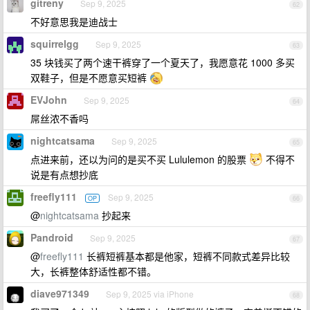
gitreny
Sep 9, 2025
62
不好意思我是迪战士
squirrelgg
Sep 9, 2025
63
35 块钱买了两个速干裤穿了一个夏天了，我愿意花 1000 多买
双鞋子，但是不愿意买短裤
EVJohn
Sep 9, 2025
64
屌丝浓不香吗
nightcatsama
Sep 9, 2025
65
点进来前，还以为问的是买不买 Lululemon 的股票
不得不
说是有点想抄底
freefly111
Sep 9, 2025
OP
66
@
nightcatsama
抄起来
Pandroid
Sep 9, 2025
67
@
freefly111
长裤短裤基本都是他家，短裤不同款式差异比较
大，长裤整体舒适性都不错。
diave971349
Sep 9, 2025 via iPhone
68