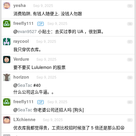
yesha
Sep 9, 2025
55
消费陷阱, 有钱人随便上. 没钱人勿跟
freefly111
Sep 9, 2025
OP
56
@
evan9527
小贴士：去买过季的 UA ，很划算。
raycool
Sep 9, 2025
57
我只穿优衣库。
Verdure
Sep 9, 2025
58
要不要买 Lululemon 的股票
horizon
Sep 9, 2025
59
@
SeaTac
#40
什么公司这么牛逼。。
freefly111
Sep 9, 2025
OP
60
@
SeaTac
你老婆公司还招人吗 [狗头]
LXchienne
Sep 9, 2025
61
优衣库我都觉得贵，工资比校招时候涨了 5 倍还是那么扣😫