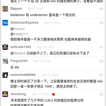
我买了一个 b 站 up 主按照 lulu 的版型做的裤子，穿着挺不错的
Bapper
Sep 9, 2025
69
lululemon 和 underarmor 基本是一个档次的
AmericanExpress
Sep 9, 2025
70
@
horizon
@
freefly111
微软每年能报一千多刀健身相关费用 也能用来报销衣服
solitude1942
Sep 10, 2025
71
@
Verdure
已经跌不少了，真正的热潮已经有点下去了
Fargo2333
Sep 10, 2025
72
买 alo
waiterlin989898
Sep 10, 2025
73
楼主到时候买了分享一下，之前看健身房的女会员穿的都是 lulu
回家一查一条裤子将近 1000 ，感觉太肉疼了。
neosfung
Sep 10, 2025
1
74
洋洋洒洒写了几千字的 LULU 的财报后的股票分析
你竟然说要买实体衣服