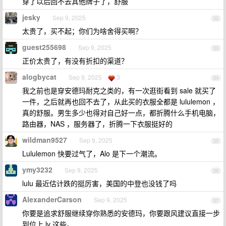
穿了以后回不去其他牌子了，舒服
jesky
Sep 9, 2025
32
太贵了，买不起；你们为啥舍得买啊？
guest255698
Sep 9, 2025
33
正价太贵了，有没有折扣的渠道？
alogbycat
Sep 9, 2025
3
34
我之前也是穿安德玛耐克之类的，有一次逛街看到 sale 就买了
一件，之后就再也回不去了，从此买的衣服全都是 lululemon ，
真的舒服。男生多少也得对自己好一点，都折腾什么手机电脑，
路由器，NAS ，服务器了，折腾一下衣服挺好的
wildman9527
Sep 9, 2025
35
Lululemon 快要过气了，Alo 是下一个潮流。
ymy3232
Sep 9, 2025
36
lulu 最近估计跌的挺厉害，美国的中登也没钱了吗
AlexanderCarson
Sep 9, 2025
37
你要是追求舒服继续穿你熟悉的安德玛，你要跟风建议直接一步
到位上 lv 这些。