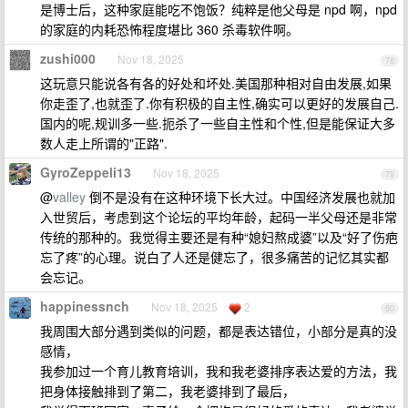
是博士后，这种家庭能吃不饱饭？纯粹是他父母是 npd 啊，npd
的家庭的内耗恐怖程度堪比 360 杀毒软件啊。
zushi000
Nov 18, 2025
78
这玩意只能说各有各的好处和坏处.美国那种相对自由发展,如果
你走歪了,也就歪了.你有积极的自主性,确实可以更好的发展自己.
国内的呢,规训多一些.扼杀了一些自主性和个性,但是能保证大多
数人走上所谓的"正路".
GyroZeppeli13
Nov 18, 2025
79
@
valley
倒不是没有在这种环境下长大过。中国经济发展也就加
入世贸后，考虑到这个论坛的平均年龄，起码一半父母还是非常
传统的那种的。我觉得主要还是有种“媳妇熬成婆”以及“好了伤疤
忘了疼”的心理。说白了人还是健忘了，很多痛苦的记忆其实都
会忘记。
happinessnch
Nov 18, 2025
2
80
我周围大部分遇到类似的问题，都是表达错位，小部分是真的没
感情，
我参加过一个育儿教育培训，我和我老婆排序表达爱的方法，我
把身体接触排到了第二，我老婆排到了最后，