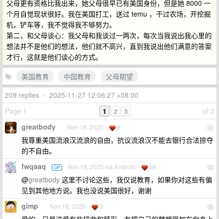
父母更有资格比我出来，她父母很早已有美国身份，但是她 8000 一
个月自觉现状很好。我在美国打工，送过 temu ，干过农场，开挖掘
机，铲车等，我不觉得我不够努力。
第二，和父母谈心：我父母和我谈过一两次，每次当我说出我心里的
想法并不是他们的想法，他们就不高兴，直到我说出他们满意的答案
才行，这就是他们谈心的方式。
美国教育
中国教育
父母期望
209 replies
•
2025-11-27 12:06:27 +08:00
Page 1
1
of 3
2
3
greatbody
Nov 18, 2025
8
1
我尊重美国流浪汉流浪的自由，抗议流浪汉不能去银行合法掠夺
的不自由。
fwqaaq
Nov 18, 2025 via Android
36
OP
2
@
greatbody
这里不讨论这些，我仅说教育，如果你对这些有偏
见到其他地方说。我也没说美国很好，谢谢
gimp
Nov 18, 2025
2
3