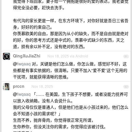
我觉得下班回家，妻子给一个拥抱是很好的爱的表达，我老婆觉
得完全没必要，赶快去洗手。
有代沟的家长更是一样，在东方环境下，对你好就是吾日三省吾
身，好好的约束自己。
你羡慕欧美的自由，那是因为从小的缺失，而不是自由就是绝对
的好，你的思考方式还是中式的，羡慕中式缺少的东西，天之
道，损有余以补不足，没有绝对的东西。
QingXuJiaZhi
Nov 18, 2025 via Android
81
@
fwqaaq
对，关键是他们怎么做，你怎么做，感觉好不好，这
些都是有事实依据的，很清晰。只要不加入“爱不爱”这个无用的
干扰项，就能获得清晰的思维。
prccn
Nov 18, 2025
82
@
fwqaaq
「…… 在美国，生下孩子不想要，或者没能力抚养可
以放入收纳箱，没有人会说什么。
我的父母仅仅是普通人，但是他们也是从小孩过来的，他们怎么
会不知道小孩的需求呢？」
生而不养，抛弃骨肉，你觉得很正常无所谓，
生你养你，但没关注你的需求，你觉得应该被讨伐。