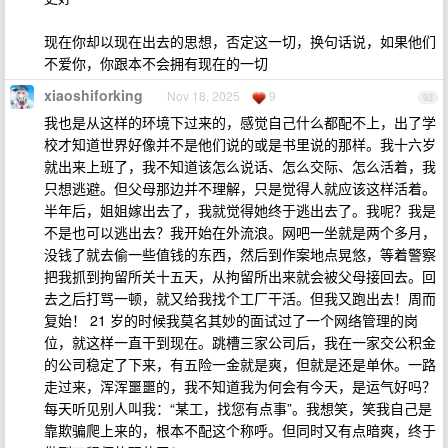
现在你却以现在出去的思想，否定这一切，换句话说，如果他们
不爱你，你跟本不会拥有现在的一切
xiaoshiforking
Nov 18, 2025
9
93
我也是从这样的环境下过来的，感觉自己什么都配不上，出了学
校才知道世界好像并不是他们说的或是书里说的那样。我十六岁
就出来上班了，我不知道该怎么说话、怎么交际、怎么活着，我
只想逃避。但父母那边并不理解，只是觉得人就应该这样活着。
半年后，姐姐嫁出去了，我就觉得她终于逃出去了。我呢？我是
不是也可以逃出去？我开始在外流浪。网吧一坐就是两个多月，
没钱了就去偷一些值钱的东西，然后到作案地点晃悠，等着警察
把我抓到拘留所关十五天，从拘留所出来就会被父母接回去。回
去之后打骂一顿，就又给我找个工厂干活。但我又跑出去！周而
复始！ 21 岁的时候我莫名其妙的面试过了一个网络管理的岗
位，就这样一直干到现在。跳槽三家公司后，我在一家交公积金
的公司稳定了下来，有五险一金就是爽，但就是还是单休。一路
走过来，浑浑噩噩的，我不知道我为何会有今天，是运气好吗？
每天听见别人叫我：“某工，找您有点事”。我想笑，笑我自己是
靠欺骗爬上来的，根本不配这个称呼。但同时又有点暗爽，终于