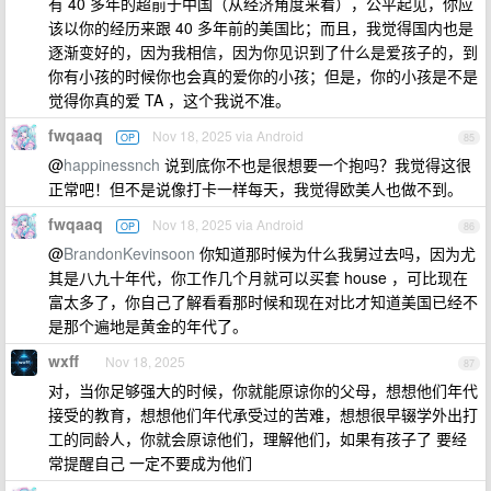
有 40 多年的超前于中国（从经济角度来看），公平起见，你应
该以你的经历来跟 40 多年前的美国比；而且，我觉得国内也是
逐渐变好的，因为我相信，因为你见识到了什么是爱孩子的，到
你有小孩的时候你也会真的爱你的小孩；但是，你的小孩是不是
觉得你真的爱 TA ，这个我说不准。
fwqaaq
Nov 18, 2025 via Android
OP
85
@
happinessnch
说到底你不也是很想要一个抱吗？我觉得这很
正常吧！但不是说像打卡一样每天，我觉得欧美人也做不到。
fwqaaq
Nov 18, 2025 via Android
OP
86
@
BrandonKevinsoon
你知道那时候为什么我舅过去吗，因为尤
其是八九十年代，你工作几个月就可以买套 house ，可比现在
富太多了，你自己了解看看那时候和现在对比才知道美国已经不
是那个遍地是黄金的年代了。
wxff
Nov 18, 2025
87
对，当你足够强大的时候，你就能原谅你的父母，想想他们年代
接受的教育，想想他们年代承受过的苦难，想想很早辍学外出打
工的同龄人，你就会原谅他们，理解他们，如果有孩子了 要经
常提醒自己 一定不要成为他们