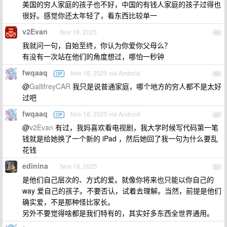
美国的穷人家庭的孩子也不好，中国的有钱人家庭的孩子过得也
很好。感觉你还太年轻了，看东西比较单一
v2Evan
Nov 18, 2025
58
我就问一句，自始至终，你认为你爱你父母么？
有没有一次站在他们的角度想过，哪怕一秒钟
fwqaaq
Nov 18, 2025 via Android
OP
59
@
GallifreyCAR
我只是说普通家庭，哪个地方的穷人都不是太好
过吧
fwqaaq
Nov 18, 2025 via Android
OP
60
@
v2Evan
有过，我妈喜欢看电视剧，我大学时候写代码第一笔
钱就是给她换了一个新的 iPad ，然后她回了我一句为什么要乱
花钱
edinina
Nov 18, 2025
61
是他们自己层次的、方式的爱。就像你将来也只能以你自己的
way 爱自己的孩子。不要否认，试着去理解。当然，前提是他们
确实爱，不是那种怪比家长。
另外不要觉得啥都是我们特有的，其实好多东西全世界通用。