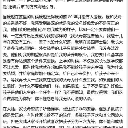
打孩子，一个是法律不允许，另一个是主流意识形态就是他们更多的
是“逻辑后果”的方式沟通引导。
当我越在这里的时候我越觉得我的前 20 年并没有人爱我。我和父母
的关系很不好，我感受到最深的就是我的父母好像爱的不是真正的
我，他们爱的是他们心里想我成为的样子，比如一定不要像他们一
样，一定要有出息要成为我舅那样的（我父母都是普通人，我爸十几
年在家没有工作，一辈子也没什么积蓄，我舅在美国博士后）我长大
了很多我就越明白，外卖骑手的儿子只能是外卖骑手，我没办法改
变，他们对我的期望很高但是给我的营养却很少，我想要什么基本都
是要有你达到这个条件来更换。上学的时候，不仅是家长也是学校都
不让恋爱，那时候我就就在想如果我不能给孩子带来幸福，我为什么
要结婚，并给家庭增加不确定幸，给自己带来负担，给孩子带来不
幸。等我再长大一点我就在想我的父母为什么要生我，如果他们的人
生很好，为什么不要像他们一样。如果很差，生了不是更差？好像生
孩子是他们人生的一个任务一样？我不得而知，最后仅得到：我们这
么做都是为你好！你不懂感恩等我无话可说的话语。
在大陆，家长希望孩子听话懂事，想让孩子乖巧安静，但是多数孩子
都是爱玩的。有时候家长给不了的陪伴，多数孩子喜欢和其它同龄人
玩，但是大陆从家长开始就喜欢把孩子分为三六九等，你不能和成绩
不好的玩，但总有比你好的吧，然后是从初中开始学生也被分到不同