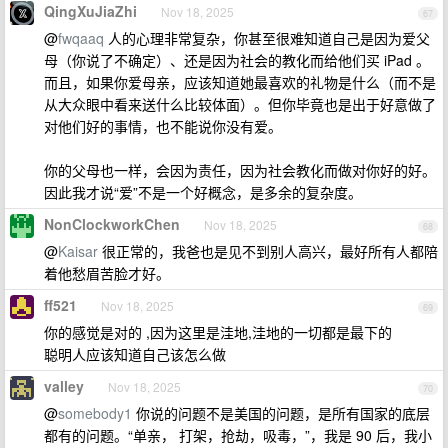
QingXuJiaZhi
Nov 18, 2025
67
@
fwqaaq
人的心理非常复杂，你甚至很难知道自己是因为爱父
母（你说了不确定）、还是因为社会的教化而给他们买 iPad 。
而且，如果你爱母亲，应该知道她最喜欢的礼物是什么（而不是
从大众眼中看来送什么比较体面）。但你毕竟也是出于好意做了
对他们好的事情，也不能说你没有爱。
你的父母也一样，会因为责任，因为社会教化而做对你好的好。
因此我才说“爱”不是一个好概念，是多余的复杂度。
NonClockworkChen
Nov 18, 2025
68
@
Kaisar
很正常的，我爸也是见不到别人高兴，最好所有人都陪
着他愁眉苦脸才好。
ff521
Nov 18, 2025
69
你的感觉是对的 ,因为这里是洼地,洼地的一切都是最下的
聪明人应该知道自己该怎么做
valley
Nov 18, 2025
70
@
somebody1
你说的问题不是美国的问题，是所有国家的底层
都有的问题。“单亲， 打架，抢劫，吸毒，”，我是 90 后，我小