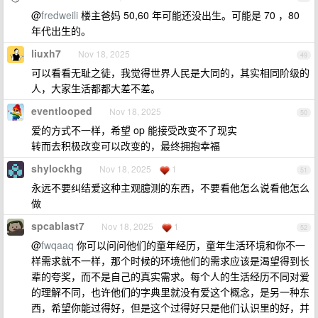
@
fredweili
楼主爸妈 50,60 年可能还没出生。可能是 70 ，80
年代出生的。
liuxh7
Nov 18, 2025
49
可以看看无耻之徒，我觉得世界人民是大同的，其实相同阶级的
人，大家生活都都大差不差。
eventlooped
Nov 18, 2025
50
爱的方式不一样，希望 op 能接受改变不了现实
转而去积极改变可以改变的，最终拥抱幸福
shylockhg
Nov 18, 2025
1
51
永远不要纠结爱这种主观臆测的东西，不要看他怎么说看他怎么
做
spcablast7
Nov 18, 2025
1
52
@
fwqaaq
你可以问问他们的童年经历，童年生活环境和你不一
样需求就不一样，那个时候的环境他们的需求应该是渴望得到长
辈的夸奖，而不是自己的真实需求。每个人的生活经历不同对爱
的理解不同，也许他们的字典里就没有爱这个概念，是另一种东
西，希望你能过得好，但是这个过得好只是他们认识里的好，并