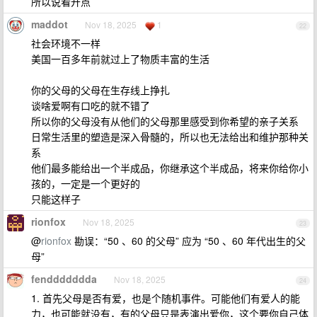
所以说看开点
maddot
Nov 18, 2025
1
22
社会环境不一样
美国一百多年前就过上了物质丰富的生活
你的父母的父母在生存线上挣扎
谈啥爱啊有口吃的就不错了
所以你的父母没有从他们的父母那里感受到你希望的亲子关系
日常生活里的塑造是深入骨髓的，所以也无法给出和维护那种关
系
他们最多能给出一个半成品，你继承这个半成品，将来你给你小
孩的，一定是一个更好的
只能这样子
rionfox
Nov 18, 2025
23
@
rionfox
勘误：“50 、60 的父母” 应为 “50 、60 年代出生的父
母”
fenddddddda
Nov 18, 2025
24
1. 首先父母是否有爱，也是个随机事件。可能他们有爱人的能
力，也可能就没有，有的父母只是表演出爱你，这个要你自己体