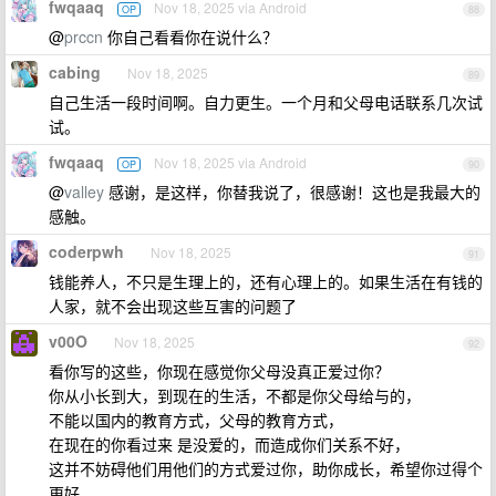
fwqaaq
Nov 18, 2025 via Android
OP
88
@
prccn
你自己看看你在说什么？
cabing
Nov 18, 2025
89
自己生活一段时间啊。自力更生。一个月和父母电话联系几次试
试。
fwqaaq
Nov 18, 2025 via Android
OP
90
@
valley
感谢，是这样，你替我说了，很感谢！这也是我最大的
感触。
coderpwh
Nov 18, 2025
91
钱能养人，不只是生理上的，还有心理上的。如果生活在有钱的
人家，就不会出现这些互害的问题了
v00O
Nov 18, 2025
92
看你写的这些，你现在感觉你父母没真正爱过你？
你从小长到大，到现在的生活，不都是你父母给与的，
不能以国内的教育方式，父母的教育方式，
在现在的你看过来 是没爱的，而造成你们关系不好，
这并不妨碍他们用他们的方式爱过你，助你成长，希望你过得个
更好