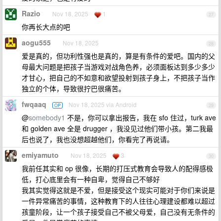
Razio
Nov 18, 2025
1
27
你再长大点的吧
aogu555
Nov 18, 2025
28
爱是真的，但功利性强也是真的，算是有条件的爱吧。国内的父
母最大问题是把孩子当游戏对战角色养，必须面板达到多少多少
才甘心，把自己的不如意和欲望投射到孩子身上，不把孩子当作
独立的个体，导致很拧巴很痛苦。
fwqaaq
Nov 18, 2025 via Android
OP
29
@
somebody1
不是，你可以拿出报告，我在 sfo 住过，turk ave
和 golden ave 全是 drugger ，我没见过他们带小孩。第二我最
后也说了，我也没想超越他们，你看完了再说请。
emiyamuto
Nov 18, 2025
3
30
我前任其实和 op 很像，长期的打压式教育会导致人的配得感极
低，打心底里会有一种自卑，觉得自己不够好
我其实觉得这就是不爱，但是接受这个现实可能对于你们来说是
一件异常痛苦的事情，这种教育下的人往往心理建设都难以超过
孩童阶段，让一个孩子接受自己不被父母爱，自己没有无条件的