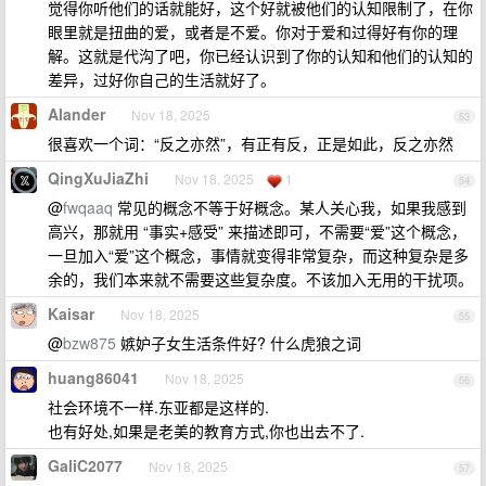
觉得你听他们的话就能好，这个好就被他们的认知限制了，在你
眼里就是扭曲的爱，或者是不爱。你对于爱和过得好有你的理
解。这就是代沟了吧，你已经认识到了你的认知和他们的认知的
差异，过好你自己的生活就好了。
Alander
Nov 18, 2025
53
很喜欢一个词：“反之亦然”，有正有反，正是如此，反之亦然
QingXuJiaZhi
Nov 18, 2025
1
54
@
fwqaaq
常见的概念不等于好概念。某人关心我，如果我感到
高兴，那就用 “事实+感受” 来描述即可，不需要“爱”这个概念，
一旦加入“爱”这个概念，事情就变得非常复杂，而这种复杂是多
余的，我们本来就不需要这些复杂度。不该加入无用的干扰项。
Kaisar
Nov 18, 2025
55
@
bzw875
嫉妒子女生活条件好? 什么虎狼之词
huang86041
Nov 18, 2025
56
社会环境不一样.东亚都是这样的.
也有好处,如果是老美的教育方式,你也出去不了.
GaliC2077
Nov 18, 2025
57