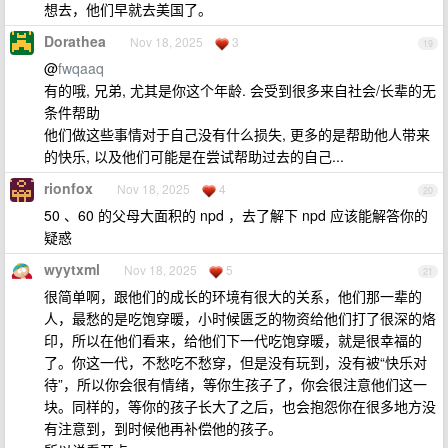
想去，他们早就去美国了。
Dorathea
Nov 18, 2025
3
19
@
fwqaaq
有的哦, 兄弟, 尤其是你这个年龄. 会受到很多来自社会/长辈的无
条件帮助
他们做这些事情对于自己没有什么损失, 更多的是帮助他人带来
的快乐, 以及他们可能是在尝试帮助过去的自己...
rionfox
Nov 18, 2025
4
20
50 、60 的父母大面积的 npd ，去了解下 npd 应该能解答你的
疑惑
wyytxml
Nov 18, 2025
5
21
很简单啊，跟他们的成长的环境有很大的关系，他们那一辈的
人，最愁的是吃饱穿暖，小时候匮乏的物资给他们打了很深的烙
印，所以在他们看来，给他们下一代吃饱穿暖，就是很幸福的
了。你这一代，不愁吃不愁穿，但是没有玩到，没有被“快乐对
待”，所以你会很有情绪，等你生孩子了，你会很注意他们这一
块。同样的，等你的孩子长大了之后，也会抱怨你在很多地方没
有注意到，到时候他再补偿他的孩子。