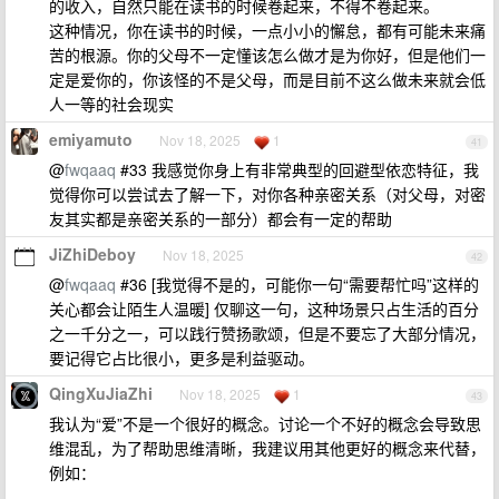
的收入，自然只能在读书的时候卷起来，不得不卷起来。
这种情况，你在读书的时候，一点小小的懈怠，都有可能未来痛
苦的根源。你的父母不一定懂该怎么做才是为你好，但是他们一
定是爱你的，你该怪的不是父母，而是目前不这么做未来就会低
人一等的社会现实
emiyamuto
Nov 18, 2025
1
41
@
fwqaaq
#33 我感觉你身上有非常典型的回避型依恋特征，我
觉得你可以尝试去了解一下，对你各种亲密关系（对父母，对密
友其实都是亲密关系的一部分）都会有一定的帮助
JiZhiDeboy
Nov 18, 2025
42
@
fwqaaq
#36 [我觉得不是的，可能你一句“需要帮忙吗”这样的
关心都会让陌生人温暖] 仅聊这一句，这种场景只占生活的百分
之一千分之一，可以践行赞扬歌颂，但是不要忘了大部分情况，
要记得它占比很小，更多是利益驱动。
QingXuJiaZhi
Nov 18, 2025
1
43
我认为“爱”不是一个很好的概念。讨论一个不好的概念会导致思
维混乱，为了帮助思维清晰，我建议用其他更好的概念来代替，
例如：