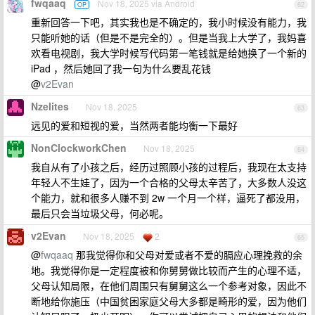
fwqaaq
Nov 18, 2025 via Android
OP
62
重新回答一下吧，其实我也是不确定的，我小时候没有能力，我
只能听她的话（但是不是完全的）。但是当我上大学了，我妈喜
欢看电视剧，我大学时候写代码第一笔钱就是给她换了一个新的
iPad ，然后她回了我一句为什么要乱花钱
@
v2Evan
Nzelites
Nov 18, 2025
63
远见的爱和短视的爱，当然两者能均衡一下最好
NonClockworkChen
Nov 18, 2025
64
我自从有了小孩之后，经历过照顾小孩的过程后，我现在太支持
年轻人不生娃了，因为一个合格的父母太辛苦了，大多数人没这
个能力，就和很多人赚不到 2w 一个月一个样，逼死了都没用，
最后只会当垃圾父母，何必呢。
v2Evan
Nov 18, 2025
2
65
@
fwqaaq
那我觉得你和父母对爱或者不爱的膈应心理挽救的余
地。我觉得你是一定程度被和你舅舅做比较而产生的心理不适，
父母认知局限，在他们周围只有舅舅这么一个参考对象，因此不
断地给你施压（中国贫困家庭父母大多都是畸形的爱，因为他们