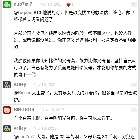
nuo7mi7
Nov 18, 2025
1
74
@
fwqaaq
#13 他说的对，但是改变楼主的想法估计够呛，你已
经带着立场看问题了
大部分国内父母才经历吃饱饭的阶段，都不懂这些，也没人教
过，或者说都没见过，你在这又是这啊那啊，那肯定得不到想要
的
我建议如果你认知比你的父母高，能力比你父母强，坚持自己就
可以了，自己有能力了反而更能回馈父母，才能用你想要的方式
教育下一代
valley
Nov 18, 2025
75
@
Kaisar
太正常了，尤其是女儿长的好看的，很多当母亲的会嫉
妒。
BINGNOR
Nov 18, 2025
76
有个台湾电影，名字叫阳光普照，楼主可以去看下。
valley
Nov 18, 2025
77
@
nuo7mi7
大哥，他是 02 年的啊，父母都是 80 后啊，舅舅还