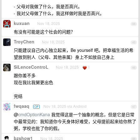
- 父母对我做了什么，我是否高兴。
- 我对父母做了什么，我这样做时我是否高兴。
kuxuan
Nov 18, 2025
44
有没有可能是这个社会的问题？
TroyChen
Nov 18, 2025
45
只能建议自己内心独立起来，Be yourself 吧。把幸福生活的希
望放到别人（父母、其他亲属）身上不如放自己身上
SiLenceControL
Nov 18, 2025
1
46
跟你差不多
现在我比我舅更出色
完结
fwqaaq
Nov 18, 2025 via Android
OP
47
@
cmdOptionKana
我觉得这是一个抽象的概念，但是它是日常
中最常见的：我知道你今天身体好难受，父母提前起来给你熬了
粥，学校也批了你的假。
bzshow1
Nov 18, 2025
48