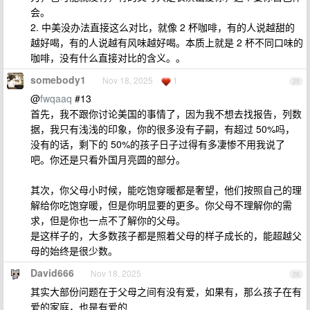
会。
2. 中美没办法直接这么对比，就像 2 杯咖啡，有的人说越甜的
越好喝，有的人说越有风味越好喝。本质上就是 2 杯不同口味的
咖啡，没有什么直接对比的含义。。
somebody1
Nov 18, 2025
1
25
@
fwqaaq
#13
首先，我不跟你讨论美国的事情了，因为我不想去找报告，列数
据，我只有浅浅的印象，你的很多没有子嗣，有超过 50%吗，
没有的话，剩下的 50%的孩子日子过得有多凄惨不用我说了
吧。你还是只看外国月亮圆的部分。
其次，你父母小时候，能吃饱穿暖都是奢望，他们按照自己的理
解给你吃饱穿暖，但是你明显要的更多。你父母不理解你的需
求，但是你也一点不了解你的父母。
是这样子的，大多数孩子都是照着父母的样子成长的，能超越父
母的始终是很少数。
David666
Nov 18, 2025
26
其实大部份问题在于父母之间有没有爱，如果有，那么孩子在有
爱的家庭，也是有爱的