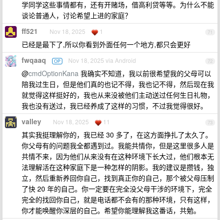
学同学这些事情都有，还有开赌场，借高利贷等等。为什么不能
谈论普通人，讨论希望上进的家庭？
ff521
Nov 18, 2025
1
71
已经是最下了,所以你看到外面任何一个地方,都只会更好
fwqaaq
Nov 18, 2025 via Android
OP
72
@
cmdOptionKana
我确实不知道，我以前很希望我的父母可以
陪我过生日，但是他们真的也记不得，我也记不得，然后现在我
就觉得这样挺好的，我也从来没被他们主动送过任何生日礼物，
我也没有送过，我已经养成了这样的习惯，不过我觉得很好。
valley
Nov 18, 2025
11
73
其实我挺理解你的，我已经 30 多了，在这方面挣扎了太久了。
你父母有的问题我全都遇到过。我能共情你，但是这里很多人是
共情不来，因为他们从来没有在这种环境下长大过，他们根本无
法理解活在这种家庭下是一种怎样的阴影。我的建议是攒钱，独
立，然后重新养回你自己，找到真正你的自己，那个被父母压制
了快 20 年的自己。你一定要在完全没父母干涉的环境下，完全
完全的找回你自己，就是电话都不会有的那种环境，只有这样，
你才能唤醒你深层的自己。希望你能理解我这番话，共勉。