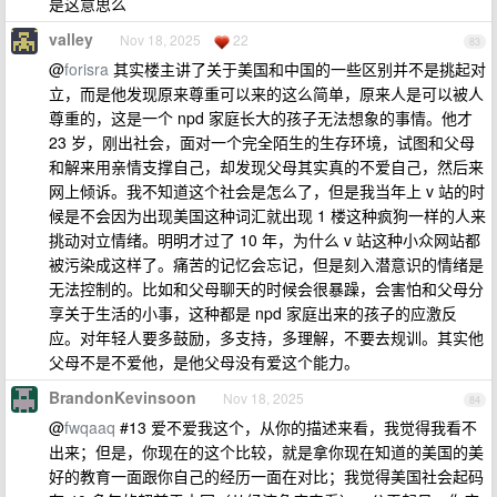
是这意思么
valley
Nov 18, 2025
22
83
@
forisra
其实楼主讲了关于美国和中国的一些区别并不是挑起对
立，而是他发现原来尊重可以来的这么简单，原来人是可以被人
尊重的，这是一个 npd 家庭长大的孩子无法想象的事情。他才
23 岁，刚出社会，面对一个完全陌生的生存环境，试图和父母
和解来用亲情支撑自己，却发现父母其实真的不爱自己，然后来
网上倾诉。我不知道这个社会是怎么了，但是我当年上 v 站的时
候是不会因为出现美国这种词汇就出现 1 楼这种疯狗一样的人来
挑动对立情绪。明明才过了 10 年，为什么 v 站这种小众网站都
被污染成这样了。痛苦的记忆会忘记，但是刻入潜意识的情绪是
无法控制的。比如和父母聊天的时候会很暴躁，会害怕和父母分
享关于生活的小事，这种都是 npd 家庭出来的孩子的应激反
应。对年轻人要多鼓励，多支持，多理解，不要去规训。其实他
父母不是不爱他，是他父母没有爱这个能力。
BrandonKevinsoon
Nov 18, 2025
84
@
fwqaaq
#13 爱不爱我这个，从你的描述来看，我觉得我看不
出来；但是，你现在的这个比较，就是拿你现在知道的美国的美
好的教育一面跟你自己的经历一面在对比；我觉得美国社会起码