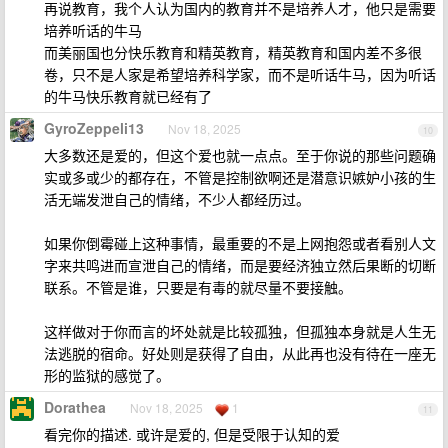
再说教育，我个人认为国内的教育并不是培养人才，他只是需要
培养听话的牛马
而美丽国也分快乐教育和精英教育，精英教育和国内差不多很
卷，只不是人家是希望培养科学家，而不是听话牛马，因为听话
的牛马快乐教育就已经有了
GyroZeppeli13
Nov 18, 2025
10
大多数还是爱的，但这个爱也就一点点。至于你说的那些问题确
实或多或少的都存在，不管是控制欲啊还是潜意识嫉妒小孩的生
活无端发泄自己的情绪，不少人都经历过。
如果你倒霉碰上这种事情，最重要的不是上网抱怨或者看别人文
字来共鸣进而宣泄自己的情绪，而是要经济独立然后果断的切断
联系。不管是谁，只要是有毒的就尽量不要接触。
这样做对于你而言的坏处就是比较孤独，但孤独本身就是人生无
法逃脱的宿命。好处则是获得了自由，从此再也没有待在一座无
形的监狱的感觉了。
Dorathea
Nov 18, 2025
1
11
看完你的描述. 或许是爱的, 但是受限于认知的爱