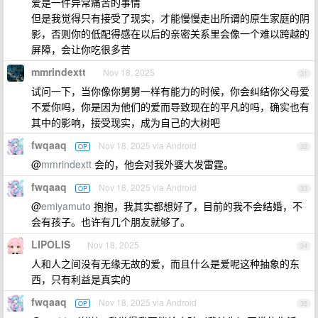
爱是一件异常痛苦的事情
但是我觉得只有接受了现实，才能慢慢走出所谓的原生家庭的阴
影，否则你的低配得感在以后的亲密关系里会像一个难以跨越的
屏障，会让你吃很多苦
mmrindextt
Nov 18, 2025
31
试问一下，当你像你舅舅一样有能力的时候，你会纠结你父母爱
不爱你吗，你是因为他们的爱而导致现在的平凡的吗，确实也有
其中的影响，接受现实，成为自己的大树吧
fwqaaq
Nov 18, 2025 via Android
OP
32
@
mmrindextt
会的，他会对我外婆大发雷霆。
fwqaaq
Nov 18, 2025 via Android
OP
33
@
emiyamuto
抱抱，我其实都想好了，目前的我不会结婚，不
会有孩子。也许有几个朋友就够了。
LIPOLIS
Nov 18, 2025
34
人和人之间没有无缘无故的爱，而且什么是爱呢这种抽象的东
西，只有利益是真实的
fwqaaq
Nov 18, 2025 via Android
OP
35