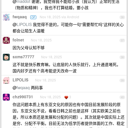
@
maddot
谢谢，我觉得我不能给小孩（我认为）正常的生活
（物质和精神），我也不打算结婚，要小孩
fwqaaq
Nov 18, 2025 via Android
OP
36
@
LIPOLIS
我觉得不是的，可能你一句“需要帮忙吗”这样的关心
都会让陌生人温暖
folnet
Nov 18, 2025
37
因为父母认知不够
sxms77777
Nov 18, 2025
38
这不就是快乐教育嘛。让底层的人快乐就行，上升通道堵死。
国内好歹还有个高考能逆天改命一波
LIPOLIS
Nov 18, 2025
39
@
fwqaaq
两码事
chz990731
Nov 18, 2025
3
40
你这问题本质上有东亚文化的原因也有中国目前发展阶段的原
因，东亚文化不说，看看日韩之前也是这样（其实欧美之前也
是，所以本质还是发展和分配的问题）。其次就是中国实际上还
是穷、分配不平衡。目前无法为低学历者提供体面的工作、稳定