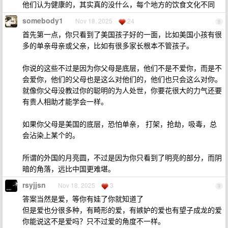
他们认为健康的，其实真的没什么，每个地方的饮食文化不同
somebody1
Nov 18, 2025
24
8
首先第一点，你只看到了美国孩子好的一面，比如美国小孩有很
多的单亲母亲或父亲，比如有很多家长根本不管孩子。
你说的这些不过是因为你父母是底层，他们不是不爱你，而是不
会爱你，他们的父母也是这么对他们的，他们也只会这么对你。
就像你父母没教过你的聪明的为人处世，你要花很大的力气还要
有贵人相助才能学会一样。
如果你父母是美国的底层，恐怕单亲， 打架，抢劫，吸毒，总
会沾染上某个的。
所谓的外国的月亮圆，不过是因为你只看到了明亮的部分，而阴
暗的角落，远比中国更难堪。
rsyjjsn
Nov 18, 2025
3
9
答案当然是爱，等你有娃了你就知道了
但是爱也分很多种，有畸形的爱，有嫉妒的爱也有望子成龙的爱
你能说这不是爱吗？只不过爱的角度不一样。