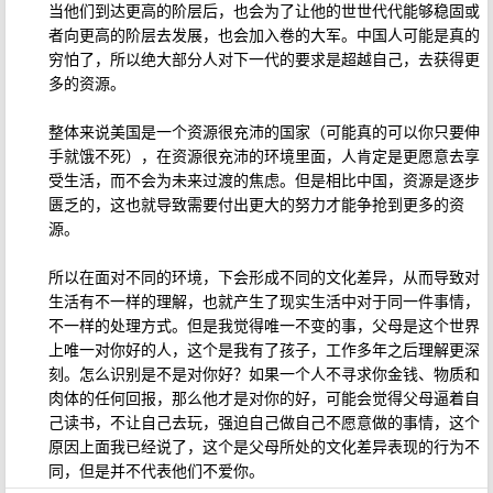
当他们到达更高的阶层后，也会为了让他的世世代代能够稳固或
者向更高的阶层去发展，也会加入卷的大军。中国人可能是真的
穷怕了，所以绝大部分人对下一代的要求是超越自己，去获得更
多的资源。
整体来说美国是一个资源很充沛的国家（可能真的可以你只要伸
手就饿不死），在资源很充沛的环境里面，人肯定是更愿意去享
受生活，而不会为未来过渡的焦虑。但是相比中国，资源是逐步
匮乏的，这也就导致需要付出更大的努力才能争抢到更多的资
源。
所以在面对不同的环境，下会形成不同的文化差异，从而导致对
生活有不一样的理解，也就产生了现实生活中对于同一件事情，
不一样的处理方式。但是我觉得唯一不变的事，父母是这个世界
上唯一对你好的人，这个是我有了孩子，工作多年之后理解更深
刻。怎么识别是不是对你好？如果一个人不寻求你金钱、物质和
肉体的任何回报，那么他才是对你的好，可能会觉得父母逼着自
己读书，不让自己去玩，强迫自己做自己不愿意做的事情，这个
原因上面我已经说了，这个是父母所处的文化差异表现的行为不
同，但是并不代表他们不爱你。