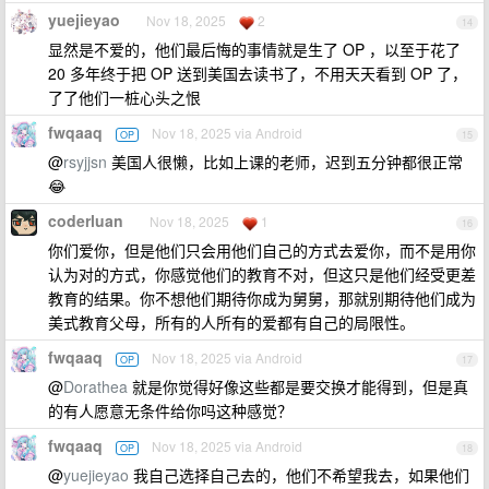
yuejieyao
Nov 18, 2025
2
14
显然是不爱的，他们最后悔的事情就是生了 OP ，以至于花了
20 多年终于把 OP 送到美国去读书了，不用天天看到 OP 了，
了了他们一桩心头之恨
fwqaaq
Nov 18, 2025 via Android
OP
15
@
rsyjjsn
美国人很懒，比如上课的老师，迟到五分钟都很正常
😂
coderluan
Nov 18, 2025
1
16
你们爱你，但是他们只会用他们自己的方式去爱你，而不是用你
认为对的方式，你感觉他们的教育不对，但这只是他们经受更差
教育的结果。你不想他们期待你成为舅舅，那就别期待他们成为
美式教育父母，所有的人所有的爱都有自己的局限性。
fwqaaq
Nov 18, 2025 via Android
OP
17
@
Dorathea
就是你觉得好像这些都是要交换才能得到，但是真
的有人愿意无条件给你吗这种感觉？
fwqaaq
Nov 18, 2025 via Android
OP
18
@
yuejieyao
我自己选择自己去的，他们不希望我去，如果他们