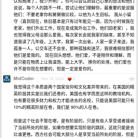
认知局限了，极少开明）。你可以尝试把自己心里的想法和他们
说说，每个人的路不一样，尝试让他们理解你，最重要的是说服
他们：不要老拿你和舅舅做比较，以他为人生目标。 我从小留
守（直到现在，依旧基本是只有过年能见一面，因为小时候我在
老家，他们外出工作，现在变成我外出工作，他们回老家），我
也觉得我父母没那么爱我，每次家长会就我家的缺席，甚至不知
道我读了几年级，上大学，我第一次出省，人家一家子来送，我
孤身一人，公交车还不会坐，那种孤独和迷茫，我很难相信那时
他们是爱我的。 现在回头想想，他们爱，不是陪伴和理解，而
是只能在物质上让我温饱，能上大学。 换你的处境，他们爱也
许不是你现在想要的，但是一定是爱你的。
MidCoder
Nov 18, 2025
3
66
我觉得这个本质是两个国家信仰和文化差异带来的，在美国的精
英阶层其实是比我们还卷的，美国也有学而思这样的教培机构，
也有要花很多财力和权力才能进去的名校，只能说美国可能只有
10%的精英阶层在卷，我们是 90%的人在卷。
但是这个社会不管在哪，是有阶层的，只是有些人享受或者接纳
了当前所处的阶层，如果你想要实现阶层的跳跃，这就只能是去
比谁更卷。西方社会可能大部分人是享受当前所处的阶层，但是