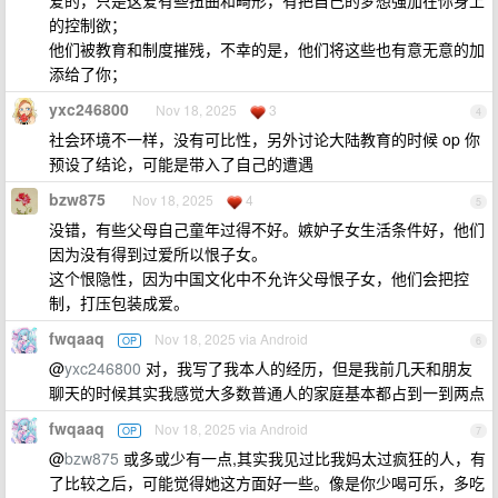
爱的，只是这爱有些扭曲和畸形，有把自己的梦想强加在你身上
的控制欲；
他们被教育和制度摧残，不幸的是，他们将这些也有意无意的加
添给了你；
yxc246800
Nov 18, 2025
3
4
社会环境不一样，没有可比性，另外讨论大陆教育的时候 op 你
预设了结论，可能是带入了自己的遭遇
bzw875
Nov 18, 2025
4
5
没错，有些父母自己童年过得不好。嫉妒子女生活条件好，他们
因为没有得到过爱所以恨子女。
这个恨隐性，因为中国文化中不允许父母恨子女，他们会把控
制，打压包装成爱。
fwqaaq
Nov 18, 2025 via Android
OP
6
@
yxc246800
对，我写了我本人的经历，但是我前几天和朋友
聊天的时候其实我感觉大多数普通人的家庭基本都占到一到两点
fwqaaq
Nov 18, 2025 via Android
OP
7
@
bzw875
或多或少有一点,其实我见过比我妈太过疯狂的人，有
了比较之后，可能觉得她这方面好一些。像是你少喝可乐，多吃