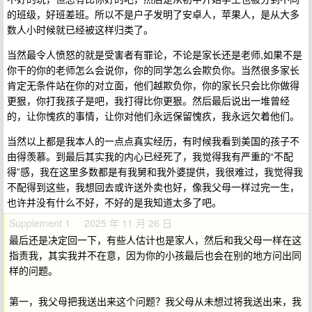
的班级，好班差班。所以不是户子发明了安卓人，苹果人，是从大多
数人小时候就已经被这样归类了。
当然最令人愤怒的就是受害者有罪论，不论是家长还是老师,如果不是
你干的你的老师怎么会说你，你的同学怎么会欺负你。当然很多家长
肯定无条件站在你的对立面，他们越欺负你，你的家长只会比你做得
更狠，你打我孩子是吧，我打得比你更狠。然后最后说出一堆曾经
的，让你愧疚的事情，让你对他们永远保留愧疚，我永远欠着他们。
当然以上都是我本人的一点点真实经历，有时候我看到美国的孩子不
由得羡慕。到最后其实我的内心已经死了，我觉得我有严重的“不配
得”感，我在这里多数都是有我舅和我外婆提供，我很难过，我觉得我
不配得到这些，我想回去或许送外卖也好，像我父母一样过完一生，
也许并没有什么不好，不好的是我知道太多了吧。
Supplement 1 · 2025 年 11 月 26 日
最后还是决定回一下，有些人估计也是家人，然后和我父母一样在这
指责我，其实我并不在意，因为你的小孩最后也会在别的地方问出同
样的问题。
第一，我父母把我送出来这个问题？我父母从未想过将我送出来，我