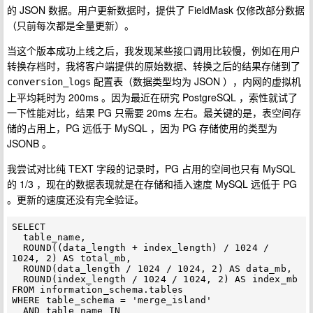
的 JSON 数据。用户更新数据时，提供了 FieldMask 仅修改部分数据
（只前每次都是全量更新）。
当这个版本成功上线之后，我发现某些接口调用比较慢，例如在用户
转换存档时，我将客户端提供的原始数据、转换之后的结果存储到了
配置表（数据类型均为 JSON ），内网的虚拟机
conversion_logs
上平均耗时为 200ms 。因为最近在研究 PostgreSQL ，索性就试了
一下性能对比，结果 PG 只需要 20ms 左右。最关键的是，表空间存
储的占用上，PG 远低于 MySQL ，因为 PG 存储使用的类型为
JSONB 。
我尝试对比纯 TEXT 字段的记录时，PG 占用的空间也只有 MySQL
的 1/3 ，现在的数据表现就是在存储和插入速度 MySQL 远低于 PG
。更新的速度还没有完全验证。
SELECT

  table_name,

  ROUND((data_length + index_length) / 1024 / 
1024, 2) AS total_mb,

  ROUND(data_length / 1024 / 1024, 2) AS data_mb,

  ROUND(index_length / 1024 / 1024, 2) AS index_mb

FROM information_schema.tables

WHERE table_schema = 'merge_island'

  AND table_name IN 