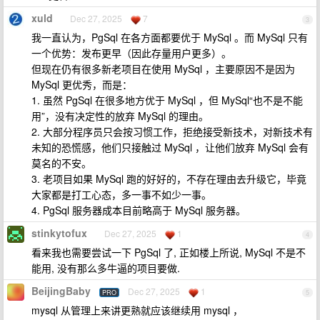
xuld
Dec 27, 2025
7
3
我一直认为，PgSql 在各方面都要优于 MySql 。而 MySql 只有
一个优势：发布更早（因此存量用户更多）。
但现在仍有很多新老项目在使用 MySql ，主要原因不是因为
MySql 更优秀，而是：
1. 虽然 PgSql 在很多地方优于 MySql ，但 MySql“也不是不能
用”，没有决定性的放弃 MySql 的理由。
2. 大部分程序员只会按习惯工作，拒绝接受新技术，对新技术有
未知的恐慌感，他们只接触过 MySql ，让他们放弃 MySql 会有
莫名的不安。
3. 老项目如果 MySql 跑的好好的，不存在理由去升级它，毕竟
大家都是打工心态，多一事不如少一事。
4. PgSql 服务器成本目前略高于 MySql 服务器。
stinkytofux
Dec 27, 2025
1
4
看来我也需要尝试一下 PgSql 了, 正如楼上所说, MySql 不是不
能用, 没有那么多牛逼的项目要做.
BeijingBaby
Dec 27, 2025
1
PRO
5
mysql 从管理上来讲更熟就应该继续用 mysql ，