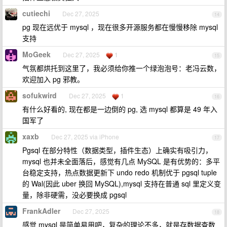
cutiechi
Dec 27, 2025
14
pg 现在远优于 mysql ，现在很多开源服务都在慢慢移除 mysql
支持
MoGeek
Dec 27, 2025
1
15
气氛都烘托到这里了，我必须给你推一个绿泡泡号：老冯云数，
欢迎加入 pg 邪教。
sofukwird
Dec 27, 2025
1
16
有什么好看的, 现在都是一边倒的 pg, 选 mysql 都算是 49 年入
国军了
xaxb
Dec 27, 2025 via iPhone
17
Pgsql 在部分特性（数据类型，插件生态）上确实有吸引力，
mysql 也并未全面落后，感觉有几点 MySQL 是有优势的：多平
台稳定支持，热点数据更新下 undo redo 机制优于 pgsql tuple
的 Wal(因此 uber 换回 MySQL),mysql 支持在普通 sql 里定义变
量，除非硬需，没必要换成 pgsql
FrankAdler
Dec 27, 2025
18
感觉 mysql 是简单易用吧，复杂的理论不多，就是存数据查数