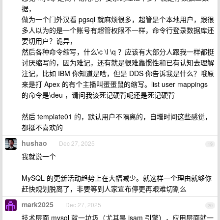
据，
做为一个门外汉看 pgsql 就麻烦很多，超管是个本地用户，跟很
多人以为的是一个账号有超管权限不一样，命令行登录数据库还
要切用户？诡异，
然后各种命令缩写，什么\c \l \q ？应该有大部分人跟我一样都挺
讨厌缩写的，因为难记，还有就是很难靠惯性和已有认知去理解
注记，比如 IBM 你知道是啥，但是 DDS 你告诉我是什么？哦原
来是打 Apex 的有个主播叫蛋蛋鼠的缩写。list user mappings
的命令是\deu ，请问我该死记硬背呢还是死记硬背
然后 template01 的，默认用户不隔离的，自增时间这些感觉，
都挺不喜欢的
hushao
Dec 27, 2025
19
我就说一个
MySQL 的更新活动趋势上在大幅减少。就这样一个理由就够你
赶快规划脱离了，非要等到人家宣布停更再艰难切割么
mark2025
Dec 27, 2025
20
技术层面 mysql 就一垃圾（尤其是 isam 引擎），应用层面就一