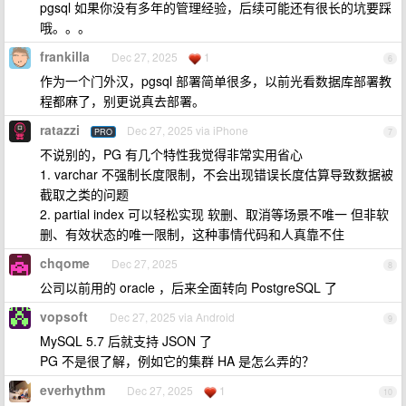
pgsql 如果你没有多年的管理经验，后续可能还有很长的坑要踩
哦。。。
frankilla
Dec 27, 2025
1
6
作为一个门外汉，pgsql 部署简单很多，以前光看数据库部署教
程都麻了，别更说真去部署。
ratazzi
Dec 27, 2025 via iPhone
PRO
7
不说别的，PG 有几个特性我觉得非常实用省心
1. varchar 不强制长度限制，不会出现错误长度估算导致数据被
截取之类的问题
2. partial index 可以轻松实现 软删、取消等场景不唯一 但非软
删、有效状态的唯一限制，这种事情代码和人真靠不住
chqome
Dec 27, 2025
8
公司以前用的 oracle ，后来全面转向 PostgreSQL 了
vopsoft
Dec 27, 2025 via Android
9
MySQL 5.7 后就支持 JSON 了
PG 不是很了解，例如它的集群 HA 是怎么弄的？
everhythm
Dec 27, 2025
1
10