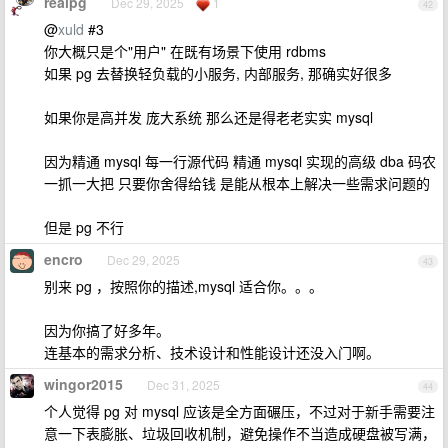
realpg
Dec 29, 2025
1
42
@
xuld
#3
你大概只是个"用户" 在既有场景下使用 rdbms
如果 pg 去替换轻负载的小服务, 内部服务, 那确实好很多
如果你是高并发 庞大系统 那么还是得老老实实 mysql
因为精通 mysql 每一行源代码 精通 mysql 实现的高级 dba 码农
一抓一大把 只要你舍得给钱 是能从根本上解决一些需求问题的
但是 pg 不行
encro
Dec 29, 2025
43
别来 pg ，按照你的描述,mysql 适合你。。。
因为你搞了好多年。
连基本的需求分析、技术设计和性能设计还没入门啊。
wingor2015
Dec 31, 2025
44
个人觉得 pg 对 mysql 应该是全方面碾压，不过对于新手需要注
意一下表膨胀、垃圾回收机制，避免操作不当造成硬盘被写满，