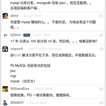
mysql 分库分表，mongodb 存些 json ，现在还能用。。
反观前端和客户端...
akira
Dec 27, 2025
27
你是靠 mysql 赚钱的么。。 不是的话， 为啥会有这个问题
呢。。
bjfane
Dec 27, 2025
PRO
28
17 年 分表从 100 张分到 10 张，然后呢。。。啥都没影响？
vopsoft
Dec 27, 2025 via Android
29
@
dzdh
解决方案不在于多，而在成熟稳定，毕竟数据无价。
Ps MySQL 目前有坑的包括
pxc
mgr
mycat （坑巨大）
WilliamBlue
Dec 27, 2025
30
想换就换。PG 一堆坑等着你。慢慢踩呗。
BD8NCF
Dec 27, 2025
31