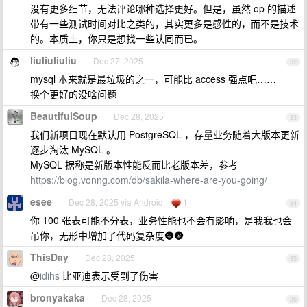
没有更多细节，无法评论哪种选择更好。但是，虽然 op 的描述
带有一些测试时间对比之类的，其实更多是感性的，而不是技术
的。本质上，你只是想找一些认同而已。
liuliuliuliu
Dec 27, 2025
32
mysql 本来就是最垃圾的之一，可能比 access 强点吧……
换个更好的没啥问题
BeautifulSoup
Dec 28, 2025
33
我们新项目现在默认用 PostgreSQL ，存量业务随着大版本更新
逐步淘汰 MySQL 。
MySQL 据称是新版本性能反而比老版本差，参考
https://blog.vonng.com/db/sakila-where-are-you-going/
esee
Dec 28, 2025 via Android
1
34
你 100 张表可能不分表，业务性能也不会有影响，是我我也会
吊你，无形中增加了代码复杂度🌚🌚
ThisDay
Dec 28, 2025
35
@
idihs
比亚迪表示受到了伤害
bronyakaka
Dec 28, 2025
36