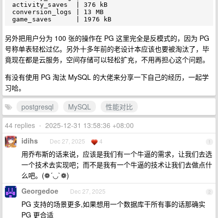
 activity_saves  | 376 kB

 conversion_logs | 13 MB

另外把用户分为 100 张的操作在 PG 这里完全是反模式的，因为 PG
号称单表轻松过亿。另外十多年前的老设计本应该也要被淘汰了，毕
竟现在都是云服务，空间存储可以轻松扩充，不用再担心这个问题。
有没有使用 PG 淘汰 MySQL 的大佬来分享一下自己的经历，一起学
习哈。
postgresql
MySQL
性能对比
44 replies
•
2025-12-31 13:58:36 +08:00
idihs
Dec 27, 2025
4
1
用乔布斯的话来说，应该是我们有一个牛逼的需求，让我们去选
一个技术去实现吧；而不是我有一个牛逼的技术让我们去做点什
么吧。(❁´◡`❁)
Georgedoe
Dec 27, 2025
2
PG 支持的场景更多,如果想用一个数据库干所有事的话那确实
PG 更合适