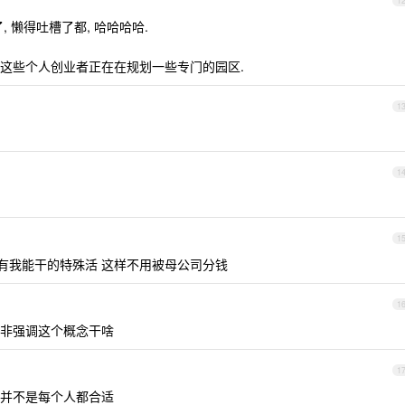
1
 懒得吐槽了都, 哈哈哈哈.
这些个人创业者正在在规划一些专门的园区.
1
1
1
只有我能干的特殊活 这样不用被母公司分钱
1
非强调这个概念干啥
1
并不是每个人都合适