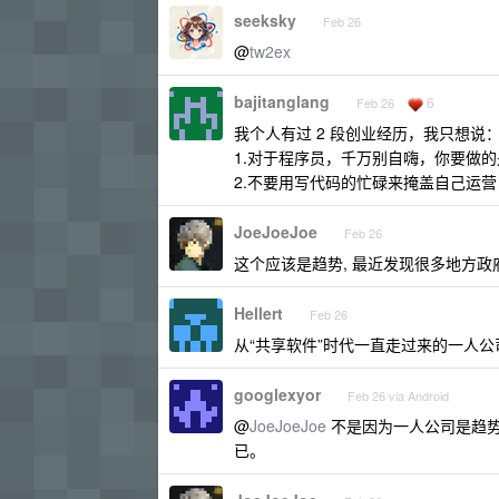
seeksky
Feb 26
@
tw2ex
bajitanglang
6
Feb 26
我个人有过 2 段创业经历，我只想说
1.对于程序员，千万别自嗨，你要做
2.不要用写代码的忙碌来掩盖自己运
JoeJoeJoe
Feb 26
这个应该是趋势, 最近发现很多地方政
Hellert
Feb 26
从“共享软件”时代一直走过来的一人
googlexyor
Feb 26 via Android
@
JoeJoeJoe
不是因为一人公司是趋
已。