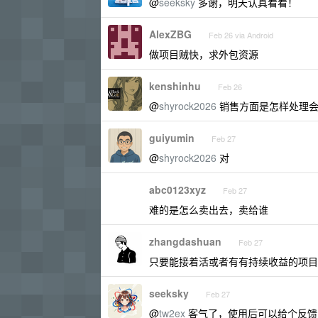
@
seeksky
多谢，明天认真看看！
AlexZBG
Feb 26 via Android
做项目贼快，求外包资源
kenshinhu
Feb 26
@
shyrock2026
销售方面是怎样处理会
guiyumin
Feb 27
@
shyrock2026
对
abc0123xyz
Feb 27
难的是怎么卖出去，卖给谁
zhangdashuan
Feb 27
只要能接着活或者有有持续收益的项目
seeksky
Feb 27
@
tw2ex
客气了，使用后可以给个反馈