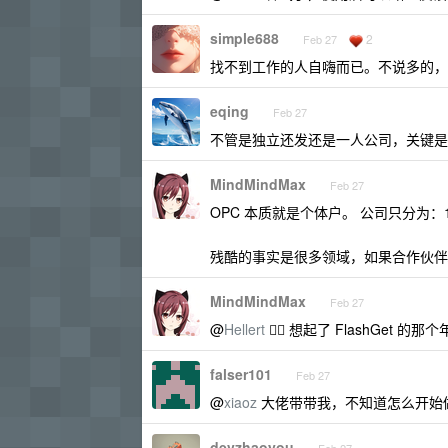
simple688
2
Feb 27
找不到工作的人自嗨而已。不说多的，但
eqing
Feb 27
不管是独立还发还是一人公司，关键是
MindMindMax
Feb 27
OPC 本质就是个体户。 公司只分为：1
残酷的事实是很多领域，如果合作伙伴
MindMindMax
Feb 27
@
Hellert
🙋‍♂️ 想起了 FlashGet 
falser101
Feb 27
@
xiaoz
大佬带带我，不知道怎么开始
devzhaoyou