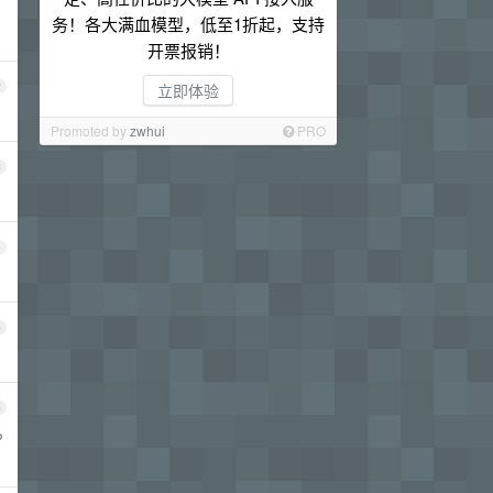
务！各大满血模型，低至1折起，支持
开票报销！
2
立即体验
Promoted by
zwhui
PRO
3
4
5
6
?