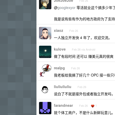
JoeJoeJoe
Feb 26
@
googlexyor
零活就业这个搞多少年了,
我是说有些有作为的地方政府为了支持
xiaoz
Feb 26
一人独立开发快 4 年了，欢迎交流。
kulove
Feb 26 via Android
做了有段时间 还可以 赚美元真的很爽
realpg
Feb 26
我老板给我搞了好几个 OPC 接一些
liuliuliuliu
Feb 26
说白了不就是接外包或者独立开发吗，
farandnear
1
Feb 26
就个体工商户，不是什么新鲜玩意儿。