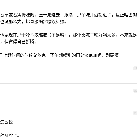
香草或者焦糖味的，压一泵进去，跟瑞幸那个味儿就接近了，反正咱图的
也没那么大，比直接喝含糖饮料强。
他家现在那个冷萃浓缩液（不是粉），那个比冻干粉好喝太多，本来就是
，但省得自己折腾。
，早上赶时间的时候兑浓点，下午想喝甜的再兑淡点加奶，别硬灌。
2
2
2
怎么说。
种咖啡了。