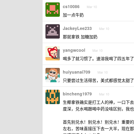
cs10086
Mar 10
加一点牛奶
JackeyLee233
Mar 10
那就拿铁 加糖加奶
yangwcool
Mar 10
喝多了就习惯了。速溶我喝了四五年了
huiyuanai709
Mar 10
只要尝过生活得苦，美式都感觉太甜了
bincheng1979
Mar 10
生椰拿铁确实是打工人的神，一口下去魂回
度深，兑水喝跟喝中药没啥区别，我也
首先别兑水！别兑水！别兑水！重要的
左右，苦味直接压下去一大半，现在那