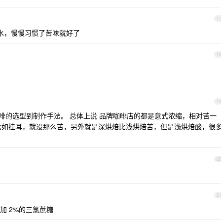
1
加水，慢慢习惯了苦味就好了
1
1
从咖啡的选型到制作手法。 总体上说 品牌咖啡店的都是意式浓缩，相对苦一
单的比如挂耳，就没那么苦，另外就是深烘焙比浅烘焙苦，但是浅烘焙酸，很
2
2
加 2%的三氯蔗糖