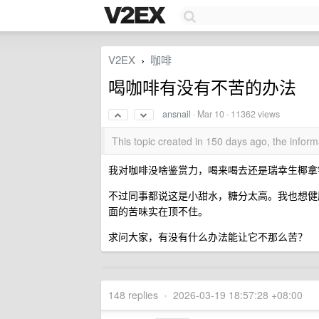
V2EX
咖啡
›
喝咖啡有没有不苦的办法
ansnail
·
Mar 10
· 11362 views
This topic created in 150 days ago, the info
我对咖啡没啥鉴赏力，喝来喝去还是瑞幸生椰拿
不过同事都说这是小甜水，糖分太高。我也想健
面的苦味实在顶不住。
求问大家，有没有什么办法能让它不那么苦？
148 replies
•
2026-03-19 18:57:28 +08:00