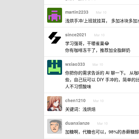
martin2233
Mar 10
浅烘手冲/上班就挂耳， 多加冰块多
since2021
Mar 10
学习强哥，干嚼雀巢😂
你有咖啡冻干了，推荐加全脂鲜奶
wxiao333
Mar 10
你把你的需求告诉的 AI 聊一下。 
些，自己玩可以 DIY 手冲的，简
人不习惯酸味
chen1210
Mar 10
关键词：浅烘焙
duanxianze
Mar 10
加糖啊，代糖也可以，98%的赤藓糖醇