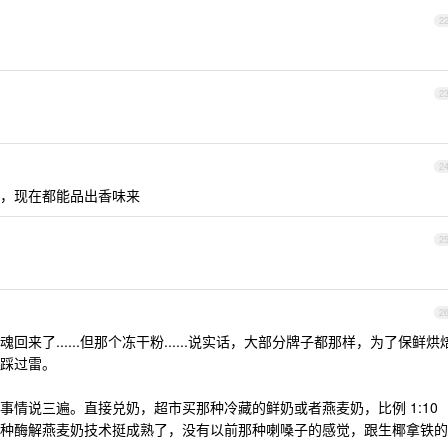
2
2
2
，现在都能品出香味来
2
2
来了......但那个冻干粉......说实话，大部分牌子都那样，为了保鲜烘
踩过雷。
事情说三遍。直接兑奶，超市买那种冷藏的鲜奶或者燕麦奶，比例 1:10
种酶解燕麦奶技术挺成熟了，没有以前那种喇嗓子的感觉，跟生椰拿铁的