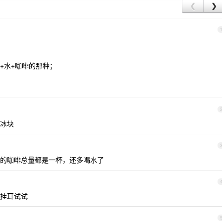
❮
❯
+水+咖啡的那种；
冰块
的咖啡总量都是一杯，还多喝水了
挂耳试试