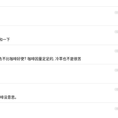
1
1
中和一下
1
去不比咖啡好使? 咖啡因量足足的, 冷萃也不是很苦
1
1
啡没意思。
1