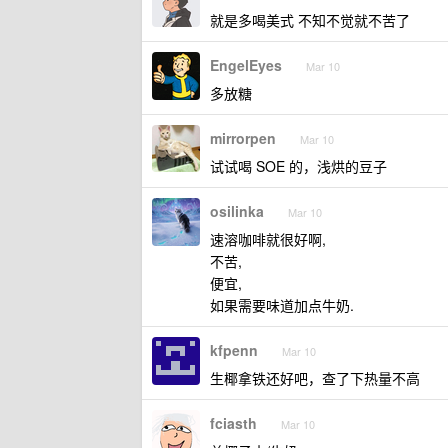
就是多喝美式 不知不觉就不苦了
EngelEyes
Mar 10
多放糖
mirrorpen
Mar 10
试试喝 SOE 的，浅烘的豆子
osilinka
Mar 10
速溶咖啡就很好啊,
不苦,
便宜,
如果需要味道加点牛奶.
kfpenn
Mar 10
生椰拿铁还好吧，查了下热量不高
fciasth
Mar 10