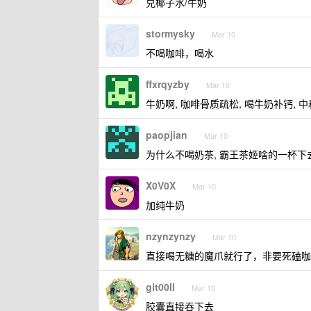
兑椰子水/牛奶
stormysky
Mar 10
不喝咖啡，喝水
ffxrqyzby
Mar 10
牛奶啊, 咖啡骨质疏松, 喝牛奶补钙, 
paopjian
Mar 10
为什么不喝奶茶, 霸王茶姬啥的一杯下
X0V0X
Mar 10
加纯牛奶
nzynzynzy
Mar 10
直接喝无糖的魔爪就行了，非要死磕咖
git00ll
Mar 10
胶囊直接吞下去