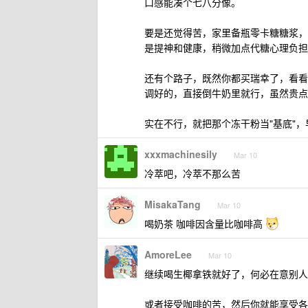
口感能凑个七八分像。
要是还觉得苦，家里备瓶零卡糖糖浆，
是提神和健康，稍微加点代糖心理负担
还有个路子，既然你都买瑞幸了，看看
调好的，直接倒牛奶里就行，虽然贵点
实在不行，就把那个冻干粉当"基底"
xxxmachinesily
Mar 10
冷萃吧，冷萃不那么苦
MisakaTang
Mar 10
喝奶茶 咖啡因含量比咖啡高
AmoreLee
Mar 10
继续喝生椰拿铁就好了，何必在意别人
或者接受咖啡的苦，然后你就能享受各