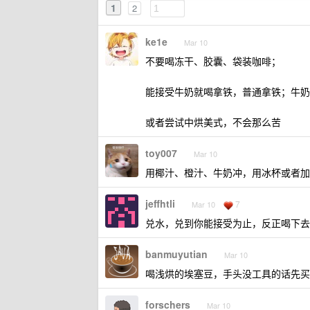
1
2
ke1e
Mar 10
不要喝冻干、胶囊、袋装咖啡；
能接受牛奶就喝拿铁，普通拿铁；牛奶
或者尝试中烘美式，不会那么苦
toy007
Mar 10
用椰汁、橙汁、牛奶冲，用冰杯或者加
jeffhtli
7
Mar 10
兑水，兑到你能接受为止，反正喝下去
banmuyutian
Mar 10
喝浅烘的埃塞豆，手头没工具的话先买
forschers
Mar 10