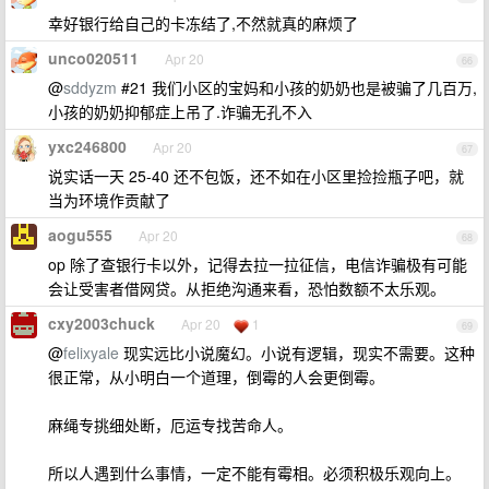
幸好银行给自己的卡冻结了,不然就真的麻烦了
unco020511
Apr 20
66
@
sddyzm
#21 我们小区的宝妈和小孩的奶奶也是被骗了几百万,
小孩的奶奶抑郁症上吊了.诈骗无孔不入
yxc246800
Apr 20
67
说实话一天 25-40 还不包饭，还不如在小区里捡捡瓶子吧，就
当为环境作贡献了
aogu555
Apr 20
68
op 除了查银行卡以外，记得去拉一拉征信，电信诈骗极有可能
会让受害者借网贷。从拒绝沟通来看，恐怕数额不太乐观。
cxy2003chuck
Apr 20
1
69
@
felixyale
现实远比小说魔幻。小说有逻辑，现实不需要。这种
很正常，从小明白一个道理，倒霉的人会更倒霉。
麻绳专挑细处断，厄运专找苦命人。
所以人遇到什么事情，一定不能有霉相。必须积极乐观向上。