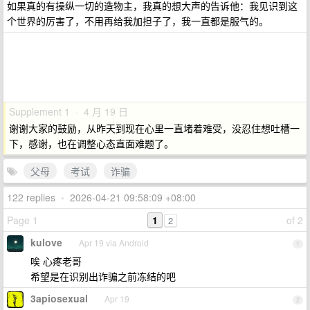
如果真的有操纵一切的造物主，我真的想大声的告诉他：我见识到这
个世界的厉害了，不用再给我加担子了，我一直都是服气的。
Supplement 1 · 4 月 19 日
谢谢大家的鼓励，从昨天到现在心里一直堵着难受，没忍住想吐槽一
下，感谢，也在调整心态直面难题了。
父母
考试
诈骗
122 replies
•
2026-04-21 09:58:09 +08:00
Page 1
1
of 2
2
kulove
Apr 19 via Android
1
唉 心疼老哥
希望是在识别出诈骗之前冻结的吧
3apiosexual
Apr 19
2