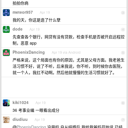
拍拍你肩
meteor957
Apr 19
3
我的天，你这是造了什么孽
dode
Apr 19
4
先查查各个银行，网贷有没有贷款，检查手机是否被开启远程控
制，恶意 app
PhoenixDancing
Apr 19 via Android
5
严格来说，这个局面也有你的原因，尤其是父母方面。我老爸生
活习惯不好，说了不听，后来我说，你不听，到时候你去医院，
就一个人，我扛不动啊。然后他就慢慢的生活习惯就好了。
kiki1024
Apr 19
6
36 考事业编 一眼看出成分
diudiuu
Apr 19
7
@
PhoenixDancing
没用的,自从结婚后,我给我爸妈开始说,已经