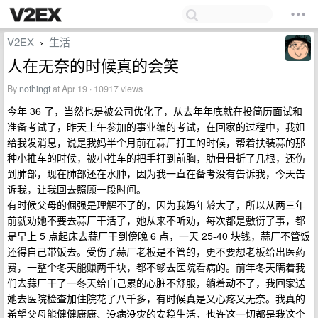
V2EX
生活
›
人在无奈的时候真的会笑
By
nothingt
at Apr 19 · 10917 views
今年 36 了，当然也是被公司优化了，从去年年底就在投简历面试和
准备考试了，昨天上午参加的事业编的考试，在回家的过程中，我姐
给我发消息，说是我妈半个月前在蒜厂打工的时候，帮着扶装蒜的那
种小推车的时候，被小推车的把手打到前胸，肋骨骨折了几根，还伤
到肺部，现在肺部还在水肿，因为我一直在备考没有告诉我，今天告
诉我，让我回去照顾一段时间。
有时候父母的倔强是理解不了的，因为我妈年龄大了，所以从两三年
前就劝她不要去蒜厂干活了，她从来不听劝，每次都是敷衍了事，都
是早上 5 点起床去蒜厂干到傍晚 6 点，一天 25-40 块钱，蒜厂不管饭
还得自己带饭去。受伤了蒜厂老板是不管的，更不要想老板给出医药
费，一整个冬天能赚两千块，都不够去医院看病的。前年冬天瞒着我
们去蒜厂干了一冬天给自己累的心脏不舒服，躺着动不了，我回家送
她去医院检查加住院花了八千多，有时候真是又心疼又无奈。我真的
希望父母能健健康康、没病没灾的安稳生活，也许这一切都是我这个