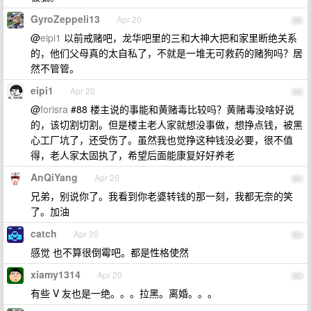
GyroZeppeli13
Apr 20
88
@
eipi1
以前戒赌吧，龙华吧里的三和大神大把和家里断绝关系
的，他们父母真的太自私了，不就是一堆无可救药的赌狗吗？居
然不管管。
eipi1
Apr 20
89
@
forisra
#88 楼主说的事能和黄赌毒比较吗？黄赌毒没啥好说
的，该切割切割。但是楼主老人家就想没事做，想挣点钱，被黑
心工厂坑了，还受伤了。虽然我也觉挣这种钱没必要，很不值
得，老人家太固执了，希望后面能康复好好养老
AnQiYang
Apr 20
90
兄弟，别说你了。我看到你老婆转钱的那一刻，我都无奈的笑
了。加油
catch
Apr 20
91
感觉 也不算很倒霉吧。都是性格使然
xiamy1314
Apr 20
92
有些 V 友也是一绝。。。拉黑。离婚。。。