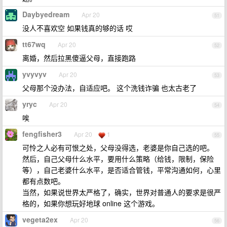
Daybyedream
Apr 20
51
没人不喜欢空 如果钱真的够的话 哎
tt67wq
Apr 20
52
离婚，然后拉黑傻逼父母，直接跑路
yvyvyv
Apr 20
53
父母那个没办法，自适应吧。 这个洗钱诈骗 也太古老了
yryc
Apr 20
54
唉
fengfisher3
Apr 20
1
55
可怜之人必有可恨之处，父母没得选，老婆是你自己选的吧。
然后，自己父母什么水平，要用什么策略（给钱，限制，保险
等），自己老婆什么水平，是否适合管钱，平常沟通如何，心里
都有点数吧。
当然，如果说世界太严格了，确实，世界对普通人的要求是很严
格的，如果你想玩好地球 online 这个游戏。
vegeta2ex
Apr 20
56