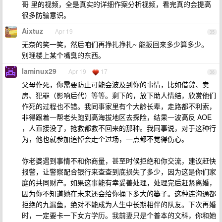
哥 里的视频，全是真实的详细作案分析视频，看完真的会提高
很多防骗意识。
Aixtuz
Apr 19
35
无奈的笑一笑，然后咱们再挣扎挣扎~ 能扳回来多少算多少。
别理楼上某个嘴臭的东西。
laminux29
Apr 19
17
36
父母作死，你需要防止可能会波及到你的事情，比如借贷、卖
房、犯罪（影响后代）等等。剩下的，放下助人情结，欣赏他们
作死的过程也不错。我同事家里有个大龄长辈，走路都不利索，
非得跟着一帮老头跑到高海拔地区去探险，结果一波高反 AOE
，人直接没了，抢救都救不回来的那种。我同事说，对于这种行
为，他也就参加追悼会走个过场，一点都不觉得伤心。
你老婆遇到事情不和你商量，甚至时候拒绝和你交流，建议赶快
报警，让警察配合银行来查查到底损失了多少，因为这是你们家
庭的共同财产。如果这事能有幸妥善处理，处理完后赶紧离婚，
因为你不知道她在未来还会给你捅下多大的篓子。这种连沟通都
拒绝的九漏鱼，绝对不能成为人生中长期相伴的队友。下次再婚
时，一定要卡一下女方学历。我前妻只是个普本的文科，你和她