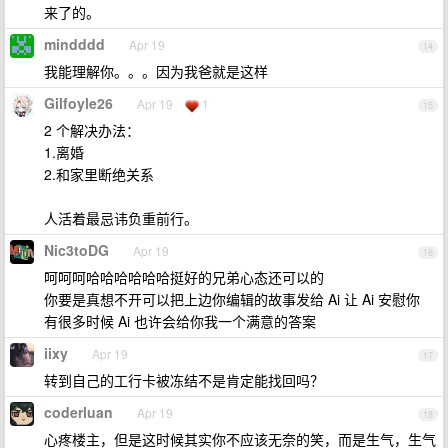
来了的。
mindddd
Apr 19
14
我能理解你。。。因为我爸就是这样
Gilfoyle26
Apr 19
1
15
2 个解决办法：
1.离婚
2.和家里断绝关系
人活着最忌讳负重前行。
Nic3toDG
Apr 19
16
呵呵呵哈哈哈哈哈哈挺好的兄弟心态还可以的
你要是真想不开可以把上边你编辑的故事发给 Ai 让 Ai 安慰你
有很多时候 Ai 也许会给你我一个满意的答案
iixy
Apr 19
17
转到自己的工行卡被冻结不是肯定能找回吗？
coderluan
Apr 19
18
心疼楼主，但是这时候其实你不应该无奈的笑，而是生气，生气