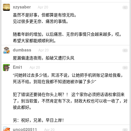
xzysaber
Apr 20
62
虽然不是好事，但都算是有惊无险。
见过很多更无奈、痛苦的事情。
随着年龄的增加，以后痛苦、无奈的事情只会越来越多，哎。
希望大家都能顺顺利利。
dumbass
Apr 20
63
屋漏偏逢连夜雨，船破又遭打头风
Emi1
Apr 20
64
“问她转过去多少钱，死活不说，让她把手机转账记录给我看，
死活不给。到现在我都不知道她被诈骗了多少”
犯了错误还要骑在你头上啊？！ 这个家你必须把话语权拿回来
了，别当软蛋，不然肯定有下次，财政大权也可以收一收了，对
彼此都好。
另：祝好，兄弟，早日上岸！
unco020511
Apr 20
65