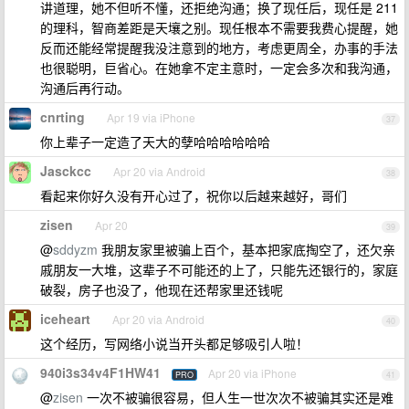
讲道理，她不但听不懂，还拒绝沟通；换了现任后，现任是 211
的理科，智商差距是天壤之别。现任根本不需要我费心提醒，她
反而还能经常提醒我没注意到的地方，考虑更周全，办事的手法
也很聪明，巨省心。在她拿不定主意时，一定会多次和我沟通，
沟通后再行动。
cnrting
Apr 19 via iPhone
37
你上辈子一定造了天大的孽哈哈哈哈哈哈
Jasckcc
Apr 20 via Android
38
看起来你好久没有开心过了，祝你以后越来越好，哥们
zisen
Apr 20
39
@
sddyzm
我朋友家里被骗上百个，基本把家底掏空了，还欠亲
戚朋友一大堆，这辈子不可能还的上了，只能先还银行的，家庭
破裂，房子也没了，他现在还帮家里还钱呢
iceheart
Apr 20 via Android
40
这个经历，写网络小说当开头都足够吸引人啦！
940i3s34v4F1HW41
Apr 20 via iPhone
PRO
41
@
zisen
一次不被骗很容易，但人生一世次次不被骗其实还是难