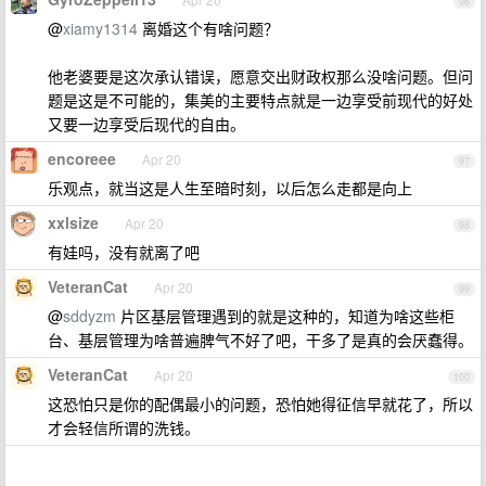
96
@
xiamy1314
离婚这个有啥问题？
他老婆要是这次承认错误，愿意交出财政权那么没啥问题。但问
题是这是不可能的，集美的主要特点就是一边享受前现代的好处
又要一边享受后现代的自由。
encoreee
Apr 20
97
乐观点，就当这是人生至暗时刻，以后怎么走都是向上
xxlsize
Apr 20
98
有娃吗，没有就离了吧
VeteranCat
Apr 20
99
@
sddyzm
片区基层管理遇到的就是这种的，知道为啥这些柜
台、基层管理为啥普遍脾气不好了吧，干多了是真的会厌蠢得。
VeteranCat
Apr 20
100
这恐怕只是你的配偶最小的问题，恐怕她得征信早就花了，所以
才会轻信所谓的洗钱。