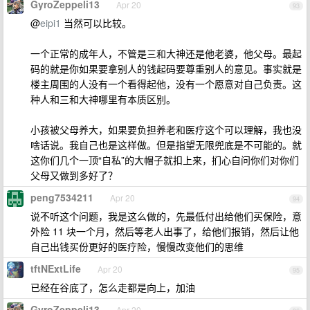
GyroZeppeli13
Apr 20
93
@
eipi1
当然可以比较。
一个正常的成年人，不管是三和大神还是他老婆，他父母。最起
码的就是你如果要拿别人的钱起码要尊重别人的意见。事实就是
楼主周围的人没有一个看得起他，没有一个愿意对自己负责。这
种人和三和大神哪里有本质区别。
小孩被父母养大，如果要负担养老和医疗这个可以理解，我也没
啥话说。我自己也是这样做。但是指望无限兜底是不可能的。就
这你们几个一顶“自私”的大帽子就扣上来，扪心自问你们对你们
父母又做到多好了？
peng7534211
Apr 20
94
说不听这个问题，我是这么做的，先最低付出给他们买保险，意
外险 11 块一个月，然后等老人出事了，给他们报销，然后让他
自己出钱买份更好的医疗险，慢慢改变他们的思维
tftNExtLife
Apr 20
95
已经在谷底了，怎么走都是向上，加油
GyroZeppeli13
Apr 20