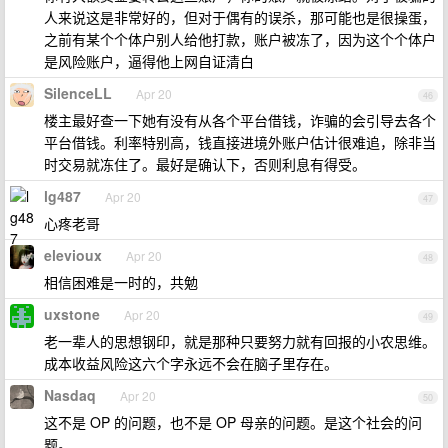
人来说这是非常好的，但对于偶有的误杀，那可能也是很操蛋，
之前有某个个体户别人给他打款，账户被冻了，因为这个个体户
是风险账户，逼得他上网自证清白
SilenceLL
Apr 20
46
楼主最好查一下她有没有从各个平台借钱，诈骗的会引导去各个
平台借钱。利率特别高，钱直接进境外账户估计很难追，除非当
时交易就冻住了。最好是确认下，否则利息有得受。
lg487
Apr 20
47
心疼老哥
elevioux
Apr 20
48
相信困难是一时的，共勉
uxstone
Apr 20
49
老一辈人的思想钢印，就是那种只要努力就有回报的小农思维。
成本收益风险这六个字永远不会在脑子里存在。
Nasdaq
Apr 20
50
这不是 OP 的问题，也不是 OP 母亲的问题。是这个社会的问
题。