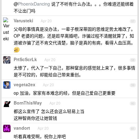
@
PhoenixDancing
说了不听有什么办法。。。你难道还能绑着
不让出门吗
Varusteki
Apr 20
57
父母的事情真是没办法，一辈子根深蒂固的思维定势太难改了。
OP 老婆的问题，还是趁早离婚吧，诈骗过程不清醒就算了，知
道被诈骗了还不肯交代清楚，脑子是真的有病，看得人血压高。
PrtScScrLk
Apr 20
58
太惨了，代入了一下自己，那种窒息的感觉就上来了，很多事情
是不可控的，却能给自己带来重创。
vegeta2ex
Apr 20
59
op 加油，家家有本难念的经，但是自己爱自己更重要
BornThisWay
Apr 20
60
都这么宣传了 怎么还会这么轻易上当
这种智商你还让她管钱
vandort
Apr 20
61
听着真难受啊，祝你上岸吧