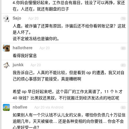
4.你妈会慢慢好起来，工作总会有眉目，钱没了可以再挣，家还
在，人还在，就还有翻盘的日子
Sajo
Apr 20
79
人蠢，被诈骗了还算有原因，诈骗后还不给你看转账记录？这就
是人坏了。
说不定被冻结也是骗你的。
hallothere
Apr 20
80
看得我好窒息
junkk
Apr 20
81
我告诉自己，人真的不能比较，但是看到 op 的遭遇，我又对自
己的烦心事感到了能接受，真是糟糕啊
希望 op 早日好起来吧，这个蒜厂的工作太离谱了，11 个 h 才
40 块钱？比黑奴还黑奴，不行就搬迁到经济发达点的地区呢
nbafive
Apr 20 via Android
82
如果别人有一个只认钱不认儿女的父亲，哪怕你负债几十万征信
逾期几年，天天被催收… 还是各种变相的向你要钱… 你会不会
心里好受一点?