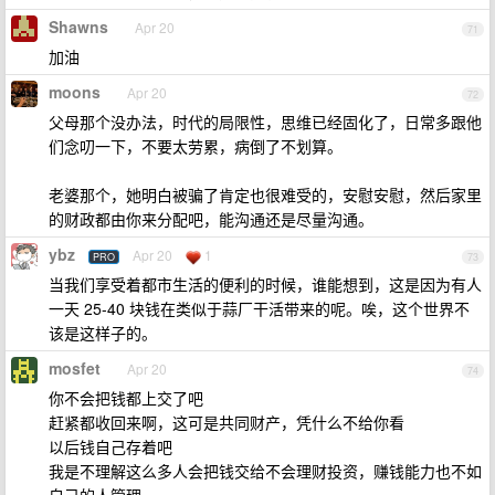
Shawns
Apr 20
71
加油
moons
Apr 20
72
父母那个没办法，时代的局限性，思维已经固化了，日常多跟他
们念叨一下，不要太劳累，病倒了不划算。
老婆那个，她明白被骗了肯定也很难受的，安慰安慰，然后家里
的财政都由你来分配吧，能沟通还是尽量沟通。
ybz
Apr 20
1
PRO
73
当我们享受着都市生活的便利的时候，谁能想到，这是因为有人
一天 25-40 块钱在类似于蒜厂干活带来的呢。唉，这个世界不
该是这样子的。
mosfet
Apr 20
74
你不会把钱都上交了吧
赶紧都收回来啊，这可是共同财产，凭什么不给你看
以后钱自己存着吧
我是不理解这么多人会把钱交给不会理财投资，赚钱能力也不如