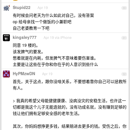
Stupid22
Apr 19
30
有时候会问老天为什么如此对自己，没有答案
op 给母亲找一个做饭的小兼职吧
自己老婆教育一下吧
kingsley777
Apr 19 via iPhone
31
同意 19 楼的。
该发脾气的要发。
憋着就是在内耗，但发脾气不意味着要伤害谁。
主要是让这些在乎你和你在乎的人意识到些什么
HyPMzwDN
Apr 19
32
首先，关于这点，跟你没啥关系，不要想着靠你自己可以拯救所
有人。
> 我真的希望父母能健健康康、没病没灾的安稳生活，也许这一
切都是我这个儿子无能造就的，没有功成名就，没有赚到足够的
钱让他们拥有足够安全感的老年生活。
其次，你妈妈想挣更多钱，结果赔进去更多的钱。受伤之后，你