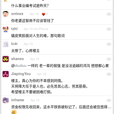
什么事业编考试是昨天？
orrinex
Apr 19
3
24
你老婆这智商不应该管钱了
tzhl
Apr 19 via iPhone
25
嬉皮笑脸面对人生的难，那句歌词
lc4t
Apr 19
26
太惨了，心疼楼主
shanex
Apr 19
27
@
diudiuu
一样的 老一辈的倔强 是没法逾越的鸿沟 想想都心累
JiapingYou
Apr 19
28
楼主，真心为你的不幸感到同情。
天将降大任于是人也，必先苦其心志，劳其筋骨。
希望楼主不要被困难打倒。
inframe
Apr 19
29
资金权限先收回来，这水平铁铁被标记了，后面还会被忽悠得....