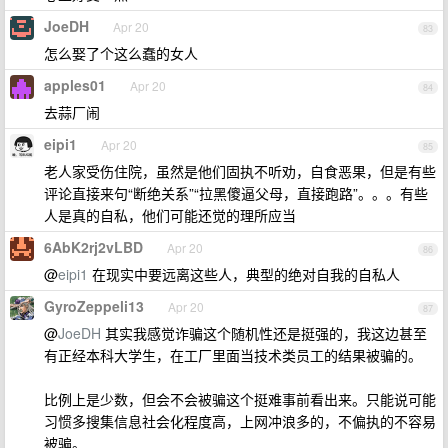
JoeDH
Apr 20
83
怎么娶了个这么蠢的女人
apples01
Apr 20
84
去蒜厂闹
eipi1
Apr 20
85
老人家受伤住院，虽然是他们固执不听劝，自食恶果，但是有些
评论直接来句“断绝关系”“拉黑傻逼父母，直接跑路”。。。有些
人是真的自私，他们可能还觉的理所应当
6AbK2rj2vLBD
Apr 20
86
@
eipi1
在现实中要远离这些人，典型的绝对自我的自私人
GyroZeppeli13
Apr 20
87
@
JoeDH
其实我感觉诈骗这个随机性还是挺强的，我这边甚至
有正经本科大学生，在工厂里面当技术类员工的结果被骗的。
比例上是少数，但会不会被骗这个挺难事前看出来。只能说可能
习惯多搜集信息社会化程度高，上网冲浪多的，不偏执的不容易
被骗。