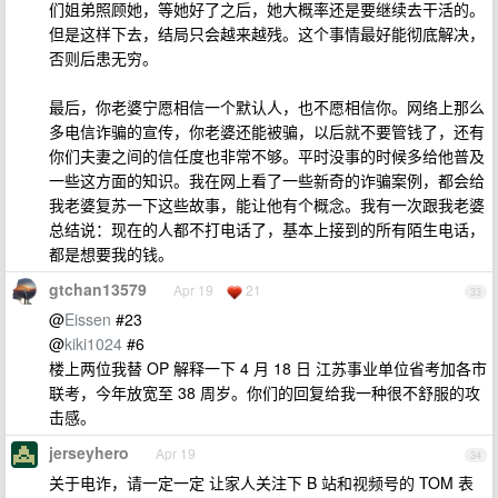
们姐弟照顾她，等她好了之后，她大概率还是要继续去干活的。
但是这样下去，结局只会越来越残。这个事情最好能彻底解决，
否则后患无穷。
最后，你老婆宁愿相信一个默认人，也不愿相信你。网络上那么
多电信诈骗的宣传，你老婆还能被骗，以后就不要管钱了，还有
你们夫妻之间的信任度也非常不够。平时没事的时候多给他普及
一些这方面的知识。我在网上看了一些新奇的诈骗案例，都会给
我老婆复苏一下这些故事，能让他有个概念。我有一次跟我老婆
总结说：现在的人都不打电话了，基本上接到的所有陌生电话，
都是想要我的钱。
gtchan13579
Apr 19
21
33
@
Eissen
#23
@
kiki1024
#6
楼上两位我替 OP 解释一下 4 月 18 日 江苏事业单位省考加各市
联考，今年放宽至 38 周岁。你们的回复给我一种很不舒服的攻
击感。
jerseyhero
Apr 19
34
关于电诈，请一定一定 让家人关注下 B 站和视频号的 TOM 表