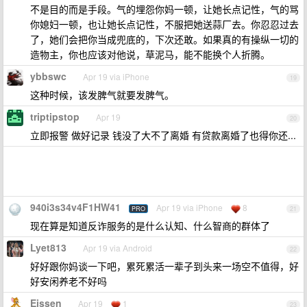
不是目的而是手段。气的埋怨你妈一顿，让她长点记性，气的骂
你媳妇一顿，也让她长点记性，不服把她送蒜厂去。你忍忍过去
了，她们会把你当成兜底的，下次还敢。如果真的有操纵一切的
造物主，你也应该对他说，草泥马，能不能换个人折腾。
ybbswc
Apr 19 via iPhone
19
这种时候，该发脾气就要发脾气。
triptipstop
Apr 19
20
立即报警 做好记录 钱没了大不了离婚 有贷款离婚了也得你还...
940i3s34v4F1HW41
Apr 19 via iPhone
8
PRO
21
现在算是知道反诈服务的是什么认知、什么智商的群体了
Lyet813
Apr 19 via Android
22
好好跟你妈谈一下吧，累死累活一辈子到头来一场空不值得，好
好安闲养老不好吗
Eissen
Apr 19
1
23