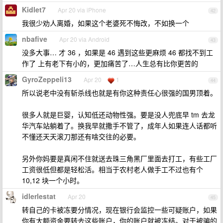
Kidlet7
Apr 20 via iPhone
42
我很少劝人离婚，如果这个老婆死不悔改，不如换一个
nbafive
Apr 20 via Android
43
没多大事… 才 36 ，如果是 46 遇到这些更麻烦 46 都找不到工
作了 上有老下有小的，更加痛苦了…人生总有比你更苦的
GyroZeppeli13
Apr 20
1
44
所以说老中没有斩杀线也就是有你这种责任心很强的国男顶着。
很多人就是巨婴，认知低还动物性强。要是没人兜底早 tm 去龙
华汽车站躺着了。换我早就撒手不管了，成年人如果连人话都听
不懂还天天滚刀那还有啥交往的必要。
另外你妈要是真闲不住就送去珠三角黑厂里面去打工，有些工厂
工资很低但都是轻松活。相当于农村老人做手工不过也有个
10,12 块一个小时。
idlerlestat
Apr 20
45
转自己的卡被冻要分情况，现在银行会监控一些可疑账户，如果
你有大额资金要转去这些账户，你的账户就被冻结。对于被骗的