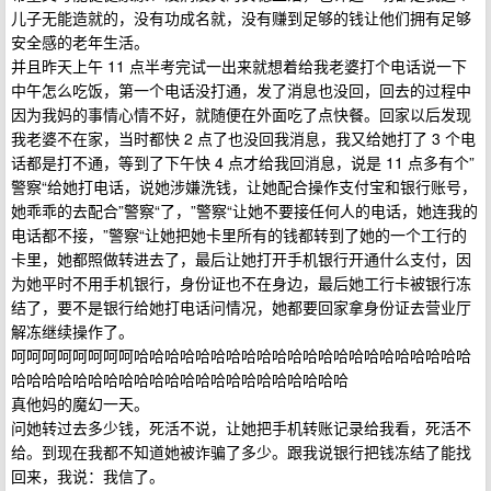
儿子无能造就的，没有功成名就，没有赚到足够的钱让他们拥有足够
安全感的老年生活。
并且昨天上午 11 点半考完试一出来就想着给我老婆打个电话说一下
中午怎么吃饭，第一个电话没打通，发了消息也没回，回去的过程中
因为我妈的事情心情不好，就随便在外面吃了点快餐。回家以后发现
我老婆不在家，当时都快 2 点了也没回我消息，我又给她打了 3 个电
话都是打不通，等到了下午快 4 点才给我回消息，说是 11 点多有个”
警察“给她打电话，说她涉嫌洗钱，让她配合操作支付宝和银行账号，
她乖乖的去配合”警察“了，”警察“让她不要接任何人的电话，她连我的
电话都不接，”警察“让她把她卡里所有的钱都转到了她的一个工行的
卡里，她都照做转进去了，最后让她打开手机银行开通什么支付，因
为她平时不用手机银行，身份证也不在身边，最后她工行卡被银行冻
结了，要不是银行给她打电话问情况，她都要回家拿身份证去营业厅
解冻继续操作了。
呵呵呵呵呵呵呵呵哈哈哈哈哈哈哈哈哈哈哈哈哈哈哈哈哈哈哈哈哈哈
哈哈哈哈哈哈哈哈哈哈哈哈哈哈哈哈哈哈哈哈哈哈
真他妈的魔幻一天。
问她转过去多少钱，死活不说，让她把手机转账记录给我看，死活不
给。到现在我都不知道她被诈骗了多少。跟我说银行把钱冻结了能找
回来，我说：我信了。