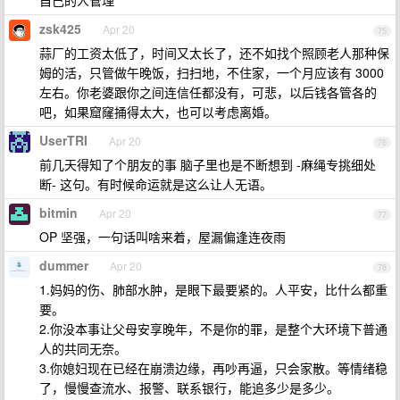
自己的人管理
zsk425
Apr 20
75
蒜厂的工资太低了，时间又太长了，还不如找个照顾老人那种保
姆的活，只管做午晚饭，扫扫地，不住家，一个月应该有 3000
左右。你老婆跟你之间连信任都没有，可悲，以后钱各管各的
吧，如果窟窿捅得太大，也可以考虑离婚。
UserTRI
Apr 20
76
前几天得知了个朋友的事 脑子里也是不断想到 -麻绳专挑细处
断- 这句。有时候命运就是这么让人无语。
bitmin
Apr 20
77
OP 坚强，一句话叫啥来着，屋漏偏逢连夜雨
dummer
Apr 20
78
1.妈妈的伤、肺部水肿，是眼下最要紧的。人平安，比什么都重
要。
2.你没本事让父母安享晚年，不是你的罪，是整个大环境下普通
人的共同无奈。
3.你媳妇现在已经在崩溃边缘，再吵再逼，只会家散。等情绪稳
了，慢慢查流水、报警、联系银行，能追多少是多少。