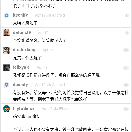
说了 5 年了,我都麻木了
itechify
Apr 19 via Android
8
太特么魔幻了
defunct9
Apr 19
9
不笑难道哭么，笑笑就过去了
dushixiang
Apr 19
10
兄弟，你太难了
felixyale
Apr 19
11
我怀疑 OP 是在讲段子，哪会有那么惨的经历哦
itechify
Apr 19 via Android
12
有没有娃。给父母带，他们闲着会觉得自己没用，没事干像是社
会闲杂人等。到老了我们大概率也会这样
FlytoSirius
Apr 19 via iPhone
13
确实真 tm 魔幻
不过，老人也不会有大事，钱一准也能回来，一切肯定都会好起