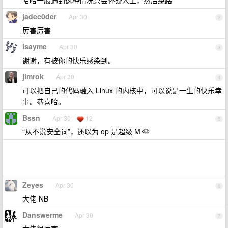
哈哈一般遇到这种情况只会怀疑人生，然后绕路
jadec0der
Apr 30
2
厉害厉害
isayme
Apr 30
3
谢谢，有被你的快乐感染到。
jimrok
Apr 30
4
可以把自己的代码融入 Linux 的内核中，可以说是一生的快乐幸
事。恭喜哈。
Bssn
Apr 30
12
5
“从不说安全词”，还以为 op 是超级 M 🐶
Zeyes
Apr 30
6
大佬 NB
Danswerme
Apr 30
7