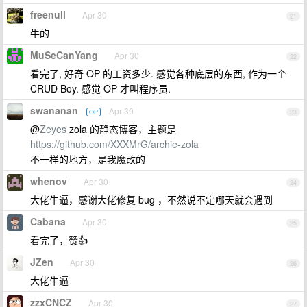
freenull
Apr 30
21
牛的
MuSeCanYang
Apr 30
22
看完了, 好奇 OP 的工资多少. 感觉各种底层的东西, 作为一个
CRUD Boy. 感觉 OP 才叫程序员.
swananan
Apr 30
OP
23
@
Zeyes
zola 的静态博客，主题是
https://github.com/XXXMrG/archie-zola
不一样的地方，是我魔改的
whenov
Apr 30
24
大佬牛逼，感谢大佬修复 bug ，不然说不定哪天就会遇到
Cabana
Apr 30
25
看完了，赞👍
JZen
Apr 30
26
大佬牛逼
zzxCNCZ
Apr 30
27