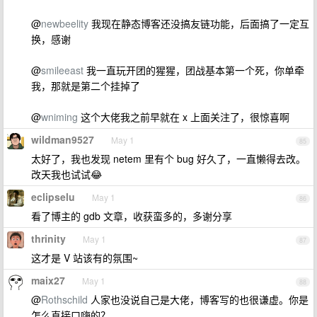
@
newbeelity
我现在静态博客还没搞友链功能，后面搞了一定互
换，感谢
@
smileeast
我一直玩开团的猩猩，团战基本第一个死，你单牵
我，那就是第二个挂掉了
@
wniming
这个大佬我之前早就在 x 上面关注了，很惊喜啊
wildman9527
May 1
85
太好了，我也发现 netem 里有个 bug 好久了，一直懒得去改。
改天我也试试😂
eclipselu
May 1
86
看了博主的 gdb 文章，收获蛮多的，多谢分享
thrinity
May 1
87
这才是 V 站该有的氛围~
maix27
May 1
88
@
Rothschild
人家也没说自己是大佬，博客写的也很谦虚。你是
怎么直接口嗨的？