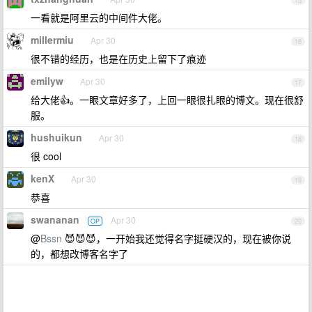
15
一看就是阿里云的中间件大佬。
millermiu
Apr 30
16
很不错的经历，也是在历史上留下了痕迹
emilyw
Apr 30
17
给大佬👍。一眼文章好多了，上回一眼很扎眼的博文。现在很舒
服。
hushuikun
Apr 30
18
很 cool
kenX
Apr 30
19
恭喜
swananan
Apr 30
OP
20
@
Bssn
😈😈😈，一开始我还觉得名字挺硬汉的，现在被你说
的，都想改博客名字了