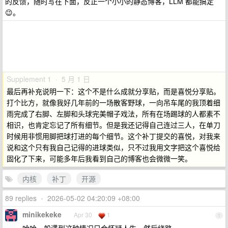
的反馈，随时写在下面，反正一个小小的静态博客，LLM 都能搞定
😉。
Supplement 1 · 5 月 1 日
最后再补充说明一下：这个不是什么成就分享贴，而是喜悦分享贴。
打个比方，就像我好几年前的一场散客野球，一向吊车尾的我顶着细
雨完成了右脚、左脚和头球完美帽子戏法，所有在场踢球的人都素不
相识，也肯定忘记了所有细节。但是我还记得自己连过三人，在单刀
时候用非惯用脚把球打进的每个细节。这个补丁提交的喜悦，对我来
说和这个只有我自己记得的进球类似，只不过我用文字把这个喜悦给
固化了下来，可能多年后我看到自己的博客也会微微一笑。
内核
补丁
开源
89 replies
•
2026-05-02 04:20:09 +08:00
minikekeke
Apr 30
1
1