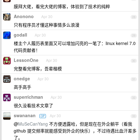
膜拜大佬，看完大佬的博客，体验到了技术的纯粹
Anonono
Apr 30
28
只有程序员才懂这种事情多么浪漫
godall
Apr 30
29
楼主个人履历表里面又可以增加闪亮的一笔了：linux kernel 7.0
代码贡献者！
LessonOne
Apr 30
30
完整看完博客，吾辈楷模
onedge
Apr 30
31
高手高手
superrichman
Apr 30
32
很久没看技术文章了
swananan
Apr 30
OP
33
@
MuSeCanYang
不方便透露哈，但是现在在外企躺平（看我
github 提交频率就能感受到外企的快乐），不过待遇比血汗差多
了。