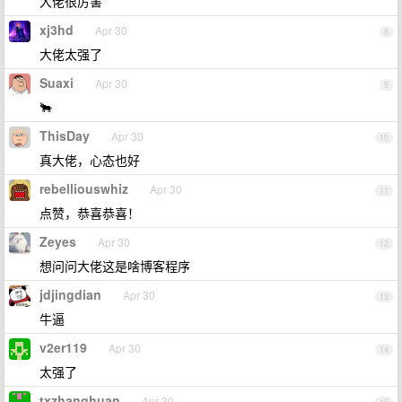
大佬很厉害
xj3hd
Apr 30
8
大佬太强了
Suaxi
Apr 30
9
🐂
ThisDay
Apr 30
10
真大佬，心态也好
rebelliouswhiz
Apr 30
11
点赞，恭喜恭喜！
Zeyes
Apr 30
12
想问问大佬这是啥博客程序
jdjingdian
Apr 30
13
牛逼
v2er119
Apr 30
14
太强了
txzhanghuan
Apr 30