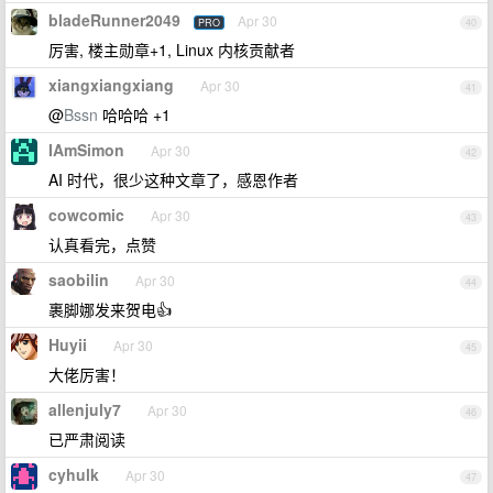
bladeRunner2049
Apr 30
PRO
40
厉害, 楼主勋章+1, Linux 内核贡献者
xiangxiangxiang
Apr 30
41
@
Bssn
哈哈哈 +1
IAmSimon
Apr 30
42
AI 时代，很少这种文章了，感恩作者
cowcomic
Apr 30
43
认真看完，点赞
saobilin
Apr 30
44
裹脚娜发来贺电👍
Huyii
Apr 30
45
大佬厉害！
allenjuly7
Apr 30
46
已严肃阅读
cyhulk
Apr 30
47