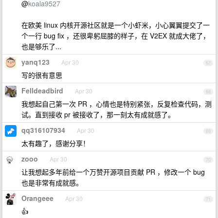
@
koala9527
在欧美 linux 内核开源社区就是一个小虾米，小心翼翼提交了一
个一行 bug fix ，还很卑躬屈膝的样子，在 V2EX 就成大佬了，
也是够乐了...
yanq123
Apr 30
67
写的很有意思
Felldeadbird
Apr 30
68
我想起自己第一次 PR ，心情也是特别紧张，反复检查代码，测
试。直到接收 pr 被接收了，那一刻太有成就感了。
qq316107934
Apr 30
69
太有趣了，感谢分享！
zooo
Apr 30
70
让我想起多年前给一个万赞开源项目贡献 PR ，修改一个 bug
也是非常有成就感。
Orangeee
Apr 30
71
👍