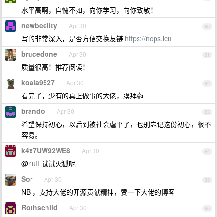
水平高啊，自愧不如，向你学习，向你致敬！
newbeelity
Apr 30
60
写的非常深入，是否方便交换友链
https://nops.icu
brucedone
Apr 30
61
质量很高！推荐阅读！
koala9527
Apr 30
62
看完了，少有的真正做事的大佬，膜拜👍
brando
Apr 30
63
希望保持初心，以后到被社会虐平了，也别忘记这份初心，很不
容易。
k4x7UW92WE8
Apr 30
64
@
nuII
试试火狐呢
Sor
Apr 30
65
NB ，支持大佬的开源贡献精神，赞一下大佬的博客
Rothschild
Apr 30
66