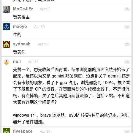
MoGeJiEr
Apr 30
55
赞美楼主
mooyo
Apr 30
56
牛的
sydnash
Apr 30
57
赞美你
nuII
Apr 30
58
先赞一个。想先收藏后面再看，结果浏览器的页面突然开始卡了
起来，我还以为又是 gemini 那破网页，没想到关了 gemini 还是
会有卡顿的现象，看了下 gpu 占用，浏览器能到 100%。挨个看
了下发现是 OP 的博客，在页面滑动的时候都比较卡，不是很流
畅，有点掉帧，关了之后其他页面就流畅了，包括 v 站。不知道
大家有遇到这个问题吗？
windows 11 ，brave 浏览器，890M 核显+独显的笔记本，浏览
器开了硬件加速。
flyespace
Apr 30
59