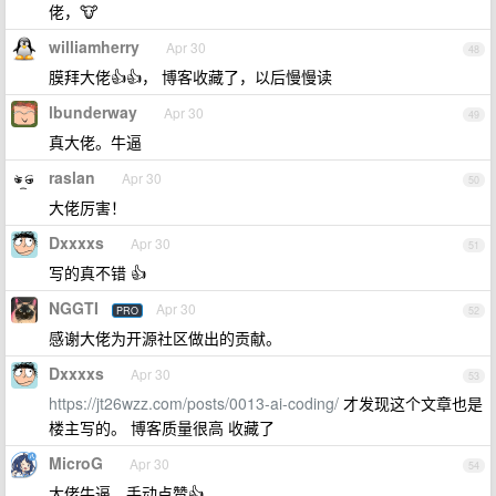
佬，🐮
williamherry
Apr 30
48
膜拜大佬👍👍， 博客收藏了，以后慢慢读
lbunderway
Apr 30
49
真大佬。牛逼
raslan
Apr 30
50
大佬厉害！
Dxxxxs
Apr 30
51
写的真不错 👍
NGGTI
Apr 30
PRO
52
感谢大佬为开源社区做出的贡献。
Dxxxxs
Apr 30
53
https://jt26wzz.com/posts/0013-ai-coding/
才发现这个文章也是
楼主写的。 博客质量很高 收藏了
MicroG
Apr 30
54
大佬牛逼，手动点赞👍