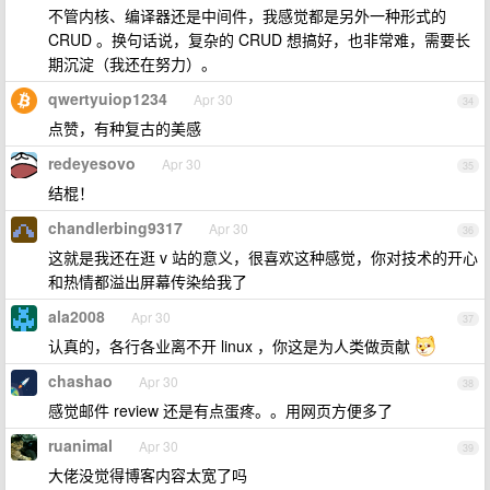
不管内核、编译器还是中间件，我感觉都是另外一种形式的
CRUD 。换句话说，复杂的 CRUD 想搞好，也非常难，需要长
期沉淀（我还在努力）。
qwertyuiop1234
Apr 30
34
点赞，有种复古的美感
redeyesovo
Apr 30
35
结棍！
chandlerbing9317
Apr 30
36
这就是我还在逛 v 站的意义，很喜欢这种感觉，你对技术的开心
和热情都溢出屏幕传染给我了
ala2008
Apr 30
37
认真的，各行各业离不开 linux ，你这是为人类做贡献
chashao
Apr 30
38
感觉邮件 review 还是有点蛋疼。。用网页方便多了
ruanimal
Apr 30
39
大佬没觉得博客内容太宽了吗