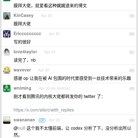
膜拜大佬，就爱看这种娓娓道来的博文
KinCasey
Apr 30
79
膜拜大佬
Ericcccccccc
Apr 30
80
写的很好
love4taylor
Apr 30
81
读完了，nb
wavever
Apr 30
82
感谢 op 让我在被 AI 包围的时代里感受到一丝技术带来的乐趣
wniming
Apr 30 via Android
83
刚才看到腾讯的内核大佬都转发你的 twitter 了：
https://x.com/silsrc/with_replies
swananan
Apr 30
OP
84
@
nuII
这个我不太懂前端，让 codex 分析了下，没分析出所以
然。