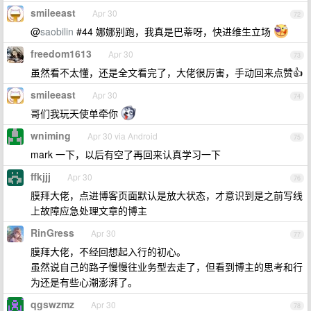
smileeast
Apr 30
72
@
saobilin
#44 娜娜别跑，我真是巴蒂呀，快进维生立场
freedom1613
Apr 30
73
虽然看不太懂，还是全文看完了，大佬很厉害，手动回来点赞👍
smileeast
Apr 30
74
哥们我玩天使单牵你
wniming
Apr 30 via Android
75
mark 一下，以后有空了再回来认真学习一下
ffkjjj
Apr 30
76
膜拜大佬，点进博客页面默认是放大状态，才意识到是之前写线
上故障应急处理文章的博主
RinGress
Apr 30
77
膜拜大佬，不经回想起入行的初心。
虽然说自己的路子慢慢往业务型去走了，但看到博主的思考和行
为还是有些心潮澎湃了。
qgswzmz
Apr 30
78