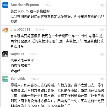
AmericanExpress
May 9
93
美式 suburb 跟车是最搭的
以我在国内的记忆而言有车肯定比没车好，但停车堵车真的也非
常烦
unco020511
May 9
94
有车确实要舒服很多,我现在一个新能源汽车一个小牛电瓶车,这
两个搭配很爽,近的我就骑电瓶车,远一点我就开车,而且我也比较
喜欢开车
waye121
May 9
95
电车还能睡车里
酒店钱都省了
哈哈哈
Yanickkk
May 9
96
得看人，如果喜欢出去玩的话，车很方便，我不太爱出去，停车
焦虑会比开车的方便占比更多，尤其是在市区，虽然现在已经买
了车，周末一般还是打车出去，只有工作日通勤开车（还要考虑
到晚上回来有没有地方停车）。奉劝各位一句，买车之前一定要
判断好停车是不是方便，是不是要抢车位