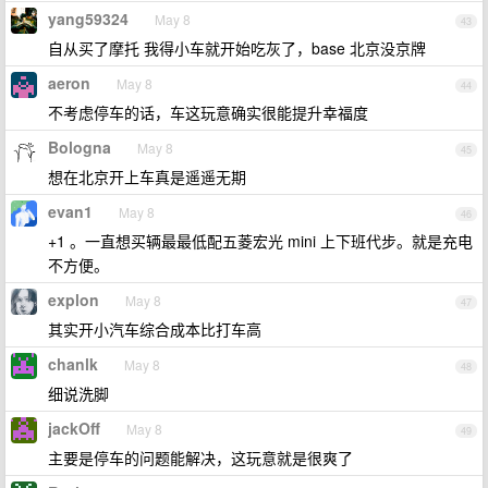
yang59324
May 8
43
自从买了摩托 我得小车就开始吃灰了，base 北京没京牌
aeron
May 8
44
不考虑停车的话，车这玩意确实很能提升幸福度
Bologna
May 8
45
想在北京开上车真是遥遥无期
evan1
May 8
46
+1 。一直想买辆最最低配五菱宏光 mini 上下班代步。就是充电
不方便。
explon
May 8
47
其实开小汽车综合成本比打车高
chanlk
May 8
48
细说洗脚
jackOff
May 8
49
主要是停车的问题能解决，这玩意就是很爽了