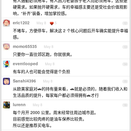
有人通勤必须用车，有人因为老婆孩子老人而必须用车，这些是
硬需求。如果抛开硬需求，车的幸福感主要还是受社会价值观影
响，“补齐”装备，增加掌控感。
eric1202
May 8
5
12
不堵车，方便停车，解决这 2 个核心问题后开车确实能提升幸福
感。
momo65535
May 8
13
只要你一直往郊区跑，你就很爽。
eventlooped
May 8
14
有车的人也可能会觉得是个负担
Sanshi4396
May 8
15
从欧美家庭对🚗的持有量来看，🚗就是必须的，随着我们收入和
生活品质的提升，每家每户都必须得拥有🚗才行
lurenn
May 8
16
每个月开 2000 公里。周末经常往周边城市逛。
目前感觉比较肉疼的是油车保养比较贵。
所以还是推荐买电车。