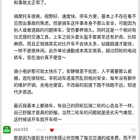
和事故太正常了。
骑摩托车很爽，视野好、速度快、停车方便，基本上不存在看不
见而出事故的焦虑。但是骑车这件事本身不那么安全，可能因为
别人或者道路的问题摔车，受伤要养很久。同时这是一个相对有
仪式感的交通工具，上车之前头套头盔手套甚至还有护具，比较
麻烦。而且正规骑其实对比开车不会快太多，钻缝超速才能快，
一样不是很休闲。此外单论通勤成本其实很高，超过四轮的电动
轿车，现在油价真不便宜～
骑小电驴那可就太快乐了，安静惬意不扰民，人不需要那么紧
绷，逛吃很轻松。非机动车道虽然乱但相对安全，每年没有额外
的维护开销，充电也便宜。不改装的前提下跑不快跑不远，短途
代步首选。
最近我基本上都骑车，有自己的四轮后骑二轮的心态会不一样，
自己舒服才是真的舒服。当然二轮车的问题就是恶劣天气难受，
这时候该开车就开车呗～
zzx332
May 9
1
81
那是因为提前支付的体感让你忽略了每次交通的成本费，而不开