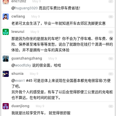
eric1202
May 9
87
@
huguang3320
而且打车费比停车费省钱！
cwliang
May 9
88
老弟可太会生活了，毕业一年就知道开车去郊区洗脚更实惠
lewurui
May 9
89
那是因为你坐的是朋友的车吧？你不会为了停车难、停车费、保
险、保养甚至堵车等等发愁，说白了就跟你花钱打个滴滴一样的
体验，并不是拥有一台车的真实体验
guanzhangzhang
May 9
90
@
woodfizky
说的很全面，哈哈
shunia
May 9
91
@
evan1
#45 可是总体上来说现在全国基本都充电很容易/方便
了吧。
另外我个人的感受是，有车了以后会觉得即便三公里远的充电桩
也不算远，在有时间的前提下。
duanjiong
May 9
92
我就是比较享受开车， 就觉得很舒服