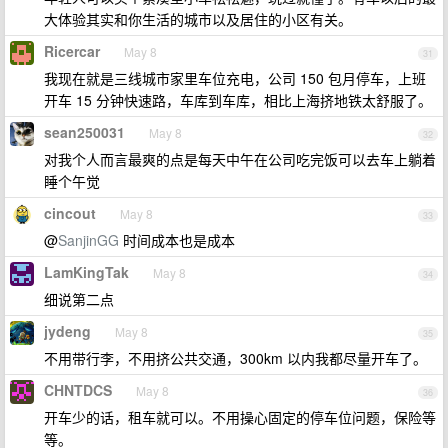
大体验其实和你生活的城市以及居住的小区有关。
Ricercar
May 8
31
我现在就是三线城市家里车位充电，公司 150 包月停车，上班
开车 15 分钟快速路，车库到车库，相比上海挤地铁太舒服了。
sean250031
May 8
32
对我个人而言最爽的点是每天中午在公司吃完饭可以去车上躺着
睡个午觉
cincout
May 8
33
@
SanjinGG
时间成本也是成本
LamKingTak
May 8
34
细说第二点
jydeng
May 8
35
不用带行李，不用挤公共交通，300km 以内我都尽量开车了。
CHNTDCS
May 8
36
开车少的话，租车就可以。不用操心固定的停车位问题，保险等
等。