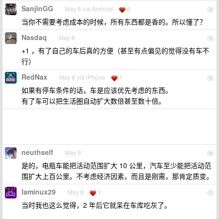
SanjinGG
May 8 via Android
6
3
当你不需要考虑成本的时候，所有东西都是香的。所以懂了？
Nasdaq
May 8
4
+1 ，有了自己的车后真的方便（甚至有点偏见的觉得没有车不
行）
RedNax
May 8 via iPhone
1
5
如果有停车条件的话，车是应该优先考虑的东西。
有了车可以把生活圈自动扩大数倍甚至数十倍。
neuthself
May 8
6
是的，电瓶车能把活动范围扩大 10 公里，汽车至少能把活动范
围扩大上百公里。不考虑经济因素，而且是刚需，那肯定质变。
laminux29
May 8
1
7
当时我也这么觉得，2 年后它就呆在车库吃灰了。