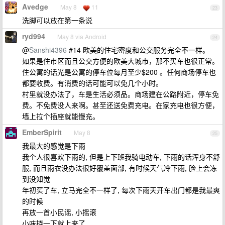
Avedge
May 8
11
23
洗脚可以放在第一条说
ryd994
May 8 via Android
24
@
Sanshi4396
#14 欧美的住宅密度和公交服务完全不一样。
如果是住市区而且公交方便的欧美大城市，那不买车也很正常。
住公寓的话光是公寓的停车位每月至少$200 。任何商场停车也
都要收费。有消费的话可能可以免几个小时。
村里就没办法了，车是生活必须品。商场建在公路附近，停车免
费。不免费没人来啊。甚至还送免费充电。在家充电也很方便，
墙上拉个插座就能慢充。
EmberSpirit
May 8
25
我最大的感觉是下雨
我个人很喜欢下雨的, 但是上下班我骑电动车, 下雨的话浑身不舒
服, 而且雨衣没办法很好覆盖面部, 有时候天气冷下雨, 脸上会冻
到没知觉
年初买了车, 立马完全不一样了, 每次下雨天开车出门都是我最爽
的时候
再放一首小民谣, 小摇滚
小味挠一下就上来了