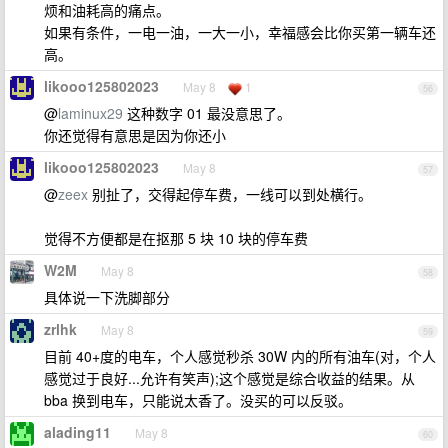
烦和油耗高的痛点。
如果有条件，一电一油，一大一小，幸福感会比你买第一辆车还
高。
likooo125802023
May 8
1
56
@
laminux29
这种数字 01 最没意思了。
你还觉得有意思是因为你还小
likooo125802023
May 8
57
@
zeex
别扯了，交得起停车费，一线可以到处横行。
觉得不方便都是在抠那 5 块 10 块的停车费
W2M
May 8
58
具体说一下洗脚部分
zrlhk
May 8
59
目前 40+度的电车，个人感觉秒杀 30W 内的所有油车(对，个人
感觉过于良好...允许有笑声);这个感觉是综合收益的结果。从
bba 换到电车，只能说太香了。没买的可以反驳。
alading11
May 8
60