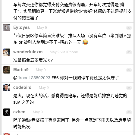
车每次交通你都觉得支付交通费很肉痛，开车每次觉得是“赚
了”，实际稍微算一下账就知道带给你“良好”体感的不过是提前支
付的错觉罢了
Eytoyes
May 9
82
节假日景区停车简直灾难级：排队入场→没有车位→堵到别人挪
车 or 被别人堵到走不了=糟心的一天
wonderfulcxm
May 9 via iPhone
83
准备搞台五菱宏光 ev
Martin9
May 9
84
@
likooo125802023
#56 你对一线的停车费还是太保守了
codebird
May 9
85
是爽，现在爽的话，感觉得是电车，还得是能后排放到睡觉的
suv 之类的
czhen
May 9
86
除了通勤/老婆孩子等刚需用车, 另外一点就是下雨天以及想走随
时能出发.