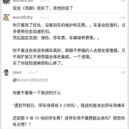
AdrianLau
May 9
66
说说《洗脚》就好了，其他别说了
woodfizky
May 9
67
你只看到了好处，没看到车的维护和花费。。车是会贬值的，过
多使用也会加速折旧。
然后固定花销：保险、停车费、车辆保养费等。。
你不看这些就说有辆车真好，那跟不养猫的人去朋友家撸猫，又
不用铲屎又不用带猫去体检看病，一个道理。
买了你就知道麻烦和心疼了。
zeex
May 9
68
@
likooo125802023
你要不要看一下我讲的什么
“遇到节假日，停车场得排 2 小时队”，我说的是进出停车场堵车
还抠那 5 块 10 块的停车费？进停车场不缴费能出来吗？感觉你
有点愣？？