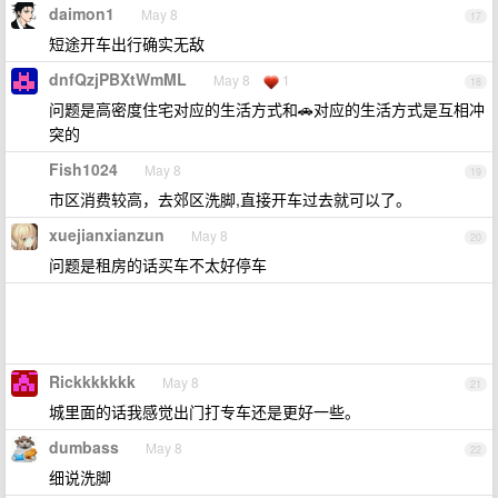
daimon1
May 8
17
短途开车出行确实无敌
dnfQzjPBXtWmML
May 8
1
18
问题是高密度住宅对应的生活方式和🚗对应的生活方式是互相冲
突的
Fish1024
May 8
19
市区消费较高，去郊区洗脚,直接开车过去就可以了。
xuejianxianzun
May 8
20
问题是租房的话买车不太好停车
Rickkkkkkk
May 8
21
城里面的话我感觉出门打专车还是更好一些。
dumbass
May 8
22
细说洗脚