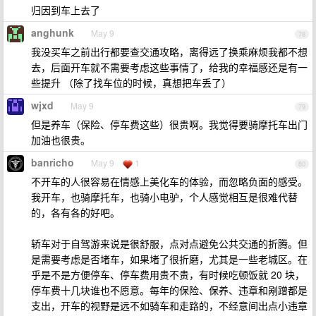
归因到车上去了
anghunk
May 9
78
我没买车之前出行都要查交通攻略，离得远了换乘麻烦我都不想
去，后面开车就不需要考虑这些事情了，给我的幸福感还是有一
些提升 （除了找车位的时候，真想把车丢了）
wjxd
May 9
79
但是养车（保险、停车费这些）很贵啊。我觉得要骑摩托车出门
加油也很贵。
banricho
May 9
1
80
不开车的人很容易在情感上美化车的体验，而忽略负面的感受。
我开车，也骑摩托车，也骑小电驴，个人感觉相互是很难代替
的，各有各的好吧。
轿车对于自驾游来说是很舒服，点对点避免公共交通的折腾。但
是需要考虑是否堵车，如果堵了很折磨，尤其是一些老城区。在
乎是不是方便停车、停车费用贵不贵，有时候吃顿饭就 20 块，
停车费十几块谁也不愿意。每年的保险、保养、违章和剐蹭都是
支出，开车的视野是远不如骑车和走路的，不经意间出点小违章