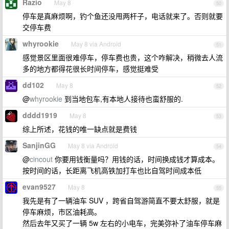
Razio
May 8
50
停车是真麻烦啊，钓个鱼还没甩两杆子，电话就来了。否则就要
交停车费
whyrookie
May 8 via Android
51
感觉景区里面很难停车，停车费也贵，这个咋解决，稍微去人流
多的地方都得花很长时间停车，感觉挺难受
dd102
May 8
52
@
whyrookie
到当地包车,有本地人接待也蛮舒服的.
dddd1919
May 8
53
综上所述，花钱的唯一缺点就是费钱
SanjinGG
May 8 via Android
54
@
cincout
你要用钱衡量吗？用钱的话，时间换成钱才算成本。
按时间的话，长距离飞机高铁加打车也比自驾时间成本低
evan9527
May 8
55
我先是有了一辆油车 SUV ，跨省自驾游简直不要太舒服，就是
停车麻烦，市区油耗高。
然后去年又买了一辆 5w 左右的小电车，完美弥补了油车停车麻