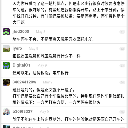
因为你只看到了这一趟的优点，但是市区出行很多时候要考虑停
车问题，很麻烦的。有些短途我都懒得开车，路上十来分钟，停
车找好几分钟，有时候还要被贴条；要是停商场，停车费也是个
大问题。
jfsd2000
May 8
61
堵车停车不爽，不是雨雪天我更喜欢摩托电驴。
lyer5
May 9
62
细说郊区洗脚和城区洗脚有什么不一样
DigitalO1
May 9
63
还可以吧，油价也涨，电车也行
340244120w
May 9
64
题目是对的，但是正文就不严谨了。
打车还是要比自己有个车性价比高的，特别现在网约车到处都扎
堆的情况下：一方面打车方便，一方面停车很恼火
b309f3337
May 9
65
除了不能在车上放东西以外，打车的体验绝对是碾压自己开车的