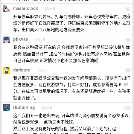
masterclock
May 9
97
开车停车麻烦到要死，打车到哪停哪，开车必须找停车位，更麻
烦的是停好车它就在那里了，游玩结束必须回到停车的地方去取
车，出口离入口八里地的地方简直要死
phkvae
May 9
98
我会有这种感觉 打车的话 会找最便宜的打 甚至想法设法叠加优
惠卷 然而自己开车 加油的时候好像也并没有那么肉痛 甚至觉得
自己开车很爽 正常情况下也不会那么在意油耗
darktutu
May 9
99
我这现在非高峰期公交和地铁的发车间隔都很长，所以有车出门
会方便很多，现在旅游季节，打车不好打，或者都需要等 5-10
分。在成本可以承受的情况下，有车还是舒适度好一些，有孩子
就更方便了。
HunSiKing
May 9
100
这回我们五一也是出去玩, 开车路过河源小朋友说有个恐龙乐园,
然后说走就走.一点功夫也不耽误.
然后路上发现有更好玩的行程, 然后又取消了计划的行程.