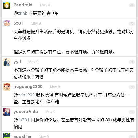
Pandroid
May 9
69
@
zrlhk
老哥买的啥电车
6581
May 9
70
买车就是提升生活品质的是消费，消费必然花更多钱，绝对比打
车花钱多。
但是买车的前提是有车位，要不很麻烦。真的很麻烦。
yyll
May 9
71
不知道四个轮子的车能不能提高幸福感，2 个轮子的电瓶车确实
给我带来了方便
huguang3320
May 9
72
@
eric1202
我也觉得 有时候跨区我宁愿不开车 打车更方便一
些，主要是堵车+停车难
yosoroAida
May 9
73
@
liu731
同意你的说法，甚至带有对没有驾照的 30+成年男性有
偏见
apuslilie
May 9
74