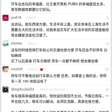
开车出去玩的幸福度，比王者开黑和 PUBG 的幸福度低太多，
甚至数据库都要比它好玩。
yxd19
May 8
8
出去玩、放东西很方便。生活半径上面，其实本来在上海生活不
需要太大的生活半径，对我来说买车扩大生活半径的实感是能经
常去魏家凉皮吃汉堡了。
zfyime
May 8
9
没车的时候觉得打车和公共交通也很方便 开车还会不好停车 比
较麻烦
买了以后真香 打车才麻烦 停车一点都不麻烦 想去哪去哪
coolxll
May 8
1
10
停车可不像电动自行车那么方便 还贵，如果是上海的话，停停
车一天 100 块就没有了
QingXuJiaZhi
May 8 via Android
11
有车提高幸福感是真的，但你说的原因不太对。节假日用车，一
年也就几次，租车可以解决。去郊区洗脚，滴滴也很方便。