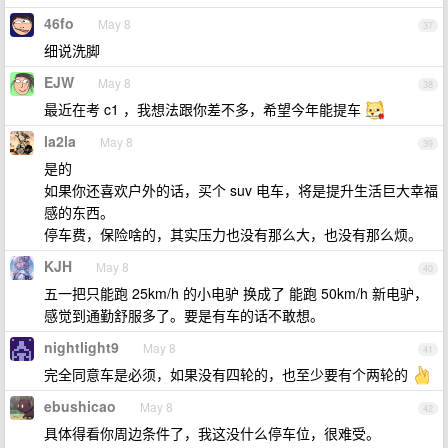
46fo
May 8
37
细说洗脚
EJW
May 8
38
最近在考 c1 ，我想法跟你差不多，希望今年能提车
la2la
May 8
39
是的
如果你还喜欢户外的话，买个 suv 电车，将是提升生活巨大幸福
感的东西。
停车费，保险啥的，其实压力也没有那么大，也没有那么烦。
KJH
May 8
40
五一把只能跑 25km/h 的小电驴 换成了 能跑 50km/h 新电驴，
感觉到通勤舒服多了。要是有车的话不敢想。
nightlight9
May 8
41
完全同意车是必须，如果没有四轮的，也至少要有个两轮的
ebushicao
May 8
42
具体得看你周边条件了，我这没什么停车位，很难受。