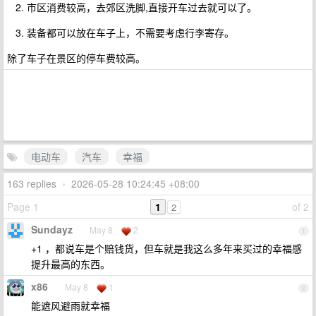
市区消费较高，去郊区洗脚,直接开车过去就可以了。
装备都可以放在车子上，不需要考虑行李寄存。
除了车子在景区的停车费较高。
电动车
汽车
幸福
163 replies
•
2026-05-28 10:24:45 +08:00
Page 1
1
of 2
2
Sundayz
May 8
2
1
+1 ，都说车是个赔钱货，但车就是我这么多年来买过的幸福感
提升最高的东西。
x86
May 8
1
2
能遮风避雨就幸福