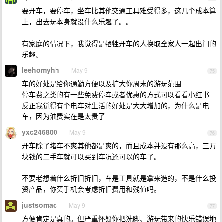
要开车，要停车，坐车比其他交通工具难受得多，这几个成本算
上，出去玩本身就没什么乐趣了。。
有家庭的情况下，我觉得是牺牲开车的人换取全家人一起出门的
乐趣。
leehomyhh
May 9
75
车的好处是给你通勤方便以及扩大你周末的游玩范围
停车费之类的有一些免费停车或者优惠的方式可以看看小红书
反正我觉得有个电车对生活的好处是大大增加的，为什么是电
车，因为油费实在是太贵了
yxc246800
May 9
76
开车除了堵车不爽其他都是爽的，而且成本并没有那么高，三万
块钱的二手车就可以买到车况还可以的车了。
不要老想着什么折旧折旧，车是工具就是拿来造的，不是什么投
资产品，你买手机会考虑折旧费用和残值吗。
justsomac
May 9
77
方便肯定是真的。但严重怀疑你把洗脚、游玩带来的快乐错误地