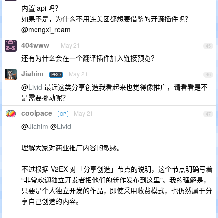
内置 api 吗？
如果不是，为什么不用连美团都想要借鉴的开源插件呢？
@mengxi_ream
404www
May 21
45
还有为什么会在一个翻译插件加入链接预览?
Jiahim
May 21
PRO
46
@
Livid
最近这类分享创造我看起来也觉得像推广，请看看是不
是需要挪动呢？
coolpace
May 21
OP
47
@
Jiahim
@
Livid
理解大家对商业推广内容的敏感。
不过根据 V2EX 对「分享创造」节点的说明，这个节点明确写着
“非常欢迎独立开发者把他们的新作发布到这里”。我的理解是，
只要是个人独立开发的作品，即使采用收费模式，也仍然属于分
享自己创造的内容。