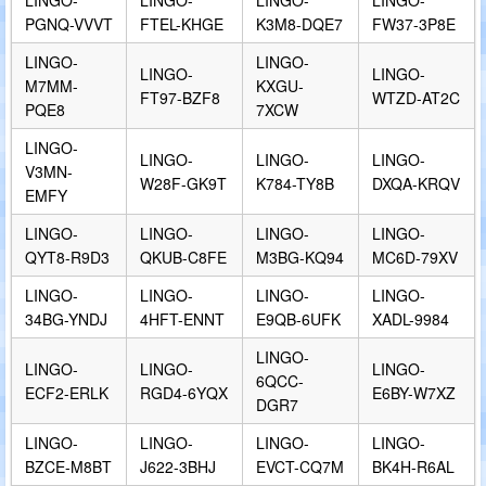
PGNQ-VVVT
FTEL-KHGE
K3M8-DQE7
FW37-3P8E
LINGO-
LINGO-
LINGO-
LINGO-
M7MM-
KXGU-
FT97-BZF8
WTZD-AT2C
PQE8
7XCW
LINGO-
LINGO-
LINGO-
LINGO-
V3MN-
W28F-GK9T
K784-TY8B
DXQA-KRQV
EMFY
LINGO-
LINGO-
LINGO-
LINGO-
QYT8-R9D3
QKUB-C8FE
M3BG-KQ94
MC6D-79XV
LINGO-
LINGO-
LINGO-
LINGO-
34BG-YNDJ
4HFT-ENNT
E9QB-6UFK
XADL-9984
LINGO-
LINGO-
LINGO-
LINGO-
6QCC-
ECF2-ERLK
RGD4-6YQX
E6BY-W7XZ
DGR7
LINGO-
LINGO-
LINGO-
LINGO-
BZCE-M8BT
J622-3BHJ
EVCT-CQ7M
BK4H-R6AL