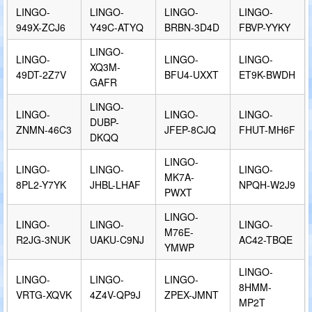
LINGO-
LINGO-
LINGO-
LINGO-
949X-ZCJ6
Y49C-ATYQ
BRBN-3D4D
FBVP-YYKY
LINGO-
LINGO-
LINGO-
LINGO-
XQ3M-
49DT-2Z7V
BFU4-UXXT
ET9K-BWDH
GAFR
LINGO-
LINGO-
LINGO-
LINGO-
DUBP-
ZNMN-46C3
JFEP-8CJQ
FHUT-MH6F
DKQQ
LINGO-
LINGO-
LINGO-
LINGO-
MK7A-
8PL2-Y7YK
JHBL-LHAF
NPQH-W2J9
PWXT
LINGO-
LINGO-
LINGO-
LINGO-
M76E-
R2JG-3NUK
UAKU-C9NJ
AC42-TBQE
YMWP
LINGO-
LINGO-
LINGO-
LINGO-
8HMM-
VRTG-XQVK
4Z4V-QP9J
ZPEX-JMNT
MP2T