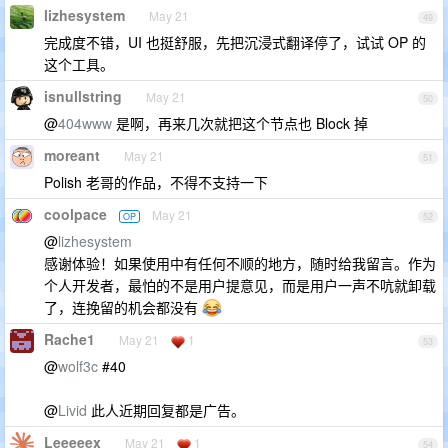
lizhesystem
May 21
49
完成度不错，UI 也挺舒服，先把沉浸式翻译停了，试试 OP 的
这个工具。
isnullstring
May 21
50
@
404www
是啊，再来几次就把这个节点也 Block 掉
moreant
May 21
51
Polish 老哥的作品，不得不支持一下
coolpace
May 21
OP
52
@
lizhesystem
感谢体验！如果使用中有任何不顺的地方，随时给我留言。作为
个人开发者，最怕的不是用户提意见，而是用户一声不吭就卸载
了，连挽留的机会都没有
Rache1
May 21
1
53
@
wolf3c
#40
@
Livid
此人近期回复都是广告。
Leeeeex
May 21
1
54