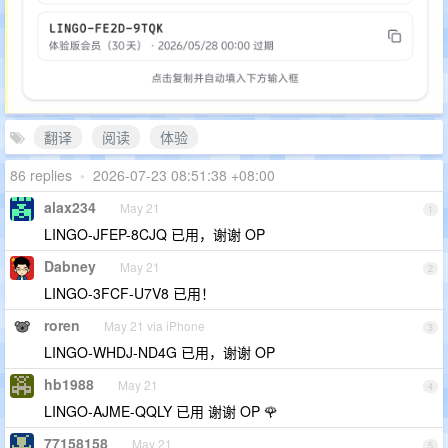
翻译
阅读
体验
86 replies
•
2026-07-23 08:51:38 +08:00
alax234
May 21
1
LINGO-JFEP-8CJQ 已用，谢谢 OP
Dabney
May 21
2
LINGO-3FCF-U7V8 已用！
roren
May 21 via iPhone
3
LINGO-WHDJ-ND4G 已用，谢谢 OP
hb1988
May 21
4
LINGO-AJME-QQLY 已用 谢谢 OP 🌹
77158158
May 21
5