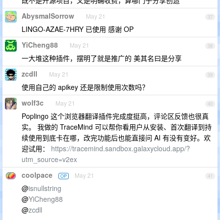
既不是开源项目，又是明确收费，算哪门子分享创造
AbysmalSorrow
May 21
37
LINGO-AZAE-7HRY 已使用 感谢 OP
YiCheng88
May 21
38
一大堆这种插件，摆明了就是推广的 美其名曰是分享
zcdll
May 21
39
使用自己的 apikey 还是限制使用次数吗？
wolf3c
May 21
40
Poplingo 这个浏览器翻译插件完成度挺高，评论区反馈也很真
实。 我做的 TraceMind 可以帮你看用户从安装、首次翻译到持
续使用到底卡在哪，改完功能后也能直接问 AI 有没有变好。欢
迎试用：
https://tracemind.sandbox.galaxycloud.app/?
utm_source=v2ex
coolpace
May 21
OP
41
@
isnullstring
@
YiCheng88
@
zcdll