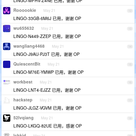
LINGO-MFHV-Z4NE 已用，谢谢 OP
Roooookie
May 21
12
LINGO-33GB-6M6J 已用，谢谢 OP
wu655632
May 21
13
LINGO-N449-ZZEP 已用，谢谢 OP
wangliang4468
May 21
14
LINGO-J9AU-PJ3T 已用，谢谢 OP
QuiescentBit
May 21
15
LINGO-M76E-YMWP 已用，谢谢 OP
workbest
May 21
16
LINGO-LNT4-EJZZ 已用，谢谢 OP
hackstep
May 21
17
LINGO-JLGZ-VGVM 已用，谢谢 OP
52lvqiang
May 21
18
LINGO-LKGQ-82UE 已用，感谢 OP
lchkid
May 21