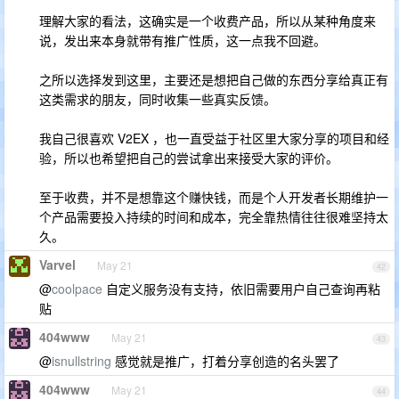
理解大家的看法，这确实是一个收费产品，所以从某种角度来
说，发出来本身就带有推广性质，这一点我不回避。
之所以选择发到这里，主要还是想把自己做的东西分享给真正有
这类需求的朋友，同时收集一些真实反馈。
我自己很喜欢 V2EX ，也一直受益于社区里大家分享的项目和经
验，所以也希望把自己的尝试拿出来接受大家的评价。
至于收费，并不是想靠这个赚快钱，而是个人开发者长期维护一
个产品需要投入持续的时间和成本，完全靠热情往往很难坚持太
久。
Varvel
May 21
42
@
coolpace
自定义服务没有支持，依旧需要用户自己查询再粘
贴
404www
May 21
43
@
isnullstring
感觉就是推广，打着分享创造的名头罢了
404www
May 21
44