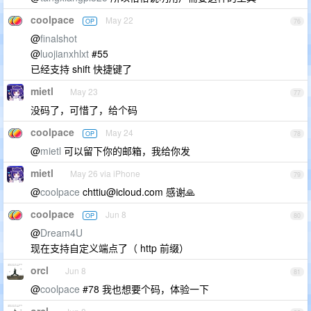
coolpace
May 22
OP
76
@
finalshot
@
luojianxhlxt
#55
已经支持 shift 快捷键了
mietl
May 23
77
没码了，可惜了，给个码
coolpace
May 24
OP
78
@
mietl
可以留下你的邮箱，我给你发
mietl
May 26 via iPhone
79
@
coolpace
chttiu@icloud.com
感谢🙏
coolpace
Jun 8
OP
80
@
Dream4U
现在支持自定义端点了（ http 前缀）
orcl
Jun 8
81
@
coolpace
#78 我也想要个码，体验一下