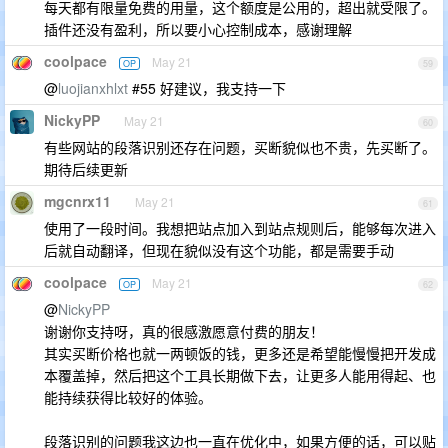
每天都有限量免费的用量，这个额度是公用的，超出就受限了。
插件还没有盈利，所以要小心控制成本，感谢理解
coolpace
May 21
OP
59
@
luojianxhlxt
#55 好建议，我支持一下
NickyPP
May 21
60
有些网站的段落识别还存在问题，买断貌似也不贵，先买断了。
期待后续更新
mgcnrx11
May 21
61
使用了一段时间。我想把站点加入到站点规则后，能够每次进入
后就自动翻译，但现在貌似没有这个功能，都是需要手动
coolpace
May 21
OP
62
@
NickyPP
谢谢你支持呀，真的很感激愿意付费的朋友！
其实买断价格也就一两顿饭的钱，更多还是希望能慢慢把开发成
本覆盖掉，然后把这个工具长期做下去，让更多人能用得起、也
能持续获得比较好的体验。
段落识别的问题我这边也一直在优化中，如果方便的话，可以贴