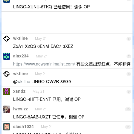
LINGO-XUNU-8TKQ 已经使用！谢谢 OP
wktline
May 21
6
Z5A1-X2QS-0ENM-DAC7-3XEZ
alax234
May 21
7
https://www.newsminimalist.com/
有些文章出现红点，不能翻译
wktline
May 21
8
@
wktline
LINGO-QWVR-3KG9
xsndz
May 21
9
LINGO-4HFT-ENNT 已用，谢谢 OP
lwcsjzz
May 21
10
LINGO-8AAB-UXZT 已使用，谢谢 OP
slash1024
May 21
11