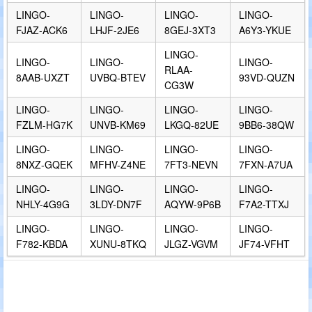
LINGO-
LINGO-
LINGO-
LINGO-
FJAZ-ACK6
LHJF-2JE6
8GEJ-3XT3
A6Y3-YKUE
LINGO-
LINGO-
LINGO-
LINGO-
RLAA-
8AAB-UXZT
UVBQ-BTEV
93VD-QUZN
CG3W
LINGO-
LINGO-
LINGO-
LINGO-
FZLM-HG7K
UNVB-KM69
LKGQ-82UE
9BB6-38QW
LINGO-
LINGO-
LINGO-
LINGO-
8NXZ-GQEK
MFHV-Z4NE
7FT3-NEVN
7FXN-A7UA
LINGO-
LINGO-
LINGO-
LINGO-
NHLY-4G9G
3LDY-DN7F
AQYW-9P6B
F7A2-TTXJ
LINGO-
LINGO-
LINGO-
LINGO-
F782-KBDA
XUNU-8TKQ
JLGZ-VGVM
JF74-VFHT