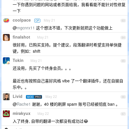
一下你遇到问题的网站或者页面给我，我看看能不能针对性修复
一下
coolpace
May 21
OP
63
@
mgcnrx11
这个想法不错，下次更新就把这个功能做上
finalshot
May 21
64
很好用，已购买支持。提个建议，段落翻译时希望支持单快捷
键，例如：shift
Tokin
May 21
65
还没用，先买了个终身会员。。。
最近也有按照自己喜好风格 vibe 了一个翻译插件，还在自娱自
乐中。。
Livid
May 22
MOD
PRO
66
@
Rache1
谢谢，40 楼的刷屏 spam 账号已经被彻底 ban 。
mirakyux
May 22
67
入了终身, 自带的翻译一次都没有成功过😂