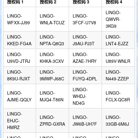
授权码 1
授权码 2
授权码 3
授权码 4
LINGO-
LINGO-
LINGO-
LINGO-
QWVR-
WFXX-JJ99
WNLA-TCUZ
3FCF-U7V8
3KG9
LINGO-
LINGO-
LINGO-
LINGO-
KKED-FG4A
NPTA-Q8Q3
J9AU-PJ3T
LNT4-EJZZ
LINGO-
LINGO-
LINGO-
LINGO-
U9VD-JTRJ
KHKA-3CXV
AZAE-7HRY
U89V-WNLR
LINGO-
LINGO-
LINGO-
LINGO-
8K9U-RJXT
9MWP-J68C
FUYQ-4DPL
N449-ZZEP
LINGO-
LINGO-
LINGO-
LINGO-
WHDJ-
AJME-QQLY
MJQ4-T86N
FCLX-QC8R
ND4G
LINGO-
LINGO-
LINGO-
LINGO-
EHJC-
ZPRD-GXRA
JW6B-UH7F
33GB-6M6J
HMRZ
LINGO-
LINGO-
LINGO-
LINGO-