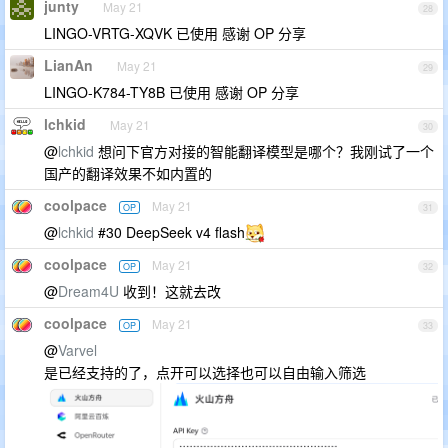
junty
May 21
28
LINGO-VRTG-XQVK 已使用 感谢 OP 分享
LianAn
May 21
29
LINGO-K784-TY8B 已使用 感谢 OP 分享
lchkid
May 21
30
@
lchkid
想问下官方对接的智能翻译模型是哪个？我刚试了一个
国产的翻译效果不如内置的
coolpace
May 21
OP
31
@
lchkid
#30 DeepSeek v4 flash
coolpace
May 21
OP
32
@
Dream4U
收到！这就去改
coolpace
May 21
OP
33
@
Varvel
是已经支持的了，点开可以选择也可以自由输入筛选