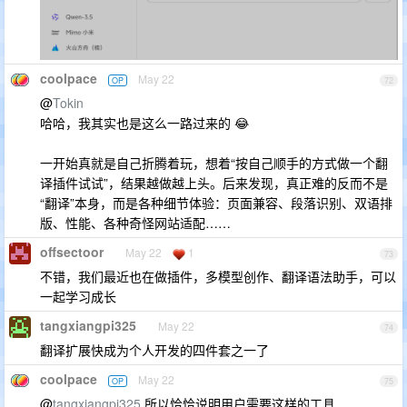
coolpace
May 22
OP
72
@
Tokin
哈哈，我其实也是这么一路过来的 😂
一开始真就是自己折腾着玩，想着“按自己顺手的方式做一个翻
译插件试试”，结果越做越上头。后来发现，真正难的反而不是
“翻译”本身，而是各种细节体验：页面兼容、段落识别、双语排
版、性能、各种奇怪网站适配……
offsectoor
May 22
1
73
不错，我们最近也在做插件，多模型创作、翻译语法助手，可以
一起学习成长
tangxiangpi325
May 22
74
翻译扩展快成为个人开发的四件套之一了
coolpace
May 22
OP
75
@
tangxiangpi325
所以恰恰说明用户需要这样的工具