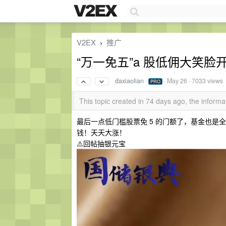
V2EX
推广
›
“万一免五”a 股低佣大笑
daxiaolian
·
·
May 26
· 7033 views
PRO
This topic created in 74 days ago, the infor
最后一点低门槛股票免 5 的门额了，基金也
钱！天天大涨！
⚠️回帖抽银元宝