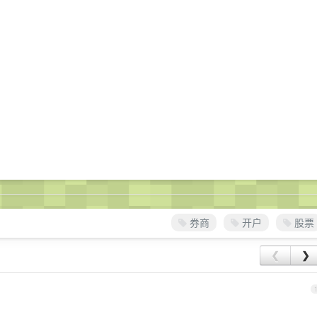
券商
开户
股票
❮
❯