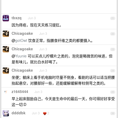
tbxzq
Jun 3
21
因为痔疮，现在天天练习提肛。
Chicagoake
Jun 3
22
@
gotOwt
饮食正常，指膳食纤维之类的都要摄入。
Chicagoake
Jun 3
23
@
Yuunie
可以买点儿柠檬片之类的，泡完是略微苦的味道，但
是有味儿，就比白水好喝了。
Chicagoake
Jun 3
24
坐便；躺床上看手机电脑时尽量不侧身，看剧的话可以适当把腰
抬起悬空，对腰部好一些，还能缓解缓解脊柱侧弯之类的。
z1645444
Jun 3
25
早上起床鼓励自己，今天是生命中的最后一天，你可得好好享受
这一切:D
ddddbk
Jun 3
2
26