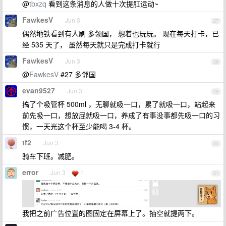
@
tbxzq
看到这条消息的人做十次提肛运动~
FawkesV
Jun 3
27
偶然地铁看到有人刷 多领国， 想着也玩玩。 现在每天打卡，已
经 535 天了， 虽然每天就只是完成打卡就行
FawkesV
Jun 3
28
@
FawkesV
#27 多邻国
evan9527
Jun 3
29
搞了个吸管杯 500ml ，无聊就吸一口，累了就吸一口，站起来
前先吸一口，想放屁就吸一口，养成了有事没事都先吸一口的习
惯，一天光这个杯至少能喝 3-4 杯。
tf2
Jun 3
30
骑车下班。减肥。
error
Jun 3
1
31
我把之前广告位置的图固定在屏幕上了。抽空就提两下。