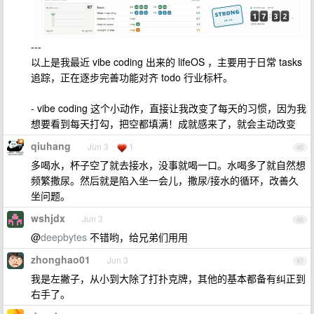
---
以上是我最近 vibe coding 出来的 lifeOS ，主要用于日常 tasks
追踪，正在逐步完善功能对齐 todo 行业标杆。
- vibe coding 这个小动作，直接让我改变了每天的习惯，因为我
想要看到每天打勾，把空都填满！成就感来了，就会主动改变
qiuhang
Jun 3
1
45
多喝水，杯子空了就去接水，没事就喝一口。水喝多了就自然想
频繁撒尿。然后就是陷入坐一会儿，撒尿/接水的循环，改善久
坐问题。
wshjdx
Jun 3
46
@
deepbytes
不错哟，给兄弟们用用
zhonghao01
Jun 3
47
我是左撇子，从小到大除了打扑克牌，其他的基本都备有纠正到
右手了。