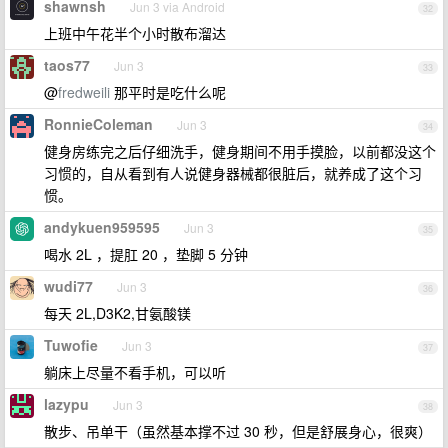
shawnsh
Jun 3 via Android
32
上班中午花半个小时散布溜达
taos77
Jun 3
33
@
fredweili
那平时是吃什么呢
RonnieColeman
Jun 3
34
健身房练完之后仔细洗手，健身期间不用手摸脸，以前都没这个
习惯的，自从看到有人说健身器械都很脏后，就养成了这个习
惯。
andykuen959595
Jun 3
35
喝水 2L ，提肛 20 ，垫脚 5 分钟
wudi77
Jun 3
36
每天 2L,D3K2,甘氨酸镁
Tuwofie
Jun 3
37
躺床上尽量不看手机，可以听
lazypu
Jun 3
38
散步、吊单干（虽然基本撑不过 30 秒，但是舒展身心，很爽）