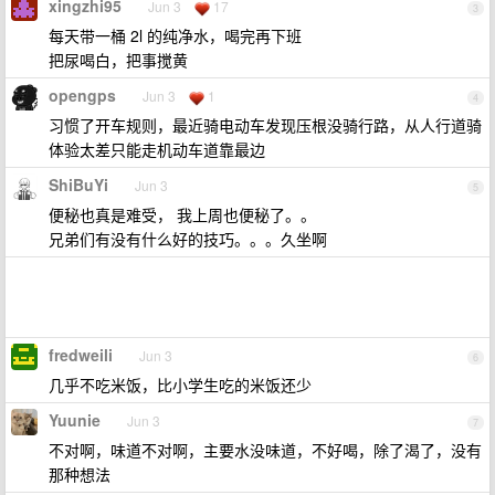
xingzhi95
Jun 3
17
3
每天带一桶 2l 的纯净水，喝完再下班
把尿喝白，把事搅黄
opengps
Jun 3
1
4
习惯了开车规则，最近骑电动车发现压根没骑行路，从人行道骑
体验太差只能走机动车道靠最边
ShiBuYi
Jun 3
5
便秘也真是难受， 我上周也便秘了。。
兄弟们有没有什么好的技巧。。。久坐啊
fredweili
Jun 3
6
几乎不吃米饭，比小学生吃的米饭还少
Yuunie
Jun 3
7
不对啊，味道不对啊，主要水没味道，不好喝，除了渴了，没有
那种想法