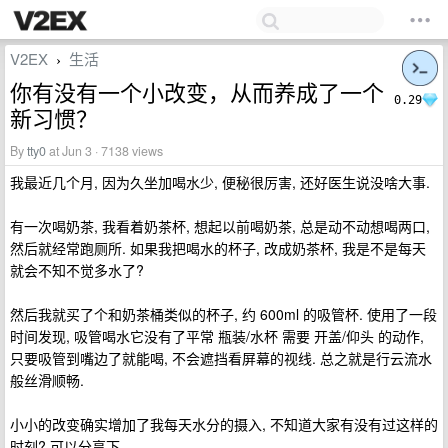
V2EX
生活
›
你有没有一个小改变，从而养成了一个
0.29
新习惯？
By
tty0
at Jun 3 · 7138 views
我最近几个月, 因为久坐加喝水少, 便秘很厉害, 还好医生说没啥大事.
有一次喝奶茶, 我看着奶茶杯, 想起以前喝奶茶, 总是动不动想喝两口,
然后就经常跑厕所. 如果我把喝水的杯子, 改成奶茶杯, 我是不是每天
就会不知不觉多水了?
然后我就买了个和奶茶桶类似的杯子, 约 600ml 的吸管杯. 使用了一段
时间发现, 吸管喝水它没有了平常 瓶装/水杯 需要 开盖/仰头 的动作,
只要吸管到嘴边了就能喝, 不会遮挡看屏幕的视线. 总之就是行云流水
般丝滑顺畅.
小小的改变确实增加了我每天水分的摄入, 不知道大家有没有过这样的
时刻? 可以分享下.