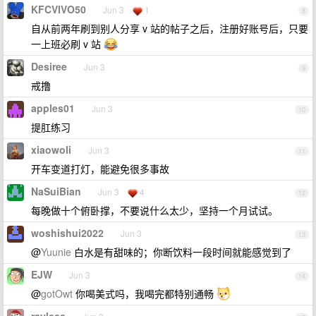
KFCVIVO50
Jun 3
1
8
自从前两年刷到别人分享 v 站的帖子之后，注册好账号后，只要
一上班必刷 v 站
Desiree
Jun 3
9
戒撸
apples01
Jun 3
10
提肛练习
xiaowoli
Jun 3
11
开车变道打灯，能避免很多事故
NaSuiBian
Jun 3
4
12
每晚做十个俯卧撑，不要说什么太少，坚持一个月试试。
woshishui2022
Jun 3
13
@
Yuunie
白水是有甜味的；你断饮料一段时间就能感觉到了
EJW
Jun 3
14
@
gotOwt
你喝美式吗，我喝完都特别通畅