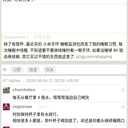
Supplement 1 · 6 月 3 日
除了吸管杯, 最近买的 小米手环 睡眠监测也改变了我的睡眠习惯, 每
次睡眠中惊醒, 不知道要不要继续睡时看一眼手环, 如果没睡够 8h 就
会继续躺. 其它买过不错的东西放这里了:
p2gg.com/shopping
习惯
改变
饮水
67 replies
•
2026-06-04 21:33:29 +08:00
churchmice
Jun 3 via Android
1
每天从餐厅拿 4 瓶水，哐哐哐强迫自己喝完
cryptovae
Jun 3
2
时刻保持杯子里有水就行，
相信很多人都是，茶叶杯子喝到底了，却还是仰着头继续嘬两口