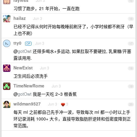
rayless
Jun 3
15
习惯了跑步，21 年开始，一直在跑
hailaz
Jun 3
16
已经不记得从何时开始每晚睡前刷牙了，小学时候都不刷牙（早
上也不刷）
tty0
Jun 3
OP
17
@
gotOwt
还得多喝水+多运动, 如果肛裂不要硬拉, 乳果糖/开塞
露该用用.
NewExist
Jun 3
18
卫生间后必须洗手
TimeNewRome
Jun 3
19
@
gotOwt
我是一天吃 2~3 根香蕉
wildman9527
Jun 3
3
20
每天 ml 之前都自己先手冲一波，导致每次 ml 都一小时以上手
环记录消耗 1000+ 大卡，直接导致脂肪肝逆转和低密度降到正
常范围。