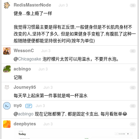
RedisMasterNode
Jun 3
39
健身...像上瘾了一样
我觉得习惯最主要是得有正反馈,一般健身但是不长肌肉身材不
改变的人,坚持不了多久. 但是如果健身手变粗了,有腹肌了这种一
般随随便便都能坚持很长时间(按年为单位)
WessonC
Jun 3
40
@
Chicagoake
泡柠檬片太苦可以用温水，不要开水泡。
acbingo
Jun 3
41
记账
Journey95
Jun 3
42
每天早上起床第一件事就是喝一杯温水
tty0
Jun 3
OP
43
@
acbingo
现在记账都懒了, 都是固定卡支出, 每月看账单😂
deepbytes
Jun 3
44