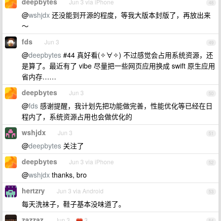
deepbytes
Jun 3 via iPhone
48
@
wshjdx
还没能到开源的程度，等我大版本封版了，再放出来
～
fds
Jun 3
49
@
deepbytes
#44 真好看(✧∀✧) 不过感觉会占用系统资源，还
是算了。最近有了 vibe 尽量把一些网页应用换成 swift 原生应用
省内存……
deepbytes
Jun 3
50
@
fds
感谢提醒，我计划先把功能做完善，性能优化等已经在日
程内了，系统资源占用也会做优化的
wshjdx
Jun 3
51
@
deepbytes
关注了
deepbytes
Jun 3 via iPhone
52
@
wshjdx
thanks, bro
hertzry
Jun 3 via Android
53
每天洗袜子，鞋子基本没味道了。
zazzaz
Jun 3
3
54