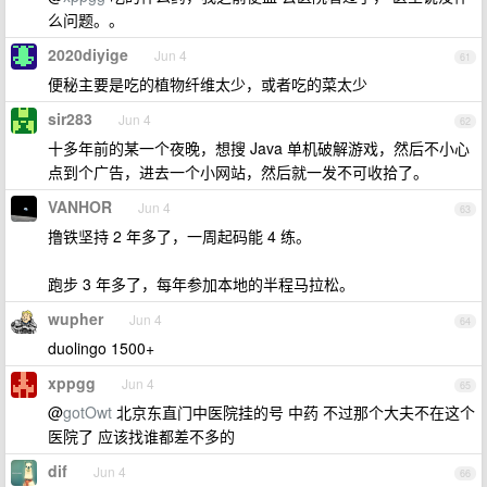
么问题。。
2020diyige
Jun 4
61
便秘主要是吃的植物纤维太少，或者吃的菜太少
sir283
Jun 4
62
十多年前的某一个夜晚，想搜 Java 单机破解游戏，然后不小心
点到个广告，进去一个小网站，然后就一发不可收拾了。
VANHOR
Jun 4
63
撸铁坚持 2 年多了，一周起码能 4 练。
跑步 3 年多了，每年参加本地的半程马拉松。
wupher
Jun 4
64
duolingo 1500+
xppgg
Jun 4
65
@
gotOwt
北京东直门中医院挂的号 中药 不过那个大夫不在这个
医院了 应该找谁都差不多的
dif
Jun 4
66