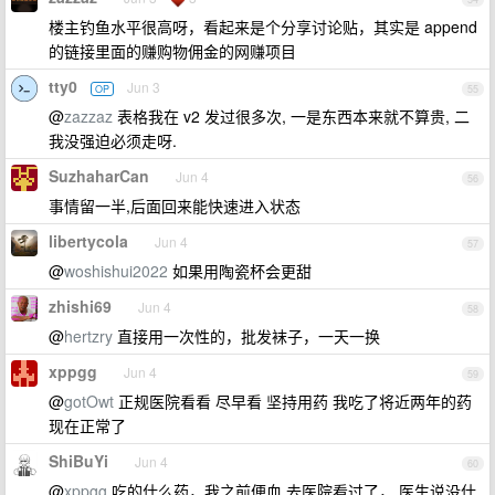
楼主钓鱼水平很高呀，看起来是个分享讨论贴，其实是 append
的链接里面的赚购物佣金的网赚项目
tty0
Jun 3
OP
55
@
zazzaz
表格我在 v2 发过很多次, 一是东西本来就不算贵, 二
我没强迫必须走呀.
SuzhaharCan
Jun 4
56
事情留一半,后面回来能快速进入状态
libertycola
Jun 4
57
@
woshishui2022
如果用陶瓷杯会更甜
zhishi69
Jun 4
58
@
hertzry
直接用一次性的，批发袜子，一天一换
xppgg
Jun 4
59
@
gotOwt
正规医院看看 尽早看 坚持用药 我吃了将近两年的药
现在正常了
ShiBuYi
Jun 4
60
@
xppgg
吃的什么药，我之前便血 去医院看过了， 医生说没什