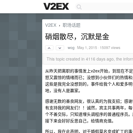
V2EX
职场话题
›
硝烟散尽，沉默是金
wog
·
May 1, 2015
· 15097 views
This topic created in 4116 days ago, the inf
从昨天把离职的事情发上v2ex开始，到现在不
怒又震惊的情绪而已；没想到小伙伴们的热情和
这些是我完全没想到的，事件给我个人和爱多明
地，没有人是赢家。
感谢无数的善良网友，很认真的为我支招；感谢
有支持我的网友们！！诚然，宾主共事两年，每
个不善交际，只知道埋头调程序的普通程序员。
接下来会好好反思自己，给情商充值。
所以，我在此声明，对于婚假莫名变成旷工的事