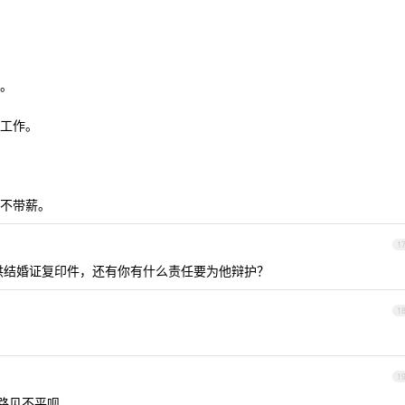
。
工作。
不带薪。
1
供结婚证复印件，还有你有什么责任要为他辩护？
1
1
路见不平呗