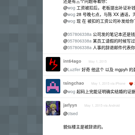
还是有三个问题等着你：
@
wog
工资被扣后，老板提出补证补钱
@
wog
28 号晚七点，与陈 XX 通话
@
wog
现 在 被扣的工资公司补发给你
@
357806338a
公司发的笔记本还是钱
@
357806338a
某员工请假的时候写过
@
357806338a
人事的辞退邮件代表你
int64ago
May 1, 2015
@
Luzifer
好奇 他这个 以及 mgpyh
tsingchao
May 1, 2015 via iPhone
@
wog
起码上完能证明确实结婚的证据
jarlyyn
May 1, 2015 via Android
@
ctsed
貌似楼主是被辞退的。