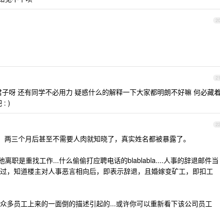
2
2
子呀 还有同学不必用力 疑惑什么的解释一下大家都明朗不好嘛 何必藏
 )
2
，两三个月后甚至不需要人肉就知晓了，真实姓名都被暴露了。
是重找工作...什么偷偷打应聘电话的blablabla....人事的辞退邮件当
过，知道楼主对人事恶言相向后，即表示辞退，且婚嫁变矿工，即扣工
众多员工上来的一面倒的描述引起的...或许你可以重新看下该公司员工