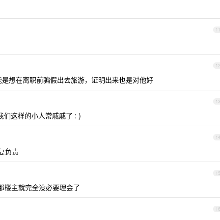
1
1
能是想在离职前骗假出去旅游，证明出来也是对他好
1
们这样的小人常戚戚了 : )
1
复负责
1
那楼主就完全没必要理会了
1