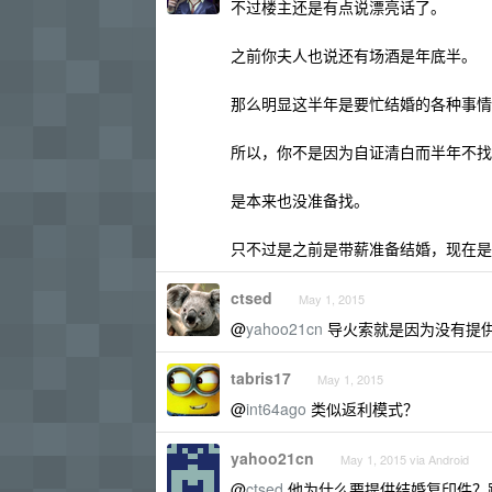
不过楼主还是有点说漂亮话了。
之前你夫人也说还有场酒是年底半。
那么明显这半年是要忙结婚的各种事情
所以，你不是因为自证清白而半年不找
是本来也没准备找。
只不过是之前是带薪准备结婚，现在是
ctsed
May 1, 2015
@
yahoo21cn
导火索就是因为没有提
tabris17
May 1, 2015
@
int64ago
类似返利模式？
yahoo21cn
May 1, 2015 via Android
@
ctsed
他为什么要提供结婚复印件？