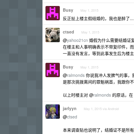
Busy
May 1, 2015
反正扯上楼主假结婚的，我也是醉了.....
ctsed
May 1, 2015
@
yahoo21cn
婚假为什么需要结婚证复
在楼主和人事明确表示不带复印件，而
一直没有发言，等到此事发生后为楼主
Busy
May 1, 2015
@
ralmonds
你说我冲人发脾气的事，
是那次挑拨离间的罪魁祸首，我跟你不想
以上时楼主对 @
ralmonds
的原话，
jarlyyn
May 1, 2015 via Android
@
ctsed
本来调查贴也说明了，结婚证不是所有