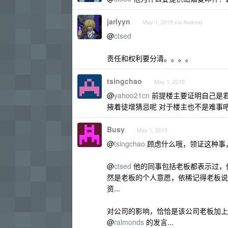
jarlyyn
May 1, 2015 via Android
@
ctsed
责任和权利要分清。。。。
tsingchao
May 1, 2015
@
yahoo21cn
前提楼主要证明自己是君
掖着徒增猜忌呢 对于楼主也不是难事吧 :
Busy
May 1, 2015
@
tsingchao
顾虑什么哦，领证这种事
@
ctsed
他的同事包括老板都表示过，他离职
然是老板的个人意愿，依稀记得老板说
资...
对公司的影响，恰恰是该公司老板加上
@
ralmonds
的发言...