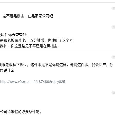
2
.这不是黑楼主，在黑那家公司吧......
2
印件你去查查呗~
是和老板面谈 的十五分钟后，你注册了这个号
辩护，你这是路见不平还是在黑楼主~
2
我跟老板私下谈过，这件事是不是你说这样，他提这件事，我会回应，你
说什么...
在
http://www.v2ex.com/t/187486#reply825
2
公司请婚假的必要条件吧。