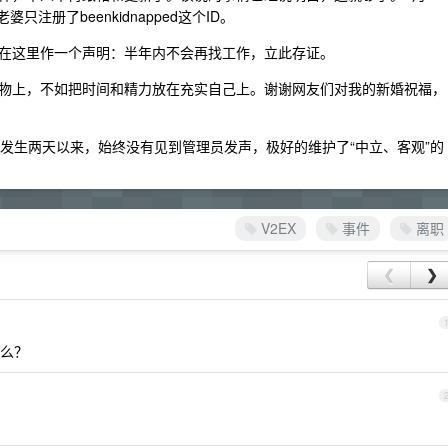
注册了beenkidnapped这个ID。
在这里作一个声明：半年内不会再找工作，立此存证。
物上，不如把时间和精力放在充实自己上。谢谢网友们对我的新婚祝福，
件发生两天以来，始终没有见到管理员发声，极好的维护了“中立、客观”的
V2EX
事件
离职
❮
❯
么？