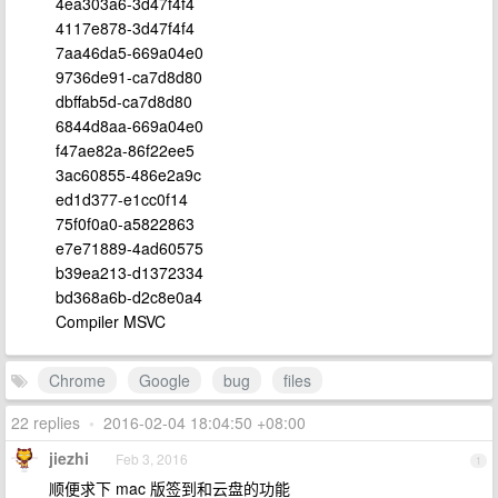
4ea303a6-3d47f4f4
4117e878-3d47f4f4
7aa46da5-669a04e0
9736de91-ca7d8d80
dbffab5d-ca7d8d80
6844d8aa-669a04e0
f47ae82a-86f22ee5
3ac60855-486e2a9c
ed1d377-e1cc0f14
75f0f0a0-a5822863
e7e71889-4ad60575
b39ea213-d1372334
bd368a6b-d2c8e0a4
Compiler MSVC
Chrome
Google
bug
files
22 replies
•
2016-02-04 18:04:50 +08:00
jiezhi
Feb 3, 2016
1
顺便求下 mac 版签到和云盘的功能