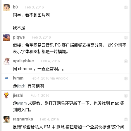
b0
Feb 3, 2016
2
同学，看不到图片啊
我不是
plqws
Feb 3, 2016
3
借楼：希望网易云音乐 PC 客户端能够支持高分屏， 2K 分辨率
表示字体和图标都是一片模糊。
aprikyblue
Feb 4, 2016
4
同 chrome ，一直正常啊。。
ivmm
Feb 4, 2016 via Android
5
@
jiezhi
有签到啊
jiezhi
Feb 4, 2016
6
@
ivmm
求赐教，刚打开网易还更新了一下，也没找到 mac 签
到的入口。
ragnaroks
Feb 4, 2016
7
反馈"能否给私人 FM 中'删除'按钮增加一个全局快捷键"这个问