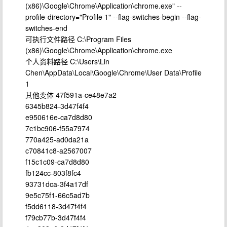
(x86)\Google\Chrome\Application\chrome.exe" --
profile-directory="Profile 1" --flag-switches-begin --flag-
switches-end
可执行文件路径 C:\Program Files
(x86)\Google\Chrome\Application\chrome.exe
个人资料路径 C:\Users\Lin
Chen\AppData\Local\Google\Chrome\User Data\Profile
1
其他变体 47f591a-ce48e7a2
6345b824-3d47f4f4
e950616e-ca7d8d80
7c1bc906-f55a7974
770a425-ad0da21a
c70841c8-a2567007
f15c1c09-ca7d8d80
fb124cc-803f8fc4
93731dca-3f4a17df
9e5c75f1-66c5ad7b
f5dd6118-3d47f4f4
f79cb77b-3d47f4f4