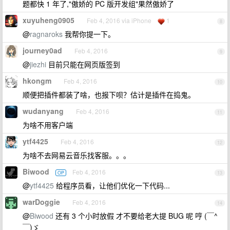
题都快 1 年了,"傲娇的 PC 版开发组"果然傲娇了
xuyuheng0905
Feb 4, 2016 via iPhone
1
8
@
ragnaroks
我帮你提一下。
journey0ad
Feb 4, 2016
9
@
jiezhi
目前只能在网页版签到
hkongm
Feb 4, 2016
10
顺便把插件都装了啥，也报下呗？估计是插件在捣鬼。
wudanyang
Feb 4, 2016
11
为啥不用客户端
ytf4425
Feb 4, 2016
12
为啥不去网易云音乐找客服。。。
Biwood
Feb 4, 2016
OP
13
@
ytf4425
给程序员看，让他们优化一下代码...
warDoggie
Feb 4, 2016
14
@
Biwood
还有 3 个小时放假 才不要给老大提 BUG 呢 哼 (￣^
￣)ゞ