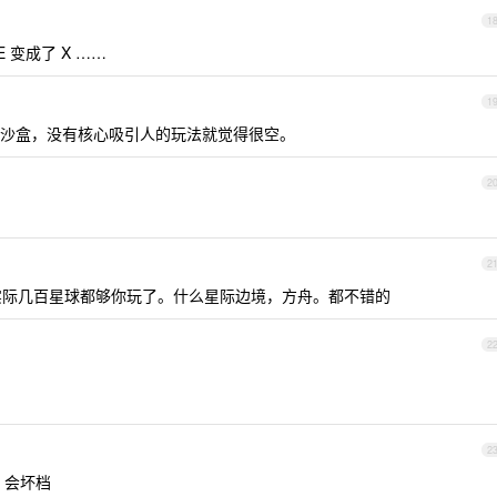
1
变成了 X ……
1
沙盒，没有核心吸引人的玩法就觉得很空。
2
。
2
，实际几百星球都够你玩了。什么星际边境，方舟。都不错的
2
2
 会坏档