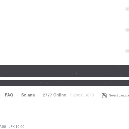
2
2
2
·
FAQ
·
Solana
·
2777 Online
Highest 6679
·
Select Langua
7:00
·
JFK 10:00