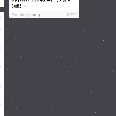
镜像！✨
Promoted by
frostpg11
PRO
1
2
3
4
5