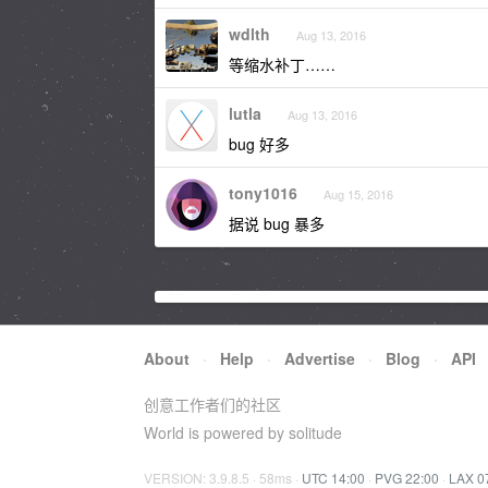
wdlth
Aug 13, 2016
等缩水补丁……
lutla
Aug 13, 2016
bug 好多
tony1016
Aug 15, 2016
据说 bug 暴多
About
·
Help
·
Advertise
·
Blog
·
API
创意工作者们的社区
World is powered by solitude
VERSION: 3.9.8.5 · 58ms ·
UTC 14:00
·
PVG 22:00
·
LAX 0