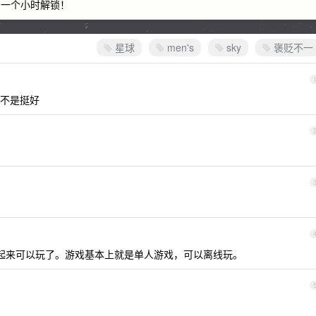
到一个小时解锁！
星球
men's
sky
褒贬不一
不是挺好
早上起来可以玩了。游戏基本上就是单人游戏，可以离线玩。