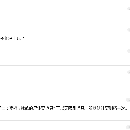
来不能马上玩了
1
->死亡->读档->找船的尸体要道具” 可以无限刷道具。所以估计要删档一次。
1