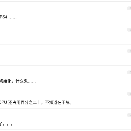
1
PS4 ……
1
1
1
在初始化，什么鬼……
1
CPU 还占用百分之二十，不知道在干嘛。
1
了。。。