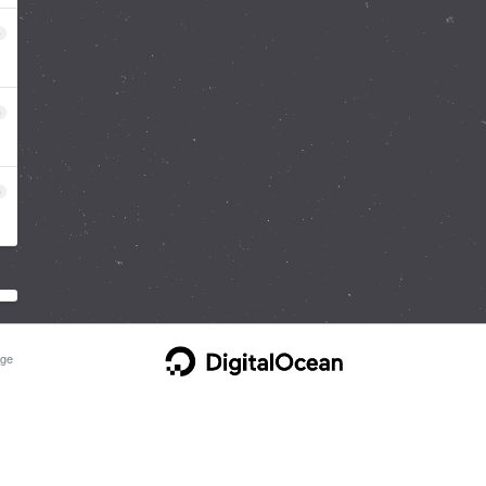
4
5
6
ge