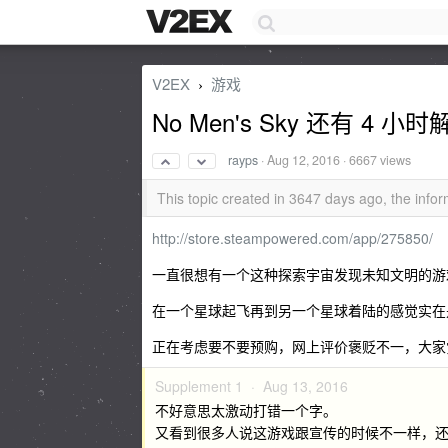
V2EX
游戏
›
No Men's Sky 还有 4 小时
rayps
·
Aug 12, 2016
· 6667 views
This topic created in 3647 days ago, the inf
http://store.steampowered.com/app/275850/
一直很想有一个这种探索宇宙发现未知文明的游
在一个星球起飞再到另一个星球着陆的感觉实在
正在考虑要不要预购，网上评价褒贬不一，大家
Supplement 1 ·
Aug 13, 2016
不好意思太激动打错一个字。
又看到很多人说这游戏跟宣传的时候不一样，