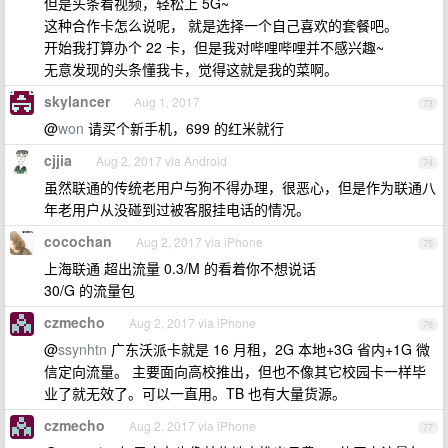
但是头条看视频，轻松上 5G~
这种合作卡怎么说呢， 就是选择一个自己喜欢的套餐吧。
开始我打算办个 22 卡，但是我对哔哩哔哩并不感兴趣~
无意发现的头条懂我卡，觉得这就是我的菜啊。
skylancer
Aug 1, 2017
73
@
won
请买个新手机，699 的红米就行
cjjia
Aug 2, 2017 via Android
74
虽然联通的传统老用户与狗不得办理，很恶心，但是作为联通八
年老用户从没碰到过被客服挂电话的情况。
cocochan
Aug 2, 2017 via iPhone
75
上海联通 超出流量 0.3/M 的看着你不想说话
30/G 的流量包
czmecho
Aug 2, 2017 via iPhone
76
@
ssynhtn
广东沃派卡就是 16 月租，2G 本地+3G 省内+1G 微
信定向流量。 主要面向高校推出，但也不像其它校园卡一样毕
业了就无效了。可以一直用。TB 也有大量货源。
czmecho
Aug 2, 2017 via iPhone
77