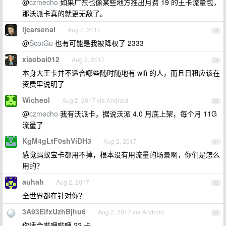
@
czmecho
如果广东也像某些地方推出月费 19 的王卡流量包，
那沃派卡真的就更无敌了。
ljcarsenal
Aug 2, 2017
78
@
ScotGu
也有可能是我被降权了 2333
xiaobai012
Aug 2, 2017
79
本身大王卡并不适合哪些随时随地有 wifi 的人，而且日租应该在
资费里说明了
Wicheol
Aug 2, 2017 via Android
80
@
czmecho
我有沃派卡，据说沃派 4.0 月底上架，每个月 11G
流量了
KgM4gLtF0shViDH3
Aug 2, 2017
81
感觉蚂蚁宝卡都用不掉，根本没有用流量的场景啊，你们是怎么
用的？
auhah
Aug 2, 2017
82
全世界都在针对你？
3A93EifxUzhBjhu6
Aug 2, 2017 via Android
83
你适合哔哩哔哩 22 卡