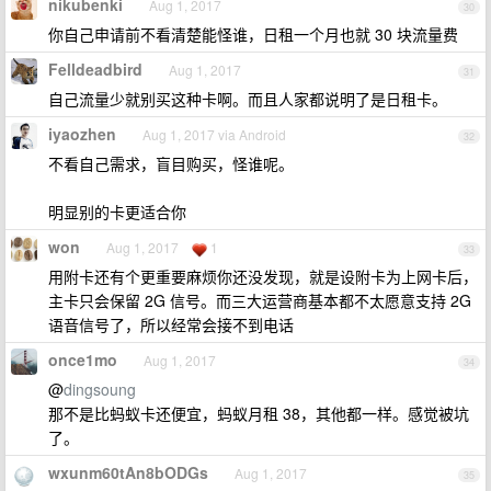
nikubenki
Aug 1, 2017
30
你自己申请前不看清楚能怪谁，日租一个月也就 30 块流量费
Felldeadbird
Aug 1, 2017
31
自己流量少就别买这种卡啊。而且人家都说明了是日租卡。
iyaozhen
Aug 1, 2017 via Android
32
不看自己需求，盲目购买，怪谁呢。
明显别的卡更适合你
won
Aug 1, 2017
1
33
用附卡还有个更重要麻烦你还没发现，就是设附卡为上网卡后，
主卡只会保留 2G 信号。而三大运营商基本都不太愿意支持 2G
语音信号了，所以经常会接不到电话
once1mo
Aug 1, 2017
34
@
dingsoung
那不是比蚂蚁卡还便宜，蚂蚁月租 38，其他都一样。感觉被坑
了。
wxunm60tAn8bODGs
Aug 1, 2017
35