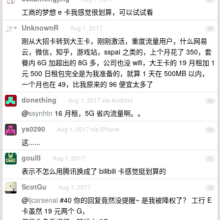
工商的梦想 e 卡我感觉很划算，可以试试看
UnknownR
Aug 1, 2017
68
刚从大招卡转到大王卡，刚刚激活，重度流量用户，什么网易
云，微信，知乎，游戏站，sspai 之类的，上个月花了 350，套
餐内 6G 加超出的 8G 多，公司也没 wifi，大王卡的 19 月租加 1
元 500 日租包完全是为我准备的，就算 1 天在 500MB 以内，
一个月也在 49，比我原来的 96 便宜太多了
donething
Aug 1, 2017 via Android
69
@
ssynhtn
16 月租，5G 省内流量啊。。
ys0290
Aug 1, 2017 via iPhone
70
这......
goulll
Aug 1, 2017
71
表示不怎么用腾讯换成了 bilibili 卡感觉挺划算的
ScotGu
Aug 1, 2017
72
@
ljcarsenal
#40 你的回复竟然没提醒~ 是我被降权了？ 工行 E
卡虽然 19 元两个 G，