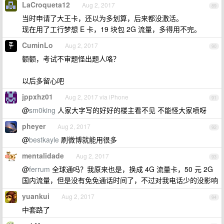
LaCroqueta12
Aug 2, 2017
89
当时申请了大王卡，还以为多划算，后来都没激活。
现在用了工行梦想 E 卡，19 块包 2G 流量，多得用不完。
CuminLo
Aug 2, 2017
90
额额，考试不审题怪出题人咯？
以后多留心吧
jppxhz01
Aug 2, 2017 via iPhone
91
@
sm0king
人家大字写的好好的楼主看不见 不能怪大家喷呀
pheyer
Aug 2, 2017
92
@
bestkayle
刷微博就能用很多
mentalidade
Aug 2, 2017
93
@
ferrum
全球通吗？我原来也是，换成 4G 流量卡，50 元 2G
国内流量，但是没有免免通话时间了，不过对我电话少的没影响
yuankui
Aug 2, 2017
94
中套路了