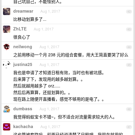
自己坑自己，不能怪别人。
dreamwar
Aug 1, 2017
42
比移动划算多了...
ZhLTE
Aug 1, 2017
43
很良心了
neilwong
Aug 1, 2017
44
之前用移动一个月 238 元的组合套餐，用大王简直要哭了好么
justina25
Aug 1, 2017
45
我也是申请了才知道日租有效，当时也有被坑感。
后来算了下，发现用的越多越划算。。
然后就越用越多了 orz.....
然后后再算算，还挺划算的。。
现在路上随便开直播看，感觉不够用的是电了。。
dumbass
Aug 1, 2017
46
我觉得蚂蚁宝卡不错~，但不适合对流量需求较大的人。
kachacha
Aug 1, 2017
47
这也算被套路吗，前面已经说清楚了日租吧，我现在就用的