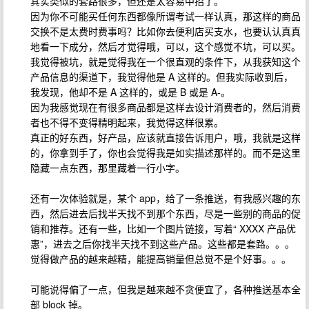
其实类似的套路很多，但还是太容易中招了。
因为你不可能买任何东西都像所谓考试一样认真，那这样的商品
交换不是太费时费事吗？比如你去便利店买支水，也要认认真真
地看一下成分，然后才觉得哦，可以，这个感觉不坑，可以买。
我觉得被坑，就是觉得我在一个很直观的条件下，从我获知这个
产品信息的渠道下，我觉得他是 A 这样的。但我实际收到后，
我发现，他却不是 A 这样的，或是 B 或是 A-。
因为我感觉现在有很多商品都是这样去设计消费者的，然后消费
者也不得不变得精明起来，我觉得这样很累。
真正的好东西，好产品，应该就直接告诉用户，哦，我就是这样
的，你拿到手了，你也会觉得我是如实描述那样的。而不是这里
隐藏一点东西，那里藏着一行小字。
还有一次体验就是，某个 app，给了一条推送，有我感兴趣的东
西，然后进去后找半天找不到那个东西，尽是一些别的商品的促
销和推荐。还有一些，比如一个图片链接，写着“ XXXX 产品优
惠”，进去之后你找半天找不到这些产品。这些都是套路。。。
觉得做产品的越来越精，能提高销量但总觉不是个好事。。。
可能说得偏了一点，但我是越来越不贪便宜了，各种推送基本全
部 block 掉。