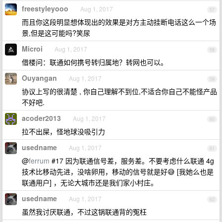
freestyleyooo
Aug 1, 2017
57
而且你这段明显想体现出的效果是对方主动挂断电话这么一个场
景,但是这可能吗?笑尿
Microi
Aug 1, 2017
58
借楼问：联通如何携号转归属地？转网也可以。
Ouyangan
Aug 1, 2017
59
协议上写的很清楚 , 你自己理解不到位,不适合你自己不能怪产品
不好吧.
acoder2013
Aug 1, 2017
60
拉不出屎，怪地球没吸引力
usedname
Aug 1, 2017
61
@
ferrum
#17 因为联通信号差，服务差。不要考虑什么联通 4g
技术比移动先进，没啥卵用，移动的信号就是好😅 [我她么也是
联通用户] ，无论大城市还是我们家小村庄。
usedname
Aug 1, 2017
62
虽然我讨厌联通，不过这锅联通背的冤枉