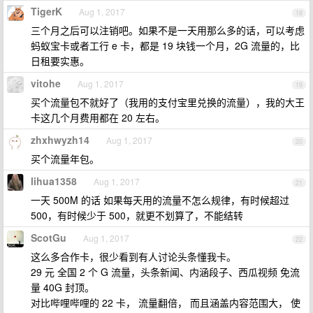
TigerK
Aug 1, 2017
18
三个月之后可以注销吧。如果不是一天用那么多的话，可以考虑
蚂蚁宝卡或者工行 e 卡，都是 19 块钱一个月，2G 流量的，比
日租要实惠。
vitohe
Aug 1, 2017
19
买个流量包不就好了（我用的支付宝里兑换的流量），我的大王
卡这几个月费用都在 20 左右。
zhxhwyzh14
Aug 1, 2017
20
买个流量年包。
lihua1358
Aug 1, 2017
21
一天 500M 的话 如果每天用的流量不怎么规律，有时候超过
500，有时候少于 500，就更不划算了，不能结转
ScotGu
Aug 1, 2017
22
这么多合作卡，很少看到有人讨论头条懂我卡。
29 元 全国 2 个 G 流量，头条新闻、内涵段子、西瓜视频 免流
量 40G 封顶。
对比哔哩哔哩的 22 卡， 流量翻倍， 而且涵盖内容范围大， 使