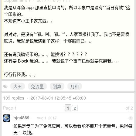
Supplement 1 · 2017 年 8 月 1 日
我是从斗鱼 app 那里直接申请的，所以印象中是没有**当日有效**这
个印象的。
不知道有小王卡这东西。。
对对对，是没有**嘟。嘟。嘟。**，人家直接挂我了。我也不是要喷
联通，我就是说我遇到了这样一个客服而已。。
还有说我骗铜币的。。。能换钱？？？？？？
还有要 Block 我的。。。 我就说了个事而已你就要怼翻我。。
行行行怪我。。。
大王
免流量
划算
月租
109 replies
•
2017-08-04 12:05:45 +08:00
Page 1
1
of 2
2
hjc4869
Aug 1, 2017
1
如果是专门为了免流应用，可以看看能不能开个流量包，免得每
天 1 块钱。