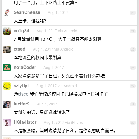
用了一个月，上下班路上不寂寞~
SeanChense
Aug 1, 2017
23
大王卡：怪我咯？
co1q84
Aug 1, 2017 via Android
24
7 月流量使用 13.4G ，大王卡简直不能太划算
ctsed
Aug 1, 2017 via Android
25
本地流量的校园卡最划算
notaCoder
Aug 1, 2017
26
人家清清楚楚写了日租，买东西不看有什么办法
szlytlyt
Aug 1, 2017 via Android
27
@
ctsed
我们学校的校园卡已经换成电信日租卡了
lucifer9
Aug 1, 2017
28
太纠结的话，只能选冰淇淋了
HGladIator
Aug 1, 2017 via iPhone
29
不是被套路，当时说清楚了日租，是你没想明白而已，