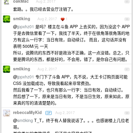
oakMac
Aug 2, 2017
95
套路。。我已经去营业厅注销了。
sm0king
Aug 2, 2017
1
96
@
jppxhz01
是吗？楼主在斗鱼 APP 上去买的，因为没这个 APP
于是去微信里看了一下，我找了半天，终于在很角落很角落的地
方有这么一行字：当日有效，自动续订。 而且，这句话并没有
表明 500M/元 一天
所以，说腾讯的东西不好是政治不正确，这一点没错。总之，只
要是腾讯的东西，都是好的，不会用，错了，是你自己有问题。
sm0king
Aug 2, 2017
97
@
jppxhz01
专门下了斗鱼 APP，先不说，大王卡订购页面可能
CSS 没加载成功，导致我看起来非常费劲。
然后我看了一下，也只有那么一行字：当日有效，自动续订。
然后想了一下，原来是当日有效，不是当日生效，原来如此，原
来真的写的清清楚楚的。
rebeccaMyKid
Aug 2, 2017
OP
98
@
sm0king
T_T，终于有人替我说话了。。。也感谢楼上几位老
哥。