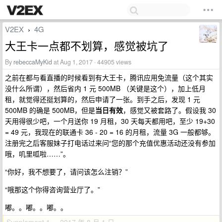
V2EX
4G
›
大王卡一点都不划算，感觉被坑了
By
rebeccaMyKid
at Aug 1, 2017 · 44905 views
之前在都与看直播的时候看到有大王卡，腾讯应用免流量（这个其实
没什么所谓），然后省内 1 元 500MB （关键是这个），加上低月
租，就觉得还挺划算的，然后申请了一张。到手之后，发现 1 元
500MB 的确是 500MB，但是
当日有效
，感觉又被套路了。假设我 30
天用得很少吧，一个月送你 19 月租，30 天每天都用吧，至少 19+30
= 49 元，我现在的联通卡 36 - 20 = 16 的月租，流量 3G 一般都够。
注册完之后客服妹子打电话过来问“您的那个充值优惠活动还没有参加
哦，叽里呱啦……”。
“你好，我不想要了，请问该怎么注销？”
“哦那这个你得咨询营业厅了。”
嘟。。嘟。。嘟。。