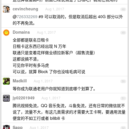
cevincheung
Aug 1, 2017
48
@
726332269
#9 可以取消的，但是取消后超出 40G 部分以外
的不再免流。
Domains
Aug 1, 2017
49
全部都是联名日租卡
日租卡这东西已经出现 N 万年
联通只是变着花样做业绩拉新客户（超售流量）
这都说搞不清，
可见你平时有多马虎
可以说，就算 Block 了你也没啥毛病可说
Madkill
Aug 1, 2017
50
等你成为联通老用户你就知道到底哪个划算了。
jy02201949
Aug 1, 2017
51
腾讯视频免流，QQ 音乐免流，斗鱼免流，还有日常的微信就不
说了，流量不大，有这几类需求的才需要大王卡啊，要通用流量
便宜的不如工行或者 bilibili 卡
Sapp
Aug 1, 2017
52