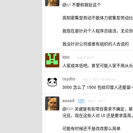
@
jyf
不要和我扯这个
高知密集型劳动不能体力密集型劳动比
我现在是针对个人程序员接活，无论你
我没针对公司或者有组织的人去说的
l00t
Aug 7, 2017
人家成本低吧。甚至可能人家不用从头
txydhr
Aug 7, 2017 via iPhone
3000 怎么了 1500 包给印度人还能留
assad
Aug 7, 2017
OP
@
l00t
关键是有些项目需求不确定，甚
况且，现在这些人对 UI 还是要求蛮
可能有时候还不是改改那么简单