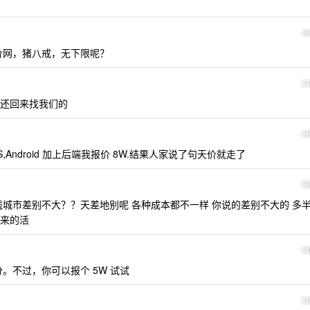
1
价网，猪八戒，无下限呢？
1
还回来找我们的
1
S,Android 加上后端我报价 8W.结果人家说了句天价就走了
1
城市差别不大？？天差地别呢 各种成本都不一样 你说的差别不大的 多
来的活
1
分。不过，你可以报个 5W 试试
1