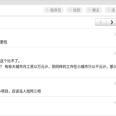
程序员
找到
楼主
活
❮
❯
更低
这个比不了。
？ 有些大城市月工资以万元计，但同样的工作在小城市只以千元计，那
小项目，应该没人找阿三吧