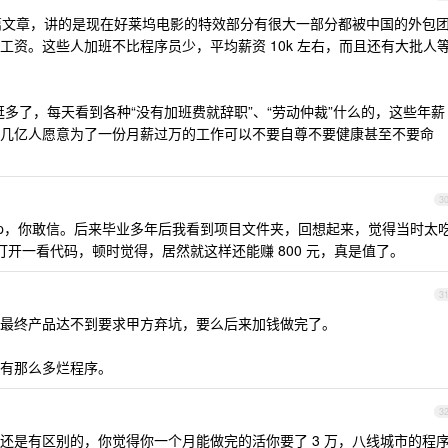
一篇文章，讲的是现在好莱坞电影的特效部分有很大一部分都被中国的外包
工资。这些人加班不比程序员少，平均薪资 10k 左右，而且还有大批人
逛多了，每天看到各种“没有加班费就辞职”、“劳动仲裁”什么的，这些年薪
几亿人愿意为了一份月薪过万的工作可以不要自尊不要健康甚至不要命
3
 app，你敢信。后来毕业多年后我看到项目文件夹，回想起来，觉得当时太
然后打开一看代码，顿时觉得，居然就这样还能赚 800 元，真是值了。
3
最终产品达不到要求甲方弃坑，要么后来加钱做完了。
有那么多烂程序。
3
还是有区别的，你觉得你一个月能做完的活你要了 3 万，八线城市的程