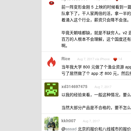
前一阵变形金刚 5 上映的时候看到
队拿下了，干人家两倍的活，拿一半的
着涌入这个行业，薪资只会降不会涨。
毕竟天朝啥都缺，就是不缺穷人。v2 
百万的人根本不会理解，这个国度还有
啊。
Rice
14
Aug 7, 2017 via iPhone
当年我大学 800 元做了个渔业资源
亏了居然做了个 app 才 800 元，
xd314697475
Aug 7, 2017
以我的经验来看，一般这种情况，要么
当然大部分产品是不合格的，要不怎么
kklt007
Aug 7, 2017
@
assad
北京的报价和八线城市的报价