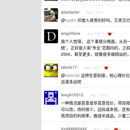
qiaobeier
Aug 7, 2017
@
txydhr
印度人很贵的好吗，又贵又烂
angelface
1
Aug 7, 2017
我个人觉得， 这个事情分两面，从另
统”，正好是人家“专业”范围内的，之
2500，甚至更多，就像很多做网站的
tabris17
5
Aug 7, 2017
@
viator42
这种生意别接，他心理价位
远滚多远吧
leeg810312
Aug 7, 2017
一种情况是恶意或非恶意低价，项目按
可以改，改的很少，边际成本低，还有
高项目的利用率，做成半成品，少量二
lty494685444
8
Aug 7, 2017