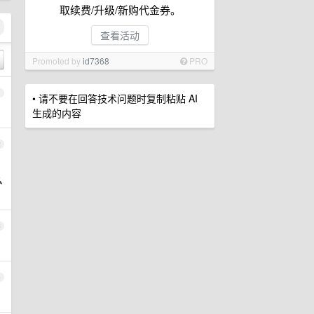
取续费/升级/新购代金券。
查看活动
Promoted by
id7368
PRO
1
• 请不要在回答技术问题时复制粘贴 AI
生成的内容
2
么
3
4