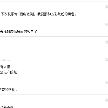
1
下次联系你 [猥皮微笑]，我要那种五彩缤纷的黑色。
2
个你只能去找对应你层面的客户了
2
ia iPhone
2
有人接
是无产阶级
2
绝望的感觉 .
2
时候也差不多