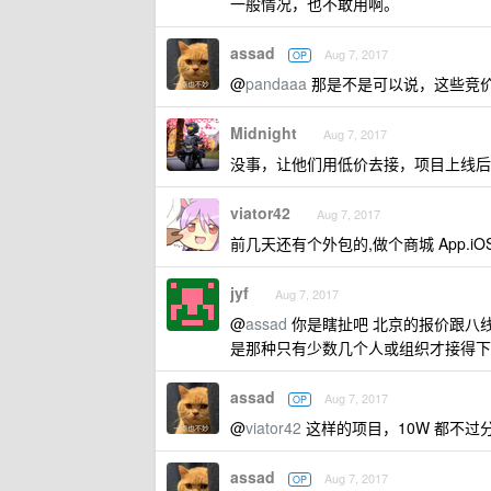
一般情况，也不敢用啊。
assad
Aug 7, 2017
OP
@
pandaaa
那是不是可以说，这些竞
Midnight
Aug 7, 2017
没事，让他们用低价去接，项目上线后
viator42
Aug 7, 2017
前几天还有个外包的,做个商城 App.iO
jyf
Aug 7, 2017
@
assad
你是瞎扯吧 北京的报价跟八线
是那种只有少数几个人或组织才接得下
assad
Aug 7, 2017
OP
@
viator42
这样的项目，10W 都不过
assad
Aug 7, 2017
OP