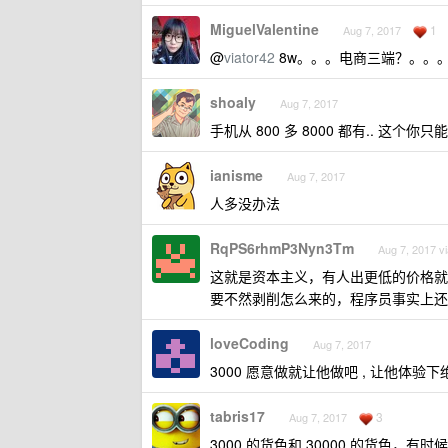
MiguelValentine
1
Aug 7, 2017
@
viator42
8w。。。电商三端？。。。
shoaly
Aug 7, 2017
手机从 800 多 8000 都有.. 这
ianisme
Aug 7, 2017
人多没办法
RqPS6rhmP3Nyn3Tm
Aug 7, 2017 v
这就是资本主义，有人出更低的价格就
要不然剥削怎么来的，程序员事实上还
loveCoding
Aug 7, 2017
3000 愿意做就让他做吧 , 让他体验下
tabris17
3
Aug 7, 2017
3000 的货色和 30000 的货色，有