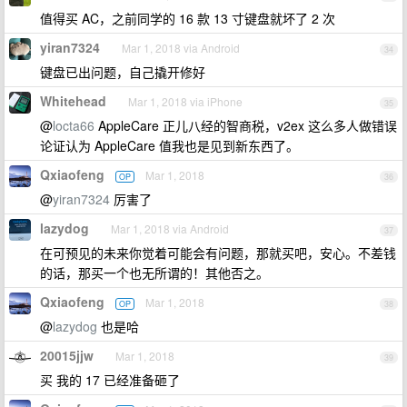
值得买 AC，之前同学的 16 款 13 寸键盘就坏了 2 次
yiran7324
Mar 1, 2018 via Android
34
键盘已出问题，自己撬开修好
Whitehead
Mar 1, 2018 via iPhone
35
@
locta66
AppleCare 正儿八经的智商税，v2ex 这么多人做错误
论证认为 AppleCare 值我也是见到新东西了。
Qxiaofeng
Mar 1, 2018
OP
36
@
yiran7324
厉害了
lazydog
Mar 1, 2018 via Android
37
在可预见的未来你觉着可能会有问题，那就买吧，安心。不差钱
的话，那买一个也无所谓的！其他否之。
Qxiaofeng
Mar 1, 2018
OP
38
@
lazydog
也是哈
20015jjw
Mar 1, 2018
39
买 我的 17 已经准备砸了