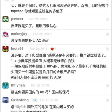
买，就是个保险，这代大几率出现键盘异响、双击，到时候换个
topcase 你就知道这钱花的多值了
psweet
Feb 28, 2018
3
反正我是买了，暖暖的很贴心
mokeyjay
Feb 28, 2018
4
没发票也能补买 AC+吗？
locta66
Feb 28, 2018
1
5
没必要。对于典型理由 “感觉还是有必要的，换个键盘就值了。
” -> 小概率换键盘值 大概率无维修白扔钱
一般保险赔付率都低于 60%的，你承担不了最多几千块钱的损
失而买一个期望就是负几百的金融产品吗？
#任何人都不应该买 mac 的 AC#
fffflyfish
Feb 28, 2018
6
楼主你要买国内的 ac 吗？国内能保吗
Qxiaofeng
Feb 28, 2018
OP
7
@
fffflyfish
国外买的电脑 在国内可以买的