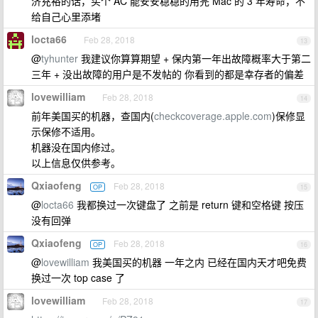
济充裕的话，买个 AC 能安安稳稳的用完 Mac 的 3 年寿命，不
给自己心里添堵
locta66
Feb 28, 2018
13
@
tyhunter
我建议你算算期望 + 保内第一年出故障概率大于第二
三年 + 没出故障的用户是不发帖的 你看到的都是幸存者的偏差
lovewilliam
Feb 28, 2018
14
前年美国买的机器，查国内(
checkcoverage.apple.com
)保修显
示保修不适用。
机器没在国内修过。
以上信息仅供参考。
Qxiaofeng
Feb 28, 2018
OP
15
@
locta66
我都换过一次键盘了 之前是 return 键和空格键 按压
没有回弹
Qxiaofeng
Feb 28, 2018
OP
16
@
lovewilliam
我美国买的机器 一年之内 已经在国内天才吧免费
换过一次 top case 了
lovewilliam
Feb 28, 2018
17