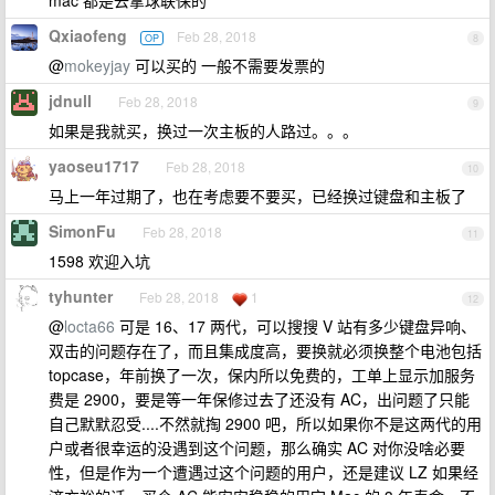
mac 都是去拿球联保的
Qxiaofeng
Feb 28, 2018
OP
8
@
mokeyjay
可以买的 一般不需要发票的
jdnull
Feb 28, 2018
9
如果是我就买，换过一次主板的人路过。。。
yaoseu1717
Feb 28, 2018
10
马上一年过期了，也在考虑要不要买，已经换过键盘和主板了
SimonFu
Feb 28, 2018
11
1598 欢迎入坑
tyhunter
Feb 28, 2018
1
12
@
locta66
可是 16、17 两代，可以搜搜 V 站有多少键盘异响、
双击的问题存在了，而且集成度高，要换就必须换整个电池包括
topcase，年前换了一次，保内所以免费的，工单上显示加服务
费是 2900，要是等一年保修过去了还没有 AC，出问题了只能
自己默默忍受....不然就掏 2900 吧，所以如果你不是这两代的用
户或者很幸运的没遇到这个问题，那么确实 AC 对你没啥必要
性，但是作为一个遭遇过这个问题的用户，还是建议 LZ 如果经