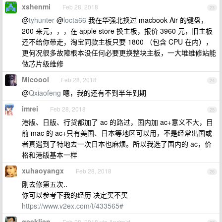
xshenmi
Feb 28, 2018
23
@
tyhunter
@
locta66
我在华强北换过 macbook Air 的键盘，
200 来元，，，在 apple store 换主板，报价 3960 元，旧主板
还不给你带走，淘宝同款主板只要 1800 （包含 CPU 在内），
更何况很多故障根本没任何必要更换整块主板，一大堆维修站能
做芯片级维修
Micoool
Feb 28, 2018
24
@
Qxiaofeng
嗯，我的还有不到半年到期
imrei
Feb 28, 2018
25
港版、日版、行货都加了 ac 的路过，国内加 ac+意义不大，目
前 mac 的 ac+只有美国、日本等地区可以用，不是经常出国或
者真遇到了特地去一次日本也麻烦。所以我选了国内的 ac，价
格和港版基本一样
xuhaoyangx
Feb 28, 2018
26
刚去修第五次..
你可以参考下我的经历 决定买不买
https://www.v2ex.com/t/433565#
geeklian
Feb 28, 2018 via Android