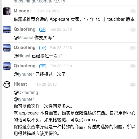
https://imgur.com/a/PZ91y
Micoool
Feb 28, 2018
18
借题求推荐合适的 Applecare 卖家，17 年 15 寸 touchbar 版本
Qxiaofeng
Feb 28, 2018
OP
19
@
Micoool
你要买吗？
Qxiaofeng
Feb 28, 2018
OP
20
@
Hieast
已经换过一次了
Qxiaofeng
Feb 28, 2018
OP
21
@
tyhunter
已经换过一次了
Hieast
Feb 28, 2018
22
@
Qxiaofeng
@
tyhunter
你可以像这样一次性回复多人。
就 applecare 本身而言，确实是保险性质的东西。自己用得小心
的话可以不买，如果比较糙，可以买 care+。
保险这东西本身就是一种特殊的商品，有逆向选择的问题，所以
用得越糙越应该买保险。