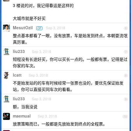
3 楼说的对，我记得春运是这样的
大城市就是不好买
MesutOzil
Sep 3, 2018
OP
6
整点基本都看了一眼，没有放票，车是始发到终点，本朝耍流氓
真厉害。
liu233
Sep 3, 2018
7
短程没有长途好买，你可以买长一点的。一般都有票，记得是过
你家的车次。
lcatt
Sep 3, 2018
8
不是始发站的的车有时候经常一张票也没的，要优先保证始发
站，你可以直接买同车次的看看。
liu233
Sep 3, 2018
9
额，当我没说
maemual
Sep 3, 2018
10
放票策略而已，一般都是先放始发到终点的全程票。