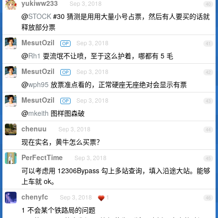
yukiww233
Sep 3, 2018
40
@
STOCK
#30 猜测是用用大量小号占票，然后有人要买的话就
释放部分票
MesutOzil
Sep 3, 2018
OP
41
@
Rh1
耍流氓不让喷，至于这么护着，哪都有 5 毛
MesutOzil
Sep 3, 2018
OP
42
@
wph95
放票准点看的，正常硬座无座绝对会显示有票
MesutOzil
Sep 3, 2018
OP
43
@
mkeith
图样图森破
chenuu
Sep 3, 2018
44
现在实名，黄牛怎么买票？
PerFectTime
Sep 3, 2018
45
可以考虑用 12306Bypass 勾上多站查询，填入沿途大站。能够
上车就 ok。
chenyfc
Sep 3, 2018
1
46
1 不会某个铁路局的问题