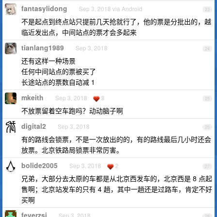
fantasylidong
Sep 3, 2018 via Android
23
不是起点到终点站只提前几天抢就行了，他的票是分批出的，越
临近发出点，中间站点的票才会多起来
tianlang1989
Sep 3, 2018
24
还有这样一种场景
任何中间站点的票被买了
长途站点的票数自动减 1
mkeith
Sep 3, 2018
8
25
不放票留着空车跑吗？动动脑子啊
digital2
Sep 3, 2018
26
有的路线会锁票，不是一次放出的的，有的路线最后几小时还会
放票。北京铁路局锁票非常厉害。
bolide2005
Sep 3, 2018
2
27
兄弟，大部分去太原的车都是从北京西发车的，北京西是 8 点起
售啊；北京站发车的只有 4 趟，其中一趟还是过路车，肯定不好
买啊
feverzsj
Sep 3, 2018
28