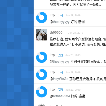
配套都一样的，因为就隔了一条街。
litp
Jan 29, 2019
OP
@
theshyyyyy
好的 感谢
th00000
Jan 29, 2019
推荐右边, 貌似两个户型都没有阳台,
左边北边入户门, 不通透, 没有玄关,
litp
Jan 29, 2019
OP
@
theshyyyyy
平时开窗的时间多么，就
litp
Jan 29, 2019
OP
@
HeyWeGo
那你还是会选择 右侧的
litp
Jan 29, 2019
OP
@
arthas2234
好的 感谢！