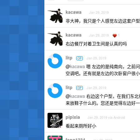
kacawa
Jan 29, 2019
非大神，我只是个人感觉左边这套户型
kacawa
1
Jan 29, 2019
右边餐厅对着卫生间是认真的吗
litp
Jan 29, 2019
OP
@
kacawa
嗯 左边的是纯南向，之前
空调吧。还有就是左边的次卧窗户很小
litp
Jan 29, 2019
OP
@
kacawa
右边这个户型，在我们东北
来放鞋子什么的。您还是觉得左边好一
pipixia
Jan 29, 2019 via Android
看起来厕所好小
feng1234