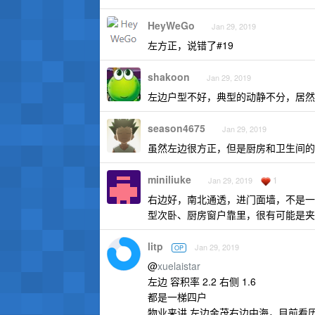
HeyWeGo
Jan 29, 2019
左方正，说错了#19
shakoon
Jan 29, 2019
左边户型不好，典型的动静不分，居然
season4675
Jan 29, 2019
虽然左边很方正，但是厨房和卫生间的
miniliuke
1
Jan 29, 2019
右边好，南北通透，进门面墙，不是一
型次卧、厨房窗户靠里，很有可能是夹
litp
Jan 29, 2019
OP
@
xuelaistar
左边 容积率 2.2 右侧 1.6
都是一梯四户
物业来讲 左边金茂右边中海，目前看