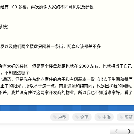
有 100 多楼，再次感谢大家的不同意见以及建议
风系统）
开发以及他们两个楼盘只隔着一条街，配套应该都差不多
有太好的装修，但是两个楼盘差距也就在 2000 左右，也就相当于自己
重，不知道选哪个
北通透，但是我在东北老家住的房子和右侧基本一致（出去卫生间和餐厅
有正午的阳光，所以基于这一点，南北通透和纯南向，也是困扰我的问题
不差，我并没有住过这两家开发商的物业，所以我也不知道谁家好，看了
户型
金茂
中海
隔壁
❮
❯