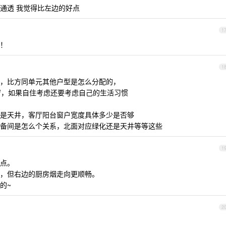
南北通透 我觉得比左边的好点
1
！
1
，比方同单元其他户型是怎么分配的，
/窗，如果自住考虑还要考虑自己的生活习惯
是天井，客厅阳台窗户宽度具体多少是否够
备间是怎么个关系，北面对应绿化还是天井等等这些
1
点。
，但右边的厨房烟走向更顺畅。
的~
2