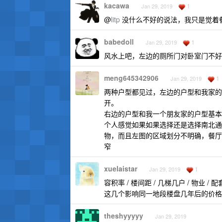
kacawa
1
Jan 29, 2019
@
litp
没什么不好的说法，我只是觉着
babedoll
1
Jan 29, 2019
风水上吧，左边的厕所门对卧室门不好
meng645342906
1
Jan 29, 2019
两种户型都见过，左边的户型和我家的
开。
右边的户型和我一个朋友家的户型基本
个人感觉如果如果选择还是选择南北通
物，而且左图的区域划分不明确，餐厅
窄
xuelaistar
1
Jan 29, 2019
容积率 / 楼间距 / 几梯几户 / 物业 
这几个影响同一地段楼盘几年后的价格
theshyyyyy
Jan 29, 2019