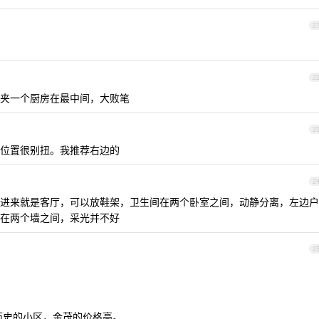
2
2
夹一个厨房在最中间，大败笔
2
位置很别扭。我推荐右边的
2
进来就是客厅，可以放鞋架，卫生间在两个卧室之间，动静分离，左边户
在两个墙之间，采光并不好
2
历史的小区，金茂的价格高。