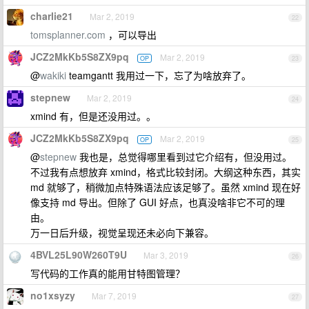
charlie21
Mar 2, 2019
22
tomsplanner.com
，可以导出
JCZ2MkKb5S8ZX9pq
Mar 2, 2019
OP
23
@
wakiki
teamgantt 我用过一下，忘了为啥放弃了。
stepnew
Mar 2, 2019
24
xmind 有，但是还没用过。。
JCZ2MkKb5S8ZX9pq
Mar 2, 2019
OP
25
@
stepnew
我也是，总觉得哪里看到过它介绍有，但没用过。
不过我有点想放弃 xmind，格式比较封闭。大纲这种东西，其实
md 就够了，稍微加点特殊语法应该足够了。虽然 xmind 现在好
像支持 md 导出。但除了 GUI 好点，也真没啥非它不可的理
由。
万一日后升级，视觉呈现还未必向下兼容。
4BVL25L90W260T9U
Mar 3, 2019
26
写代码的工作真的能用甘特图管理？
no1xsyzy
Mar 7, 2019
27