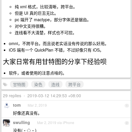
纯 xml 格式，比较清晰，跨平台。
但是 UI 真的巨丑无比。
pc 端开了 mactype，部分字体还是锯齿。
对中文支持很糟。
连线看不大清楚，样式也不可控。
omni，不跨平台。而且说老实话没有传说的那么好用。
iOS 端有一个 QuickPlan 不错，不过好像只有 iOS。
大家日常有用甘特图的分享下经验呗
软件，或者使用的注意点啥的。
甘特图
染色
连线
跨平台
29 replies
•
2019-03-12 14:29:53 +08:00
tom
Mar 2, 2019
1
好像还真没有。
swulling
Mar 2, 2019 via iPhone
2
没有(・◇・)