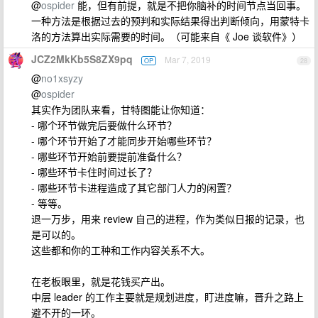
@
ospider
能，但有前提，就是不把你脑补的时间节点当回事。
一种方法是根据过去的预判和实际结果得出判断倾向，用蒙特卡
洛的方法算出实际需要的时间。（可能来自《 Joe 谈软件》）
JCZ2MkKb5S8ZX9pq
Mar 7, 2019
OP
28
@
no1xsyzy
@
ospider
其实作为团队来看，甘特图能让你知道：
- 哪个环节做完后要做什么环节？
- 哪个环节开始了才能同步开始哪些环节？
- 哪些环节开始前要提前准备什么？
- 哪些环节卡住时间过长了？
- 哪些环节卡进程造成了其它部门人力的闲置？
- 等等。
退一万步，用来 review 自己的进程，作为类似日报的记录，也
是可以的。
这些都和你的工种和工作内容关系不大。
在老板眼里，就是花钱买产出。
中层 leader 的工作主要就是规划进度，盯进度嘛，晋升之路上
避不开的一环。