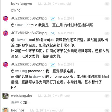
bukefangwu
Mar 2, 2019 via Android
10
xmind
JCZ2MkKb5S8ZX9pq
Mar 2, 2019
OP
11
@
alinwu05
trello 我倒是一直在用 有啥甘特图插件啊？
JCZ2MkKb5S8ZX9pq
Mar 2, 2019
OP
12
@
alfawei
excel 和纯 project 管理软件还差很远。虽然能魔改出
近似的视觉呈现，但修改起来就非常不便。
比如前一个环节延期，后面的环节就会自动顺延等等。还有人员
调配、汇总之类的，差别蛮大的。
JCZ2MkKb5S8ZX9pq
Mar 2, 2019
OP
13
@
swulling
processon 我一直觉得很难用。
画图的话推荐
draw.io
的 chrome app 版，本地创建时就用 html
后缀，直接可以作为网页打开查看，非常好用。基本替代了
RP。
weixiangzhe
Mar 2, 2019 via iPhone
14
draw.io
加一
beginor
Mar 2, 2019 via Android
15