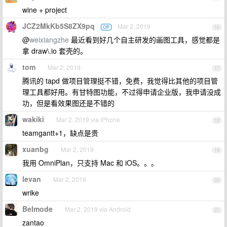
wine + project
JCZ2MkKb5S8ZX9pq
Mar 2, 2019
OP
16
@
weixiangzhe
最近看到好几个自主研发的画图工具，感觉都是
拿 draw\.io 套壳的。
tom
Mar 2, 2019
17
腾讯的 tapd 做项目管理挺不错，免费，我觉得比其他的项目管
理工具都好用。有甘特图功能，不过得申请企业版，我申请没成
功，但是看效果图还是不错的
wakiki
Mar 2, 2019 via iPhone
18
teamgantt+1，缺点是贵
xuanbg
Mar 2, 2019
19
我用 OmniPlan，只支持 Mac 和 iOS。。。
levan
Mar 2, 2019
20
wrike
Belmode
Mar 2, 2019 via Android
21
zantao