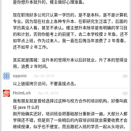
是你想升本就升的，楼主做好心理准备。
现在职场好多公司只认第一学历的，是不是本科，是不是计算机
专业。因为现在社会上各种专升本、在职研究生泛滥了，后面的
学历真没人看，甚至不承认。楼主想升本除非是有明确的学习目
的和计划，否则你能考上的前提下，去二本学校摸 2 年鱼，还不
如早点上班，作为过来人，我一直在后悔当年浪费了 2 年青春，
还不如早 2 年工作。
其实就是围城：没升本的觉得升本以后好就业，升了本的觉得没
用，浪费 2 年时间。
oppoic
Apr 24, 2019
82
以上链接拷贝访问，不要直接点击。
HolmLoh
Apr 24, 2019
83
我有朋友就是曾经选择过这种与校方合作的培训机构，好像叫疯
狂 java 什么的
刚开始确实还好，培训班会把基础部分重新讲一遍，大部分人都
学得还不错，但是到了一些稍后的内容培训班就会需要收费才会
继续授课，似乎也不便宜，而且跟初入班的学员一起从头培训，