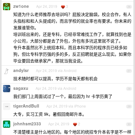
zw1one
Apr 24, 2019
3
26
知道为什么老师推荐去培训吗？屁股决定脑袋。校企合作，有人
头指标和和人头提成的，而且学校的就业率也有要求。你未来的
发展谁管你。
培训班出来的，还是专科，已经非常难找工作了，就算找到也是
小公司，大部分都是去了外包，外包有多坑这里就不说了。
专升本虽然比不上统招本科，而且本科学历的程序员已经多如
狗，但比专科学历强的多的多，反正招聘就是这么现实。如果你
毕业要回去继承家产，那就当我没说。
andylsr
Apr 24, 2019 via Android
27
技术随时都可以提高，学历不是每天都有机会
sagaxu
Apr 24, 2019 via Android
28
我们部门上周面试过了一个，最后因为 hr 卡学历黄了
tigerAndBull
Apr 24, 2019 via iPhone
29
大专，实习工资 9k，暑假回南邮升本。
johnhsm2333
Apr 24, 2019
2
30
不清楚楼主是什么地区的。每个地区的统招专升本名字是不一样