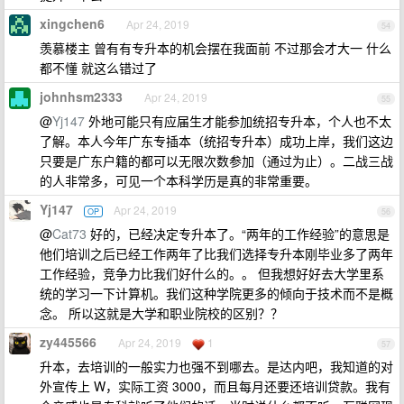
xingchen6
Apr 24, 2019
54
羡慕楼主 曾有有专升本的机会摆在我面前 不过那会才大一 什么
都不懂 就这么错过了
johnhsm2333
Apr 24, 2019
55
@
Yj147
外地可能只有应届生才能参加统招专升本，个人也不太
了解。本人今年广东专插本（统招专升本）成功上岸，我们这边
只要是广东户籍的都可以无限次数参加（通过为止）。二战三战
的人非常多，可见一个本科学历是真的非常重要。
Yj147
Apr 24, 2019
OP
56
@
Cat73
好的，已经决定专升本了。“两年的工作经验”的意思是
他们培训之后已经工作两年了比我们选择专升本刚毕业多了两年
工作经验，竞争力比我们好什么的。。 但我想好好去大学里系
统的学习一下计算机。我们这种学院更多的倾向于技术而不是概
念。 所以这就是大学和职业院校的区别？？
zy445566
Apr 24, 2019
1
57
升本，去培训的一般实力也强不到哪去。是达内吧，我知道的对
外宣传上 W，实际工资 3000，而且每月还要还培训贷款。我有