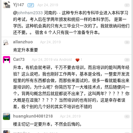
Yj147
Apr 24, 2019
OP
37
@
johnhsm2333
河南的- - 这种专升本的专科毕业进入本科学习
的考试，考入后在学两年颁发和统招一样的本科学历。 是第一
学历。这种机会真的只有大三毕业只一次的了。我就很纳闷他们
还不要。。 宿舍 6 个人只有我一个准备专升本。
allanzhuo
Apr 24, 2019
38
肯定升本重要
Cat73
Apr 24, 2019 via Android
1
39
升本，有机会就考研，千万不要去培训，而且培训的能叫两年经
验？这么说吧，我也刚好工作两年，基本是全栈，一整套开发流
程里的所有东西都会做，而那些来面试的，很多一看就能看出来
是培训的，为什么呢？你简历写了一大堆技术点，然后随便问一
个，背两句概念然后就屁都说不出来了，这叫两年？？？？？你
大概是在逗我？？？？？当然培训的也有好的，这是幸存者误
差，极个别的几个好的其实不培训也不错的
huangkun04081218
Apr 24, 2019
40
楼主切记一定要升本，不然会后悔的。