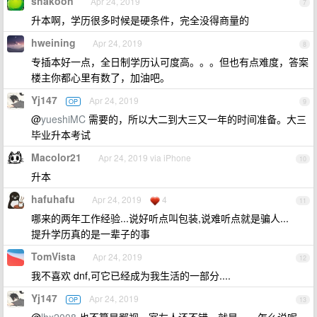
shakoon
Apr 24, 2019
7
升本啊，学历很多时候是硬条件，完全没得商量的
hweining
Apr 24, 2019
8
专插本好一点，全日制学历认可度高。。。但也有点难度，答案
楼主你都心里有数了，加油吧。
Yj147
Apr 24, 2019
OP
9
@
yueshiMC
需要的，所以大二到大三又一年的时间准备。大三
毕业升本考试
Macolor21
Apr 24, 2019 via iPhone
10
升本
hafuhafu
Apr 24, 2019
4
11
哪来的两年工作经验...说好听点叫包装,说难听点就是骗人...
提升学历真的是一辈子的事
TomVista
Apr 24, 2019
12
我不喜欢 dnf,可它已经成为我生活的一部分....
Yj147
Apr 24, 2019
OP
13