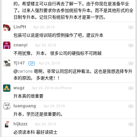
的，希望楼主可以自行再去了解一下。由于你现在是准备毕业
了。过来人强烈要求你去参加统招专升本。而不是其他形式的全
日制专升本。记住只有统招专升本才是第一学历。
LinPH
Apr 24, 2019
31
包装可以说是培训班的惯例操作了吧，建议升本
cnanyi
Apr 24, 2019
32
不用犹豫， 升本， 很多公司的硬指标不可跨越
Yj147
Apr 24, 2019
OP
33
@
zw1one
嗯啊，非常认同您的这种看法。这也是我想选择专升
本的原因。 多谢大佬！！
wugz
Apr 24, 2019 via iPhone
34
升本真的很重要
luanguang
Apr 24, 2019
35
升本，学历还是很重要的。
hijkzzz
Apr 24, 2019
36
必须读本科 最好读硕士