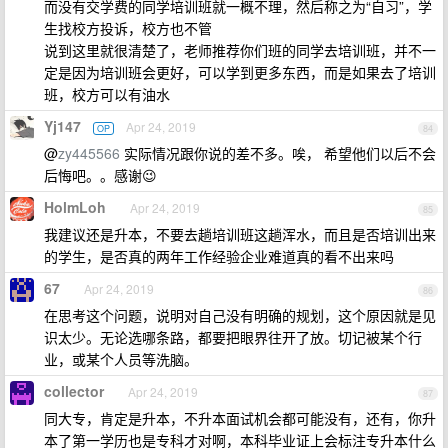
而没有交学费的同学培训班就一概不理，然后称之为“自习”，学
生找校方投诉，校方也不管
说到这里就很清楚了，老师推荐你们班的同学去培训班，并不一
定是因为培训班会更好，可以学到更多东西，而是如果去了培训
班，校方可以有油水
Yj147
Apr 24, 2019
OP
84
@
zy445566
实际情况跟你说的差不多。唉， 希望他们以后不会
后悔吧。。感谢😉
HolmLoh
Apr 24, 2019
85
我建议还是升本，不要去趟培训班这趟浑水，而且是否培训出来
的学生，是否真的两年工作经验企业难道真的看不出来吗
67
Apr 24, 2019
86
在思考这个问题，说明对自己没有明确的规划，这个原因就是见
识太少。无论选哪条路，都要把眼界往开了放。切记被某个行
业，或某个人员等洗脑。
collector
Apr 24, 2019
87
同大专，肯定是升本，不升本面试机会都可能没有，还有，你升
本了第一学历也是专科才对啊，本科毕业证上会标注专升本什么