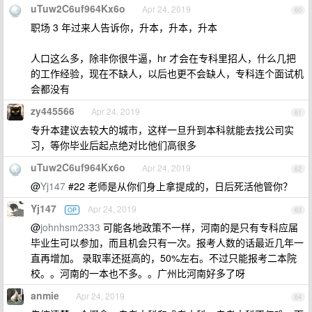
uTuw2C6uf964Kx6o
Apr 24, 2019
60
职场 3 年过来人告诉你，升本，升本，升本
人口这么多，除非你很牛逼，hr 才会在专科里招人，什么几把
的工作经验，现在不缺人，以后也更不会缺人，专科连个面试机
会都没有
zy445566
Apr 24, 2019
61
专升本建议去较大的城市，这样一旦升到本科就能去找公司实
习，等你毕业后起点绝对比他们高很多
uTuw2C6uf964Kx6o
Apr 24, 2019
62
@
Yj147
#22 老师是从你们身上拿提成的，日后死活他管你？
Yj147
Apr 24, 2019
OP
63
@
johnhsm2333
可能各地政策不一样，河南的是只有专科应届
毕业生可以参加，而且机会只有一次。报考人数的话最近几年一
直再增加。 录取率还挺高的，50%左右。不过只能报考二本院
校。。河南的一本也不多。。广州比河南好多了呀
anmie
Apr 24, 2019
64