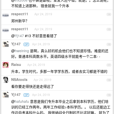
@
lhx2008
也不算是鄙视，室友人还不错，就是。。怎么说呢，
不知道上进那种， 宿舍就我一个升本
respect11
Apr 24, 2019
14
郑州新华？
respect11
Apr 24, 2019
15
@
Yj147
#13 不好意思看错了
Yj147
Apr 24, 2019
OP
16
@
hweining
是啊，真么好的机会他们也不知道珍惜。难度的还
好。普通本科高数水平。英语四级水平就能考一个二本- -
Raisu
Apr 24, 2019
17
升本，学生时代，多那一年学学东西，或者去实习都是不错的
NSAtools
Apr 24, 2019
18
看你要走得快还是走得远了
Yj147
Apr 24, 2019
OP
19
@
hafuhafu
意思是我们专升本毕业之后拿到本科学历，他们培
训的已经工作两年。两年工作经验>本科学历。。 以后还能边工
作边自考本科什么的。 我很纳闷全日制的不比这好嘛， 就为了