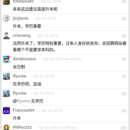
firedsxist0
Apr 24, 2019
93
亲亲这边建议直接升本呢
jinjianlu
Apr 24, 2019
94
升本，学历重要
crisewng
Apr 24, 2019
95
当然升本了，学历特别重要，过来人身份劝告你，去招聘网站看
看哪个不是要求本科的。
Antidictator
Apr 24, 2019 via iPhone
96
全日制
Ryoma
Apr 24, 2019
97
先学历吧，加油
Ryoma
Apr 24, 2019
98
@
Ryoma
先学历
Francis404
Apr 24, 2019
99
升本
PHPer233
Apr 24, 2019 via iPhone
100