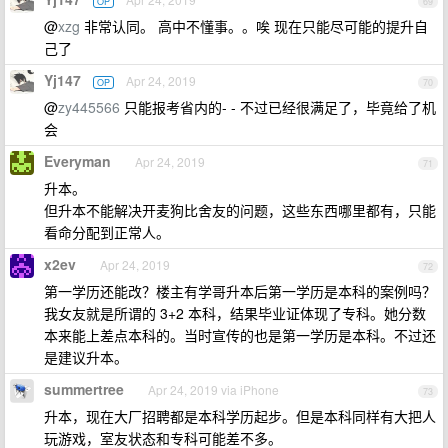
OP
69
@
xzg
非常认同。 高中不懂事。。唉 现在只能尽可能的提升自
己了
Yj147
Apr 24, 2019
OP
70
@
zy445566
只能报考省内的- - 不过已经很满足了，毕竟给了机
会
Everyman
Apr 24, 2019
71
升本。
但升本不能解决开麦狗比舍友的问题，这些东西哪里都有，只能
看命分配到正常人。
x2ev
Apr 24, 2019
72
第一学历还能改？楼主有学哥升本后第一学历是本科的案例吗？
我女友就是所谓的 3+2 本科，结果毕业证体现了专科。她分数
本来能上差点本科的。当时宣传的也是第一学历是本科。不过还
是建议升本。
summertree
Apr 24, 2019 via iPhone
73
升本，现在大厂招聘都是本科学历起步。但是本科同样有大把人
玩游戏，室友状态和专科可能差不多。