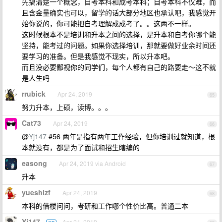
先搞清楚一个概念，自考本科和成考本科；自考本科不仅难，而
且含金量确实也可以，留学的话大部分地区也承认吧，我感觉开
始你说的，你可能把自考理解成成考了。。这两不一样。
这时候根本不是培训和升本之间的选择，是升本和自考你哪个能
坚持，能考过的问题。如果你选择培训，那就要做好业余时间还
要学习的准备。但是我感觉不现实，所以升本吧。
而且没必要鄙视你的同学们，每个人都有自己的路要走～这不就
是人生吗
rrubick
Apr 24, 2019
65
努力升本，上硕，读博。。。
Cat73
Apr 24, 2019
66
@
Yj147
#56 两年是指有两年工作经验，但你培训过就知道，根
本就没有，都是为了面试和招生瞎编的
easong
Apr 24, 2019 via Android
67
升本
yueshizf
Apr 24, 2019
68
本科的借楼问问，考研和工作哪个性价比高。普通二本
Yj147
Apr 24, 2019