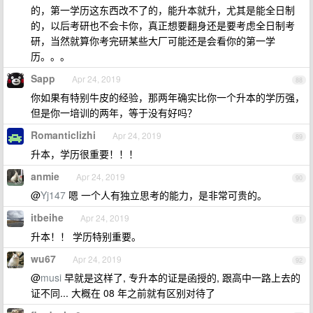
的，第一学历这东西改不了的，能升本就升，尤其是能全日制
的，以后考研也不会卡你，真正想要翻身还是要考虑全日制考
研，当然就算你考完研某些大厂可能还是会看你的第一学
历。。。
Sapp
Apr 24, 2019
88
你如果有特别牛皮的经验，那两年确实比你一个升本的学历强，
但是你一培训的两年，等于没有好吗？
Romanticlizhi
Apr 24, 2019
89
升本，学历很重要！！！
anmie
Apr 24, 2019
90
@
Yj147
嗯 一个人有独立思考的能力，是非常可贵的。
itbeihe
Apr 24, 2019
91
升本！！ 学历特别重要。
wu67
Apr 24, 2019
92
@
musi
早就是这样了, 专升本的证是函授的, 跟高中一路上去的
证不同... 大概在 08 年之前就有区别对待了