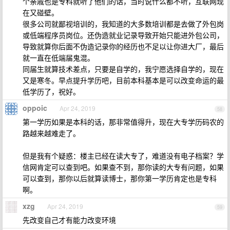
个亲戚也是专科就听了他们的话，当时说什么都不听，互联网现
在又碰壁。
很多公司就鄙视培训的，我知道的大多数培训都是去做了外包岗
或低端程序员岗位。还伪造就业记录导致开始只能进外包公司，
导致就算你后面不伪造记录你的经历也不足以让你进大厂，最后
就一直在低端届鬼混。
同届生就算技术差点，只要是自学的，我宁愿选择自学的，现在
又是寒冬。早点提升学历吧，目前本科基本是可以改变命运的最
低学历了，祝好。
oppoic
Apr 24, 2019
58
第一学历如果是本科的话，那非常值得升，现在大专学历码农的
路越来越难走了。
但是我有个疑惑：楼主已经在读大专了，难道没有电子档案？学
信网肯定可以查到吧。如果查不到，那你读的大专有问题，如果
可以查到，那你以后就算读博士，那你第一学历肯定也是专科
啊。
xzg
Apr 24, 2019
59
先改变自己才有能力改变环境