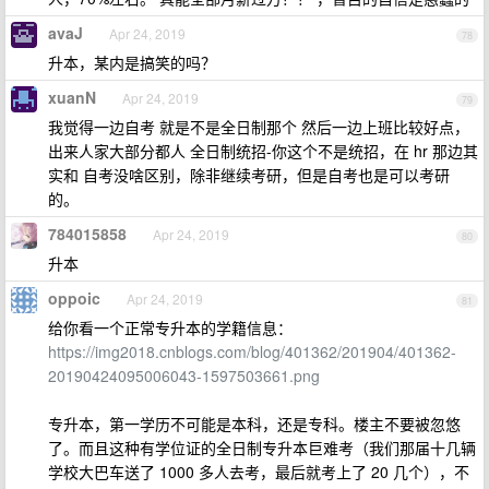
avaJ
Apr 24, 2019
78
升本，某内是搞笑的吗？
xuanN
Apr 24, 2019
79
我觉得一边自考 就是不是全日制那个 然后一边上班比较好点，
出来人家大部分都人 全日制统招-你这个不是统招，在 hr 那边其
实和 自考没啥区别，除非继续考研，但是自考也是可以考研
的。
784015858
Apr 24, 2019
80
升本
oppoic
Apr 24, 2019
81
给你看一个正常专升本的学籍信息：
https://img2018.cnblogs.com/blog/401362/201904/401362-
20190424095006043-1597503661.png
专升本，第一学历不可能是本科，还是专科。楼主不要被忽悠
了。而且这种有学位证的全日制专升本巨难考（我们那届十几辆
学校大巴车送了 1000 多人去考，最后就考上了 20 几个），不