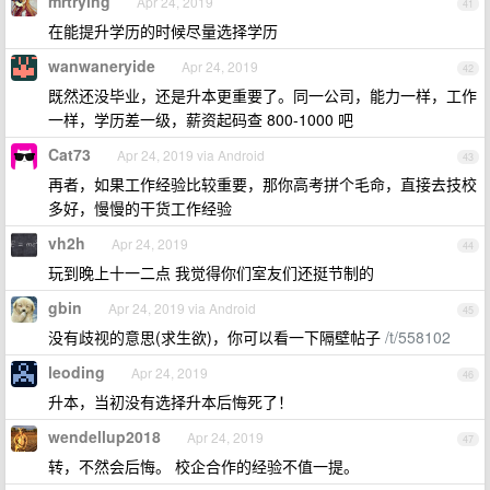
mrtrying
Apr 24, 2019
41
在能提升学历的时候尽量选择学历
wanwaneryide
Apr 24, 2019
42
既然还没毕业，还是升本更重要了。同一公司，能力一样，工作
一样，学历差一级，薪资起码查 800-1000 吧
Cat73
Apr 24, 2019 via Android
43
再者，如果工作经验比较重要，那你高考拼个毛命，直接去技校
多好，慢慢的干货工作经验
vh2h
Apr 24, 2019
44
玩到晚上十一二点 我觉得你们室友们还挺节制的
gbin
Apr 24, 2019 via Android
45
没有歧视的意思(求生欲)，你可以看一下隔壁帖子
/t/558102
leoding
Apr 24, 2019
46
升本，当初没有选择升本后悔死了！
wendellup2018
Apr 24, 2019
47
转，不然会后悔。 校企合作的经验不值一提。