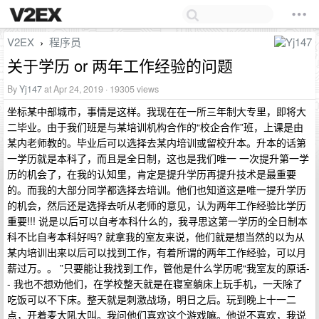
V2EX
程序员
›
关于学历 or 两年工作经验的问题
By
Yj147
at Apr 24, 2019 · 19305 views
坐标某中部城市，事情是这样。我现在在一所三年制大专里，即将大
二毕业。由于我们班是与某培训机构合作的“校企合作”班，上课是由
某内老师教的。毕业后可以选择去某内培训或留校升本。升本的话第
一学历就是本科了，而且是全日制，这也是我们唯一 一次提升第一学
历的机会了，在我的认知里，肯定是提升学历再提升技术是最重要
的。而我的大部分同学都选择去培训。他们也知道这是唯一提升学历
的机会，然后还是选择去听从老师的意见，认为两年工作经验比学历
重要!!! 说是以后可以自考本科什么的，我寻思这第一学历的全日制本
科不比自考本科好吗? 就拿我的室友来说，他们就是想当然的以为从
某内培训出来以后可以找到工作，有着所谓的两年工作经验，可以月
薪过万。。 ”只要能让我找到工作，管他是什么学历呢“我室友的原话-
- 我也不想劝他们，在学校整天就是在寝室躺床上玩手机，一天除了
吃饭可以不下床。整天就是刺激战场，明日之后。玩到晚上十一二
点，开着麦大吼大叫。我问他们喜欢这个游戏嘛。他说不喜欢，我说