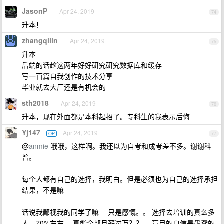
JasonP
Apr 24, 2019
74
升本！
zhangqilin
Apr 24, 2019
75
升本
后端的话趁这两年好好研究研究数据库和缓存
写一百篇自我创作的技术分享
毕业就去大厂还是有机会的
sth2018
Apr 24, 2019
76
升本，现在外面都是本科起招了。专科生的我表示后悔
Yj147
Apr 24, 2019
OP
77
@
anmie
哦哦，这样啊。我还以为自考和成考差不多。谢谢科
普。
每个人都有自己的选择，我明白。但是必须也为自己的选择承担
结果，不是嘛
话说我鄙视我的同学了嘛- - 只是感慨。。 选择去培训的真么多
人，70%左右。 真能全部月薪过万？？ ，盲目的自信是愚蠢的