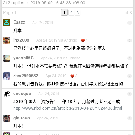
212 replies
•
2019-05-09 16:43:23 +08:00
Page 1
1
of 3
2
3
Easzz
Apr 24, 2019
1
升本
lhx2008
Apr 24, 2019 via Android
1
2
显然楼主心里已经想好了，不过也别鄙视你的室友
yueshiMC
Apr 24, 2019 via iPhone
3
升本！ 但升本不需要考试吗？我现在大四没选择考研都后悔了
zhw2590582
Apr 24, 2019
8
4
我的教训告诉我，除非你技术很强，否则学历还是很重要的
circsqua
Apr 24, 2019
5
2019 年国人工资报告：工作 10 年，月薪过万者不足三成
http://www.nbd.com.cn/articles/2019-04-23/1324438.html
glaucus
Apr 24, 2019
6
升本！