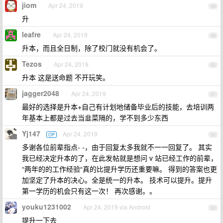
jiom
Apr 24, 2019
48
升
leafre
Apr 24, 2019
49
升本，而且全日制，除了校门就没有机会了。
Tezos
Apr 24, 2019
50
升本 这是送命题 不开玩笑。
jagger2048
Apr 24, 2019
51
最好的选择是升本+自己有计划地储备毕业后的技能，去培训两
年基本上都是过去当韭菜隔的，学不到多少东西
Yj147
Apr 24, 2019
OP
52
多谢各位前辈指点- -，由于回复太多我就不一一回复了。 其实
我已经决定升本的了，在此发帖就是想问 v 站已经工作的前辈，
“两年的的工作经验“真的比提升学历还重要嘛。 得到的答案也更
加坚定了升本的决心。全是统一的升本。 技术可以提升。提升
第一学历的机会只有这一次！ 再次感谢。。
youku1231002
Apr 24, 2019 via Android
53
提升一下去