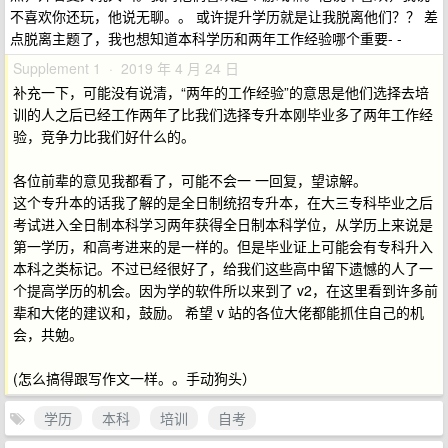
不喜欢你还玩，他说无聊。。 或许提升学历就是让我脱离他们？？ 差
点脱离主题了，我也想知道本科学历和两年工作经验哪个重要- -
Supplement 1 · 2019 年 4 月 24 日
补充一下，可能没有说清，“两年的工作经验”的意思是他们选择去培
训的人之后已经工作两年了比我们选择专升本刚毕业多了两年工作经
验，竞争力比我们好什么的。
各位前辈的意见我都看了，可能不会一 一回复，望谅解。
这个专升本的话我了解的是全日制统招专升本，在大三专科毕业之后
考试进入全日制本科学习两年获得全日制本科学位，从学历上来说是
第一学历，和高考进来的是一样的。但是毕业证上可能会有专科升入
本科之类标记。不过已经很好了，给我们这些高中留下遗憾的人了一
个提高学历的机会。因为学的软件所以来到了 v2，在这里看到许多前
辈和大佬的建议和，鼓励。 希望 v 站的各位大佬都能抓住自己的机
会，共勉。
(怎么搞得跟写作文一样。。手动狗头）
学历
本科
培训
自考