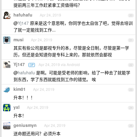
提前两三年工作赶紧拿工资值得吗？
hafuhafu
Apr 24, 2019
20
@
Yj147
原来是这个意思啊，你同学也太自信了吧，觉得去培训
了就一定能找到工作...
musi
Apr 24, 2019
21
其实有些公司是鄙视专升的本，尽管是全日制，尽管是第一学
历，但还是会知道你是专科上来的，那就依然会鄙视
Yj147
Apr 24, 2019 via Android
OP
22
@
hafuhafu
是啊。可能是受老师的影响，给了一种去了就能学
到东西，学了东西就能找到工作的错觉。 唉
kim01
Apr 24, 2019
23
升本！！！
yxl
Apr 24, 2019
24
升本！
geniusmyn
Apr 24, 2019
25
送命题还用问？必须升本