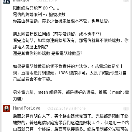
50
限制终端只能有 20 个。。
電信的終端限制 => 撥號次數
你路由夠強勁，帶多少台機電信根本不管，也無法管。
朋友网管建议拉网线（前期没预留，成本也不菲）
看完這句話，如果你連網線都沒有，那電信就算不限終端數，你
那堆人怎麼上網呢？
還是其實你的終端數 是指電話線數量？
如果是電話線數量給個不負責任的方法你，4 芯電話線足矣上
網，直接兩邊打網線頭，1326 線序即可。太長了的話你最好自
己試試看會不會干擾。
另外電力貓，mesh 組網等，都是很好的選擇，推薦（ mesh>電
力貓）
HandForLove
Oct 22, 2019 via iPhone
51
后面总算有明白人了，买个路由器就完事了。光猫都是限制了终
端数的，普通电信家庭宽带我们这边是限制 4 个，但是用一个路
由器就只算一个终端，后面可以接很多。终端限制部分光猫可破