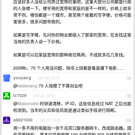
应该好多人没给公司弄过宽带的事吧，这事大部分公司都是行政
的人张喽一下。楼宇用的宽带和家庭的是不一样的，价格上就非
常不同，哪怕都是一个城市，甚至两个挨着的写字楼，价格可能
差很多，很多问题导致的。
如果是写字楼，先问你的物业都接入了那家的宽带，在去找这家
当地的负责人谈一下价格。
如果是可以拉家庭宽带的那种商住两用，不成就多拉几条线。
200Mb，70 个人用没问题，除非上班都是看直播下电影……
youyang
Oct 22, 2019
98
@
dadaxiang
70 人规模了不算创业吧
lc7029
Oct 22, 2019
99
@
Maboroshii
时钟源漂移，IP-ID，这些信息经过 NAT 之后也能
检测到。当年的尖兵和信风就是通过类似手段进行阻断。
a6821630
Oct 22, 2019
100
用一条不用的电脑加一张千兆双口服务器网卡，改成路由器。固
件用爱快的。 基本垃圾电脑带 100 台终端和 200 台终端是很正