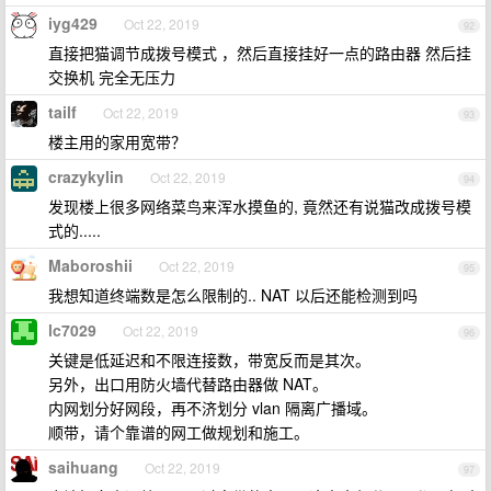
iyg429
Oct 22, 2019
92
直接把猫调节成拨号模式 ，然后直接挂好一点的路由器 然后挂
交换机 完全无压力
tailf
Oct 22, 2019
93
楼主用的家用宽带？
crazykylin
Oct 22, 2019
94
发现楼上很多网络菜鸟来浑水摸鱼的, 竟然还有说猫改成拨号模
式的.....
Maboroshii
Oct 22, 2019
95
我想知道终端数是怎么限制的.. NAT 以后还能检测到吗
lc7029
Oct 22, 2019
96
关键是低延迟和不限连接数，带宽反而是其次。
另外，出口用防火墙代替路由器做 NAT。
内网划分好网段，再不济划分 vlan 隔离广播域。
顺带，请个靠谱的网工做规划和施工。
saihuang
Oct 22, 2019
97