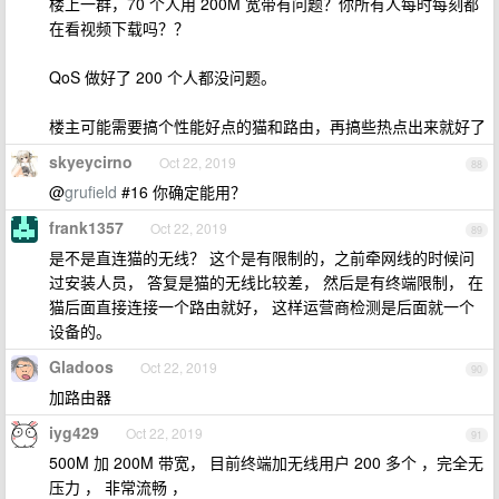
楼上一群，70 个人用 200M 宽带有问题？你所有人每时每刻都
在看视频下载吗？？
QoS 做好了 200 个人都没问题。
楼主可能需要搞个性能好点的猫和路由，再搞些热点出来就好了
skyeycirno
Oct 22, 2019
88
@
grufield
#16 你确定能用？
frank1357
Oct 22, 2019
89
是不是直连猫的无线？ 这个是有限制的，之前牵网线的时候问
过安装人员， 答复是猫的无线比较差， 然后是有终端限制， 在
猫后面直接连接一个路由就好， 这样运营商检测是后面就一个
设备的。
Gladoos
Oct 22, 2019
90
加路由器
iyg429
Oct 22, 2019
91
500M 加 200M 带宽， 目前终端加无线用户 200 多个 ，完全无
压力 ， 非常流畅 ，