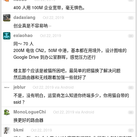
400 人用 100M 企业宽带，毫无惧色。
dadaxiang
Oct 22, 2019
83
创业真是不容易呐···
exiaohao
Oct 22, 2019
84
同～ 70 人
200M 电信 CN2，50M 中港，基本都在用境外，设计图啥的
Google Drive 到办公室群晖，感觉压力还行
楼主那个应该是被猫所困吧，最简单的把猫换了解决问题
然后路由器和无线跟着加强一些就好了
jeblur
Oct 22, 2019 via Android
85
不是，没有明白，运营商怎么知道你终端多少，你用猫自带的
ssid ？
MonoLogueChi
Oct 22, 2019 via Android
86
换更好的路由器
bkmi
Oct 22, 2019
87