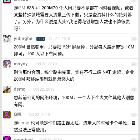
@
GM
#38 +1.200M70 个人用只要不是都在同时看视频，或者
某些特殊领域需要大流量上传下载，只是查资料什么的绝对够
了。另外，为什么说是大头?我记得花钱增加人数也不算很贵
呀？
yidinghe
Oct 22, 2019
PRO
41
200M 当然够用，只要把 P2P 屏蔽掉，分配每人最高带宽 10M
即可，100 人以下冇问题。
mhycy
Oct 22, 2019
42
别信那份合同，搞个路由完事，实在不行二级 NAT 走起，企业
200M 那终端限制就是忽悠人的
demo
Oct 22, 2019
43
想起前公司的网络环境，100M，一个人下个大文件其他人别想
有网。
GM
Oct 22, 2019
44
@
demo
也可能是你们路由器太烂，流量大的时候卡个半死，自
然没法正常使用。
openbsd
Oct 22, 2019