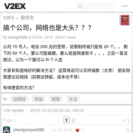
V2EX
程序员
›
搞个公司，网络也是大头？？？
By
zhangH258
at Oct 22, 2019 · 22247 views
公司 70 号人，电信 200 兆的宽带，说限制终端只能有 20 个。。 剩
下的 50 个人，要么可能被踢，要么就是网速很卡 。。。之前一直没
想过，以为一个猫可以 N 个人连
大家有知道啥好的解决方法？ 运营商说可以买终端数（太贵） 朋友网
管建议拉网线（前期没预留，成本也不菲）
有啥便宜的方法？
拉网线
终端
网管
方法
136 replies
•
2019-10-23 08:52:44 +08:00
Page 1
1
of 2
2
chenjunyue520
Oct 22, 2019
17
1