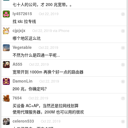
七十人的公司，才 200 兆宽带。。
ly4572615
Oct 22, 2019
2
找 idc 拉专线
cjpjxjx
Oct 22, 2019 via iPhone
3
哪个地区这么坑
Vegetable
Oct 22, 2019
4
不然为什么是四通一平呢...
A555
Oct 22, 2019
5
宽带开到 1000m 再换个好一点的路由器
DamonLin
Oct 22, 2019
6
200 兆，你确定吗？
7654
Oct 22, 2019
7
买设备 AC+AP，当然还是拉网线划算
使用代理服务器，200M 也可以用的很欢
celeron533
Oct 22, 2019
8