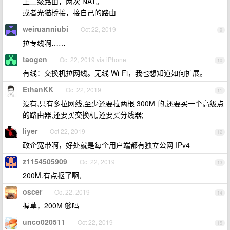
上二级路由，两次 NAT。
或者光猫桥接，接自己的路由
weiruanniubi
Oct 22, 2019
9
拉专线啊……
taogen
Oct 22, 2019 via iPhone
10
有线：交换机拉网线。无线 Wi-Fi，我也想知道如何扩展。
EthanKK
Oct 22, 2019
11
没有,只有多拉网线,至少还要拉两根 300M 的,还要买一个高级点
的路由器,还要买交换机,还要买分线器;
liyer
Oct 22, 2019
12
政企宽带啊，好处就是每个用户端都有独立公网 IPv4
z1154505909
Oct 22, 2019
13
200M.有点抠了啊,
oscer
Oct 22, 2019
14
握草，200M 够吗
unco020511
Oct 22, 2019
15