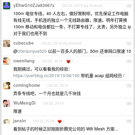
yEhwG10ZJa83067x
Oct 22, 2019 via Android
70
100m 电信专线，40 人左右，做好限制呗，优先保证工作电脑
有线无线，手机连的独立一个无线路由器，限速。明年打算换
100m 移动和电信都拉一条，不打算专线了，太贵，另外独立 ip
对于我们也用不到
cubecube
Oct 22, 2019 via Android
71
@
chenjunyue520
以前一百多人的部门，50m 还单网口限速 10
owenliang
Oct 22, 2019
1
72
我刚搞过，可以看看我的经验：
https://yuerblog.cc/2019/10/06/100
带机量 acap 组网经历 /
cominghome
Oct 22, 2019
73
弄条专线吧，一个月也就是几千块钱
WuMengDi
Oct 22, 2019
74
限速
janxin
Oct 22, 2019
1
75
看到帖子的时候正好刚刚折腾完公司的 Wifi Mesh 方案...