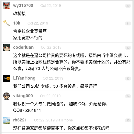
wy315700
Oct 22, 2019
30
改桥接
18k
Oct 22, 2019
31
肯定拉企业宽带啊
家用宽带不行的
coderluan
Oct 22, 2019
32
这个就是在逼公司拉贵的要死的专线哦，接路由当中继会很卡，
所以实际上拉网线还是合算的，你不要求美观什么的，并没有那
么贵，起码 70 人的公司不应该嫌贵。
LiYanHong
Oct 22, 2019
33
我们公司 20M 专线，50 多台设备，感觉还行
viking000
Oct 22, 2019
34
我认识一个人专门做网络的， 加我 QQ，介绍给你，
QQ875301841
rb6221
Oct 22, 2019 via iPhone
35
现在普通家庭都随便百兆了，你这点钱都不想花的吗