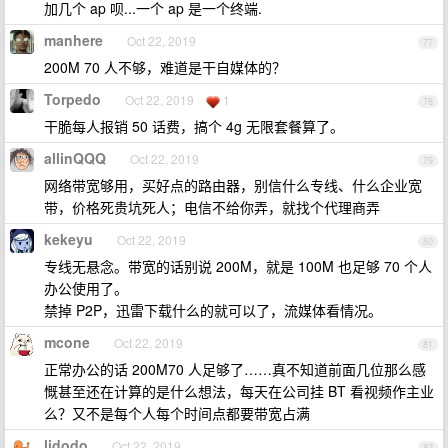
加几个 ap 呗...一个 ap 是一个终端.
manhere
Oct 22, 2019
77
200M 70 人不够，难道是干自媒体的？
Torpedo
Oct 22, 2019
1
78
干脆每人报销 50 话费，搞个 4g 无限套餐算了。
allinQQQ
Oct 22, 2019
79
网络带宽够用，买好点的路由器，别信什么专线、什么企业宽
带，价格死贵坑死人；电信不给你弄，就找个代理商弄
kekeyu
Oct 22, 2019
80
专线无悬念。带宽的话别说 200M，就是 100M 也足够 70 个人
办公使用了。
禁掉 P2P，迅雷下载什么的就可以了，流媒体看情况。
mcone
Oct 22, 2019
81
正常办公的话 200M70 人足够了……真不知道前面几位那么感
慨甚至还在计算的是什么想法，每天在公司挂 BT 看视频作主业
么？又不是每个人每个时间点都要带宽占满
lidodo
Oct 22, 2019
82