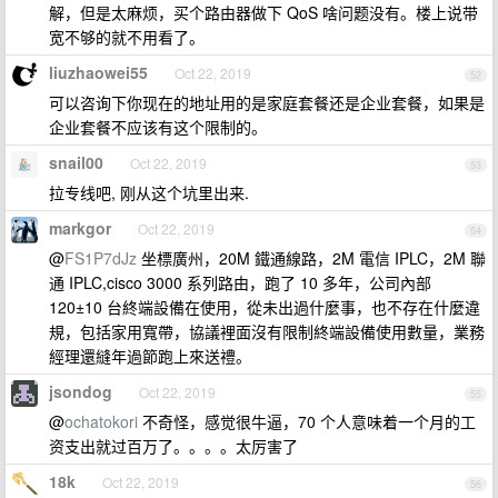
解，但是太麻烦，买个路由器做下 QoS 啥问题没有。楼上说带
宽不够的就不用看了。
liuzhaowei55
Oct 22, 2019
52
可以咨询下你现在的地址用的是家庭套餐还是企业套餐，如果是
企业套餐不应该有这个限制的。
snail00
Oct 22, 2019
53
拉专线吧, 刚从这个坑里出来.
markgor
Oct 22, 2019
54
@
FS1P7dJz
坐標廣州，20M 鐵通線路，2M 電信 IPLC，2M 聯
通 IPLC,cisco 3000 系列路由，跑了 10 多年，公司內部
120±10 台終端設備在使用，從未出過什麼事，也不存在什麼違
規，包括家用寬帶，協議裡面沒有限制終端設備使用數量，業務
經理還縫年過節跑上來送禮。
jsondog
Oct 22, 2019
55
@
ochatokori
不奇怪，感觉很牛逼，70 个人意味着一个月的工
资支出就过百万了。。。。太厉害了
18k
Oct 22, 2019
56