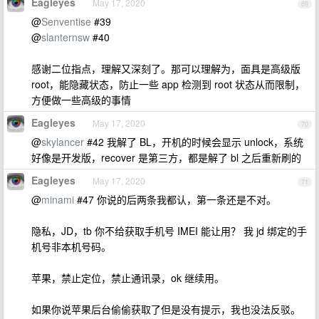
Eagleyes
May 17, 2020
69
@
Senventise
#39
@
slanternsw
#40
感谢二位指点，理解又深刻了。那可以理解为，面具是高级版
root，能隐藏状态，防止一些 app 检测到 root 状态从而限制，
方便做一些高级的事情
Eagleyes
May 17, 2020
70
@
skylancer
#42 我解了 BL，开机的时候会显示 unlock，系统
好像是开发版，recover 是第三方，都是解了 bl 之后重新刷的
Eagleyes
May 17, 2020
71
@
minami
#47 你说的后两条我都认，第一条还是不对。
隐私，JD，tb 你不给获取手机号 IMEI 能让用？ 我 jd 绑定的手
机号非本机号码。
苹果，禁止定位，禁止通讯录，ok 继续用。
如果你说苹果后台偷偷获取了但是没有提示，我也没法反驳。