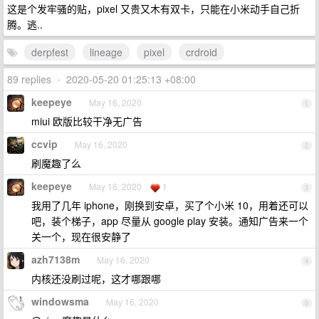
这是个发牢骚的贴，pixel 又贵又木有双卡，只能在小米动手自己折
腾。逃..
derpfest
lineage
pixel
crdroid
89 replies
•
2020-05-20 01:25:13 +08:00
keepeye
May 16, 2020
1
miui 欧版比较干净无广告
ccvip
May 16, 2020
2
刷魔趣了么
keepeye
May 16, 2020
1
3
我用了几年 iphone，刚换到安卓，买了个小米 10，用着还可以
吧，装个梯子，app 尽量从 google play 安装。通知广告来一个
关一个，现在很安静了
azh7138m
May 16, 2020
4
内核还没刷过呢，这才哪跟哪
windowsma
May 16, 2020
5