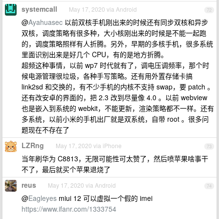
systemcall
May 17, 2020 via Android
72
@
Ayahuasec
以前双核手机刚出来的时候还有同步双核和异步
双核，调度策略有很多种，大小核刚出来的时候是不能一起跑
的，调度策略照样有人折腾。另外，早期的多核手机，很多系统
里面识别出来是好几个 CPU，有的是地方折腾。
超频这种事情，以前 wp7 时代就有了，调电压调频率，那个时
候电源管理很垃圾，各种手写策略。还有用外置存储卡搞
link2sd 和交换的，有不少手机的内核不支持 swap，要 patch 。
还有改安卓的界面的，把 2.3 改到尽量像 4.0 。以前 webview
也是嵌入到系统的 webkit，不能更新，渲染策略都不一样。还有
多系统，以前小米的手机出厂就是双系统，自带 root 。很多问
题现在不存在了
LZRng
May 17, 2020 via iPhone
73
当年刷华为 C8813，无限可能性可太赞了，然后喷苹果啥事干
不了，最后就买个苹果退烧了
reus
May 17, 2020 via Android
74
@
Eagleyes
miui 12 可以虚拟一个假的 imei
https://www.ifanr.com/1333754