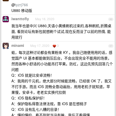
@
tyzrj766
U880 移动版
iwanttofly
May 16, 2020
46
我当年也是中兴 U880,天语小黄蜂刷机过来的,各种刷机,折腾桌
面, 看到论坛有新包就想刷个试试,现在反而没了以前的热情, 能
用就行
minami
May 17, 2020
3
47
蛤，每次这种讨论都会有果粉来 KY 。我自己随便用用的话，感
觉国产 UI 基本都能做到压后台，不会出现完全不能用的场景，
然而各种小舒适的小功能吊打苹果。防杠，这边先预先回答几个
问题
Q：iOS 就是比安卓流畅！
A：我用的千元机，绝大部分时候能流畅，已经很 OK 了，我又
不打手游。而且 iOS 流畅全靠动画抬，用用老机子就知道，苹
果慢，安卓卡，老老实实换代拉倒
Q：iOS 隐私保护好！
A：保护隐私得靠法律法规，靠 iOS 是在想桃子
Q：iOS 没有乱七八糟的目录！
A：懂的懂的，看不到就当没有嘛。我反正看得懂