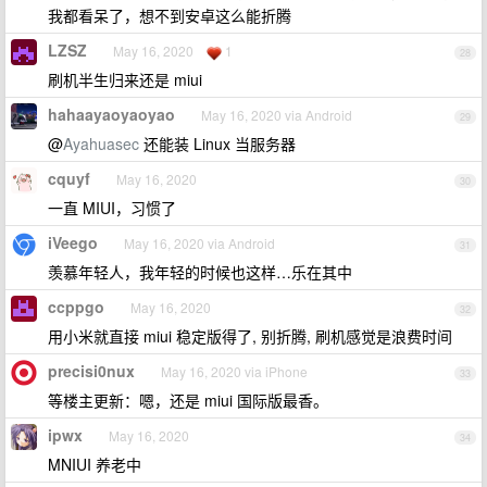
我都看呆了，想不到安卓这么能折腾
LZSZ
May 16, 2020
1
28
刷机半生归来还是 miui
hahaayaoyaoyao
May 16, 2020 via Android
29
@
Ayahuasec
还能装 Linux 当服务器
cquyf
May 16, 2020
30
一直 MIUI，习惯了
iVeego
May 16, 2020 via Android
31
羡慕年轻人，我年轻的时候也这样…乐在其中
ccppgo
May 16, 2020
32
用小米就直接 miui 稳定版得了, 别折腾, 刷机感觉是浪费时间
precisi0nux
May 16, 2020 via iPhone
33
等楼主更新：嗯，还是 miui 国际版最香。
ipwx
May 16, 2020
34
MNIUI 养老中