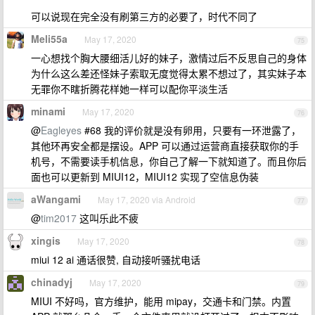
可以说现在完全没有刷第三方的必要了，时代不同了
Meli55a
May 17, 2020
75
一心想找个胸大腰细活儿好的妹子，激情过后不反思自己的身体
为什么这么差还怪妹子索取无度觉得太累不想过了，其实妹子本
无罪你不瞎折腾花样她一样可以配你平淡生活
minami
May 17, 2020
76
@
Eagleyes
#68 我的评价就是没有卵用，只要有一环泄露了，
其他环再安全都是摆设。APP 可以通过运营商直接获取你的手
机号，不需要读手机信息，你自己了解一下就知道了。而且你后
面也可以更新到 MIUI12，MIUI12 实现了空信息伪装
aWangami
May 17, 2020 via Android
77
@
tim2017
这叫乐此不疲
xingis
May 17, 2020
78
miui 12 ai 通话很赞, 自动接听骚扰电话
chinadyj
May 17, 2020
79
MIUI 不好吗，官方维护，能用 mipay，交通卡和门禁。内置