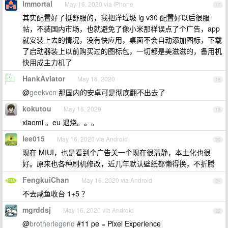
lmmortal
May 16, 2020 via iPhone
17
其实配置好了挺舒服的，我把洋垃圾 lg v30 配置好以后很服
帖，不装国内市场，也就避免了像小米那样误点了个广告，app
就安装上去的情况，没有快应用，桌面不会自动添加图标，下载
了启动器装上以前购买过的图标包，一切都是美滋滋的，备用机
快用成主力机了
HankAviator
May 16, 2020
18
@
geekvcn
那国内的安卓可是彻底翻不出去了
kokutou
May 16, 2020
19
xiaomi 。eu 退烧。。。
lee015
May 16, 2020 via Android
20
现在 MIUI，也是看到个广告关一个现在很清静，本土化也很
好。原来也各种刷机修改，近几年默认壁纸都懒得换，不折腾
FengkuiChan
May 16, 2020 via Android
21
不去咸鱼收台 1+5 ？
mgrddsj
May 16, 2020 via Android
22
@
brotherlegend
#11 pe = Pixel Experience