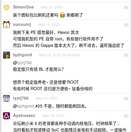
SimonOne
May 16, 2020
23
装个图标包比刷机还累吗
刷都刷了
xunxuntj
May 16, 2020
24
我刷下来 PE 感觉最好，Havoc 其次
可惜我机型的 PE 自带 root，有些银行软件用不了
然后 Havoc 的 Gapps 版本太大了，刷不进去，逼死强迫症了
lqzhgood
May 16, 2020 via Android
25
@
tyzrj766
稳定版只有锁 BL 才能用么？
想弄个稳定版养老~ 还是想要 ROOT
有些时候 ROOT 总归是方便些~ 钛备份啥的
tyzrj766
May 16, 2020
26
@
lqzhgood
#25 不是，随时都能刷回去。
Ayahuasec
May 16, 2020
27
论坛刷小米 6 的老哥都各种手动调内核电压、时钟频率了...
当时看贴才知道移动 SoC 也能降压省电和手动超频，一波操作