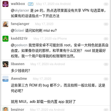
walkbox
May 17, 2020 via Android
OP
52
@
skylancer
是 pe 的，热点选项里面没有共享 VPN 勾选菜单，
如果有的话请指点一下开启方法
fanqianger
May 17, 2020
53
@
Solael
请问如何刷 miui eu?
ksdd521lr
May 17, 2020 via iPhone
54
@
geekvcn
我觉得安卓不可能封杀 root，安卓一大特色就是高自
由度，如果像你说的那样，和苹果有什么区别？ root 就是最好
权限，我一个用户取得我的权限理所当然。
libasten
May 17, 2020 via Android
55
多少钱收的？
Awes0me
May 17, 2020
56
这些第三方 ROM 的 bug 都不少，而且拍照一般比较差，这是
何必呢？
就用 MIUI，adb 卸载一些内置 app 就好了
beginor
May 17, 2020 via Android
57