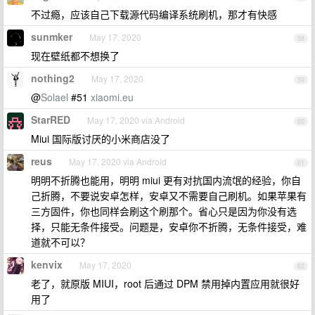
不过瘾，应该自己下载源代码编译系统刷机，那才有快感
sunmker
May 17, 2020
58
现在壁纸都不想换了
nothing2
May 17, 2020
59
@
Solael
#51
xiaomi.eu
StarRED
May 17, 2020 via Android
60
Miui 国际版讨厌的小米商店没了
reus
May 17, 2020 via Android
61
明明不折腾也能用，明明 miui 更有对抗国内流氓的经验，你自
己折腾，不要说安卓怎样，安卓又不需要自己刷机。如果苹果有
三方固件，你也同样会刷这个刷那个。省心只是因为你没有选
择，只能无条件接受。问题是，安卓你不折腾，无条件接受，难
道就不可以？
kenvix
May 17, 2020
62
老了，就原版 MIUI，root 后通过 DPM 禁用掉内置应用就很好
用了