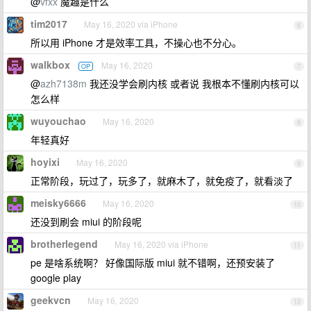
@
vfxx
魔趣是什么
tim2017
May 16, 2020 via iPhone
6
所以用 iPhone 才是效率工具，不操心也不分心。
walkbox
May 16, 2020
OP
7
@
azh7138m
我还没学会刷内核 或者说 我根本不懂刷内核可以
怎么样
wuyouchao
May 16, 2020
8
年轻真好
hoyixi
May 16, 2020
9
正常阶段，玩过了，玩多了，就麻木了，就免疫了，就看淡了
meisky6666
May 16, 2020
10
还没到刷会 miui 的阶段呢
brotherlegend
May 16, 2020 via iPhone
11
pe 是啥系统啊？ 好像国际版 miui 就不错啊，还预安装了
google play
geekvcn
May 16, 2020
12