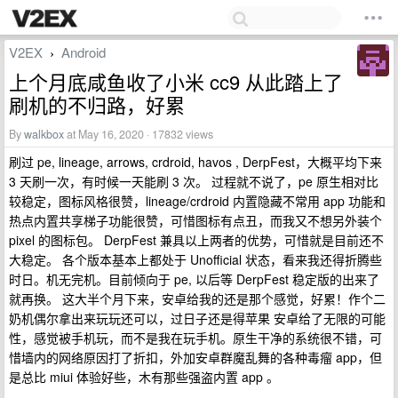
V2EX
Android
›
上个月底咸鱼收了小米 cc9 从此踏上了
刷机的不归路，好累
By
walkbox
at May 16, 2020 · 17832 views
刷过 pe, lineage, arrows, crdroid, havos , DerpFest，大概平均下来
3 天刷一次，有时候一天能刷 3 次。 过程就不说了，pe 原生相对比
较稳定，图标风格很赞，lineage/crdroid 内置隐藏不常用 app 功能和
热点内置共享梯子功能很赞，可惜图标有点丑，而我又不想另外装个
pixel 的图标包。 DerpFest 兼具以上两者的优势，可惜就是目前还不
大稳定。 各个版本基本上都处于 Unofficial 状态，看来我还得折腾些
时日。机无完机。目前倾向于 pe, 以后等 DerpFest 稳定版的出来了
就再换。 这大半个月下来，安卓给我的还是那个感觉，好累！作个二
奶机偶尔拿出来玩玩还可以，过日子还是得苹果 安卓给了无限的可能
性，感觉被手机玩，而不是我在玩手机。原生干净的系统很不错，可
惜墙内的网络原因打了折扣，外加安卓群魔乱舞的各种毒瘤 app，但
是总比 miui 体验好些，木有那些强盗内置 app 。