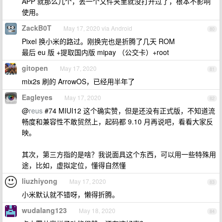
APP 就那么几个，丢一个文件夹里就没打开过了，根本不影响
使用。
ZackB0T
May 17, 2020 via Android
80
Pixel 换小米的路过。刚换完也是折腾了几天 ROM
最后 eu 版 +提取国内版 mipay （公交卡）+root
gitopen
May 17, 2020
81
mix2s 刷的 ArrowOS，已经用半年了
Eagleyes
May 17, 2020
82
@
reus
#74 MIUI12 这个确实赞，但是还没有正式版，不知道流
畅度和兼容性不敢贸然上，起码都 9.10 月再说吧，看看大家反
映。
其次，第三方指的是啥？我说面具这个东西，可以用一些特殊用
途，比如，虚拟定位，懂得自然懂
liuzhiyong
May 17, 2020
83
小米默认就不错呀，懒得折腾。
wudalang123
May 18, 2020
84