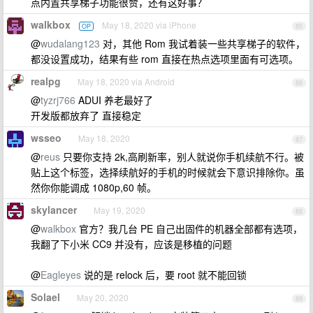
点内置共享梯子功能很赞，还有这好事？
walkbox
May 18, 2020 via iPhone
OP
85
@
wudalang123
对，其他 Rom 我试着装一些共享梯子的软件，
都没设置成功，结果有些 rom 直接在热点选项里面有可选项。
realpg
May 18, 2020 via Android
86
@
tyzrj766
ADUI 养老最好了
开发版都放弃了 直接稳定
wsseo
May 18, 2020
87
@
reus
只要你支持 2k,高刷新率，别人就说你手机续航不行。被
贴上这个标签，选择续航好的手机的时候就会下意识排除你。虽
然你你能调成 1080p,60 帧。
skylancer
May 19, 2020
88
@
walkbox
官方？我几台 PE 自己出固件的机器全部都有选项，
我翻了下小米 CC9 并没有，应该是移植的问题
@
Eagleyes
说的是 relock 后，要 root 就不能回锁
Solael
May 20, 2020
89