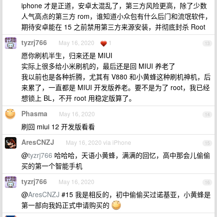
iphone 才是正道，安卓太混乱了，第三方风险更高，除了少数
人气高点的第三方 rom，谁知道小众包有什么后门和流氓软件，
期待安卓能在 15 之前禁用第三方来源安装，并彻底封杀 Root
tyzrj766
May 16, 2020
1
13
愿你刷机半生，归来还是 MIUI
实际上很多给小米刷机的，最后还是回 MIUI 养老了
我以前也是各种折腾，尤其有 V880 和小黄蜂这种刷机神机，后
来累了，一直都是 MIUI 开发版养老。要不是为了 root，我已经
想锁上 BL，不开 root 用稳定版算了。
Phasma
May 16, 2020
14
刷回 miui 12 开发版看看
AresCNZJ
May 16, 2020 via iPhone
15
@
tyzrj766
哈哈哈，天语小黄蜂，满满的回忆，高中那会儿偷偷
买的第一个智能手机
tyzrj766
May 16, 2020
16
@
AresCNZJ
#15 我是相反的，初中偷偷买过诺基亚，小黄蜂是
第一部向我妈正式申请购买的