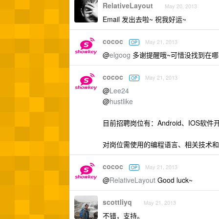
RelativeLayout
May 20, 2013
Email 发出去啦~ 祝我好运~
cococ
May 21, 2013
OP
@
elgoog
多谢提醒哦~可惜没找到在哪里
cococ
May 21, 2013
OP
@
Lee24
@
hustlike
目前招聘岗位有：Android、IOS软件
对岗位需使用的编程语言、相关技术和
cococ
May 21, 2013
OP
@
RelativeLayout
Good luck~
scottliyq
May 21, 2013
不错，支持。