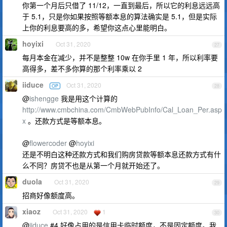
你第一个月后只借了 11/12，一直到最后，所以它的利息远远高
于 5.1，只是你如果按照等额本息的算法确实是 5.1，但是实际
上你的利息要高的多，希望你这点心里能明白。
hoyixi
Oct 31, 2020
27
每月本金在减少，并不是整整 10w 在你手里 1 年，所以利率要
高得多，差不多你算的那个利率乘以 2
iiduce
Oct 31, 2020
OP
28
@
ishengge
我是用这个计算的
http://www.cmbchina.com/CmbWebPubInfo/Cal_Loan_Per.asp
x
。还款方式是等额本息。
@
flowercoder
@
hoyixi
还是不明白这种还款方式和我们购房贷款等额本息还款方式有什
么不同？房贷不也是从第一个月就开始还了。
duola
Oct 31, 2020
29
招商好像额度高。
xiaoz
Oct 31, 2020
1
30
@
iiduce
#4,好像占用的是信用卡临时额度，不是固定额度。我