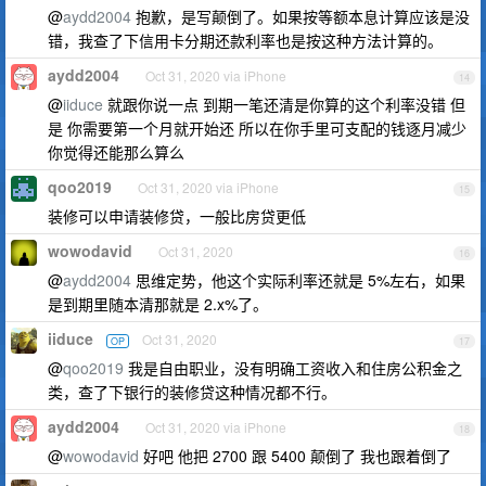
@
aydd2004
抱歉，是写颠倒了。如果按等额本息计算应该是没
错，我查了下信用卡分期还款利率也是按这种方法计算的。
aydd2004
Oct 31, 2020 via iPhone
14
@
iiduce
就跟你说一点 到期一笔还清是你算的这个利率没错 但
是 你需要第一个月就开始还 所以在你手里可支配的钱逐月减少
你觉得还能那么算么
qoo2019
Oct 31, 2020 via iPhone
15
装修可以申请装修贷，一般比房贷更低
wowodavid
Oct 31, 2020
16
@
aydd2004
思维定势，他这个实际利率还就是 5%左右，如果
是到期里随本清那就是 2.x%了。
iiduce
Oct 31, 2020
OP
17
@
qoo2019
我是自由职业，没有明确工资收入和住房公积金之
类，查了下银行的装修贷这种情况都不行。
aydd2004
Oct 31, 2020 via iPhone
18
@
wowodavid
好吧 他把 2700 跟 5400 颠倒了 我也跟着倒了