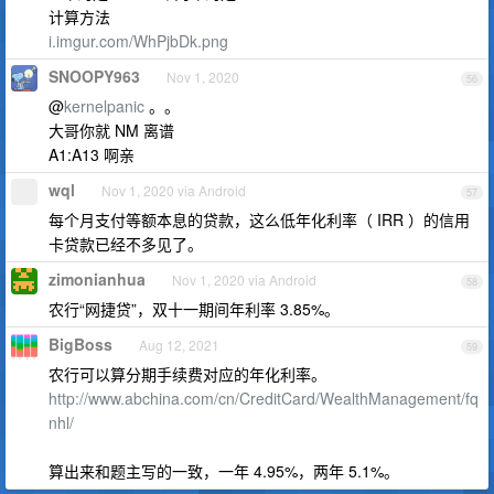
计算方法
i.imgur.com/WhPjbDk.png
SNOOPY963
Nov 1, 2020
56
@
kernelpanic
。。
大哥你就 NM 离谱
A1:A13 啊亲
wql
Nov 1, 2020 via Android
57
每个月支付等额本息的贷款，这么低年化利率（ IRR ）的信用
卡贷款已经不多见了。
zimonianhua
Nov 1, 2020 via Android
58
农行“网捷贷”，双十一期间年利率 3.85%。
BigBoss
Aug 12, 2021
59
农行可以算分期手续费对应的年化利率。
http://www.abchina.com/cn/CreditCard/WealthManagement/fq
nhl/
算出来和题主写的一致，一年 4.95%，两年 5.1%。