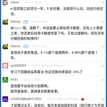
xiaoz
Oct 31, 2020
3
e 招贷我之前贷过一年，5 折优惠，没感觉什么坑，目前已经还
完。
iiduce
Oct 31, 2020
OP
4
@
xiaoz
嗯。请教下，听说是要占用信用卡额度，还有上小黑屋
之类，你还款后信用卡额度恢复了吗，又有过提额吗，现在还有
分期还款的权限吗？
iiduce
Oct 31, 2020
OP
5
发现帖子里有笔误，5.1%那个是借两年，4.95%那个是借 1
年。
aydd2004
Oct 31, 2020 via iPhone
6
学习下到期收益率算法 你这贷款利率接近 10%了
9151
Oct 31, 2020
7
感觉都不如信用卡划算啊。
既然是装修，直接拿去刷更省事。
v7offJ3MsdbC1IhU
Oct 31, 2020 via iPhone
1
8
之前借过五万，没有坑，每月本金加固定利息（招行称之为手续