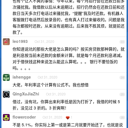
也有个让人不爽的事情：今年以来，每个月招行会在还款日前多
次骚扰我。我借款以后从未逾期过，招行仍然会在还款日前和还
款日当天多次打电话过来骚扰我，“提醒”我及时还款。有机器人
客服拨打电话然后放录音的，也有真人打过来催收的。问题是我
每次都按时还款，从来没有逾期过。后来我不胜其烦，就提前还
款了。
leo1993
Oct 31, 2020
23
你知道说坑的那些大佬是怎么算的吗？按买房贷款那种算的，就
是利息按当前未还款的金额来计算。就是每个月还款利息递减。
对于借快钱这种来说怎么能这么算呢。。。 银行不要恰饭的
吗。。。。
ishengge
Oct 31, 2020
24
大佬，年利率这个计算有公式不。我也想借
QingXuJiaZhi
Oct 31, 2020
25
借过，没有坑，你算出来利率低是因为打折了，我借的时候 5
折，没见过 3 折的。3 折爽啊！
flowercoder
Oct 31, 2020
1
26
不是 5.1%，你实际上第一或是第二月就要开始还了，也就是说