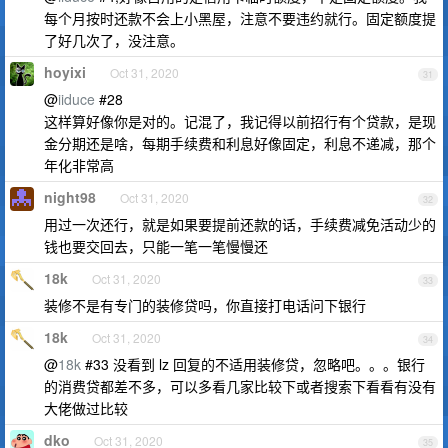
每个月按时还款不会上小黑屋，注意不要违约就行。固定额度提
了好几次了，没注意。
hoyixi
Oct 31, 2020
31
@
iiduce
#28
这样算好像你是对的。记混了，我记得以前招行有个贷款，是现
金分期还是啥，每期手续费和利息好像固定，利息不递减，那个
年化非常高
night98
Oct 31, 2020
32
用过一次还行，就是如果要提前还款的话，手续费减免活动少的
钱也要交回去，只能一笔一笔慢慢还
18k
Oct 31, 2020
33
装修不是有专门的装修贷吗，你直接打电话问下银行
18k
Oct 31, 2020
34
@
18k
#33 没看到 lz 回复的不适用装修贷，忽略吧。。。银行
的消费贷都差不多，可以多看几家比较下或者搜索下看看有没有
大佬做过比较
dko
Oct 31, 2020
35