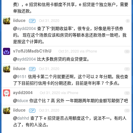
费），e 招贷和信用卡额度不共享，e 招贷是个独立账户，需要
单独还款。
iiduce
Oct 31, 2020
OP
9
@
aydd2004
查了下“到期收益率”，很专业，好像是用于债券
的。 现在这个场景应该和房贷的等额本息还款场景一致吧，我
是按这个计算的。
v7offJ3MsdbC1IhU
Oct 31, 2020 via iPhone
10
@
aydd2004
比大多数房贷的商业贷便宜。
iiduce
Oct 31, 2020
OP
11
@
9151
信用卡第二个月就要还啊，这个可以 2 年分期。我也查
了下目前招行信用卡的分期还款，目前是年利率 7 个多点。
aydd2004
Oct 31, 2020 via iPhone
12
@
iiduce
你这个比 7 高 另外 一年期跟两年期的金额写颠倒了吧
iiduce
Oct 31, 2020
OP
13
@
dahhd
查了下 e 招贷是否占用额度这个，说法不一。有的人
占了，有的人没占。