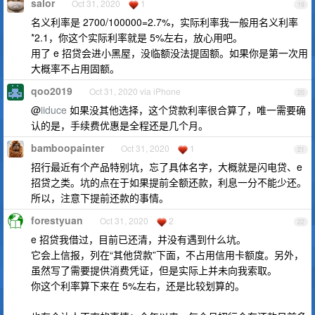
salor
Oct 31, 2020
1
19
名义利率是 2700/100000=2.7%，实际利率我一般用名义利率
*2.1，你这个实际利率就是 5%左右，放心用吧。
用了 e 招贷会进小黑屋，没临额没法提固额。如果你是第一次用
大概率不占用固额。
qoo2019
Oct 31, 2020 via iPhone
20
@
iiduce
如果没其他选择，这个贷款利率很合算了，唯一需要确
认的是，手续费优惠是全程还是几个月。
bamboopainter
Oct 31, 2020
1
21
招行最近有个产品特别坑，忘了具体名字，大概就是闪电贷、e
招贷之类。坑的点在于如果提前全额还款，利息一分不能少还。
所以，注意下提前还款的事情。
forestyuan
Oct 31, 2020
2
22
e 招贷我借过，目前已还清，并没有遇到什么坑。
它会上信报，列在“其他贷款”下面，不占用信用卡额度。另外，
虽然写了需要提供消费凭证，但是实际上并未向我索取。
你这个利率算下来在 5%左右，还是比较划算的。