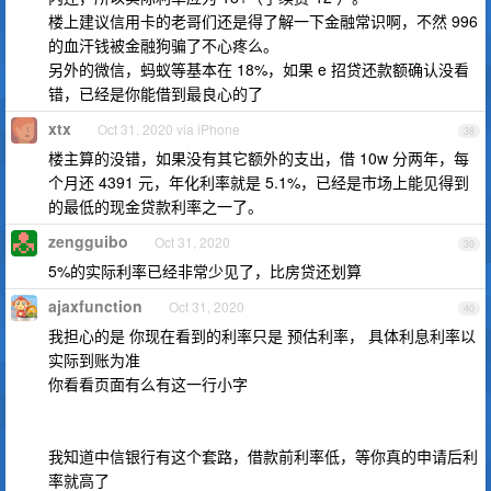
楼上建议信用卡的老哥们还是得了解一下金融常识啊，不然 996
的血汗钱被金融狗骗了不心疼么。
另外的微信，蚂蚁等基本在 18%，如果 e 招贷还款额确认没看
错，已经是你能借到最良心的了
xtx
Oct 31, 2020 via iPhone
38
楼主算的没错，如果没有其它额外的支出，借 10w 分两年，每
个月还 4391 元，年化利率就是 5.1%，已经是市场上能见得到
的最低的现金贷款利率之一了。
zengguibo
Oct 31, 2020
39
5%的实际利率已经非常少见了，比房贷还划算
ajaxfunction
Oct 31, 2020
40
我担心的是 你现在看到的利率只是 预估利率， 具体利息利率以
实际到账为准
你看看页面有么有这一行小字
我知道中信银行有这个套路，借款前利率低，等你真的申请后利
率就高了