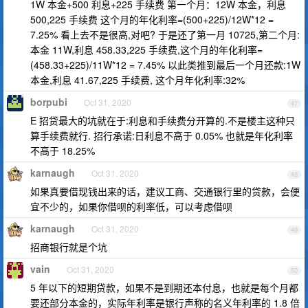
1W 本金+500 利息+225 手续费 第一个月：12W 本金，利息
500,225 手续费 这个月的年化利率=(500+225)/12W*12 =
7.25% 看上去不是很高,对吧? 于是还了第一月 10725,第二个月:
本金 11W,利息 458.33,225 手续费,这个月的年化利率=
(458.33+225)/11W*12 = 7.45% 以此类推到最后一个月还款:1W
本金,利息 41.67,225 手续费, 这个月年化利率:32%
borpubi
Oct 31, 2020
47
E 招贷最大的坑就在于:利息和手续费分开算的.不是楼主这种只
算手续费就行. 招行承诺:日利息不高于 0.05% 也就是年化利率
不高于 18.25%
karnaugh
Oct 31, 2020
48
如果真要借现钱出来的话，建议工商、交通银行里的贷款，会便
宜不少的，如果你借呗的利率低，可以考虑借呗
karnaugh
Oct 31, 2020
49
招商银行就是个坑
vain
Oct 31, 2020
50
5 年以下的短期贷款，如果不是到期还本付息，也就是每个月都
要还部分本金的，实际年利率是银行声称的名义年利率的 1.8 倍