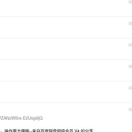
2
2
2
2
2
3
5wPZANzWSre-E2UsgdijQ
，操作更方便哦--来自百度网盘超级会员 V4 的分享