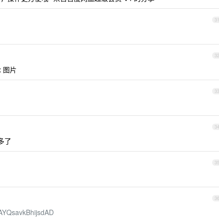
3
3
x 图片
3
3
多了
3
3
PAYQsavkBhijsdAD