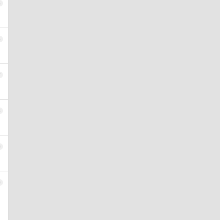
5
6
7
8
9
0