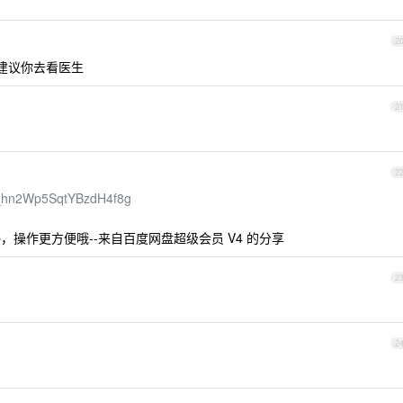
2
是建议你去看医生
2
2
uF_hn2Wp5SqtYBzdH4f8g
，操作更方便哦--来自百度网盘超级会员 V4 的分享
2
2