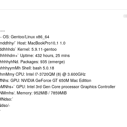
1
---
: Gentoo/Linux x86_64
/` Host: MacBookPro10,1 1.0
do` Kernel: 5.9.11-gentoo
hdm+` Uptime: 432 hours, 25 mins
yhNd. Packages: 935 (emerge)
yymMh Shell: bash 5.0.18
my CPU: Intel i7-3720QM (8) @ 3.600GHz
 GPU: NVIDIA GeForce GT 650M Mac Edition
 GPU: Intel 3rd Gen Core processor Graphics Controller
s/. Memory: 952MiB / 7859MiB
dso:`
so/-
`