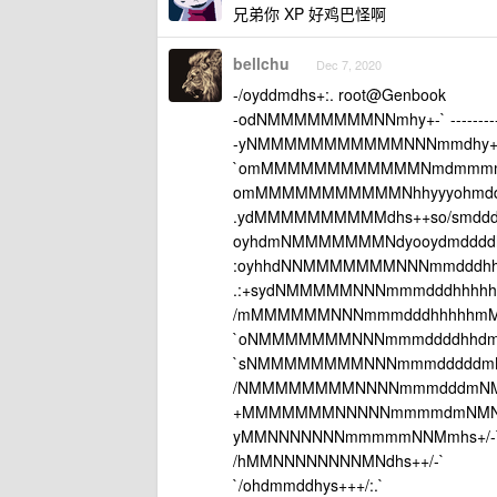
兄弟你 XP 好鸡巴怪啊
bellchu
Dec 7, 2020
-/oyddmdhs+:. root@Genbook
-odNMMMMMMMMNNmhy+-` ---------
-yNMMMMMMMMMMMNNNmmdhy+- OS
`omMMMMMMMMMMMMNmdmmmmddhhy
omMMMMMMMMMMMNhhyyyohmdddhhh
.ydMMMMMMMMMMdhs++so/smdddhhh
oyhdmNMMMMMMMNdyooydmddddhhhh
:oyhhdNNMMMMMMMNNNmmdddhhhhh
.:+sydNMMMMMNNNmmmdddhhhhhhmM
/mMMMMMMNNNmmmdddhhhhhmMNhs:
`oNMMMMMMMNNNmmmddddhhdmMNhs+`
`sNMMMMMMMMNNNmmmdddddmNMmh
/NMMMMMMMMNNNNmmmdddmNMN
+MMMMMMMNNNNNmmmmdmNMNd
yMMNNNNNNNmmmmmNNMmhs+/-
/hMMNNNNNNNNMNdhs++/-`
`/ohdmmddhys+++/:.`