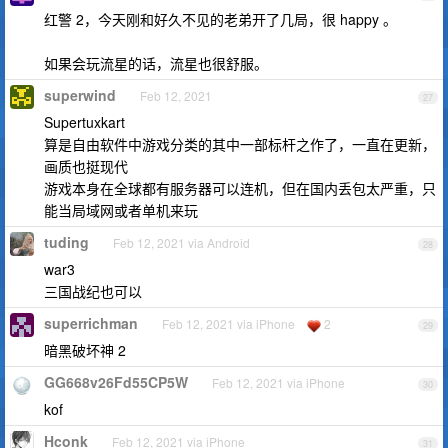
红警 2，今天刚和好久不见的老弟开了几局，很 happy 。
如果会玩流星的话，流星也很舒服。
superwind
Feb 12, 2021
27
Supertuxkart
算是自由软件中游戏分类的其中一部标杆之作了，一直在更新，
画质也挺现代
游戏本身在全球都有服务器可以连机，但在国内丢包太严重，只
能当局域网或者单机来玩
tuding
Feb 12, 2021 via Android
28
war3
三国战纪也可以
superrichman
Feb 12, 2021 via iPhone
2
29
暗黑破坏神 2
GG668v26Fd55CP5W
Feb 12, 2021 via iPhone
30
kof
Hconk
Feb 12, 2021 via iPhone
31