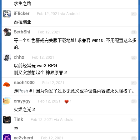
求生之路
iFlicker
Feb 12, 2021 via Android
20
泰拉瑞亚
SethShi
Feb 12, 2021
21
等一个红色警戒完美版下载地址! 求兼容 win10. 不用配置这么多
的.
chhx
Feb 12, 2021
22
以前经常玩 war3 RPG
刚又突然想起个 神界原罪 2
naoh1000
Feb 12, 2021
23
@
Posh
#1 因为你发了过多无意义或争议性内容被永久降权了。
crayygy
Feb 12, 2021
1
24
火炬之光 2
Tink
Feb 12, 2021 via Android
25
cs
xe2vherd
Feb 12, 2021
26