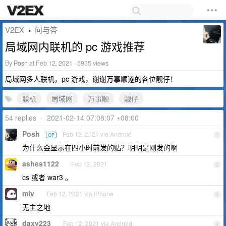
V2EX
问与答
›
局域网内联机的 pc 游戏推荐
By
Posh
at Feb 12, 2021 · 5935 views
局域网多人联机，pc 游戏，谢谢万事顺遂的各位靓仔！
联机
局域网
万事顺
靓仔
54 replies
•
2021-02-14 07:08:07 +08:00
Posh
Feb 12, 2021 via Android
OP
1
为什么会显示在四小时前发的贴？明明是刚发的啊
ashes1122
Feb 12, 2021
2
cs 或者 war3 。
miv
Feb 12, 2021 via iPhone
3
无主之地
daxy223
Feb 12, 2021 via Android
4