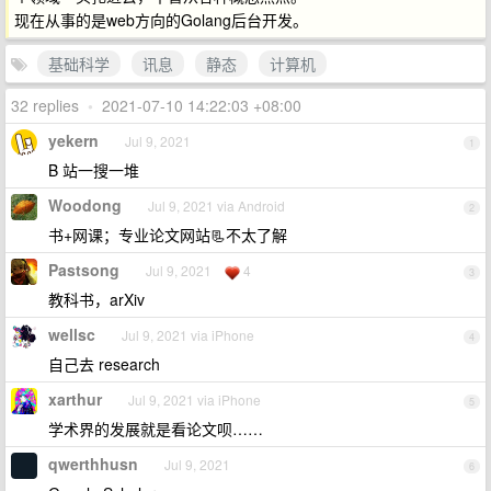
现在从事的是web方向的Golang后台开发。
基础科学
讯息
静态
计算机
32 replies
•
2021-07-10 14:22:03 +08:00
yekern
Jul 9, 2021
1
B 站一搜一堆
Woodong
Jul 9, 2021 via Android
2
书+网课；专业论文网站📃不太了解
Pastsong
Jul 9, 2021
4
3
教科书，arXiv
wellsc
Jul 9, 2021 via iPhone
4
自己去 research
xarthur
Jul 9, 2021 via iPhone
5
学术界的发展就是看论文呗……
qwerthhusn
Jul 9, 2021
6