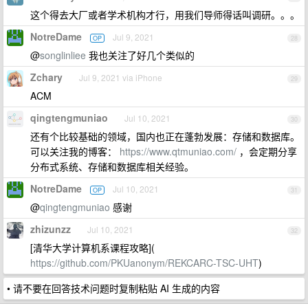
这个得去大厂或者学术机构才行，用我们导师得话叫调研。。。
NotreDame
Jul 9, 2021
OP
28
@
songlinliee
我也关注了好几个类似的
Zchary
Jul 9, 2021 via iPhone
29
ACM
qingtengmuniao
Jul 10, 2021
30
还有个比较基础的领域，国内也正在蓬勃发展：存储和数据库。
可以关注我的博客：
https://www.qtmuniao.com/
，会定期分享
分布式系统、存储和数据库相关经验。
NotreDame
Jul 10, 2021
OP
31
@
qingtengmuniao
感谢
zhizunzz
Jul 10, 2021
32
[清华大学计算机系课程攻略](
https://github.com/PKUanonym/REKCARC-TSC-UHT
)
• 请不要在回答技术问题时复制粘贴 AI 生成的内容