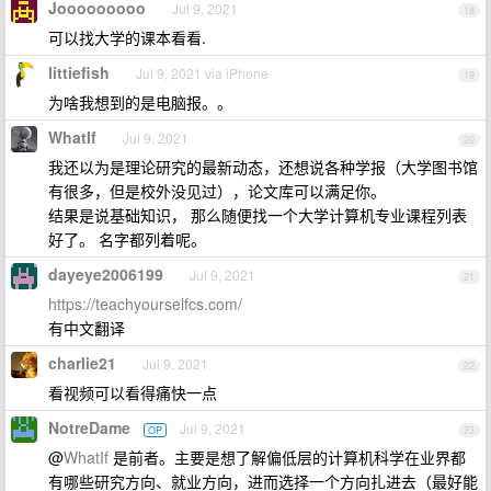
Jooooooooo
Jul 9, 2021
18
可以找大学的课本看看.
littiefish
Jul 9, 2021 via iPhone
19
为啥我想到的是电脑报。。
WhatIf
Jul 9, 2021
20
我还以为是理论研究的最新动态，还想说各种学报（大学图书馆
有很多，但是校外没见过），论文库可以满足你。
结果是说基础知识， 那么随便找一个大学计算机专业课程列表
好了。 名字都列着呢。
dayeye2006199
Jul 9, 2021
21
https://teachyourselfcs.com/
有中文翻译
charlie21
Jul 9, 2021
22
看视频可以看得痛快一点
NotreDame
Jul 9, 2021
OP
23
@
WhatIf
是前者。主要是想了解偏低层的计算机科学在业界都
有哪些研究方向、就业方向，进而选择一个方向扎进去（最好能