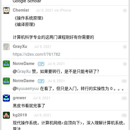
Google Scholar
Chemist
Jul 9, 2021 via iPhone
7
《操作系统原理》
《编译原理》
计算机科学专业的这两门课程刚好有你需要的
GrayXu
Jul 9, 2021
8
https://v2ex.com/t/761782
NotreDame
Jul 9, 2021
OP
9
@
GrayXu
赞，如果要转行，是不是只能考研了？
NotreDame
Jul 9, 2021
OP
10
@
kyuuseiryuu
在看了，但只是入门，转行的实操性为 0 。。。
grewer
Jul 9, 2021
11
黑皮书看就完事了
kg2019
Jul 9, 2021
12
现代操作系统，计算机网络<自顶向下>，深入理解计算机系统，
算法