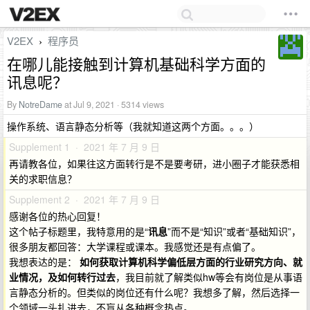
V2EX
程序员
›
在哪儿能接触到计算机基础科学方面的
讯息呢？
By
NotreDame
at Jul 9, 2021 · 5314 views
操作系统、语言静态分析等（我就知道这两个方面。。。）
Supplement 1 · 2021 年 7 月 9 日
再请教各位，如果往这方面转行是不是要考研，进小圈子才能获悉相
关的求职信息？
Supplement 2 · 2021 年 7 月 9 日
感谢各位的热心回复！
这个帖子标题里，我特意用的是“
讯息
”而不是“知识”或者“基础知识”，
很多朋友都回答：大学课程或课本。我感觉还是有点偏了。
我想表达的是：
如何获取计算机科学偏低层方面的行业研究方向、就
业情况，及如何转行过去
，我目前就了解类似hw等会有岗位是从事语
言静态分析的。但类似的岗位还有什么呢？我想多了解，然后选择一
个领域一头扎进去，不盲从各种概念热点。