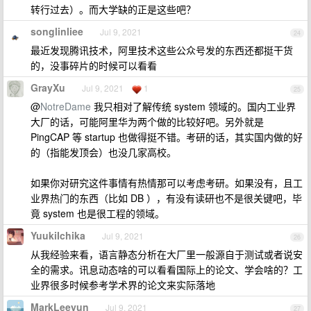
转行过去）。而大学缺的正是这些吧？
songlinliee
Jul 9, 2021
24
最近发现腾讯技术，阿里技术这些公众号发的东西还都挺干货
的，没事碎片的时候可以看看
GrayXu
Jul 9, 2021
1
25
@
NotreDame
我只相对了解传统 system 领域的。国内工业界
大厂的话，可能阿里华为两个做的比较好吧。另外就是
PingCAP 等 startup 也做得挺不错。考研的话，其实国内做的好
的（指能发顶会）也没几家高校。
如果你对研究这件事情有热情那可以考虑考研。如果没有，且工
业界热门的东西（比如 DB ），有没有读研也不是很关键吧，毕
竟 system 也是很工程的领域。
YuukiIchika
Jul 9, 2021
26
从我经验来看，语言静态分析在大厂里一般源自于测试或者说安
全的需求。讯息动态啥的可以看看国际上的论文、学会啥的？工
业界很多时候参考学术界的论文来实际落地
MarkLeeyun
Jul 9, 2021
27