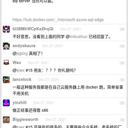
sql server 当然可以装。
https://hub.docker.com/_/microsoft-azure-sql-edge
6i3BMhWCpKaXhqQi
Dec 27, 2021
38
不好意思，没看到上面的同学 @
imbushuo
已经回复了。
andyskaura
Dec 27, 2021
39
@
jsjjdzg
真相了！
Wao
Dec 27, 2021
40
@
ipwx
#15 用友：？？？你礼貌吗？
lancelock
Dec 27, 2021
41
一般这种服务我都是在自己云服务器上用 docker 跑，简单省事
不用关机
yinzhili
Dec 27, 2021
42
做正经事还得靠 x86
Bigglesworth
Dec 27, 2021
43
@
ipwx
#15 还是有的很多的，主要是些企业系统，卖系统的厂