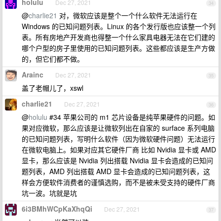
holulu
Dec 27, 2021
34
@
charlie21
对，微软应该是整个一个什么软件无法运行在
Windows 的已知问题列表。Linux 的各个发行版也应该整一个列
表。所有房地产开发商也得整一个什么家具电器无法在它们建的
哪个户型的房子里使用的已知问题列表。这些都应该是生产方做
的，但它们都不做。
Arainc
Dec 27, 2021
35
盖了老帽儿了，xswl
charlie21
Dec 27, 2021
36
@
holulu
#34 苹果公司的 m1 芯片设备是纯苹果硬件的问题。如
果对应微软，那么应该是让微软列出在自家的 surface 系列电脑
的已知问题列表，写明什么软件（因为微软硬件问题）无法运行
在微软电脑上。如果对应其它硬件厂商 比如 Nvidia 显卡或 AMD
显卡，那么应该是 Nvidia 列出搭载 Nvidia 显卡会造成的已知问
题列表，AMD 列出搭载 AMD 显卡会造成的已知问题列表，这
样会方便软件消费者的谨慎选购，而不是被未受支持的硬件厂商
坑一波。坑就是坑
6i3BMhWCpKaXhqQi
Dec 27, 2021
37