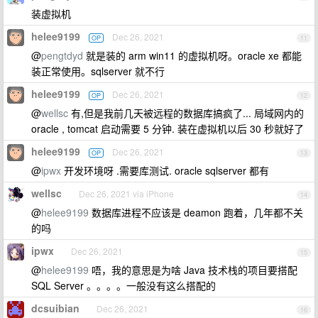
装虚拟机
helee9199
Dec 26, 2021
OP
11
@
pengtdyd
就是装的 arm win11 的虚拟机呀。oracle xe 都能
装正常使用。sqlserver 就不行
helee9199
Dec 26, 2021
OP
12
@
wellsc
有,但是我前几天被远程的数据库搞疯了... 局域网内的
oracle , tomcat 启动需要 5 分钟. 装在虚拟机以后 30 秒就好了
helee9199
Dec 26, 2021
OP
13
@
ipwx
开发环境呀 .需要库测试. oracle sqlserver 都有
wellsc
Dec 26, 2021 via iPhone
14
@
helee9199
数据库进程不应该是 deamon 跑着，几年都不关
的吗
ipwx
Dec 26, 2021
15
@
helee9199
唔，我的意思是为啥 Java 技术栈的项目要搭配
SQL Server 。。。。一般没有这么搭配的
dcsuibian
Dec 26, 2021
16