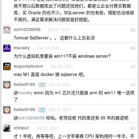
商不想以后数据库出了问题还找他们，都是让企业付费买数据
库，买 Oracle 的也不少，SQLserver 的也有些，搭配也没啥搭
不搭的，满足需求解决问题就是好搭配。
xz410236056
Dec 27, 2021
44
Tomcat SqlServer 。。 这都什么上古名词
mscsky
Dec 27, 2021
45
为什么虚拟机里要装 win11?不装 windows server?
augustpluscn
Dec 27, 2021
46
mac M1 直接 docker 搞 sqlserve 吧。
helee9199
Dec 27, 2021
OP
47
@
mscsky
emm 因为 m1 芯片还只能装 arm 的 win11 唯一选项
了
helee9199
Dec 27, 2021
OP
48
@
xz410236056
哈哈。老项目呢 代码里还有 05 年的痕迹呢
xtinput
Dec 27, 2021
49
才 1 年呢，再等等吧，上一次苹果换 CPU 架构用时一年半，不