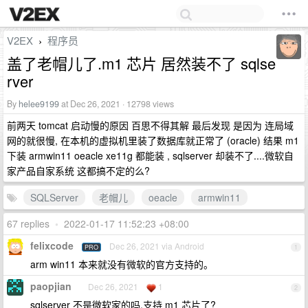
V2EX
程序员
›
盖了老帽儿了.m1 芯片 居然装不了 sqlse
rver
By
helee9199
at Dec 26, 2021 · 12798 views
前两天 tomcat 启动慢的原因 百思不得其解 最后发现 是因为 连局域
网的就很慢, 在本机的虚拟机里装了数据库就正常了 (oracle) 结果 m1
下装 armwin11 oeacle xe11g 都能装 , sqlserver 却装不了....微软自
家产品自家系统 这都搞不定的么?
SQLServer
老帽儿
oeacle
armwin11
67 replies
•
2022-01-17 11:52:23 +08:00
felixcode
Dec 26, 2021 via Android
PRO
1
arm win11 本来就没有微软的官方支持的。
paopjian
Dec 26, 2021
1
2
sqlserver 不是微软家的吗,支持 m1 芯片了?