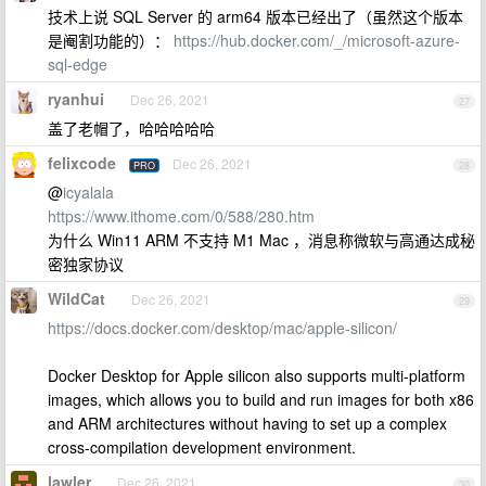
技术上说 SQL Server 的 arm64 版本已经出了（虽然这个版本
是阉割功能的）：
https://hub.docker.com/_/microsoft-azure-
sql-edge
ryanhui
Dec 26, 2021
27
盖了老帽了，哈哈哈哈哈
felixcode
Dec 26, 2021
PRO
28
@
icyalala
https://www.ithome.com/0/588/280.htm
为什么 Win11 ARM 不支持 M1 Mac ，消息称微软与高通达成秘
密独家协议
WildCat
Dec 26, 2021
29
https://docs.docker.com/desktop/mac/apple-silicon/
Docker Desktop for Apple silicon also supports multi-platform
images, which allows you to build and run images for both x86
and ARM architectures without having to set up a complex
cross-compilation development environment.
lawler
Dec 26, 2021
30