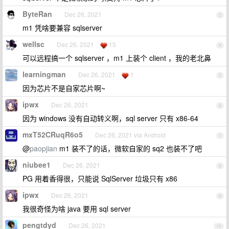
ByteRan
Dec 26, 2021
3
m1 凭啥要兼容 sqlserver
wellsc
Dec 26, 2021
15
4
可以远程搞一个 sqlserver ，m1 上装个 client ，我的老北鼻
learningman
Dec 26, 2021
1
5
因为芯片不是自家芯片啊~
ipwx
Dec 26, 2021
6
因为 windows 没有自动转义啊，sql server 只有 x86-64
mxT52CRuqR6o5
Dec 26, 2021 via Android
7
@
paopjian
m1 装不了的话，微软自家的 sq2 也装不了吧
niubee1
Dec 26, 2021
8
PG 用着香得很，只能说 SqlServer 垃圾只有 x86
ipwx
Dec 26, 2021
9
我很奇怪为啥 java 要用 sql server
pengtdyd
Dec 26, 2021
10