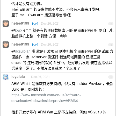
估计是没有动力搞。
目前 win arm 的设备性能不咋滴，不会有人拿来开发吧。
至于 m1 （ win arm 版还没零售版吧）
helee9199
Dec 26, 2021
OP
17
@
ipwx
emm 就是有的项目数据库 用的是 sqlserver 呀 到自己电
脑虚拟机上整一个到话 方便一点嘛..
helee9199
Dec 26, 2021
OP
18
@
dcsuibian
哎 就是开发项目 到本机搞个 sqlserver 的测试库 方
便操作一点. sqlserver 倒还好 我连局域网里的 还挺正常,
oracle 的 连局域网的就的 5 分钟。还好最后发现 装在虚拟机以
后速度正常了。不然没法真就买了个玩具了
icyalala
Dec 26, 2021
19
ARM Win11 是微软官方支持的，但只有 Insider Preview ，最新
Build 是上周刚发的：
https://www.microsoft.com/en-us/software-
download/windowsinsiderpreviewARM64
很多开发功能在 ARM Win 上是不支持的，例如 VS 2019 的