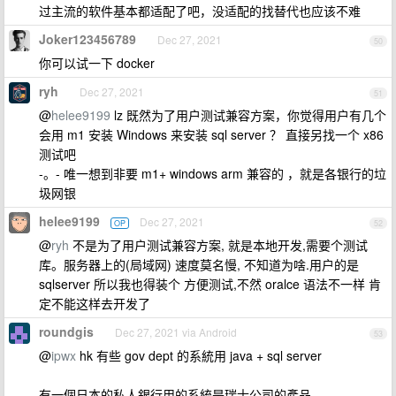
过主流的软件基本都适配了吧，没适配的找替代也应该不难
Joker123456789
Dec 27, 2021
50
你可以试一下 docker
ryh
Dec 27, 2021
51
@
helee9199
lz 既然为了用户测试兼容方案，你觉得用户有几个
会用 m1 安装 Windows 来安装 sql server ？ 直接另找一个 x86
测试吧
-。- 唯一想到非要 m1+ windows arm 兼容的 ，就是各银行的垃
圾网银
helee9199
Dec 27, 2021
OP
52
@
ryh
不是为了用户测试兼容方案, 就是本地开发,需要个测试
库。服务器上的(局域网) 速度莫名慢, 不知道为啥.用户的是
sqlserver 所以我也得装个 方便测试,不然 oralce 语法不一样 肯
定不能这样去开发了
roundgis
Dec 27, 2021 via Android
53
@
ipwx
hk 有些 gov dept 的系統用 java + sql server
有一個日本的私人銀行用的系統是瑞士公司的產品