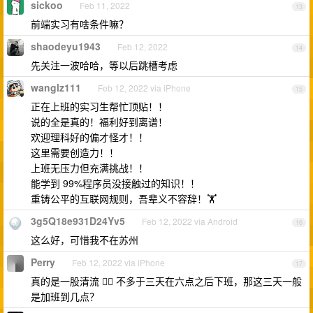
sickoo
Feb 11, 2022
13
前端实习有啥条件嘛？
shaodeyu1943
Feb 12, 2022
14
先关注一波哈哈，等以后跳槽考虑
wanglz111
Feb 12, 2022 via iPhone
15
正在上班的实习生帮忙顶贴！！
说的全是真的！福利好到离谱！
欢迎理科好的偏才怪才！！
这里需要创造力！！
上班无压力但充满挑战！！
能学到 99%程序员没接触过的知识！！
重铸公平的互联网规则，吾辈义不容辞！🏋️
3g5Q18e931D24Yv5
Feb 12, 2022 via Android
16
这么好，可惜我不在苏州
Perry
Feb 12, 2022 via iPhone
17
真的是一股清流 👍🏿 不多于三天在六点之后下班，那这三天一般
是加班到几点？