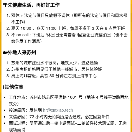
🌴先健康生活，再好好工作
双休 + 法定节假日只放假不调休（即所有的法定节假日和周末都
不工作）
夏天 10:30 ，冬天 11:00 上班，每周不多于 3 天在 6 点后下班
不 on call : 下班后 /休息日无需查看 /回复企业微信消息（也不会
给你发工作消息）
🏡外地人来苏州
苏州的城市建设水平很高，地铁人少，道路通畅
苏州房租价格明显低于其他一线城市，居住体验好
离上海非常近，高铁 30 分钟左右到上海市中心
ℹ️其他信息
工作地点：苏州市姑苏区平泷路 1001 号（地铁 4 号线平泷路西地
铁旁）
投递简历：发信到
hr@xinxiao.tech
来信必回：72 小时内无论简历是否通过，必定回复邮件
面试过程：简历通过后一轮电话面试+二轮邮件技术测试题，无需
现场面试