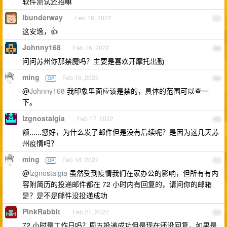
软件测试还招嘛
lbunderway
Feb 16, 2022
37
这安逸，👍
Johnny168
Feb 16, 2022
38
问问苏州你那禁魔吗？主要是喜欢开摩托出勤
ming
Feb 16, 2022
OP
39
@
Johnny168
我印象里面应该是禁的，具体的范围可以查一
下。
lzgnostalgia
Feb 17, 2022
40
额......您好，为什么发了邮件但是没有后续呢？是因为这几天苏
州疫情吗？
ming
Feb 18, 2022
OP
41
@
lzgnostalgia
虽然受到疫情我们在家办公的影响，但所有有内
容附简历的投递邮件都在 72 小时内有回复的，请问你的邮箱
是？是不是邮件没投递成功
PinkRabbit
Feb 21, 2022
42
72 小时是工作日吗？周五投递成功但是现在还没回复，如果是