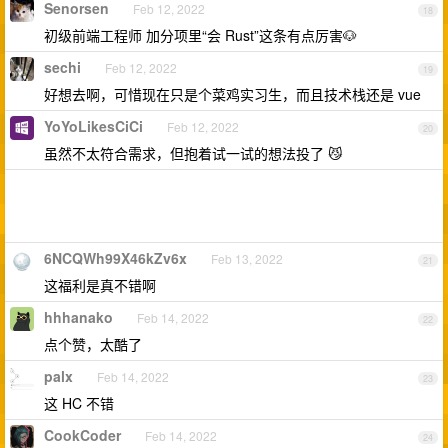
Senorsen
Feb 12, 2022
18
初级前端工程师 加分项里“会 Rust”这条有点厉害🐶
sechi
Feb 12, 2022
19
好想去啊，可惜现在只是个菜鸡实习生，而且技术栈还是 vue
YoYoLikesCiCi
Feb 12, 2022
20
虽然不太符合需求，但抱着试一试的想法投了 😼
6NCQWh99X46kZv6x
Feb 13, 2022
21
这福利是真不错啊
hhhanako
Feb 14, 2022
22
点个赞，太酷了
palx
Feb 14, 2022
23
这 HC 不错
CookCoder
Feb 14, 2022
24