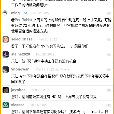
工作日的话就没问题啦~
ming
Feb 22, 2022
OP
43
@
PinkRabbit
上周五晚上的邮件有个别在周一晚上才回复，可能
有超过 72 小时几个小时的情况，非常抱歉当初发帖的时候没有
使用更合适的描述方式。
selectChase
Feb 25, 2022
44
看了一下好像没有 go 的实习坑位，，，羡慕你们
steins2628
Feb 28, 2022
45
关注一波 不知道年中换工作还有没有机会
yitongwan
Mar 18, 2022 via iPhone
46
关注 今年下半年还会在招聘吗 现在就职的公司下半年要关停中
国团队了
jaywhen
Mar 22, 2022
47
您好，请问前端实习还有 HC 吗，上周五投了没有回复
sicssss
Jul 26, 2022
48
您好，请问下半年还有实习岗位吗？ 技术栈：go 、react 。目