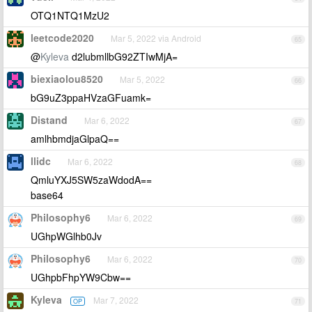
OTQ1NTQ1MzU2
leetcode2020
Mar 5, 2022 via Android
65
@
Kyleva
d2lubmllbG92ZTIwMjA=
biexiaolou8520
Mar 5, 2022
66
bG9uZ3ppaHVzaGFuamk=
Distand
Mar 6, 2022
67
amlhbmdjaGlpaQ==
llidc
Mar 6, 2022
68
QmluYXJ5SW5zaWdodA==
base64
Philosophy6
Mar 6, 2022
69
UGhpWGlhb0Jv
Philosophy6
Mar 6, 2022
70
UGhpbFhpYW9Cbw==
Kyleva
Mar 7, 2022
OP
71