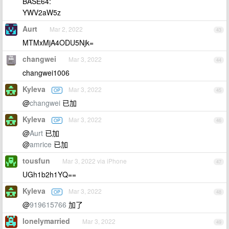
BASE64:
YWV2aW5z
Aurt
Mar 2, 2022
43
MTMxMjA4ODU5Njk=
changwei
Mar 3, 2022
44
changwei1006
Kyleva
Mar 3, 2022
OP
45
@
changwei
已加
Kyleva
Mar 3, 2022
OP
46
@
Aurt
已加
@
amrice
已加
tousfun
Mar 3, 2022 via iPhone
47
UGh1b2h1YQ==
Kyleva
Mar 3, 2022
OP
48
@
919615766
加了
lonelymarried
Mar 3, 2022
49