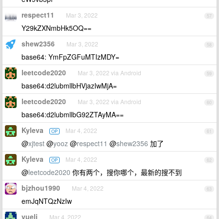
respect11
Mar 3, 2022
57
Y29kZXNmbHk5OQ==
shew2356
Mar 3, 2022
58
base64: YmFpZGFuMTIzMDY=
leetcode2020
Mar 3, 2022 via Android
59
base64:d2lubmllbHVjazIwMjA=
leetcode2020
Mar 3, 2022 via Android
60
base64:d2lubmllbG92ZTAyMA==
Kyleva
Mar 4, 2022
OP
61
@
xjtest
@
yooz
@
respect11
@
shew2356
加了
Kyleva
Mar 4, 2022
OP
62
@
leetcode2020
你有两个，搜你哪个，最新的搜不到
bjzhou1990
Mar 4, 2022
63
emJqNTQzNzIw
vueli
Mar 4, 2022
64