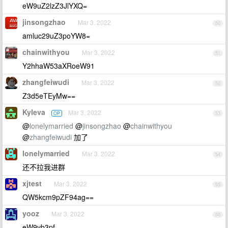
eW9uZ2lzZ3JlYXQ=
jinsongzhao
Mar 3, 2022
50
amluc29uZ3poYW8=
chainwithyou
Mar 3, 2022
51
Y2hhaW53aXRoeW91
zhangfeiwudi
Mar 3, 2022
52
Z3d5eTEyMw==
Kyleva
Mar 3, 2022
OP
53
@
lonelymarried
@
jinsongzhao
@
chainwithyou
@
zhangfeiwudi
加了
lonelymarried
Mar 3, 2022
54
还不拉我进群
xjtest
Mar 3, 2022
55
QW5kcm9pZF94ag==
yooz
Mar 3, 2022
56
eW9vb3pf