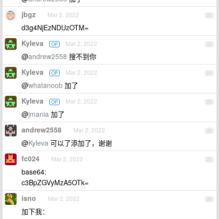
jbgz
Mar 2, 2022
22
d3g4NjEzNDUzOTM=
Kyleva
Mar 2, 2022
OP
23
@
andrew2558
搜不到你
Kyleva
Mar 2, 2022
OP
24
@
whatanoob
加了
Kyleva
Mar 2, 2022
OP
25
@
jmania
加了
andrew2558
Mar 2, 2022
26
@
Kyleva
可以了添加了，谢谢
fc024
Mar 2, 2022
27
base64:
c3BpZGVyMzA5OTk=
isno
Mar 2, 2022
28
加下我：