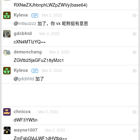
RXNwZXJhbnphLWZpZWVy(base64)
Kyleva
Mar 2, 2022
OP
2
@
mitsuizzz
加了，你 vx 昵称挺有意思
gdcbhtd
Mar 2, 2022
3
cXN4MTIzYQ==
demonchang
Mar 2, 2022
4
ZGVtb25jaGFuZ18yMzc1
Kyleva
Mar 2, 2022
OP
5
@
gdcbhtd
加了
chniccs
Mar 2, 2022
6
dWF3YW5n
wayne1007
Mar 2, 2022
7
ZmFsbGVuLWF1dHVtbg==