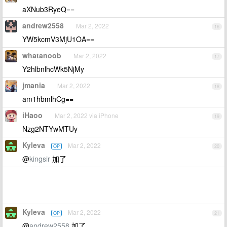
aXNub3RyeQ==
andrew2558
Mar 2, 2022
16
YW5kcmV3MjU1OA==
whatanoob
Mar 2, 2022
17
Y2hlbnlhcWk5NjMy
jmania
Mar 2, 2022
18
am1hbmlhCg==
iHaoo
Mar 2, 2022 via iPhone
19
Nzg2NTYwMTUy
Kyleva
Mar 2, 2022
OP
20
@
kingsir
加了
Kyleva
Mar 2, 2022
OP
21
@
andrew2558
加了