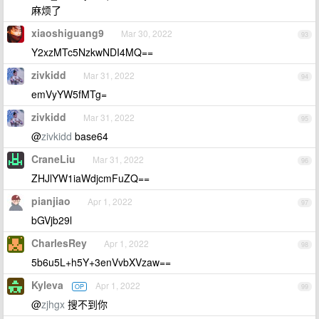
麻烦了
xiaoshiguang9
Mar 30, 2022
93
Y2xzMTc5NzkwNDI4MQ==
zivkidd
Mar 31, 2022
94
emVyYW5fMTg=
zivkidd
Mar 31, 2022
95
@
zivkidd
base64
CraneLiu
Mar 31, 2022
96
ZHJlYW1iaWdjcmFuZQ==
pianjiao
Apr 1, 2022
97
bGVjb29l
CharlesRey
Apr 1, 2022
98
5b6u5L+h5Y+3enVvbXVzaw==
Kyleva
Apr 1, 2022
OP
99
@
zjhgx
搜不到你