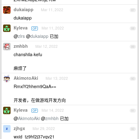
dukaiapp
Mar 11, 2022
87
dukaiapp
Kyleva
Mar 11, 2022
OP
88
@
zlrs
@
dukaiapp
已加
zmhbh
Mar 12, 2022
89
chanshila-kefu
麻烦了
AkimotoAki
Mar 13, 2022
90
RmxlY2hhem9QaA==
开发者，在做游戏开发方向
Kyleva
Mar 14, 2022
OP
91
@
AkimotoAki
@
zmhbh
已加
zjhgx
Mar 29, 2022
92
wxid_tz9hf2j37vqv21