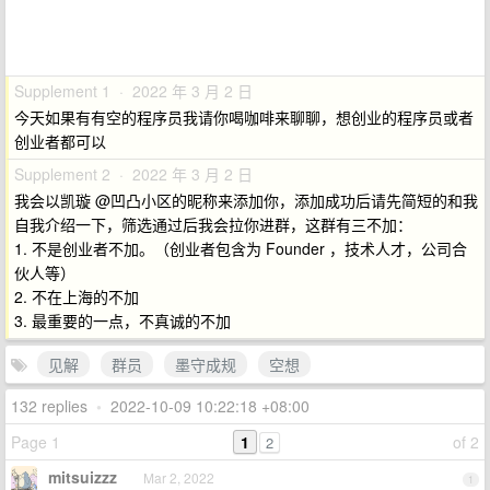
Supplement 1 · 2022 年 3 月 2 日
今天如果有有空的程序员我请你喝咖啡来聊聊，想创业的程序员或者
创业者都可以
Supplement 2 · 2022 年 3 月 2 日
我会以凯璇 @凹凸小区的昵称来添加你，添加成功后请先简短的和我
自我介绍一下，筛选通过后我会拉你进群，这群有三不加：
1. 不是创业者不加。（创业者包含为 Founder ，技术人才，公司合
伙人等）
2. 不在上海的不加
3. 最重要的一点，不真诚的不加
见解
群员
墨守成规
空想
132 replies
•
2022-10-09 10:22:18 +08:00
Page 1
1
of 2
2
mitsuizzz
Mar 2, 2022
1