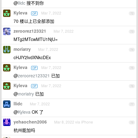
@
llidc
搜不到你
Kyleva
Mar 7, 2022
OP
72
70 楼以上已全部添加
zeroorez123321
Mar 7, 2022
73
MTg2MTcwMTU1NjU=
moriatry
Mar 7, 2022
74
cHJlY2lvdXNkcDEx
Kyleva
Mar 7, 2022
OP
75
@
zeroorez123321
已加
Kyleva
Mar 7, 2022
OP
76
@
moriatry
已加
llidc
Mar 7, 2022
77
@
Kyleva
OK 了
yehaochen2006
Mar 8, 2022 via iPhone
78
杭州能加吗