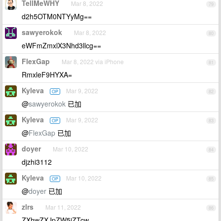
TellMeWHY
Mar 8, 2022
79
d2h5OTM0NTYyMg==
sawyerokok
Mar 8, 2022
80
eWFmZmxlX3Nhd3llcg==
FlexGap
Mar 8, 2022 via iPhone
81
RmxleF9HYXA=
Kyleva
Mar 9, 2022
OP
82
@
sawyerokok
已加
Kyleva
Mar 9, 2022
OP
83
@
FlexGap
已加
doyer
Mar 10, 2022
84
djzhi3112
Kyleva
Mar 10, 2022
OP
85
@
doyer
已加
zlrs
Mar 11, 2022
86
ZXhwZXJpZW5jZTcw