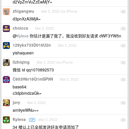
d2VpZmVuZzEwMjY=
zhigangwu
Mar 2, 2022 via iPhone
29
d3pnXzA3MjA=
chniccs
Mar 2, 2022
30
@
Kyleva
你估计是漏了我了，我没收到好友请求 dWF3YW5n
129ykx733D016U2n
Mar 2, 2022
31
yishaqueen
lizhiqing
Mar 2, 2022 via iPhone
32
微信 id qq1070892573
C603H6r18Q1mSP9N
Mar 2, 2022
33
base64:
c3dpbmdzaGk=
jory
Mar 2, 2022
34
am9yeWNu==
Kyleva
Mar 2, 2022
OP
35
34 楼以上已全部发送好友申请添加了