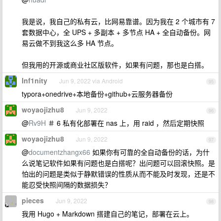
我是说，我自己的私有云，比网易靠谱。因为我在 2 个城市有 7
套数据中心，全 UPS + 多副本 + 多节点 HA + 全自动备份。网
易云做不到我这么多 HA 节点。
但我用的开源或商业社区版软件，如果有问题，那也是白搭。
Inf1nity
Jun 9, 2022 via Android
95
typora+onedrive+本地备份+github+云服务器备份
woyaojizhu8
Jun 9, 2022
96
@
Rv9H
＃ 6 私有化部署在 nas 上，用 raid ，然后定期快照
woyaojizhu8
Jun 9, 2022
97
@
documentzhangx66
如果你有可靠的全自动备份的话，为什
么说笔记软件如果有问题也是白搭呢？出问题可以回滚快照。是
怕出的问题是类似于静默错误的性质从而不能及时发现，还是不
能忍受快照间隔的数据损失？
pieces
Jun 9, 2022
98
我用 Hugo + Markdown 搭建自己的笔记，部署在云上。