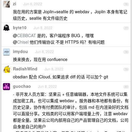
zi
Jun 8, 2022
76
我在用的方案是 Joplin+seafile 的 webdav ，Joplin 本身有笔记
级历史，seafile 有文件级历史
byte10
Jun 8, 2022
77
@
CEBBCAT
是的，客户端程序 BUG ，嘿嘿
@
Chisel
他们传输协议 不是 HTTPS 吗？有啥问题
imydou
Jun 8, 2022
78
换来换去，现在用 confluence
RadishWind
Jun 8, 2022
79
obsdian 配合 iCloud, 如果追求 diff 的话 可以加个 git
guochao
Jun 8, 2022
80
- 非开发人员方案：坚果云 + 任意编辑器，本地文件系统可以集
成加密工具，也可以集成 webdav 。服务器和本地都有备份，有
历史记录，协作有付费团队的审计，包括 md 在内渲染好的文档
可以直接分享。文档类的可以用客户端增量上传，注意 webdav
都是全量。坚果云公司内部用自己的产品管理自己的文档，公司
自身是自己的用户