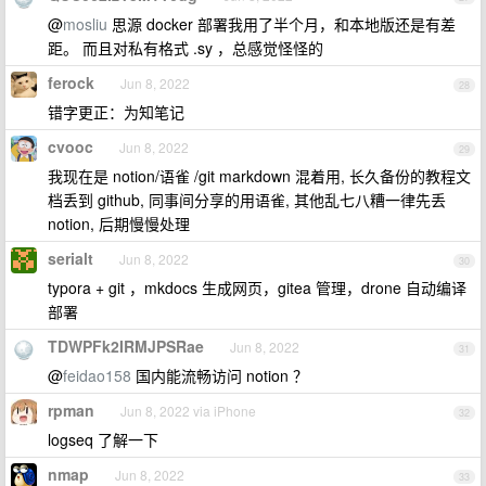
@
mosliu
思源 docker 部署我用了半个月，和本地版还是有差
距。 而且对私有格式 .sy ，总感觉怪怪的
ferock
Jun 8, 2022
28
错字更正：为知笔记
cvooc
Jun 8, 2022
29
我现在是 notion/语雀 /git markdown 混着用, 长久备份的教程文
档丢到 github, 同事间分享的用语雀, 其他乱七八糟一律先丢
notion, 后期慢慢处理
serialt
Jun 8, 2022
30
typora + git ，mkdocs 生成网页，gitea 管理，drone 自动编译
部署
TDWPFk2IRMJPSRae
Jun 8, 2022
31
@
feidao158
国内能流畅访问 notion ？
rpman
Jun 8, 2022 via iPhone
32
logseq 了解一下
nmap
Jun 8, 2022
33