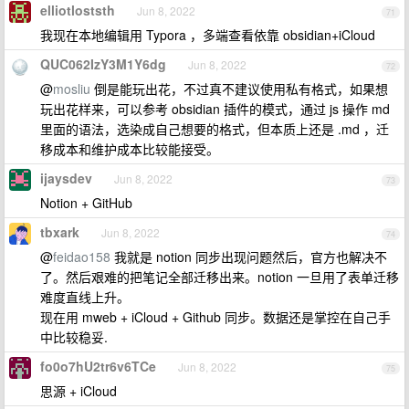
elliotloststh
Jun 8, 2022
71
我现在本地编辑用 Typora ，多端查看依靠 obsidian+iCloud
QUC062IzY3M1Y6dg
Jun 8, 2022
72
@
mosliu
倒是能玩出花，不过真不建议使用私有格式，如果想
玩出花样来，可以参考 obsidian 插件的模式，通过 js 操作 md
里面的语法，选染成自己想要的格式，但本质上还是 .md ，迁
移成本和维护成本比较能接受。
ijaysdev
Jun 8, 2022
73
Notion + GitHub
tbxark
Jun 8, 2022
74
@
feidao158
我就是 notion 同步出现问题然后，官方也解决不
了。然后艰难的把笔记全部迁移出来。notion 一旦用了表单迁移
难度直线上升。
现在用 mweb + iCloud + Github 同步。数据还是掌控在自己手
中比较稳妥.
fo0o7hU2tr6v6TCe
Jun 8, 2022
75
思源 + iCloud