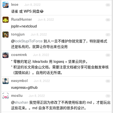
leoe
Jun 8, 2022
65
语雀 或 WPS 网盘😂
RuralHunter
Jun 8, 2022
66
joplin+nextcloud
tongjun
Jun 8, 2022
67
@
lookStupiToForce
别人一旦不维护你就完蛋了，特别是格式
还是私有的，就算让你导出来也没用
cosmtrek
Jun 8, 2022
68
* 零散的笔记 /idea/todo 用 logseq + 坚果云同步。
* 积淀的长文用金山文档，需要注意文档被分享可能会触发审核
（国情如此）。自用的话无所谓。
easymbol
Jun 8, 2022
69
vuepress+github
mosliu
Jun 8, 2022
70
@
shuxhan
我觉得正因为修改了不再使用标准的 md ，才能玩出
这些花来。。md 自身不支持思源的很多的设计。