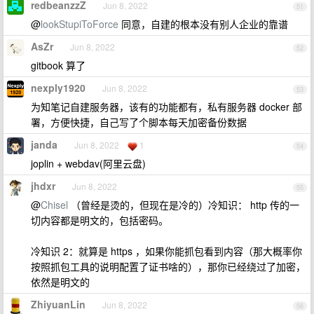
redbeanzzZ
Jun 8, 2022
51
@
lookStupiToForce
同意，自建的根本没有别人企业的靠谱
AsZr
Jun 8, 2022
52
gitbook 算了
nexply1920
Jun 8, 2022
53
为知笔记自建服务器，该有的功能都有，私有服务器 docker 部
署，方便快捷，自己写了个脚本每天加密备份数据
janda
Jun 8, 2022
1
54
joplin + webdav(阿里云盘)
jhdxr
Jun 8, 2022
55
@
Chisel
（曾经是烫的，但现在是冷的）冷知识： http 传的一
切内容都是明文的，包括密码。
冷知识 2：就算是 https ，如果你能抓包看到内容（那大概率你
按照抓包工具的说明配置了证书啥的），那你已经绕过了加密，
依然是明文的
ZhiyuanLin
Jun 8, 2022
56