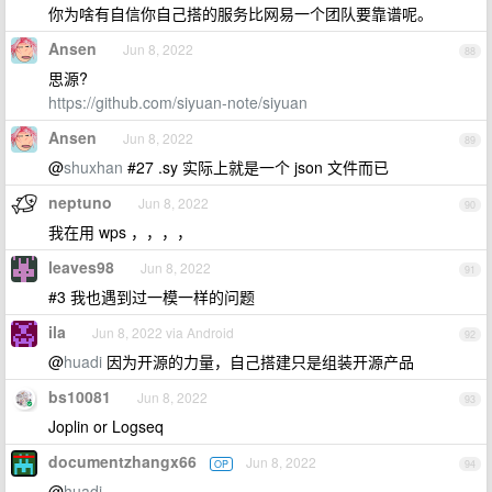
你为啥有自信你自己搭的服务比网易一个团队要靠谱呢。
Ansen
Jun 8, 2022
88
思源?
https://github.com/siyuan-note/siyuan
Ansen
Jun 8, 2022
89
@
shuxhan
#27 .sy 实际上就是一个 json 文件而已
neptuno
Jun 8, 2022
90
我在用 wps ，，，，
leaves98
Jun 8, 2022
91
#3 我也遇到过一模一样的问题
ila
Jun 8, 2022 via Android
92
@
huadi
因为开源的力量，自己搭建只是组装开源产品
bs10081
Jun 8, 2022
93
Joplin or Logseq
documentzhangx66
Jun 8, 2022
OP
94
@
huadi