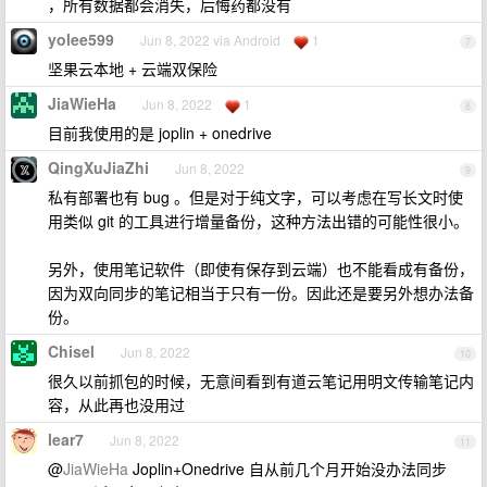
，所有数据都会消失，后悔药都没有
yolee599
Jun 8, 2022 via Android
1
7
坚果云本地 + 云端双保险
JiaWieHa
Jun 8, 2022
1
8
目前我使用的是 joplin + onedrive
QingXuJiaZhi
Jun 8, 2022
9
私有部署也有 bug 。但是对于纯文字，可以考虑在写长文时使
用类似 git 的工具进行增量备份，这种方法出错的可能性很小。
另外，使用笔记软件（即使有保存到云端）也不能看成有备份，
因为双向同步的笔记相当于只有一份。因此还是要另外想办法备
份。
Chisel
Jun 8, 2022
10
很久以前抓包的时候，无意间看到有道云笔记用明文传输笔记内
容，从此再也没用过
lear7
Jun 8, 2022
11
@
JiaWieHa
Joplin+Onedrive 自从前几个月开始没办法同步