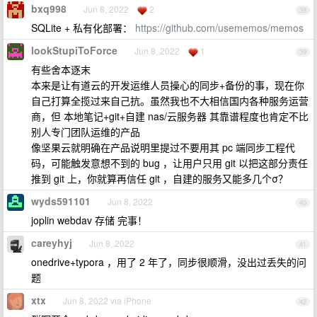
bxq998
Jun 8, 2022
2
38
SQLite + 私有化部署：
https://github.com/usememos/memos
lookStupiToForce
Jun 8, 2022
1
39
有些舍本逐末
本来是让有道云的开发运维人员操心的同步+备份的事，现在你
自己打算全揽过来自己抗。虽然我也不大相信国内各种服务运营
商，但 本地笔记+git+自建 nas/云服务器 其靠谱程度也肯定不比
别人专门团队运维的产品
像坚果云就明确在产品说明里提过不要用其 pc 端同步工程代
码，可能触发意想不到的 bug ，让用户只用 git 以把这部分责任
推到 git 上，你就算再信任 git ，自建的服务又能多几个σ？
wyds591101
Jun 8, 2022
40
joplin webdav 存储 完事！
careyhyj
Jun 8, 2022
41
onedrive+typora ，用了 2 年了，同步很顺滑，没出过丢失的问
题
xtx
Jun 8, 2022 via iPhone
42