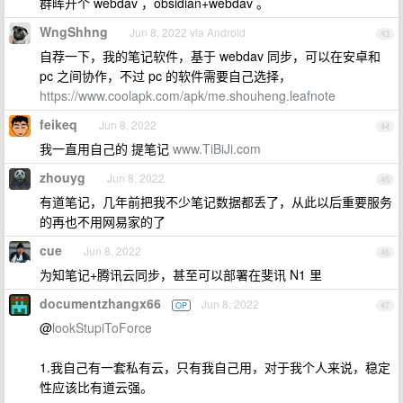
群晖开个 webdav ，obsidian+webdav 。
WngShhng
Jun 8, 2022 via Android
43
自荐一下，我的笔记软件，基于 webdav 同步，可以在安卓和
pc 之间协作，不过 pc 的软件需要自己选择，
https://www.coolapk.com/apk/me.shouheng.leafnote
feikeq
Jun 8, 2022
44
我一直用自己的 提笔记
www.TiBiJi.com
zhouyg
Jun 8, 2022
45
有道笔记，几年前把我不少笔记数据都丢了，从此以后重要服务
的再也不用网易家的了
cue
Jun 8, 2022
46
为知笔记+腾讯云同步，甚至可以部署在斐讯 N1 里
documentzhangx66
Jun 8, 2022
OP
47
@
lookStupiToForce
1.我自己有一套私有云，只有我自己用，对于我个人来说，稳定
性应该比有道云强。