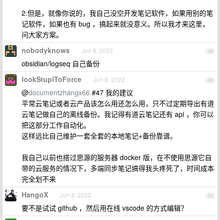
2.但是，就像你说的，我自己没空开发笔记软件，如果用别的笔
记软件，如果也有 bug ，搞起来就没意义。所以我才来这里，
问大家方案。
nobodyknows
Jun 8, 2022
48
obsidian/logseq 自己备份
lookStupiToForce
Jun 8, 2022
49
@
documentzhangx66
#47 我的建议
平常云笔记或者云产品该怎么用还怎么用，只不过定期导出有道
云笔记做自己的离线备份。我记得有道云笔记还有 api ，你可以
把这部分工作自动化。
这样远比自己维护一套全套的本地笔记+备份靠谱。
我自己以前也搭过思源的服务器 docker 版，在不使用思源它自
带的云服务的情况下，多端同步笔记搞得我头疼死了，时间成本
完全划不来
HangoX
Jun 8, 2022
50
要不是试试 github ，然后用在线 vscode 的方式编辑？