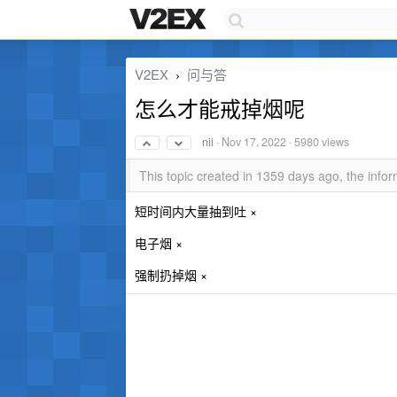
V2EX
问与答
›
怎么才能戒掉烟呢
nii
·
Nov 17, 2022
· 5980 views
This topic created in 1359 days ago, the inf
短时间内大量抽到吐 ×
电子烟 ×
强制扔掉烟 ×