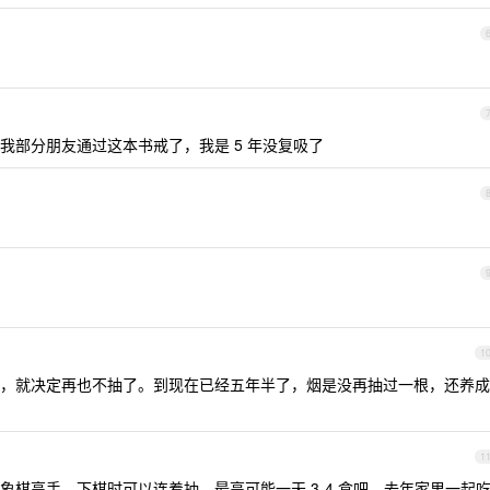
我部分朋友通过这本书戒了，我是 5 年没复吸了
1
，就决定再也不抽了。到现在已经五年半了，烟是没再抽过一根，还养成
1
棋高手，下棋时可以连着抽，最高可能一天 3-4 盒吧，去年家里一起