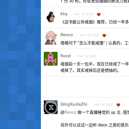
1 分 30 秒。你会发现抽烟的肺活力很
khy
1
Nov 18, 2022
《这书能让你戒烟》推荐，已经一年多不在
Renco
7
Nov 18, 2022
借楼问下 "怎么才能戒撸" | 认真的
flood
Nov 18, 2022
戒烟前一天一包半，现在已经戒了一年
戒掉了。其实戒掉后还是想抽的。
QingXuJiaZhi
1
Nov 18, 2022
@
Renco
做一个直播睡觉的 up 主, 
另外可以试试一边听 disco 之类的音