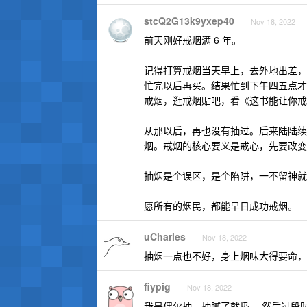
stcQ2G13k9yxep40
Nov 18, 2022
前天刚好戒烟满 6 年。
记得打算戒烟当天早上，去外地出差，
忙完以后再买。结果忙到下午四五点才
戒烟，逛戒烟贴吧，看《这书能让你戒
从那以后，再也没有抽过。后来陆陆续
烟。戒烟的核心要义是戒心，先要改变
抽烟是个误区，是个陷阱，一不留神就
愿所有的烟民，都能早日成功戒烟。
uCharles
Nov 18, 2022
抽烟一点也不好，身上烟味大得要命，
fiypig
Nov 18, 2022
我是偶尔抽，抽腻了就扔， 然后过段