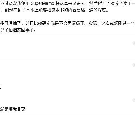
过这次我使用 SuperMemo 将这本书录进去，然后掰开了揉碎了读了
o 复习，到现在到了基本上能够把这本书的内容复述一遍的程度。
多月没抽了，并且比较确定我是不会再复吸了。实际上这次戒烟刚过一个
记了抽烟这回事了。
法
就是噶我韭菜