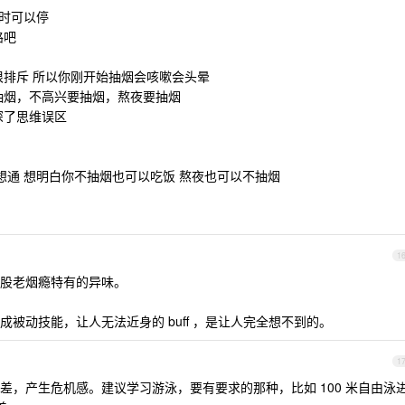
随时可以停
路吧
很排斥 所以你刚开始抽烟会咳嗽会头晕
抽烟，不高兴要抽烟，熬夜要抽烟
深了思维误区
想通 想明白你不抽烟也可以吃饭 熬夜也可以不抽烟
1
股老烟瘾特有的异味。
被动技能，让人无法近身的 buff ，是让人完全想不到的。
1
差，产生危机感。建议学习游泳，要有要求的那种，比如 100 米自由泳