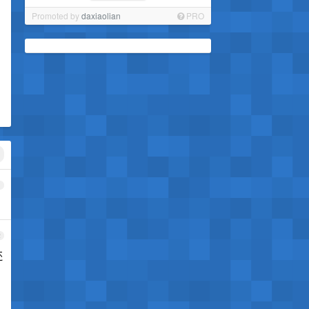
Promoted by
daxiaolian
PRO
1
2
还