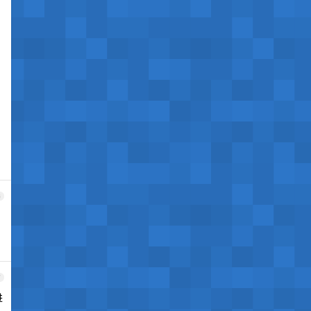
6
7
进