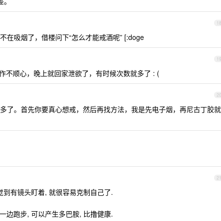
差。
1
吸烟了，借楼问下“怎么才能戒酒呢” [:doge
1
，工作不顺心，晚上就回家泄欲了，有时候次数就多了 : (
2
多了。首先你要真心想戒，然后再找方法，我是先电子烟，再尼古丁胶就
2
感觉到有镜头盯着, 就很容易克制自己了.
乐一边跑步, 可以产生多巴胺, 比撸健康.