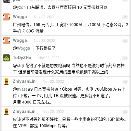
@
yzqn
山东联通，去营业厅直接问 10 元宽带就可以
Wogga
Nov 22, 2022
72
广州电信，159 元 /月，1 宽带 1000M 上 /100M 下动态公网，2
手机卡 60G 流量
Wogga
Nov 22, 2022
73
@
Wogga
上下行整反了
ToDyZHu
Nov 22, 2022
74
@
shiji
花钱了不就是想要跑满吗 当然也不是说每时每刻都要榨
干 但是目前没发现什么家用的应用能跑到千兆以上的
ZhiyuanLin
Nov 22, 2022
75
@
ttvast
#9 日本宽带普遍 1Gbps 对等，实测 700Mbps 左右上
传 /下载，一个月用几 TB 没被限速。更多就不知道了。
月费 4000 日元左右。
ZhiyuanLin
Nov 22, 2022
76
应该说不对等的都不好找，只看一些小离岛的不知名 ISP 能办。
连 VDSL 都是 100Mbps 对等。