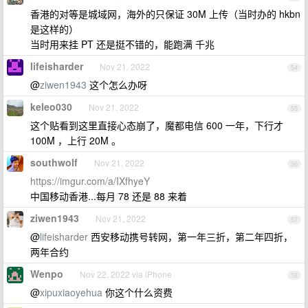
香港的对等是城域网，海外的只保证 30M 上传（当时办的 hkbn
是这样的）
当时用来挂 PT 还是挺不错的，能跑满 千兆
lifeisharder
Nov 21, 2022
54
@
ziwen1943
这个怎么办呀
keleo030
Nov 21, 2022
55
这个贴看到这里直接心态崩了，魔都电信 600 一年，下行才
100M ，上行 20M 。
southwolf
Nov 21, 2022
56
https://imgur.com/a/IXfhyeY
中国移动香港...每月 78 还是 88 来着
ziwen1943
Nov 21, 2022
57
@
lifeisharder
西安移动携号转网，第一年三折，第二年四折，
两年合约
Wenpo
Nov 22, 2022 via iPhone
58
@
xipuxiaoyehua
你这个什么资费