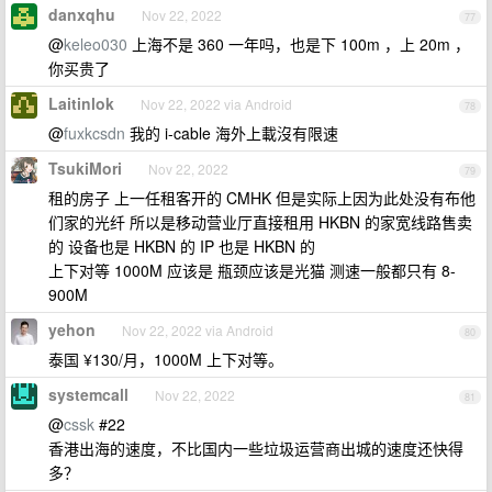
danxqhu
Nov 22, 2022
77
@
keleo030
上海不是 360 一年吗，也是下 100m ，上 20m ，
你买贵了
Laitinlok
Nov 22, 2022 via Android
78
@
fuxkcsdn
我的 i-cable 海外上載沒有限速
TsukiMori
Nov 22, 2022
79
租的房子 上一任租客开的 CMHK 但是实际上因为此处没有布他
们家的光纤 所以是移动营业厅直接租用 HKBN 的家宽线路售卖
的 设备也是 HKBN 的 IP 也是 HKBN 的
上下对等 1000M 应该是 瓶颈应该是光猫 测速一般都只有 8-
900M
yehon
Nov 22, 2022 via Android
80
泰国 ¥130/月，1000M 上下对等。
systemcall
Nov 22, 2022
81
@
cssk
#22
香港出海的速度，不比国内一些垃圾运营商出城的速度还快得
多？