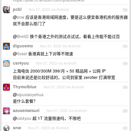
pcbl
Nov 21, 2022 via Android
16
@
snw
应该是香港局域网速度，要是这么便宜香港机房的服务器
就不会那么抠门了
@
BrettD
换个香港之外的测试点试试，看看上传能不能过百
diguoemo
Nov 21, 2022 via Android
17
@
ttvast
香港真就上下对等不限速
cst4you
Nov 21, 2022 via Android
18
上海电信 2000/300M 399/月 + 50 精品网 + 公网 IP
目前来说还是比较舒适的，公司到家里 zerotier 打满带宽
Thymolblue
Nov 21, 2022 via Android
19
@
xipuxiaoyehua
是什么套餐？
azusematsuri
Nov 21, 2022 via Android
20
@
cst4you
超 1T 流量限速吗，不限吧
snw
Nov 21, 2022 via Android
21