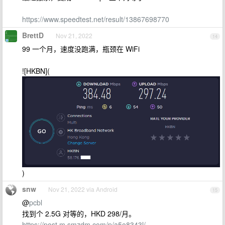
https://www.speedtest.net/result/13867698770
BrettD
Nov 21, 2022
14
99 一个月，速度没跑满，瓶颈在 WiFi
![HKBN](
)
snw
Nov 21, 2022 via Android
15
@
pcbl
找到个 2.5G 对等的，HKD 298/月。
https://post.m.smzdm.com/p/a5o8343l/