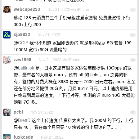
webcape233
Nov 21, 2022 via iPhone
49
移动 138 元消费共三个手机号组建爱家套餐 免费送宽带 下行
300+上行 200
xjp9832
Nov 21, 2022
50
@
CCIP
我也不知道 家里刚去办的 就是那种家庭 5G 套餐 199
1000M 宽带+60G 流量啥的
zzw1998
Nov 21, 2022 via iPhone
51
@
Laitinlok
是，日本这里有很多家运营商都提供 10Gbps 的宽
带，最有名的大概是 nuro ，还有 ntt 的 flets 、au 之类的都
有，签约的月费大概在 3980 日元～ 7000 日元左右。nuro 甚至
还在部分地区提供 20G 的，月费 8517 日元。以上速度都是用
户终端到局端的速度，上下行对等。实测的话 nuro 10G 大概能
跑到 7G 多。
pcbl
Nov 21, 2022
52
@
BrettD
这个上传速度 传资料太爽了。我 300M 的下行，上行
只有 40 ，看在每个月只要 10 块钱的份上原谅它了。。。
fuxkcsdn
Nov 21, 2022
53