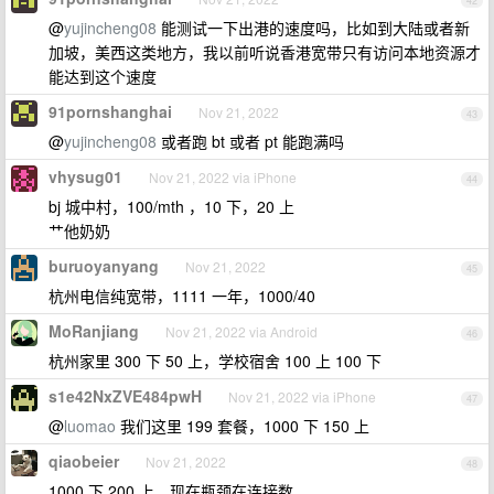
42
@
yujincheng08
能测试一下出港的速度吗，比如到大陆或者新
加坡，美西这类地方，我以前听说香港宽带只有访问本地资源才
能达到这个速度
91pornshanghai
Nov 21, 2022
43
@
yujincheng08
或者跑 bt 或者 pt 能跑满吗
vhysug01
Nov 21, 2022 via iPhone
44
bj 城中村，100/mth ，10 下，20 上
艹他奶奶
buruoyanyang
Nov 21, 2022
45
杭州电信纯宽带，1111 一年，1000/40
MoRanjiang
Nov 21, 2022 via Android
46
杭州家里 300 下 50 上，学校宿舍 100 上 100 下
s1e42NxZVE484pwH
Nov 21, 2022 via iPhone
47
@
luomao
我们这里 199 套餐，1000 下 150 上
qiaobeier
Nov 21, 2022
48
1000 下 200 上，现在瓶颈在连接数。