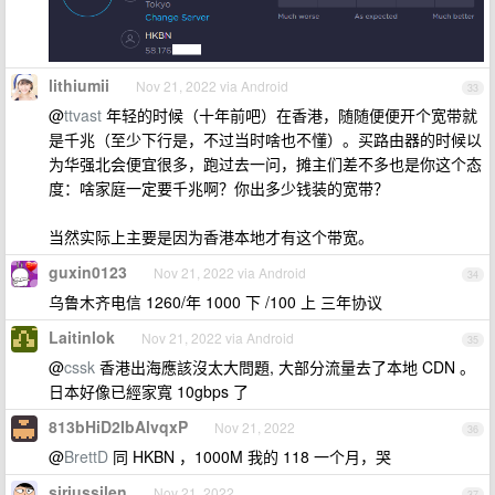
lithiumii
Nov 21, 2022 via Android
33
@
ttvast
年轻的时候（十年前吧）在香港，随随便便开个宽带就
是千兆（至少下行是，不过当时啥也不懂）。买路由器的时候以
为华强北会便宜很多，跑过去一问，摊主们差不多也是你这个态
度：啥家庭一定要千兆啊？你出多少钱装的宽带？
当然实际上主要是因为香港本地才有这个带宽。
guxin0123
Nov 21, 2022 via Android
34
乌鲁木齐电信 1260/年 1000 下 /100 上 三年协议
Laitinlok
Nov 21, 2022 via Android
35
@
cssk
香港出海應該沒太大問題, 大部分流量去了本地 CDN 。
日本好像已經家寬 10gbps 了
813bHiD2IbAlvqxP
Nov 21, 2022
36
@
BrettD
同 HKBN ，1000M 我的 118 一个月，哭
siriussilen
Nov 21, 2022
37