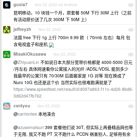
guxia7
Nov 22, 2022 via Android
82
昆明移动，10 块钱一个月，原套餐 50M 下行 30M 上行（之前
有活动原价送了几次 300M 下 50M 上）
jeffreyzh
Nov 22, 2022
83
法国 free 下行 1g 上行 700m 9.99 欧（ 70rmb 左右）每月 包
含电视盒子和座机
MisakiOkusawa
Nov 22, 2022
84
@
ZhiyuanLin
不如说日本大部分宽带价格都是 4000-5000 日元
/月左右 具体网速看你公寓接入的光纤 /ADSL/VDSL 能到多少
我最早的公寓只有 70/30M 后面搬家是 1G 对等 现在换成了
Nuro 10G 也还是这个价 当然实际也很难跑满就是了
https://www.speedtest.net/result/d/d097a863-f11c-4d26-8bd6-
3d62d47fb762
cst4you
Nov 23, 2022
85
@
carrionlee
本地凑合
@
azusematsuri
399 套餐他们说 30T, 但实际上再叠精品网也等
于无限, 我又不跑 PT 又不跑什么 PCDN 祸害别人, 足够用有余