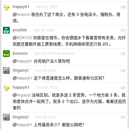
happy61
Nov 23, 2022
86
@
bosonx
我也办了这个商企，还有 3 张电话卡，强制办，很
烦。
pcslide
Nov 23, 2022
87
@
AOK123
你那是在城市，你去德国乡下看看宽带有多贵，光纤
到屋还要额外施工费管线费，手机网络经常还只有 2G 。
bosonx
Nov 23, 2022 via Android
88
@
happy61
办完销户没人管你吧
lingaoyi
Nov 23, 2022
89
@
happy61
这个商宽速度怎么样，跟普通有乜区别？
happy61
Nov 23, 2022
90
@
lingaoyi
没啥区别。就是多送 2 条宽带，一个地方装 3 条，我
用爱快合并一起用了。就多 2 个出口，送华为光猫，看着还挺厉
害的
lingaoyi
Nov 24, 2022
91
@
happy61
上传最高多少？都是公网吧？