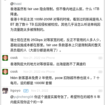
@
ttvast
香港虽然有 fair use 隐含限制，但不像内地这么抠，什么 1TB
降速。
香港十年前主流 100M-200M 对等的时候，看到过的新闻是有人
BT 跑了数十 TB 后因侵权被检控。其他几乎没怎么听说单纯因
为流量跑太多被限制的。
瑞士现在还有 25Gbps 对等家宽的呢，反正不管用的人多人少，
基础设施成本都在那里。fair use 条款基本上只是限制真的整天
高负载的人（大部分都是商用了）。
cssk
Nov 21, 2022 via iPhone
22
香港狗屁大的地方对等很容易，出海是跑不了满速的
cssk
Nov 21, 2022 via iPhone
23
hkbn 新客基本免费 2 年使用，pccw 扣除超市券也就 6 ，7 十
每月，说的都是 1000M 套餐
itgoyo
Nov 21, 2022
OP
24
@
yujincheng08
你这个速度实属夸张了，希望所在的城市 5 年
内能实现你这个的一半