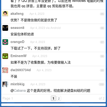
看了下 QQ 拼音三年没更新了。以前还用 Windows 电脑的时候
我也用 qq 拼音，主要是 qq 剪贴板很不错。
akafeng
Apr 4, 2023
95
优势？不是微信做的就是优势了
season8
Apr 4, 2023 via Android
96
安装包体积劝退
orangeD
Apr 4, 2023
97
下载试了一下，不支持双拼，卸了
EminemW
Apr 4, 2023
98
如果不是为了收集数据，为啥要做输入法
dw2693734d
Apr 4, 2023
99
不装
mixtbkig
Apr 4, 2023
100
@
Cabana
这个是真的好用，彻底解决键盘纠结的问题
Page 1
1
of 2
2