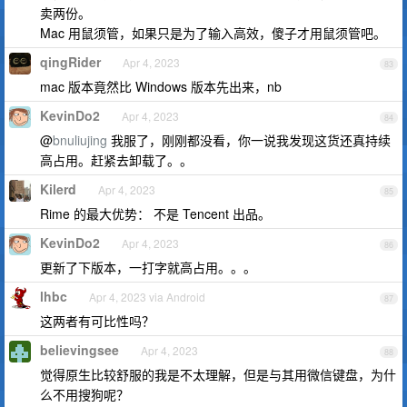
卖两份。
Mac 用鼠须管，如果只是为了输入高效，傻子才用鼠须管吧。
qingRider
Apr 4, 2023
83
mac 版本竟然比 Windows 版本先出来，nb
KevinDo2
Apr 4, 2023
84
@
bnuliujing
我服了，刚刚都没看，你一说我发现这货还真持续
高占用。赶紧去卸载了。。
Kilerd
Apr 4, 2023
85
Rime 的最大优势： 不是 Tencent 出品。
KevinDo2
Apr 4, 2023
86
更新了下版本，一打字就高占用。。。
lhbc
Apr 4, 2023 via Android
87
这两者有可比性吗？
believingsee
Apr 4, 2023
88
觉得原生比较舒服的我是不太理解，但是与其用微信键盘，为什
么不用搜狗呢？