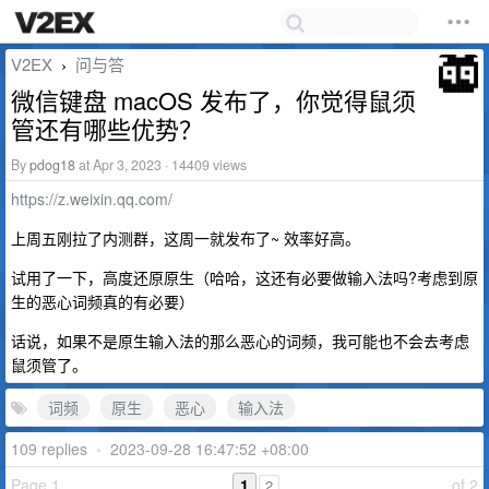
V2EX
问与答
›
微信键盘 macOS 发布了，你觉得鼠须
管还有哪些优势？
By
pdog18
at Apr 3, 2023 · 14409 views
https://z.weixin.qq.com/
上周五刚拉了内测群，这周一就发布了~ 效率好高。
试用了一下，高度还原原生（哈哈，这还有必要做输入法吗?考虑到原
生的恶心词频真的有必要）
话说，如果不是原生输入法的那么恶心的词频，我可能也不会去考虑
鼠须管了。
词频
原生
恶心
输入法
109 replies
•
2023-09-28 16:47:52 +08:00
Page 1
1
of 2
2