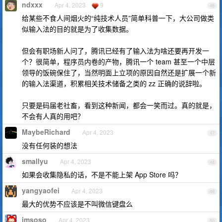
ndxxx
Apr 4, 2023
9
46
给某些不食人间烟火的“纯技术人员”简单科普一下，大公司做类
似输入法的目的就是为了收集数据。
但会有职场新人问了，腾讯已经有了输入法为啥还要再开发一
个？很简单，程序员内卷的产物，腾讯一个 team 甚至一个中层
领导的饭碗保住了，当然明面上立项的原因自然还是扩展一个新
的输入法渠道，积累相关技术储备之类的 zz 正确的说辞啦。
只要是码届老社畜，看到这种新闻，都会一笑而过。真的就是，
不会有人真的用吧？
MaybeRichard
Apr 4, 2023
47
没有任何装的想法
smallyu
Apr 4, 2023
48
如果会收集隐私的话，不是不能上架 App Store 吗？
yangyaofei
Apr 4, 2023
49
最大的优势不应该是不叫微信键盘么
imsoso
Apr 4, 2023
50