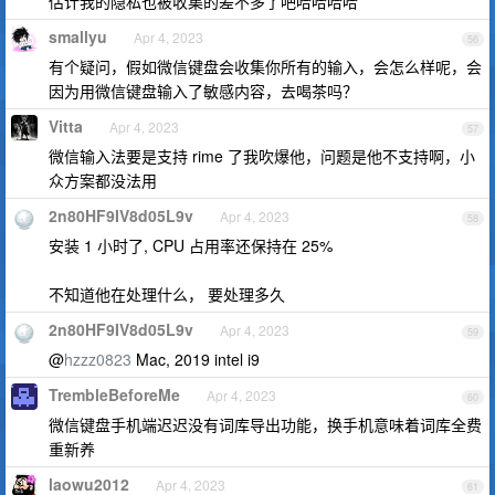
估计我的隐私也被收集的差不多了吧哈哈哈哈
smallyu
Apr 4, 2023
56
有个疑问，假如微信键盘会收集你所有的输入，会怎么样呢，会
因为用微信键盘输入了敏感内容，去喝茶吗？
Vitta
Apr 4, 2023
57
微信输入法要是支持 rime 了我吹爆他，问题是他不支持啊，小
众方案都没法用
2n80HF9IV8d05L9v
Apr 4, 2023
58
安装 1 小时了, CPU 占用率还保持在 25%
不知道他在处理什么， 要处理多久
2n80HF9IV8d05L9v
Apr 4, 2023
59
@
hzzz0823
Mac, 2019 intel i9
TrembleBeforeMe
Apr 4, 2023
60
微信键盘手机端迟迟没有词库导出功能，换手机意味着词库全费
重新养
laowu2012
Apr 4, 2023
61