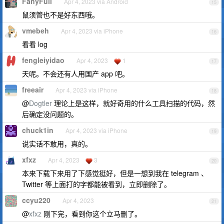
FanyFull
Apr 4, 2023 via Android
15
鼠须管也不是好东西哦。
vmebeh
Apr 4, 2023 via iPhone
16
看看 log
fengleiyidao
Apr 4, 2023
1
17
天呢。不会还有人用国产 app 吧。
freeair
Apr 4, 2023 via iPhone
18
@
Dogtler
理论上是这样，就好奇用的什么工具扫描的代码，然
后确定没问题的。
chuck1in
Apr 4, 2023 via iPhone
19
说实话不敢用，真的。
xfxz
Apr 4, 2023
3
20
本来下载下来用了下感觉挺好，但是一想到我在 telegram 、
Twitter 等上面打的字都能被看到，立即删除了。
ccyu220
Apr 4, 2023
21
@
xfxz
刚下完，看到你这个立马删了。