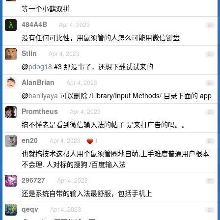
等一个小鹤双拼
484A4B
Apr 4, 2023
62
没有任何可比性，用鼠须管的人怎么可能用微信键盘
Stlin
Apr 4, 2023
63
@
pdog18
#3 那没事了，还想下载试试来的
AlanBrian
Apr 4, 2023
64
@
banliyaya
可以删除 /Library/Input Methods/ 目录下面的 app
Promtheus
Apr 4, 2023
65
搞不懂老是看到微信输入法的帖子 是来打广告的吗。。
en20
Apr 4, 2023
1
66
也就搞技术这帮人用个鼠须管圈地自萌,上手难度普通用户根本
不会理. 人对标的搜狗 /百度输入法
296727
Apr 4, 2023
67
还是系统自带的输入法最舒服，包括手机上
qeqv
Apr 4, 2023
68