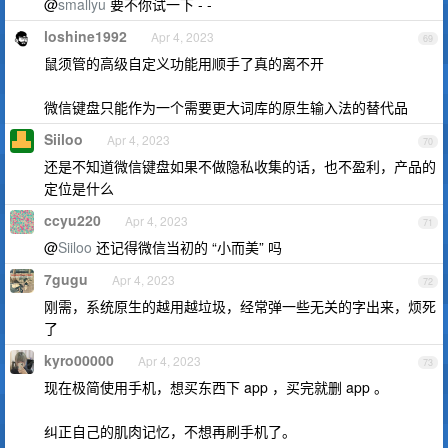
@
smallyu
要不你试一下 - -
loshine1992
Apr 4, 2023
69
鼠须管的高级自定义功能用顺手了真的离不开
微信键盘只能作为一个需要更大词库的原生输入法的替代品
Siiloo
Apr 4, 2023
70
还是不知道微信键盘如果不做隐私收集的话，也不盈利，产品的
定位是什么
ccyu220
Apr 4, 2023
71
@
Siiloo
还记得微信当初的 “小而美” 吗
7gugu
Apr 4, 2023
72
刚需，系统原生的越用越垃圾，经常弹一些无关的字出来，烦死
了
kyro00000
Apr 4, 2023
73
现在极简使用手机，想买东西下 app ，买完就删 app 。
纠正自己的肌肉记忆，不想再刷手机了。