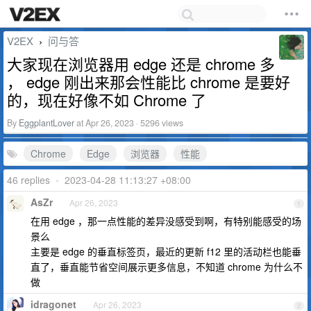
V2EX
问与答
›
大家现在浏览器用 edge 还是 chrome 多
， edge 刚出来那会性能比 chrome 是要好
的，现在好像不如 Chrome 了
By
EggplantLover
at Apr 26, 2023 · 5296 views
Chrome
Edge
浏览器
性能
46 replies
•
2023-04-28 11:13:27 +08:00
AsZr
Apr 26, 2023
1
在用 edge ，那一点性能的差异没感受到啊，有特别能感受的场
景么
主要是 edge 的垂直标签页，最近的更新 f12 里的活动栏也能垂
直了，垂直能节省空间展示更多信息，不知道 chrome 为什么不
做
idragonet
Apr 26, 2023
2