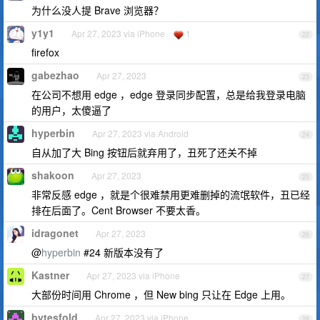
为什么没人提 Brave 浏览器？
y1y1
Apr 27, 2023 via iPhone
1
22
firefox
gabezhao
Apr 27, 2023
23
在公司不想用 edge ，edge 登录同步配置，总是给我登录电脑
的用户，太傻逼了
hyperbin
Apr 27, 2023 via Android
24
自从加了大 Bing 按钮后就弃用了，丑死了还关不掉
shakoon
Apr 27, 2023
25
非常反感 edge ，就是个很难禁用更难删掉的流氓软件，丑已经
排在后面了。Cent Browser 不要太香。
idragonet
Apr 27, 2023
26
@
hyperbin
#24 新版本没有了
Kastner
Apr 27, 2023 via iPhone
27
大部份时间用 Chrome ，但 New bing 只让在 Edge 上用。
bytesfold
Apr 27, 2023 via iPhone
28