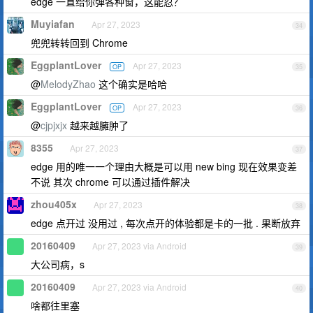
edge 一直给你弹各种窗，这能忍？
Muyiafan
Apr 27, 2023
34
兜兜转转回到 Chrome
EggplantLover
Apr 27, 2023
OP
35
@
MelodyZhao
这个确实是哈哈
EggplantLover
Apr 27, 2023
OP
36
@
cjpjxjx
越来越臃肿了
8355
Apr 27, 2023
37
edge 用的唯一一个理由大概是可以用 new bing 现在效果变差
不说 其次 chrome 可以通过插件解决
zhou405x
Apr 27, 2023
38
edge 点开过 没用过 , 每次点开的体验都是卡的一批 . 果断放弃
20160409
Apr 27, 2023 via Android
39
大公司病，s
20160409
Apr 27, 2023 via Android
40
啥都往里塞