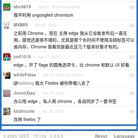
abc8678
Apr 27, 2023 via Android
41
我平时用 ungoogled chromium
MXMIS
Apr 27, 2023
42
之前用 Chrome ，现在 主用 edge 我从它全新发布后一直在
用，感觉还是很不错的，尤其是那个长时间不使用冻结标签可以
省内存，Chrome 我看到是最近这几个版本好像才有的。
zed1018
Apr 27, 2023
43
edge ，开了 flags 的圆角选项卡，比 chrome 和默认 UI 好看
whileFalse
Apr 27, 2023 via iPhone
44
@
kylebing
我大 Firefox 被你弄哪儿去了
JavenXiao
Apr 27, 2023
45
办公用 edge ，私人用 chrome ，各自同步了一套书签
kitzhoumt
Apr 28, 2023
46
改用 firefox 了
© 2026 V2EX · 151ms · 3.9.8.5
About
·
Language