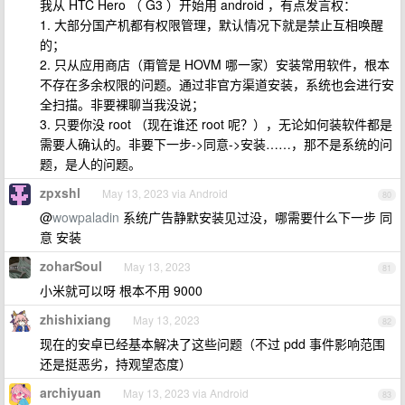
我从 HTC Hero （ G3 ）开始用 android ，有点发言权：
1. 大部分国产机都有权限管理，默认情况下就是禁止互相唤醒
的；
2. 只从应用商店（甭管是 HOVM 哪一家）安装常用软件，根本
不存在多余权限的问题。通过非官方渠道安装，系统也会进行安
全扫描。非要裸聊当我没说；
3. 只要你没 root （现在谁还 root 呢？），无论如何装软件都是
需要人确认的。非要下一步->同意->安装……，那不是系统的问
题，是人的问题。
zpxshl
May 13, 2023 via Android
80
@
wowpaladin
系统广告静默安装见过没，哪需要什么下一步 同
意 安装
zoharSoul
May 13, 2023
81
小米就可以呀 根本不用 9000
zhishixiang
May 13, 2023
82
现在的安卓已经基本解决了这些问题（不过 pdd 事件影响范围
还是挺恶劣，持观望态度）
archiyuan
May 13, 2023 via Android
83