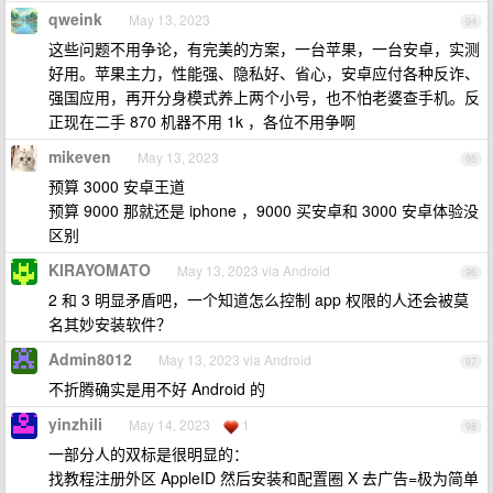
qweink
May 13, 2023
94
这些问题不用争论，有完美的方案，一台苹果，一台安卓，实测
好用。苹果主力，性能强、隐私好、省心，安卓应付各种反诈、
强国应用，再开分身模式养上两个小号，也不怕老婆查手机。反
正现在二手 870 机器不用 1k ，各位不用争啊
mikeven
May 13, 2023
95
预算 3000 安卓王道
预算 9000 那就还是 iphone ，9000 买安卓和 3000 安卓体验没
区别
KIRAYOMATO
May 13, 2023 via Android
96
2 和 3 明显矛盾吧，一个知道怎么控制 app 权限的人还会被莫
名其妙安装软件？
Admin8012
May 13, 2023 via Android
97
不折腾确实是用不好 Android 的
yinzhili
May 14, 2023
1
98
一部分人的双标是很明显的：
找教程注册外区 AppleID 然后安装和配置圈 X 去广告=极为简单