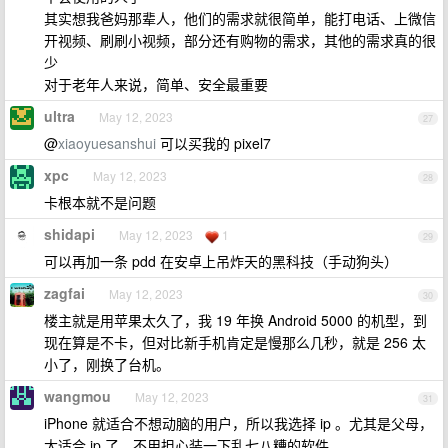
其实想我爸妈那辈人，他们的需求就很简单，能打电话、上微信
开视频、刷刷小视频，部分还有购物的需求，其他的需求真的很
少
对于老年人来说，简单、安全最重要
ultra
May 12, 2023
27
@
xiaoyuesanshui
可以买我的 pixel7
xpc
May 12, 2023
28
卡根本就不是问题
shidapi
May 12, 2023
1
29
可以再加一条 pdd 在安卓上吊炸天的黑科技（手动狗头）
zagfai
May 12, 2023
30
楼主就是用苹果太久了，我 19 年换 Android 5000 的机型，到
现在算是不卡，但对比新手机肯定是慢那么几秒，就是 256 太
小了，刚换了台机。
wangmou
May 12, 2023
31
iPhone 就适合不想动脑的用户，所以我选择 ip 。尤其是父母，
太适合 ip 了，不用担心装一下乱七八糟的软件。