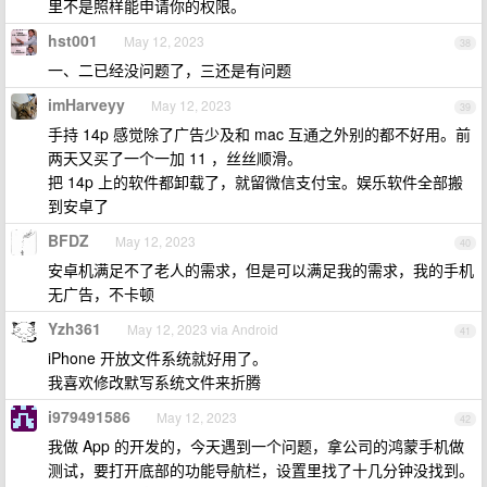
里不是照样能申请你的权限。
hst001
May 12, 2023
38
一、二已经没问题了，三还是有问题
imHarveyy
May 12, 2023
39
手持 14p 感觉除了广告少及和 mac 互通之外别的都不好用。前
两天又买了一个一加 11 ，丝丝顺滑。
把 14p 上的软件都卸载了，就留微信支付宝。娱乐软件全部搬
到安卓了
BFDZ
May 12, 2023
40
安卓机满足不了老人的需求，但是可以满足我的需求，我的手机
无广告，不卡顿
Yzh361
May 12, 2023 via Android
41
iPhone 开放文件系统就好用了。
我喜欢修改默写系统文件来折腾
i979491586
May 12, 2023
42
我做 App 的开发的，今天遇到一个问题，拿公司的鸿蒙手机做
测试，要打开底部的功能导航栏，设置里找了十几分钟没找到。