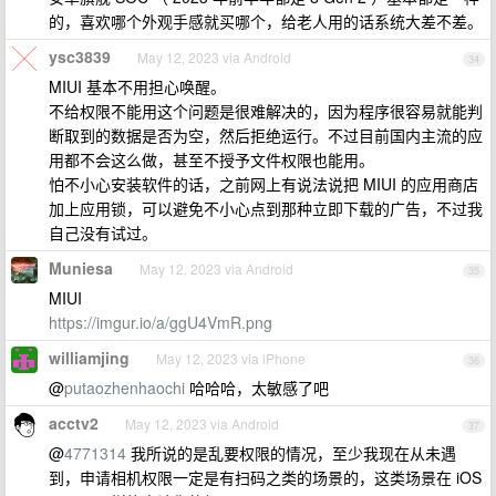
的，喜欢哪个外观手感就买哪个，给老人用的话系统大差不差。
ysc3839
May 12, 2023 via Android
34
MIUI 基本不用担心唤醒。
不给权限不能用这个问题是很难解决的，因为程序很容易就能判
断取到的数据是否为空，然后拒绝运行。不过目前国内主流的应
用都不会这么做，甚至不授予文件权限也能用。
怕不小心安装软件的话，之前网上有说法说把 MIUI 的应用商店
加上应用锁，可以避免不小心点到那种立即下载的广告，不过我
自己没有试过。
Muniesa
May 12, 2023 via Android
35
MIUI
https://imgur.io/a/ggU4VmR.png
williamjing
May 12, 2023 via iPhone
36
@
putaozhenhaochi
哈哈哈，太敏感了吧
acctv2
May 12, 2023 via Android
37
@
4771314
我所说的是乱要权限的情况，至少我现在从未遇
到，申请相机权限一定是有扫码之类的场景的，这类场景在 iOS