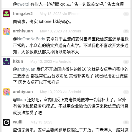
@
qwerzl
有些人一边折腾 qx 去广告一边说关安卓广告太麻烦
fnmgzbv2
May 13, 2023 via iPhone
84
图省事，确实 iphone 比较省心。
archiyuan
May 13, 2023 via Android
85
@
NoOneNoBody
安卓对于主流的支付宝淘宝微信这些还是推送
正常的，小众点的确实推送有点玄学。不过我也不喜欢开太多通
知，大多数默认都关掉所以影响不大
ltkun
May 13, 2023 via Android
86
@
archiyuan
腾讯不开放国内微信的推送 这就是安卓手机费电的
主要原因 都是常驻后台收消息 其他都实现了 我已经用企业微信
了 因为安卓可以正常推送
archiyuan
May 13, 2023 via Android
87
@
ltkun
还好吧，室内用反正充电快随便冲一会就补上了。室外
有省电和超级省电模式。不过用企业微信的话原来微信里的消息
就没法接受了吧
wulili
May 13, 2023
88
应该无解吧，安卓主要问题是权限过于开放，而老年人一般对这