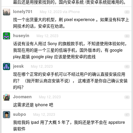
最后还是用搜索找到的，国内安卓系统 /类安卓系统挺难用的。
lonely701
May 12, 2023 via iPhone
43
找一个出货量大的机型，刷 pixel experience 。如果没有科学上
网技术的话，安卓实在劝退。
huseyin
May 12, 2023
44
话说有没有人用过 Sony 的旗舰款手机，不知道使用体验如何，
我现在用的是一个三星的低端手机，国外版本的，有 google
play,能装 google play 应该是使用安卓的底线
jeesk
May 12, 2023
45
现在哪个正常的安卓手机可以不经过用户的确认直接安装应用
的？ （抛开默认商店安装不说）， 这难道不是你自己确认安装
的吗？
Joomaen
May 12, 2023
46
这需求还是 iphone 吧
subpo
May 12, 2023
47
我给我妈 ipad 用了大概 5 年了，我妈还是学不会在 appstore
装软件