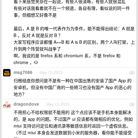
看下来感觉夹杂在一起说，有些人很清晰，有些人就很混乱
有些对话我看着就不在一个频道，各自有理，看似说的同一件
事，但细想又好像不是
最后，A 是 B 的唯一代表作为为条件，能不能得出结论：A 就是
B ，反对 A 就是反对 B ？
大家写程序应该都懂 A==B 和 A is B 的区别，两个人叫打架，上
升到两个阵营就叫战争了
啊，我说的是 firefox 系和 chromium 系，不是 firefox 和
chrome ，🐶
msg7086
May 13, 2023
73
归根结底你想问是不是有一种在中国出售的安装了国产 App 的
安卓机，但没有中国厂商的一些陋习也没有国产 App 的恶心的
地方？
dragondove
May 13, 2023
74
不用担心不给权限就不能用的 这个点应该不是手机本身能解决
的，是 app 的问题。不过国产 ui 应该都有做相应的优化，例如
miui 支持访问定位和通讯录等敏感信息时返回一个虚假信息。
（不过 miui 本身会发送数据到小米的服务器，看你能不能接受