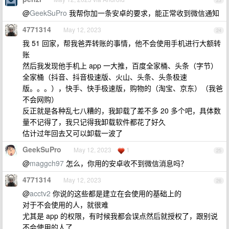
23
@
GeekSuPro
我帮你加一条安卓的要求，能正常收到微信通知
4771314
May 12, 2023
24
我 51 回家，帮我爸弄转账的事情，他不会使用手机进行大额转
账
然后我发现他手机上 app 一大推，百度全家桶、头条（字节）
全家桶（抖音、抖音极速版、火山、头条、头条极速
版。。。），快手、快手极速版，购物的（淘宝、京东）（我爸
不会网购）
反正就是各种乱七八糟的，我卸载了差不多 20 多个吧，具体数
量不记得了，我只记得我卸载软件都花了好久
估计过年回去又可以卸载一波了
GeekSuPro
May 12, 2023
1
25
@
maggch97
怎么，你用的安卓收不到微信消息吗？
4771314
May 12, 2023
26
@
acctv2
你说的这些都是建立在会使用的基础上的
对于不会使用的人，就很难
尤其是 app 的权限，有时候我都会误点然后就授权了，跟别说
不会使用的人了