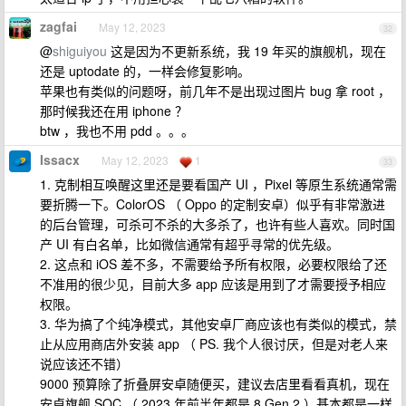
zagfai
May 12, 2023
32
@
shiguiyou
这是因为不更新系统，我 19 年买的旗舰机，现在
还是 uptodate 的，一样会修复影响。
苹果也有类似的问题呀，前几年不是出现过图片 bug 拿 root ，
那时候我还在用 iphone ？
btw ，我也不用 pdd 。。。
Issacx
May 12, 2023
1
33
1. 克制相互唤醒这里还是要看国产 UI ，Pixel 等原生系统通常需
要折腾一下。ColorOS （ Oppo 的定制安卓）似乎有非常激进
的后台管理，可杀可不杀的大多杀了，也许有些人喜欢。同时国
产 UI 有白名单，比如微信通常有超乎寻常的优先级。
2. 这点和 iOS 差不多，不需要给予所有权限，必要权限给了还
不准用的很少见，目前大多 app 应该是用到了才需要授予相应
权限。
3. 华为搞了个纯净模式，其他安卓厂商应该也有类似的模式，禁
止从应用商店外安装 app （ PS. 我个人很讨厌，但是对老人来
说应该还不错）
9000 预算除了折叠屏安卓随便买，建议去店里看看真机，现在
安卓旗舰 SOC （ 2023 年前半年都是 8 Gen 2 ）基本都是一样