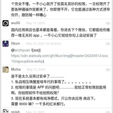
个完全不懂，一不小心就开了些莫名其妙的权限，一旦权限开了
那各种骚操作就都来了，你即使不开，它也能通过各种方式诱导
你开，跟防贼一样糟心
wulili
May 13, 2023
89
国内应用商店也基本都是毒瘤，你进去下个微信，它都能给你推
荐一堆无关的 app ，一不小心它就给你勾上自动安装了
ltkun
May 13, 2023 via Android
90
@
archiyuan
![xxx](
https://cdn.staticaly.com/gh/ltkun/img@master/20230513/xxx.
10zqpxupklcw.webp
)
Moha
May 13, 2023
91
是不是太久没用过安卓了..............
1. 私自相互唤醒是啥年代的事情了。。。。。。。。
2. 权限的事情是 APP 的问题吧...............就给正常权限就能用
啊，你拍照软件不给拍照权限？
3. 现在系统基本都有纯净模式，只让你去应用 商店下。
需要 9000 嘛？一千多的红米都行。
rpish
May 13, 2023
92