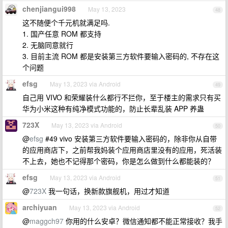
chenjiangui998
May 13, 2023
48
这不随便个千元机就满足吗.
1. 国产任意 ROM 都支持
2. 无脑同意就行
3. 目前主流 ROM 都是安装第三方软件要输入密码的, 不存在这
个问题
efsg
May 13, 2023 via Android
49
自己用 VIVO 和荣耀装什么都行不拦你，至于楼主的需求只有买
华为小米这种有纯净模式功能的，防止长辈乱装 APP 养蛊
723X
May 13, 2023 via Android
50
@
efsg
#49 vivo 安装第三方软件要输入密码的，除非你从自带
的应用商店下，之前帮我妈装个应用商店里没有的应用，死活装
不上去，她也不记得那个密码，你是怎么做到什么都能装的？
efsg
May 13, 2023 via Android
51
@
723X
我一句话，换新款旗舰机，用过才知道
archiyuan
May 13, 2023 via Android
52
@
maggch97
你用的什么安卓？微信通知都不能正常接收？我手