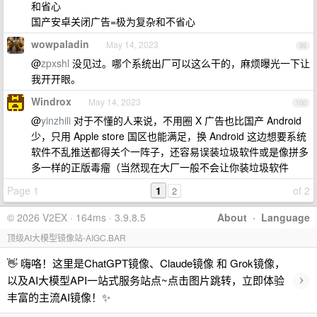
和省心
国产安卓关闭广告=极为复杂和不省心
wowpaladin
May 14, 2023
99
@
zpxshl
没见过。哪个系统出厂可以这么干的，麻烦曝光一下让
我开开眼。
Windrox
May 14, 2023
100
@
yinzhili
对于不懂的人来说，不用圈 X 广告也比国产 Android
少，只用 Apple store 国区也能满足，换 Android 这边想要系统
软件不乱推送都得关个一阵子，还容易误装垃圾软件或是像拼多
多一样的正版毒瘤（当然现在大厂一般不会让你装垃圾软件
Page 1
1
of 2
2
© 2026 V2EX · 164ms · 3.9.8.5
About
·
Language
顶级AI大模型镜像站-AIGC.BAR
👋 嗨咯！这里是ChatGPT镜像、Claude镜像 和 Grok镜像，
›
以及AI大模型API一站式服务站点~点击图片跳转，立即体验
丰富的主流AI镜像！✨