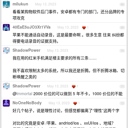
milukun
May 13, 2023
68
看看某购物软件后门事件，安卓都有专门的部门，还分品牌的专
项攻克
40EaE5uJO3Xt1VVa
May 13, 2023
1
69
苹果不能通话自动录音，这是最要命啊 。很多生意 往来 纠纷都
得要电话录音的证据支持。
ShadowPower
May 13, 2023
70
我在用的红米手机满足楼主要求的所有三条……
我不喜欢限制太多的系统，所以我还是折腾。但不折腾冰箱、切
断唤醒之类的
ShadowPower
May 13, 2023
1
71
@
lmmortal
2000 价位的可以做到 5 年不卡，1000 价位的不能
NoOneNoBody
May 13, 2023
1
72
好几个帖子，说是理性讨论，但感觉都偏离了“理性”这两个字
对比的究竟是安卓 /苹果、andriod/ios 、xxUI/ios 、地域？