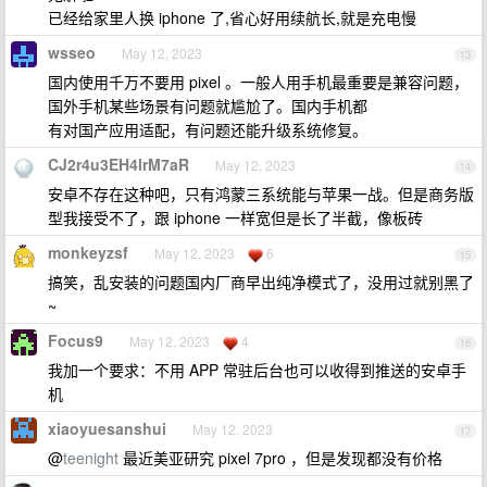
已经给家里人换 iphone 了,省心好用续航长,就是充电慢
wsseo
May 12, 2023
13
国内使用千万不要用 pixel 。一般人用手机最重要是兼容问题，
国外手机某些场景有问题就尴尬了。国内手机都
有对国产应用适配，有问题还能升级系统修复。
CJ2r4u3EH4lrM7aR
May 12, 2023
14
安卓不存在这种吧，只有鸿蒙三系统能与苹果一战。但是商务版
型我接受不了，跟 iphone 一样宽但是长了半截，像板砖
monkeyzsf
May 12, 2023
6
15
搞笑，乱安装的问题国内厂商早出纯净模式了，没用过就别黑了
~
Focus9
May 12, 2023
4
16
我加一个要求：不用 APP 常驻后台也可以收得到推送的安卓手
机
xiaoyuesanshui
May 12, 2023
17
@
teenight
最近美亚研究 pixel 7pro ，但是发现都没有价格