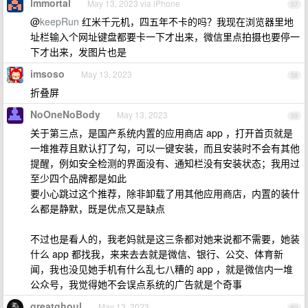
lmmortal
May 13, 2023 via iPhone
57
@
keepRun
红米千元机，四五年不卡的吗？我现在浏览器里地
址栏输入个网址键盘都要卡一下才出来，微信里点拍摄也要停一
下才出来，发图片也是
imsoso
May 13, 2023
58
折叠屏
NoOneNoBody
May 13, 2023
59
关于第三点，是国产系统内置的应用商店 app ，打开首页就是
一堆推荐且默认打了勾，可以一键安装，而且安装时不会有其他
提醒，例如安全检测的界面没有、通知栏没有安装状态；我用过
至少四个品牌都是如此
要小心跳过这个推荐，除非卸载了用其他应用商店，内置的装什
么都是静默，既是优点又是缺点
不过也是看人的，我老妈就是这三条都对她来说都不需要，她装
什么 app 都找我，来来去去就是微信、银行、公交、体育新
闻，我也没见她手机有什么乱七八糟的 app ，就是微信内一堆
公众号，我觉得她不会误点系统的广告就是个奇事
greatghoul
May 13, 2023
60