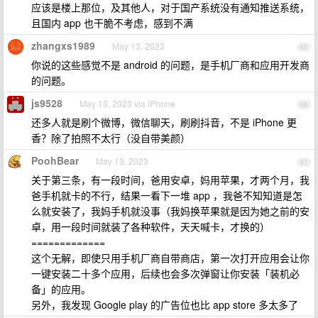
应该是楼上那位，及其他人，对于国产系统没有通知推送系统，
且国内 app 也干脆不考虑，感到不满
zhangxs1989
May 13, 2023
65
你说的这些感觉不是 android 的问题，是手机厂商和应用开发商
的问题。
js9528
May 13, 2023 via iPhone
66
还多人就是刷个微博，微信聊天，刷刷抖音，不是 iPhone 更
香？除了拍照不太行（没自带美颜）
PoohBear
May 13, 2023
67
关于第三条，有一段时间，爸用安卓，妈用苹果，才两个月，我
爸手机就卡的不行，结果一看下一堆 app ，我爸不知知道是怎
么就安装了，我妈手机就没事（我妈换苹果就是因为她之前的安
卓，用一段时间就装了各种软件，天天喊卡，才换的）
=============
这个无解，即使只用手机厂商自带商店，第一次打开应用会让你
一键安装二十多个应用，后续也会多次弹窗让你安装「装机必
备」的应用。
另外，我发现 Google play 的广告位也比 app store 多太多了