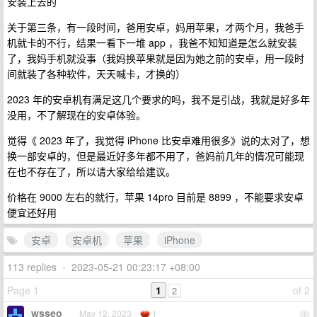
安装上去的
关于第三条，有一段时间，爸用安卓，妈用苹果，才两个月，我爸手
机就卡的不行，结果一看下一堆 app ，我爸不知知道是怎么就安装
了，我妈手机就没事（我妈换苹果就是因为她之前的安卓，用一段时
间就装了各种软件，天天喊卡，才换的）
2023 年的安卓机有满足这几个要求的吗，我不是引战，我就是好多年
没用，不了解现在的安卓体验。
觉得《 2023 年了，我觉得 iPhone 比安卓难用很多》说的太对了，想
换一部安卓的，但是最近好多年都不用了，爸妈前几年的情况可能现
在也不存在了，所以请大家给给建议。
价格在 9000 左右的就行，苹果 14pro 目前是 8899 ，不能要求安卓
便宜还好用
安卓
安卓机
苹果
iPhone
113 replies
•
2023-05-21 00:23:17 +08:00
Page 1
1
of 2
2
wsseo
May 12, 2023
1
1