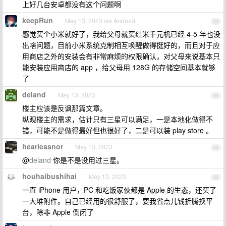
上好几台安卓都没有这个问题啊
keepRun
May 13, 2023 via Android
53
感觉买个小米就好了，我给父母就买红米千元机已经 4-5 年也没
出啥问题，目前小米系统克制相互唤醒做得挺好的，而且对于应
用商店之外的安装会有非常麻烦的权限确认，对父母来说基本只
能安装应用商店的 app ，给父母用 128G 的存储空间基本就够
了
deland
May 13, 2023
54
楼主应该是反讽那篇文章。
纵观楼主的需求，估计只有三星可以满足，一是本地化做得不
错，可能不是做得最好但也很好了，二是可以装 play store 。
hearlessnor
May 13, 2023
55
@
deland
你是不是没用过三星。
houhaibushihai
May 13, 2023
56
一直 iPhone 用户，PC 和吃饭家伙都是 Apple 的生态，还买了
一大堆附件。自己已经用的很舒服了，要我省点儿钱折腾换平
台，除非 Apple 倒闭了