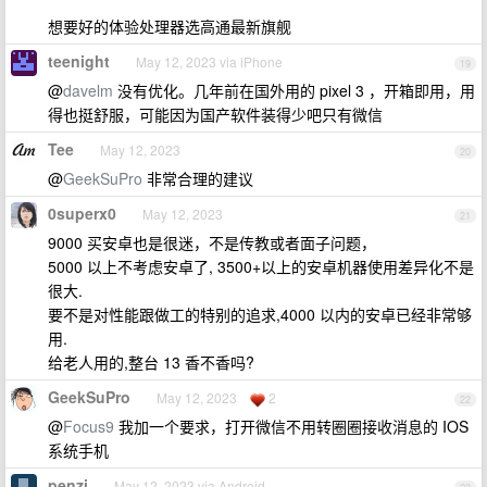
想要好的体验处理器选高通最新旗舰
teenight
May 12, 2023 via iPhone
19
@
davelm
没有优化。几年前在国外用的 pixel 3 ，开箱即用，用
得也挺舒服，可能因为国产软件装得少吧只有微信
Tee
May 12, 2023
20
@
GeekSuPro
非常合理的建议
0superx0
May 12, 2023
21
9000 买安卓也是很迷，不是传教或者面子问题，
5000 以上不考虑安卓了, 3500+以上的安卓机器使用差异化不是
很大.
要不是对性能跟做工的特别的追求,4000 以内的安卓已经非常够
用.
给老人用的,整台 13 香不香吗?
GeekSuPro
May 12, 2023
2
22
@
Focus9
我加一个要求，打开微信不用转圈圈接收消息的 IOS
系统手机
penzi
May 12, 2023 via Android