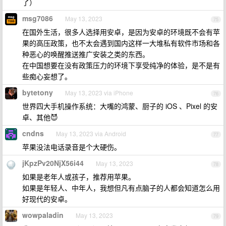
了）
msg7086
May 13, 2023
75
在国外生活，很多人选择用安卓，是因为安卓的环境既不会有苹
果的高压政策，也不太会遇到国内这样一大堆私有软件市场和各
种恶心的唤醒推送推广安装之类的东西。
在中国想要在没有政策压力的环境下享受纯净的体验，是不是有
些痴心妄想了。
bytetony
May 13, 2023 via iPhone
76
世界四大手机操作系统：大嘴的鸿蒙、厨子的 iOS 、Pixel 的安
卓、其他😈
cndns
May 13, 2023 via Android
77
苹果没法电话录音是个大硬伤。
jKpzPv20NjX56i44
May 13, 2023
78
如果是老年人或孩子，推荐用苹果。
如果是年轻人、中年人，我想但凡有点脑子的人都会知道怎么用
好现代的安卓。
wowpaladin
May 13, 2023
79