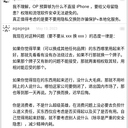
我不理解，OP 预算够为什么不直接 iPhone ，要给父母留隐
患？权限和流氓软件安卓无法避免的。
真正值得考虑的是要不要用隐私交换防诈骗保护+本地化服务。
agagega
May 13, 2023
93
我现在对这种问题（要不要从 xxx 换 xxx ）的态度一律是：
如果你觉得苹果（可以换成其他任何品牌）的东西哪里用起来不
好，那就先看看有没有办法绕过去，如果不行那就换一个牌子。
如果那个牌子又有新的问题不能接受，那就两害相权取其轻，用
相对能忍受的那个。
如果你觉得现在的东西用起来还行，没什么大毛病，那就不用听
网上的人说什么。哪怕这家公司要倒闭了，退出国内市场了，那
也等到那一天再说。为了换而换，迟早后悔。
你是消费者，不是什么超级英雄，在消费问题上没必要去负担什
么道义责任，买东西仅应考虑是否买得起以及买了是否有用。自
己觉得用起来舒服，就不要考虑别人说什么（除非是严重的安全
隐患），减少精神内耗。