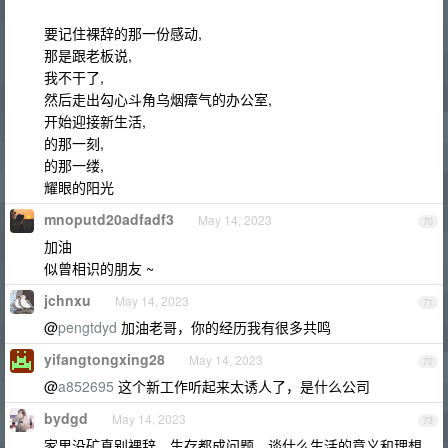
要记住裸辞的那一份感动,
那是跟老板说,
我不干了,
然后走出勾心斗角乌烟瘴气的办公室,
开始迎接新生活,
的那一刻,
的那一缕,
耀眼的阳光
mnoputd20adfadf3
May 14, 2023
70
加油
似曾相识的朋友 ~
jchnxu
May 14, 2023
71
@
pengtdyd
加油老哥，你的经历我有很多共鸣
yifangtongxing28
May 14, 2023
72
@
a852695
这个新工作听起来太诱人了，是什么公司
bydgd
May 14, 2023
73
家里没矿真别裸辞，生存都成问题，谈什么生活的意义和理想