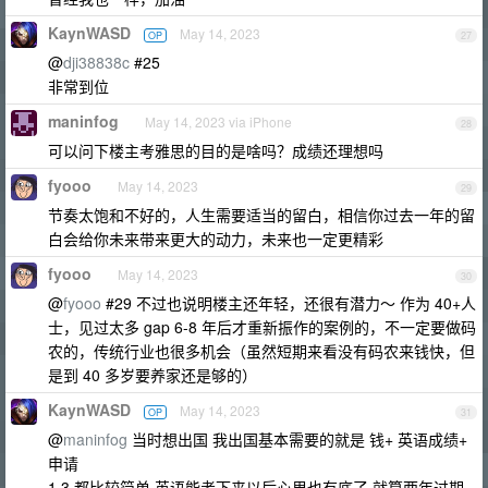
KaynWASD
May 14, 2023
OP
27
@
dji38838c
#25
非常到位
maninfog
May 14, 2023 via iPhone
28
可以问下楼主考雅思的目的是啥吗？成绩还理想吗
fyooo
May 14, 2023
29
节奏太饱和不好的，人生需要适当的留白，相信你过去一年的留
白会给你未来带来更大的动力，未来也一定更精彩
fyooo
May 14, 2023
30
@
fyooo
#29 不过也说明楼主还年轻，还很有潜力～ 作为 40+人
士，见过太多 gap 6-8 年后才重新振作的案例的，不一定要做码
农的，传统行业也很多机会（虽然短期来看没有码农来钱快，但
是到 40 多岁要养家还是够的）
KaynWASD
May 14, 2023
OP
31
@
maninfog
当时想出国 我出国基本需要的就是 钱+ 英语成绩+
申请
1 3 都比较简单 英语能考下来以后心里也有底了 就算两年过期