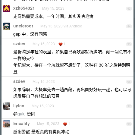
xzh654321
May 15, 2023
93
走弯路需要成本，一年时间，其实没啥毛病
uncleroot
May 15, 2023 via Android
94
gap 中，深有同感
szdev
May 15, 2023
1
95
爱折腾是年轻的表显，如果自己喜欢那就折腾吧，闯一闯总有不
一样的天空
年纪越大，待在一个坑就越不想动了，这种在 30 岁之后特别明
显
szdev
May 15, 2023
96
如果辞职，大概率先去一趟西藏，再出国好好玩一趟，也可以考
虑发展自己有想法的项目
liylcn
May 15, 2023
97
@
gulu
赞同
Ericality
May 15, 2023
1
98
感谢警醒 最近真的有类似冲动