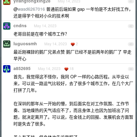
yifangtongxing28
May 14, 2023
41
@
wasd6267016
普通前后端如果 gap 一年怕是不太好找工作，
还是得学个相对小众的技术啊
cndns
May 14, 2023
42
老哥目前是在哪个城市工作？
luguossmh
May 14, 2023
2
43
最近刚裸辞的鹅厂兄弟点赞 鹅厂已经不是前两年的鹅厂了 早走
早开心
a852695
May 14, 2023
18
44
首先，我觉得这不怪你，我同 OP 一样的心路历程。从毕业以
来，可以说一路运气比较好，去了很多个城市工作，在几个大厂
打拼了几年。
在深圳的那年从一开始的懵，到后面实在对工作氛围、工作节
奏、当地燥热的天气适应不了，而且身体上也因为加班出了问
题，就决定离开了。可以说，在金钱上的回报、发展机会方面暂
时是失去了很多。