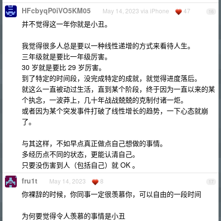
HFcbyqP0iVO5KM05
May 14, 2023 via iPhone
47
16
并不觉得这一年你就是小丑。
我觉得很多人总是要以一种线性递增的方式来看待人生。
三年级就是要比一年级厉害。
30 岁就是要比 29 岁厉害。
到了特定的时间段，没完成特定的成就，就觉得进度落后。
就这么一直被动过生活，直到某个阶段，终于因为一直以来的某
个执念，一波莽上，几十年战战兢兢的克制付诸一炬。
或者因为某个突发事件打破了线性增长的趋势，一下心态就崩
了。
与其这样，不如早点真正做点自己想做的事情。
多经历点不同的状态，更能认清自己。
只要没伤害到人（包括自己）就 OK 。
fru1t
May 14, 2023
8
17
你裸辞的时候，你同事一定很羡慕你，可以自由的一段时间
为何要觉得令人羡慕的事情是小丑