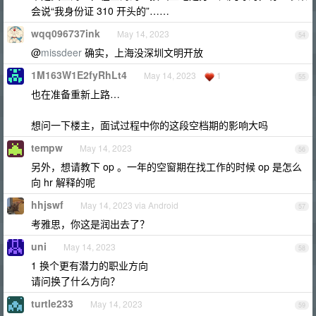
会说“我身份证 310 开头的”……
wqq096737ink
May 14, 2023
54
@
missdeer
确实，上海没深圳文明开放
1M163W1E2fyRhLt4
May 14, 2023
1
55
也在准备重新上路…
想问一下楼主，面试过程中你的这段空档期的影响大吗
tempw
May 14, 2023
56
另外，想请教下 op 。一年的空窗期在找工作的时候 op 是怎么
向 hr 解释的呢
hhjswf
May 14, 2023 via Android
57
考雅思，你这是润出去了？
uni
May 14, 2023
58
1 换个更有潜力的职业方向
请问换了什么方向？
turtle233
May 14, 2023
59