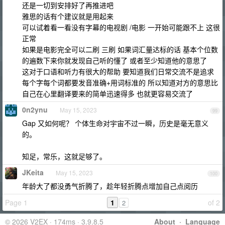
还是一切到安排好了再推进吧
雅思的话有个建议就是用起来
可以试着看一看没有字幕的电视剧 /电影 一开始可能跟不上 这很
正常
如果是电影完全可以二刷 三刷 如果词汇量达标的话 基本个位数
的遍数下来你就发现自己听的懂了 或者至少知道他的意思了
这对于口语和听力有很大的帮助 要知道我们日常交流不是追求
每个字每个词都要发音准确+用词标准的 所以知道对方的意思比
自己在心里翻译要来的简单迅速得多 也就更容易交流了
0n2ynu
May 15, 2023
99
Gap 又如何呢？ 个体生命对宇宙不过一瞬，历史是毫无意义
的。
知足，常乐，这就足够了。
JKeita
May 15, 2023
100
年龄大了都没勇气折腾了，趁年轻折腾点增加自己点阅历
Page 1
1
of 2
2
© 2026 V2EX · 174ms · 3.9.8.5
About
·
Language