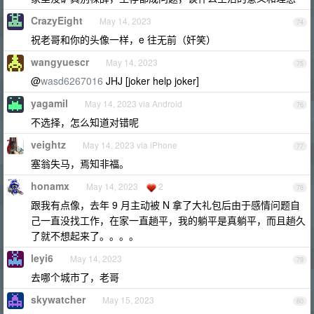
CrazyEight
May 14, 2023
74
祝老哥和你的头像一样，e 往无前（奸笑）
wangyuescr
May 14, 2023
75
@
wasd6267016
JHJ [joker help joker]
yagamil
May 14, 2023 via Android
76
不选择，怎么知道对错呢
veightz
May 14, 2023 via iPhone
77
塞翁失马，焉知非福。
honamx
May 14, 2023
2
78
跟我有点像，去年 9 月主动被 N 拿了大礼包后由于感情问题自
己一直没找工作，在家一直趟平，我的躺平是真躺平，而且趟久
了就不想起来了。。。。
leyi6
May 14, 2023
79
去哪个城市了，老哥
skywatcher
May 15, 2023
80