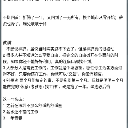
不堪回首：折腾了一年，又回到了一无所有，换个城市从零开始；薪
资也降了，难免耿耿于怀
教训：
1 不建议裸辞，虽说当时确实忍不下去了，但是裸辞真的很被动
2 很多人并不知道怎么享受自由，把完全的自由摊开在你面前的时
候，如果你还不能好好利用，真的连借口都找不到。
3 大部分人是需要工作的，工作就是个垃圾筐，哪怕你生活各方面过
得不好，只要你还在工作，你就可以“交差”，你没有颓废。
4 别墨迹 两个月能搞定的事，不要拖到第三个月。我就是明明三个月
能做完的“休息+考雅思+找工作”，硬是拖了一年。墨迹必后悔
这一年失去：
1 之前在深圳不那么舒适的舒适圈
2 薪水还不错的工作
3 一年青春