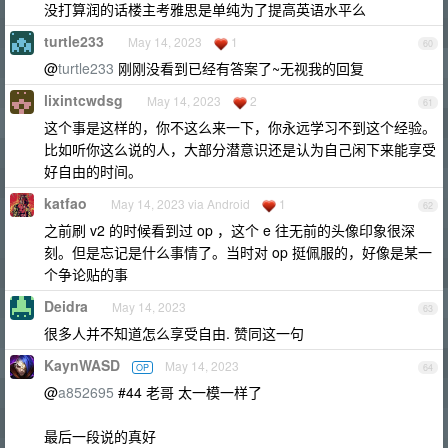
没打算润的话楼主考雅思是单纯为了提高英语水平么
turtle233
May 14, 2023
1
60
@
turtle233
刚刚没看到已经有答案了~无视我的回复
lixintcwdsg
May 14, 2023
2
61
这个事是这样的，你不这么来一下，你永远学习不到这个经验。
比如听你这么说的人，大部分潜意识还是认为自己闲下来能享受
好自由的时间。
katfao
May 14, 2023 via Android
1
62
之前刷 v2 的时候看到过 op ，这个 e 往无前的头像印象很深
刻。但是忘记是什么事情了。当时对 op 挺佩服的，好像是某一
个争论贴的事
Deidra
May 14, 2023
63
很多人并不知道怎么享受自由. 赞同这一句
KaynWASD
May 14, 2023
OP
64
@
a852695
#44 老哥 太一模一样了
最后一段说的真好