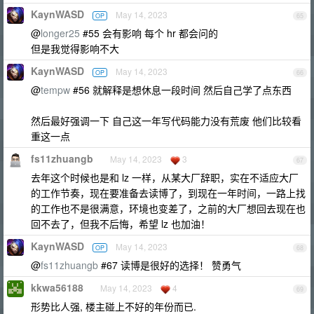
KaynWASD
May 14, 2023
OP
65
@
longer25
#55 会有影响 每个 hr 都会问的
但是我觉得影响不大
KaynWASD
May 14, 2023
OP
66
@
tempw
#56 就解释是想休息一段时间 然后自己学了点东西
然后最好强调一下 自己这一年写代码能力没有荒废 他们比较看
重这一点
fs11zhuangb
May 14, 2023
3
67
去年这个时候也是和 lz 一样，从某大厂辞职，实在不适应大厂
的工作节奏，现在要准备去读博了，到现在一年时间，一路上找
的工作也不是很满意，环境也变差了，之前的大厂想回去现在也
回不去了，但我不后悔，希望 lz 也加油！
KaynWASD
May 14, 2023
OP
68
@
fs11zhuangb
#67 读博是很好的选择！ 赞勇气
kkwa56188
May 14, 2023
4
69
形势比人强, 楼主碰上不好的年份而已.