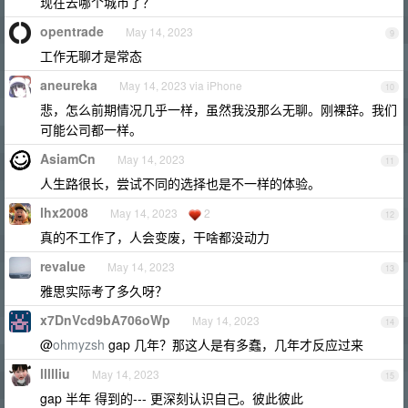
现在去哪个城市了？
opentrade
May 14, 2023
9
工作无聊才是常态
aneureka
May 14, 2023 via iPhone
10
悲，怎么前期情况几乎一样，虽然我没那么无聊。刚裸辞。我们
可能公司都一样。
AsiamCn
May 14, 2023
11
人生路很长，尝试不同的选择也是不一样的体验。
lhx2008
May 14, 2023
2
12
真的不工作了，人会变废，干啥都没动力
revalue
May 14, 2023
13
雅思实际考了多久呀？
x7DnVcd9bA706oWp
May 14, 2023
14
@
ohmyzsh
gap 几年？那这人是有多蠢，几年才反应过来
llllliu
May 14, 2023
15
gap 半年 得到的--- 更深刻认识自己。彼此彼此