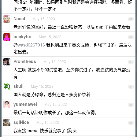
回想 21 年裸辞，如果回到当时我还是会选择裸辞。多面看，好
不一定好，坏不一定坏
Naccl
May 15, 2023
81
老哥们说的真好，最近一直没啥状态，以后 gap 了再回来看看
beckyho
May 15, 2023
82
@
wasd6267016
我也刷出来了英文成绩，也想了很多。最后决
定出去。
Promtheus
May 15, 2023
83
人生啊 就是不断的试错吧，至少你试过了。我连试的勇气都没
有
skull
May 15, 2023
84
国人就是劳碌命，总归还是人多房价绑着
yumenawei
May 15, 2023
85
最后一句话证明你成长了，那这一年就值得。
sqlNice
May 15, 2023
86
我直接 eeee, 快乐就完事了 (狗头