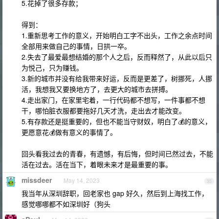
5.花掉了很多存款；
得到：
1.重新思考工作的意义，开始明白工字不出头，工作之余点时间
全部用来做自己的事情，日拱一卒。
2.失去了最爱最想结婚的那个人之后，反而释然了，从此以后只
为悦己，只为赚钱。
3.新的城市并没有给我带来好运，反而是更差了，树挪死，人挪
活，我想我又要换地方了，去更大的城市去拼搏。
4.走出家门，在家里宅着，一行代码都不想写，一件事都不想
干，哪怕脏衣服都要拖好几天才洗，走出去才能改变。
5.有存款还是挺重要的，但也不能当守财奴，明白了💰的意义，
更愿意花💰做有意义的事情了。
回头看我过去的青春，有遗憾，有后悔，但时间已然过去，不能
活在过去。活在当下，着眼未来才是最重要的事。
missdeer
May 14, 2023
35
我当年从深圳辞职，回老家也 gap 好久，然后到上海找工作，
感觉哪哪都不如深圳好（狗头