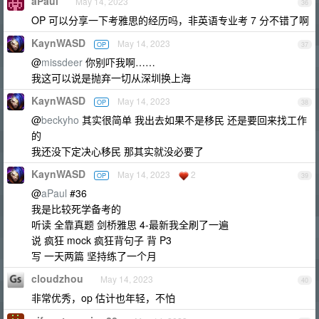
aPaul
May 14, 2023
36
OP 可以分享一下考雅思的经历吗，非英语专业考 7 分不错了啊
KaynWASD
May 14, 2023
OP
37
@
missdeer
你别吓我啊……
我这可以说是抛弃一切从深圳换上海
KaynWASD
May 14, 2023
OP
38
@
beckyho
其实很简单 我出去如果不是移民 还是要回来找工作
的
我还没下定决心移民 那其实就没必要了
KaynWASD
May 14, 2023
2
OP
39
@
aPaul
#36
我是比较死学备考的
听读 全靠真题 剑桥雅思 4-最新我全刷了一遍
说 疯狂 mock 疯狂背句子 背 P3
写 一天两篇 坚持练了一个月
cloudzhou
May 14, 2023
40
非常优秀，op 估计也年轻，不怕