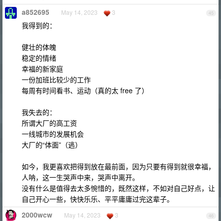
a852695
May 14, 2023
3
45
我得到的：
健壮的体魄
稳定的情绪
幸福的新家庭
一份加班比较少的工作
每周有时间看书、运动（真的太 free 了）
我失去的：
所谓大厂的高工资
一线城市的发展机会
大厂的“体面”（逃）
如今，我更喜欢把得到放在最前面，因为只要有得到就很幸福，
人呐，这一生哭声中来，哭声中离开。
没有什么是值得去太多惋惜的，既然这样，不如对自己好点，让
自己开心一些，快快乐乐、平平庸庸过完这辈子。
2000wcw
May 14, 2023
3
46