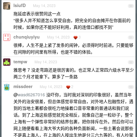
lsiufD
May 14, 2023
50
拖延症表示很赞同这一点
“很多人并不知道怎么享受自由，把完全的自由摊开在你面前的
时候，如果你还不能好好利用，真的连借口都找不到”
chunqiuyiyu
May 14, 2023
3
51
很棒，人生不是上紧了发条的闹钟，必须得时时前进。只要能够
在间隙的时间里有所得，也是不错的体验。
tempw
May 14, 2023
52
雅思考 7 没走弯路还是很厉害的。也正常人正常四六级水平至少
两三个月才能拿下。算多了一条路
missdeer
May 14, 2023
2
53
@
wasd6267016
没吓你，当时我对深圳的印象很好，虽然当年
关外的治安很差，但总体感觉非常自由，对外地人包融性好，遇
到的当地土著都会很吃力地操着口音非常重的普通话和我们说
话。到了上海这些感觉就完全相反，就像自己是一粒砂子，整个
上海有一个弹性非常好的结界包裹，把你排斥在外。然后你可以
网上随便看看上海大爷大妈的各种负面新闻，一些土著会说那些
不是真上海人，在上海的人按出生地是分三六九等的，有人吵架