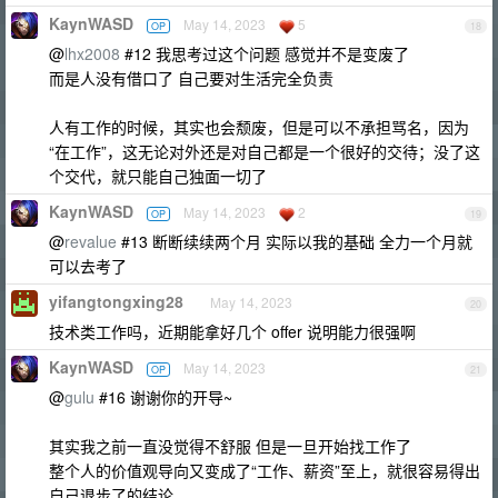
KaynWASD
May 14, 2023
5
OP
18
@
lhx2008
#12 我思考过这个问题 感觉并不是变废了
而是人没有借口了 自己要对生活完全负责
人有工作的时候，其实也会颓废，但是可以不承担骂名，因为
“在工作”，这无论对外还是对自己都是一个很好的交待；没了这
个交代，就只能自己独面一切了
KaynWASD
May 14, 2023
2
OP
19
@
revalue
#13 断断续续两个月 实际以我的基础 全力一个月就
可以去考了
yifangtongxing28
May 14, 2023
20
技术类工作吗，近期能拿好几个 offer 说明能力很强啊
KaynWASD
May 14, 2023
OP
21
@
gulu
#16 谢谢你的开导~
其实我之前一直没觉得不舒服 但是一旦开始找工作了
整个人的价值观导向又变成了“工作、薪资”至上，就很容易得出
自己退步了的结论