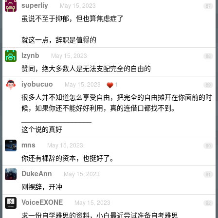
superliy
May 15, 2023
87
虽说不至于抑郁，但也算焦虑症了
就这一点，辞职是值得的
lzynb
May 15, 2023
88
赞同，绝大多数人是无法支配完全的自由的
iyobucuo
May 15, 2023
1
89
很多人并不知道怎么享受自由，把完全的自由摊开在你面前的时
候，如果你还不能好好利用，真的连借口都找不到。
__________________
这个说的真好
mns
May 15, 2023
90
你还有裸辞的资本，也挺好了。
DukeAnn
May 15, 2023
91
刚裸辞，开冲
VoiceEXONE
May 15, 2023
92
求一份自学雅思的资料，小白最近尝试准备自考雅思