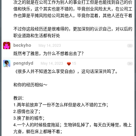
次之的就是在公司工作为别人的事业打工但是也能找到自己的价
值和快乐，这个其实也是不错的，毕竟创业风险太大，在公司工
作也算是平摊风险给公司其他人，毕竟你混着，其他人还在干着
不过你这段经历还是很难得的，更加深刻的认识自己，对以后的
职业道路和生活都有好处
beckyho
May 14, 2023
33
既然考了雅思，为什么不想着出去了？
pengtdyd
May 14, 2023
15
34
《很多人并不知道怎么享受自由》，这句话深深共鸣了。
和你的经历相似～
教训：
1.两年前放弃了一份不怎么样但是收入不错的工作；
2.感情也没了；
3.换了新的城市；
4.一个人的时候极度拖延；生物钟乱掉了，每天白天睡觉，晚上
亢奋，躺在床上都睡不着；