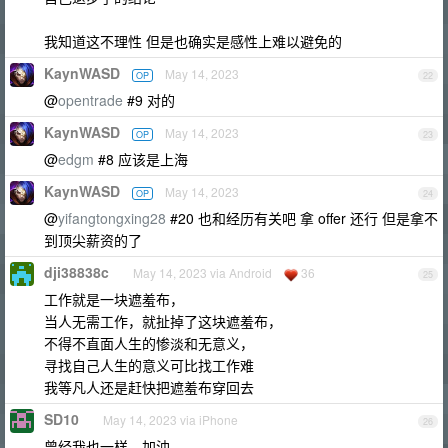
我知道这不理性 但是也确实是感性上难以避免的
KaynWASD
May 14, 2023
OP
22
@
opentrade
#9 对的
KaynWASD
May 14, 2023
OP
23
@
edgm
#8 应该是上海
KaynWASD
May 14, 2023
OP
24
@
yifangtongxing28
#20 也和经历有关吧 拿 offer 还行 但是拿不
到顶尖薪资的了
dji38838c
May 14, 2023 via Android
36
25
工作就是一块遮羞布，
当人无需工作，就扯掉了这块遮羞布，
不得不直面人生的惨淡和无意义，
寻找自己人生的意义可比找工作难
我等凡人还是赶快把遮羞布穿回去
SD10
May 14, 2023 via iPhone
26
曾经我也一样，加油