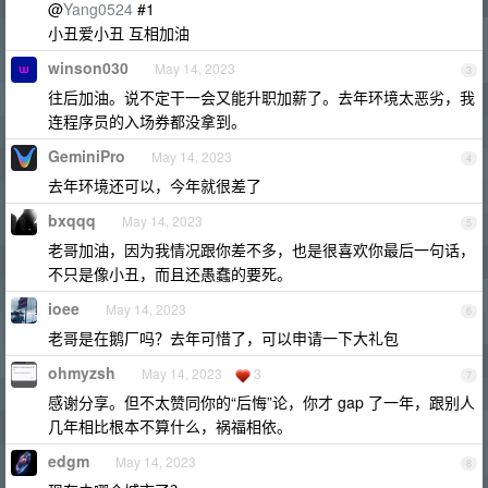
@
Yang0524
#1
小丑爱小丑 互相加油
winson030
May 14, 2023
3
往后加油。说不定干一会又能升职加薪了。去年环境太恶劣，我
连程序员的入场券都没拿到。
GeminiPro
May 14, 2023
4
去年环境还可以，今年就很差了
bxqqq
May 14, 2023
5
老哥加油，因为我情况跟你差不多，也是很喜欢你最后一句话，
不只是像小丑，而且还愚蠢的要死。
ioee
May 14, 2023
6
老哥是在鹅厂吗？去年可惜了，可以申请一下大礼包
ohmyzsh
May 14, 2023
3
7
感谢分享。但不太赞同你的“后悔”论，你才 gap 了一年，跟别人
几年相比根本不算什么，祸福相依。
edgm
May 14, 2023
8