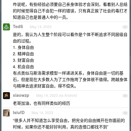
咋说呢，有些经验必须要自己亲身体验才会深刻，看着别人总结
的时候觉得自己不会犯一样的错误，只有真正挨了社会的毒打才
知道自己也是普通人中的一员。
TedS
May 14, 2023
47
是的，我认为人生整个阶段可以看作是个体不断追求不同层级自
由的过程。
1. 身体自由
2. 精神自由
3. 财富自由
4. 机会自由
有点类似马斯洛需求模型一样递进关系，身体自由是一切的基
石，但是现在大多数人为了工作拖垮了身体很不值得。跨越身体
与精神去追求财富自由，得不偿失。
xiaowzp
May 14, 2023 via Android
48
老哥加油，也有同样类似的经历
lsiufD
May 14, 2023
49
“很多人并不知道怎么享受自由，把完全的自由摊开在你面前的
时候，如果你还不能好好利用，真的连借口都找不到”