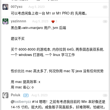
007yxc
Aug 5, 2023
17
可以考虑闲鱼上收一台 M1 or M1 PRO 的 先用着。
yazinnnn
Aug 5, 2023
3
18
黑白果+win+manjaro 用户, jvm 后端
建议不买
买个 6000-8000 的游戏本, 内存拉到 64G, 两条固态装双系统,
一个 windows 打游戏, 一个 linux 学习工作
性价比比 mac 高太多了, 何况你用 mac 写 java 没有任何优势
用 mac 提高效率: x
用 mac 省心: o
Poluk
Aug 5, 2023
OP
19
@
lostberryzz
#14 嗯嗯！之前有考虑我目前的 Win 本好像还是
14-15 寸的，挺大的。咸鱼贩子简直超多，好难筛啊，怕被坑，