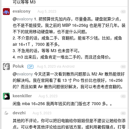
可以等等 M3
evalcony
Aug 5, 2023
43
@
evalcony
1. 把预算优先加内存，尽量叠高。硬盘就算少点，
也不是不能接受。我之前的 MBP 16+256g 也是用了好几年。装
不下的就用移动硬盘嘛，也不是什么问题。
2. 不介意的话，咸鱼二手、官翻机，能省不少钱。比如，咸鱼
air 16+1T ，7000 差不多。
3. 不急用的话，等等 M3 也未尝不可。
4. m3 出来后，咸鱼肯定一堆出二手的，而且还会降价。
Poluk
Aug 5, 2023 via Android
OP
44
@
evalcony
今天还第一次看到散热问题那么 M2 Air 散热能很好
的解决吗。我在官网看了看 13 寸 Pro 性价比也很好，16+256
的？而且如果 Air 散热问题很好解决，我可以考虑考虑官翻的。
keenkiller
Aug 5, 2023
45
闲鱼 mba 16+256 我两年钱买的澳门版也才 7000 多。。
devzhi
Aug 5, 2023
46
其他的不评论，你可以把旧电脑给你姐姐但是不建议让她给你添
点，可以参考其他评论给出的省钱方案，或利用暑假赚点，打零