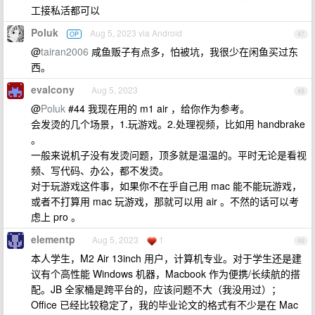
工接私活都可以
Poluk
Aug 5, 2023 via Android
OP
47
@
tairan2006
咸鱼贩子有点多，怕被坑，我很少在闲鱼买过东
西。
evalcony
Aug 5, 2023
48
@
Poluk
#44 我现在用的 m1 air ，给你作为参考。
会发烫的几个场景，1.玩游戏。2.处理视频，比如用 handbrake
。
一般来说机子没有发烫问题，顶多就是温温的。平时无论是看视
频、写代码、办公，都不发烫。
对于玩游戏这件事，如果你不在乎自己用 mac 能不能玩游戏，
或者不打算用 mac 玩游戏，那就可以用 air 。不然的话可以考
虑上 pro 。
elementp
Aug 5, 2023
1
49
本人学生，M2 Air 13inch 用户，计算机专业。对于学生还是建
议有个高性能 Windows 机器，Macbook 作为便携/长续航的搭
配。JB 全家桶是跨平台的，应该问题不大（我没用过）；
Office 已经比较稳定了，我的毕业论文的格式有不少是在 Mac