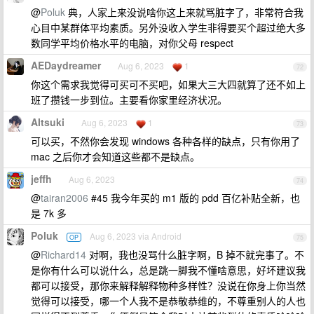
@
Poluk
典，人家上来没说啥你这上来就骂脏字了，非常符合我
心目中某群体平均素质。另外没收入学生非得要买个超过绝大多
数同学平均价格水平的电脑，对你父母 respect
AEDaydreamer
Aug 6, 2023
1
72
你这个需求我觉得可买可不买吧，如果大三大四就算了还不如上
班了攒钱一步到位。主要看你家里经济状况。
AItsuki
Aug 6, 2023
1
73
可以买，不然你会发现 windows 各种各样的缺点，只有你用了
mac 之后你才会知道这些都不是缺点。
jeffh
Aug 6, 2023
74
@
tairan2006
#45 我今年买的 m1 版的 pdd 百亿补贴全新，也
是 7k 多
Poluk
Aug 6, 2023 via Android
OP
75
@
Richard14
对啊，我也没骂什么脏字啊，B 掉不就完事了。不
是你有什么可以说什么，总是跳一脚我不懂啥意思，好坏建议我
都可以接受，那你来解释解释物种多样性？没说在你身上你当然
觉得可以接受，哪一个人我不是恭敬恭维的，不尊重别人的人也