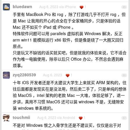
bluedawn
Aug 6, 2023 via iPhone
1
85
手里有 MacBook Pro 和 rog ，除了打游戏几乎不打开 rog ，但
是 Mac 让我用的开心的点全在于全家桶同步，只是体验的话
Mac 还不如买个 iPad 或 iPhone 。
特殊软件问题可以用 parallels 虚拟机装 Windows 解决，反正
arm win11 能模拟运行 x86 软件，但是像是绕了一大圈又回归
原点。
只是玩又不缺钱的话买就买吧，但是就我的体验来说，它不适合
作为唯一电脑使用，除非以后只 Office 办公，不然总会遇到麻
烦事。
zyq2280539
Aug 6, 2023
1
86
十年 iOS 开发者还是不太建议大学生上来就买 ARM 架构的，往
往后面都是发现实在是没法用，然后卖二手了，只是单纯的想体
验 MacOS ，intel 架构的老款 Mac 一大堆，体验足够了，退一
步讲，真用不习惯 MacOS 还可以装 windows 不是，无缝隙安
装 windows 单系统的。
touchmii
Aug 6, 2023 via Android
1
87
不是对 Windows 恨之入骨学生还是不建议买，仅仅是出于对