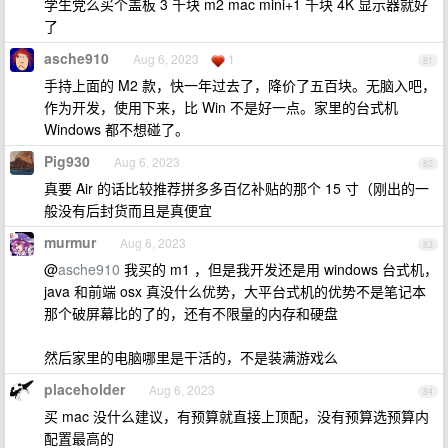
学生党么买个盖板 3 千块 m2 mac mini+1 千块 4K 显示器就好
了
asche910
Aug 6, 2023
1
81
手持上面的 M2 款，快一年过去了，降价了五百块。无脑入吧，
作为开发，使用下来，比 Win 不是好一点。家里的台式机
Windows 都不想碰了。
Pig930
Aug 6, 2023
82
真要 Air 的话比较推荐拼多多百亿补贴的那个 15 寸（刚出的一
般没有后封货而且是真便宜
murmur
Aug 6, 2023
83
@
asche910
我买的 m1 ，但是我开发还是用 windows 台式机，
java 和前端 osx 真没什么优势，大平台式机的优势不是笔记本
那个破屏幕比的了的，还有不限量的内存和硬盘
然后家里的电脑哪里是干活的，不是装满游戏么
placeholder
Aug 6, 2023
84
买 mac 没什么建议，有预算就直接上顶配，没有预算选预算内
配置最高的