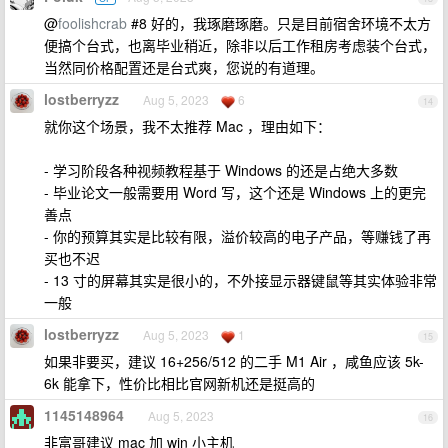
@
foolishcrab
#8 好的，我琢磨琢磨。只是目前宿舍环境不太方
便搞个台式，也离毕业稍近，除非以后工作租房考虑装个台式，
当然同价格配置还是台式爽，您说的有道理。
lostberryzz
Aug 5, 2023
6
14
就你这个场景，我不太推荐 Mac ，理由如下：
- 学习阶段各种视频教程基于 Windows 的还是占绝大多数
- 毕业论文一般需要用 Word 写，这个还是 Windows 上的更完
善点
- 你的预算其实是比较有限，溢价较高的电子产品，等赚钱了再
买也不迟
- 13 寸的屏幕其实是很小的，不外接显示器键鼠等其实体验非常
一般
lostberryzz
Aug 5, 2023
1
15
如果非要买，建议 16+256/512 的二手 M1 Air ，咸鱼应该 5k-
6k 能拿下，性价比相比官网新机还是挺高的
1145148964
Aug 5, 2023
16
非富哥建议 mac 加 win 小主机