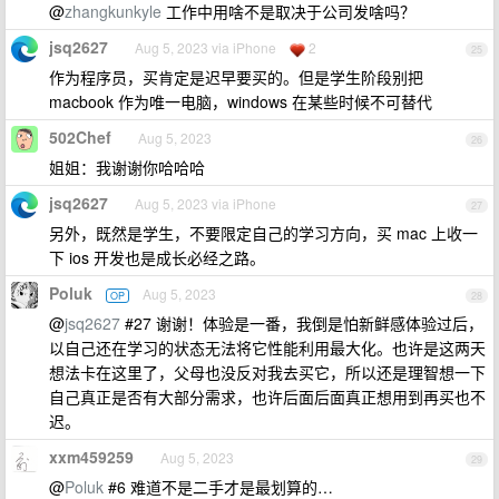
@
zhangkunkyle
工作中用啥不是取决于公司发啥吗？
jsq2627
Aug 5, 2023 via iPhone
2
25
作为程序员，买肯定是迟早要买的。但是学生阶段别把
macbook 作为唯一电脑，windows 在某些时候不可替代
502Chef
Aug 5, 2023
26
姐姐：我谢谢你哈哈哈
jsq2627
Aug 5, 2023 via iPhone
27
另外，既然是学生，不要限定自己的学习方向，买 mac 上收一
下 ios 开发也是成长必经之路。
Poluk
Aug 5, 2023
OP
28
@
jsq2627
#27 谢谢！体验是一番，我倒是怕新鲜感体验过后，
以自己还在学习的状态无法将它性能利用最大化。也许是这两天
想法卡在这里了，父母也没反对我去买它，所以还是理智想一下
自己真正是否有大部分需求，也许后面后面真正想用到再买也不
迟。
xxm459259
Aug 5, 2023
29
@
Poluk
#6 难道不是二手才是最划算的…