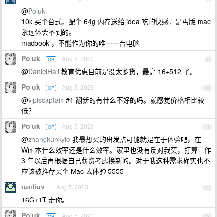
@
Poluk
10k 买个台式，配个 64g 内存送给 idea 吃的快感，是丐版 mac
永远体会不到的。
macbook ，不能作为你的唯一一台电脑
Poluk
Aug 5, 2023
OP
9
@
DanielHall
教育优惠目前是没太多货，最高 16+512 了。
Poluk
Aug 5, 2023
OP
10
@
vipiscaptain
#1 翻新的有什么不好的吗。就感觉价格相比较
低？
Poluk
Aug 5, 2023
OP
11
@
zhangkunkyle
我最想买的出发点可能就是在于体验吧，在
Win 本什么效率还是什么效率。家里也没有反对我买，打算工作
3 年以后再根据自己薪资考虑换新的。对于我这种需求确实也不
应该被推荐买个 Mac 去体验 5555
runliuv
Aug 5, 2023
12
16G+1T 走你。
Poluk
Aug 5, 2023
OP
13