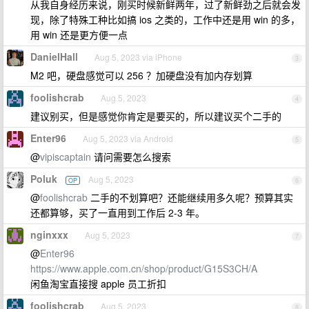
从我自身经历来说，刚买时候新鲜两年，过了新鲜劲之后就会发
现，除了特殊工种比如搞 ios 之类的，工作中还是用 win 的多，
用 win 还是更方便一点
DanielHall
Aug 5, 2023 via iPhone
3
M2 吧，硬盘感觉可以 256 ？加硬盘没有加内存划算
foolishcrab
Aug 5, 2023
4
建议别买，但是感觉你肯定是要买的，所以建议买个二手的
Enter96
Aug 5, 2023 via Android
5
@
vipiscaptain
请问需要怎么搜索
Poluk
Aug 5, 2023
OP
6
@
foolishcrab
二手的不划算吧？还能继续用多久呢？预算其实
还都算够，买了一直用到工作后 2-3 年。
nginxxx
Aug 5, 2023
7
@
Enter96
https://www.apple.com.cn/shop/product/G15S3CH/A
闲鱼淘宝直接搜 apple 员工折扣
foolishcrab
Aug 5, 2023
8