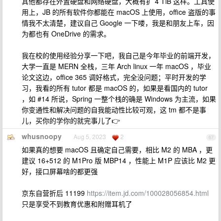
其他都存在外置硬盘和网络硬盘，大概有扩 4 TiB 这样。工具使
用上，JB 的所有软件你都能在 macOS 上使用，office 盗版的事
情我不太清楚，建议自己 Google 一下喽，我是和朋友上车，因
为都也有 OneDrive 的需求。
我在校的使用经验分享一下吧，我自己是今年毕业的前端开发，
大学一直是 MERN 全栈，三年 Arch linux 一年 macOS ，毕业
论文这边，office 365 调好格式，完全没问题；平时开发的学
习，我看的所有 tutor 都是 macOS 的，如果是看国内的 tutor
，如 #14 所说，Spring 一整个栈的确是 Windows 为主流，如果
你变通性和解决问题的自我能动性比较可观，这 tm 都不是事
儿，买你的学你的就完事儿了👉
whusnoopy
Aug 5, 2023
2
67
如果真的想要 macOS 且确定自己需要，相比 M2 的 MBA ，更
建议 16+512 的 M1Pro 版 MBP14 ，性能上 M1P 应该比 M2 更
好，接口屏幕啥的都更强
京东自营折后 11199
https://item.jd.com/100028056854.html
只是享受不到教育优惠和附赠耳机了