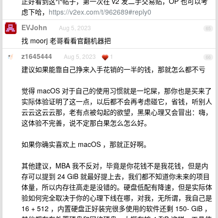
正好看到这个帖子，第一次在 v2 发二手交易贴，OP 也可以考
虑下哈，
https://v2ex.com/t/962689#reply0
EVJohn
Aug 5, 2023
65
找 moorj 老哥看看官翻机器把
z1645444
Aug 5, 2023
1
66
建议如果能靠自己挣来入手花销的一半的钱，那就怎么都不亏
觉得 macOS 对于自己的使用习惯就是一坨屎，那你也是买来了
实际体验证明了这一点，以后都不会再考虑碰它，省钱，听别人
云云这云云那，老有点被勾起的欲望，黑果心理又会冒出：嗨，
这体验不完善，说不定那白果怎么怎么好。
如果你确实喜欢上 macOS ，那就正好啊。
其他建议，MBA 我不反对，毕竟是你花钱不是我花钱，但是内
存可以提到 24 GiB 就最好提上去，我们都不知道你未来的项目
体量，所以内存往高走是没错的。硬盘低配有降速，但是实际体
验如何完全取决于你的心理下线在哪，对我，无所谓，我自己是
16 + 512 ，内置硬盘正好装完很多使用的软件还剩 150- GiB ，