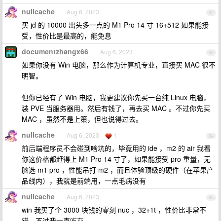
nullcache
Aug 6, 2023
92
买 jd 的 10000 出头多一点的 M1 Pro 14 寸 16+512 如果能接
受，性价比是最高的，能免息
documentzhangx66
Aug 6, 2023
93
如果你没有 Win 电脑，那么作为计算机专业，直接买 MAC 很不
明智。
但你已经有了 Win 电脑，我更建议你先买一台纯 Linux 电脑，
装 PVE 当服务器用。然后有钱了，再去买 MAC 。不过你先买
MAC ，虽然不是上策，但也说得过去。
nullcache
Aug 6, 2023
1
94
前后端程序员不会碰到啥坑的，毕竟用的 ide ，m2 的 air 我看
你这价格都赶得上 M1 Pro 14 寸了，如果能接受 pro 重量，无
脑选 m1 pro ，性能吊打 m2 ，而且体验顶级的硬件（在苹果产
品线内），我就是前端用，一点毛病没有
nullcache
Aug 6, 2023
95
win 我买了个 3000 块钱的零刻 nuc ，32+1t ，性价比非常不
错，不过我一直吃灰