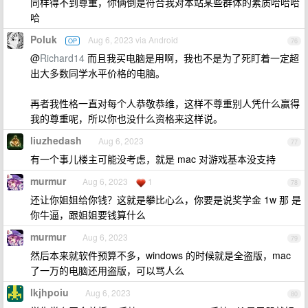
同样得不到尊重，你俩倒是符合我对本站某些群体的素质哈哈哈
哈
Poluk
Aug 6, 2023 via Android
OP
76
@
Richard14
而且我买电脑是用啊，我也不是为了死盯着一定超
出大多数同学水平价格的电脑。
再者我性格一直对每个人恭敬恭维，这样不尊重别人凭什么赢得
我的尊重呢，所以你也没什么资格来这样说。
liuzhedash
Aug 6, 2023
77
有一个事儿楼主可能没考虑，就是 mac 对游戏基本没支持
murmur
Aug 6, 2023
1
78
还让你姐姐给你钱？这就是攀比心么，你要是说奖学金 1w 那 是
你牛逼，跟姐姐要钱算什么
murmur
Aug 6, 2023
79
然后本来就软件预算不多，windows 的时候就是全盗版，mac
了一万的电脑还用盗版，可以骂人么
lkjhpoiu
Aug 6, 2023
80