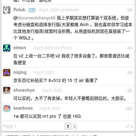
Poluk
Aug 6, 2023 via Android
OP
96
@
documentzhangx66
我上学期其实想打算装个双系统，但是
考虑分磁盘和选择发行版(大家都推 Arch ，我也喜欢但学习成本
比其他发行版高)就暂时没折腾，从用虚拟机到现在直接装了一
个 WSL2 。
elmon
Aug 6, 2023 via iPhone
97
在 v2 上收一台二手吧 v2 我收了很多设备了。都很靠谱还比咸
鱼便宜
niqing
Aug 6, 2023
98
京东百亿补贴买个 8+512 的 15 寸 air 香爆了
showchys
Aug 6, 2023
99
可以买的，大不了再卖掉。年轻人不要瞻前顾后的，大胆买。
bearboss
Aug 6, 2023
100
1w 都可以买到 m1 pro 了 也是 16G
Page 1
1
of 2
2