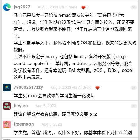
jsq2627
Aug 5, 2023 via iPhone
3
30
我自己是从大一开始 win/mac 双持过来的（现在已毕业六
年）。想说，学生时期在设备/软件/工具方面的投入，还是不要
吝啬，几万块钱看起来不便宜，但工作后两三个月也就赚回来
了。
学生时期早早入手，多体验不同的 OS 和设备，换来的是更大的
视野。
上述不止限定于 mac ，也包括 linux ，各种开发版（ single
board computer ），单片机，arduino ，云服务器等等。我当
时学校有条件，还有幸能玩 IBM 大型机，zOS ，DB2 ，cobol
这些上古玩意。
790002517zzy
Aug 5, 2023 via Android
1
31
学生买 mac 会导致你的学习生涯一路坎坷
heyleo
Aug 5, 2023
32
建议官翻或者教育优惠，硬盘真没必要 512
freemoon
Aug 5, 2023
33
学生党，首选官翻机，没什么不好，你基本体验不到什么差别