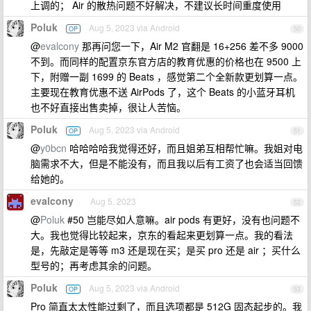
上调的； Air 的散热问题不好解决，不建议长时间重度使用
Poluk
Aug 5, 2023 via Android
OP
50
@
evalcony
那再问您一下，Air M2 官翻是 16+256 差不多 9000
不到。而同样的配置京东官方店的教育优惠的价格也在 9500 上
下，附赠一副 1699 的 Beats ，感觉第二个全新款更划算一点。
主要现在教育优惠不送 AirPods 了，这个 Beats 的小蓝牙耳机
也不好直接出售卖掉，很让人苦恼。
Poluk
Aug 5, 2023 via Android
OP
51
@
y0bcn
哈哈哈哈我觉得还好，而且姐弟互相帮忙嘛。我姐对电
脑需求不大，但是不能没有，而且我以后有工资了也会适当回馈
给她的。
evalcony
Aug 5, 2023
52
@
Poluk
#50 岂能尽如人意嘛。air pods 有更好，没有也问题不
大。我也觉得比较起来，京东的看起来更划算一点。我的看法
是，先敲定是等等 m3 还是现在买；是买 pro 还是 air ；买什么
型号的；再考虑其余的问题。
Poluk
Aug 5, 2023 via Android
OP
53
Pro 简直太太性能过剩了，而且选项都是 512G 固态起步的。我