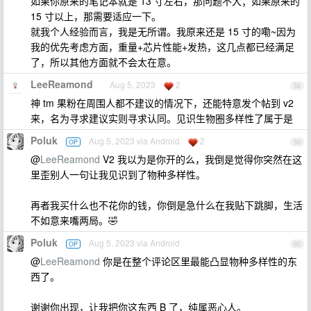
如果你原来的笔记本就是 13 寸左右，那问题不大；如果原来的
15 寸以上，那需要适应一下。
就我个人经验而言，我是无所谓。我原来还是 15 寸的嘞~因为
我的优先考虑方面，重量+芯片性能+发热，这几点都已经满足
了，所以其他方面就不会太在意。
LeeReamond
Aug 5, 2023
2
58
神 tm 果粉在周围人都不建议的情况下，还能特意发个帖到 v2
来，名为寻求建议实则寻求认同。见识生物圈多样性了属于是
Poluk
Aug 5, 2023 via Android
2
OP
59
@
LeeReamond
V2 我以为是你开的么，我倒是觉得你突然在这
里歪别人一句让我见识到了物种多样性。
再者我买什么也不花你的钱，你倒是急什么在我贴下跳脚，生活
不如意来嘴两局。🤣
Poluk
Aug 5, 2023 via Android
OP
60
@
LeeReamond
你是在整个评论区里最能凸显物种多样性的东
西了。
谢谢你出现，让我把你这东西 B 了，纯属恶心人。