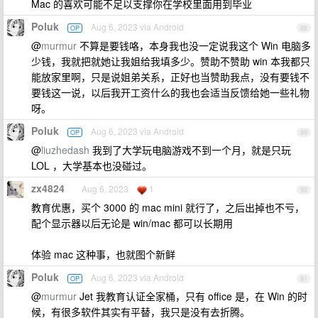
Mac 的喜欢可能不足以支撑你在学校里面用到毕业
Poluk
Aug 6, 2023 via Android
OP
88
@
murmur
不算是要钱咯，本身我也没一定说我这个 Win 电脑多
少钱，我就把就她让我姐给我填多少。赞助不赞助 win 本我都只
能放家里啊，只是说姐弟关系，正好也当赞助我点，没有要钱不
要钱这一说，以后我开工资什么的我也会适当反馈给她一些礼物
呀。
Poluk
Aug 6, 2023 via Android
OP
89
@
liuzhedash
我到了大学玩电脑游戏不到一个月，就是只玩
LOL ，大学基本也没碰过。
zx4824
Aug 6, 2023
1
90
教育优惠，买个 3000 的 mac mini 就行了，之后出掉也不亏，
配个显示器以后无论是 win/mac 都可以长期用
体验 mac 这种事，也就图个新鲜
Poluk
Aug 6, 2023 via Android
OP
91
@
murmur
Jet 我教育认证全家桶，只有 office 是，在 Win 的时
候，有很多软件其实有平替，我只是没有去折腾。