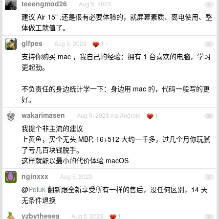
teeengmod26
Aug 5, 2023
34
建议 Air 15" ,还是很有必要体验的，就屏幕素质、离电使用、整
体做工就值了。
glfpes
Aug 5, 2023
1
35
支持你购买 mac ，我自己的经验：拥有 1 台喜欢的电脑，学习
更起劲。
不负责任的身边统计学一下：身边用 mac 的，代码一般写的更
好。
wakarimasen
Aug 5, 2023 via Android
1
36
我提个非主流的建议
上黄鱼，买个无头 MBP, 16+512 大约一千多，过几个月你玩腻
了亏几百块钱脱手。
这样就能以最小的代价体验 macOS
nginxxx
Aug 5, 2023
37
@
Poluk
翻新跟全新享受所有一样的售后，没任何区别，14 天
无条件退换
yzbythesea
Aug 5, 2023
1
38